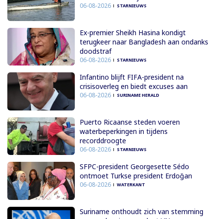
06-08-2026
STARNIEUWS
Ex-premier Sheikh Hasina kondigt
terugkeer naar Bangladesh aan ondanks
doodstraf
06-08-2026
STARNIEUWS
Infantino blijft FIFA-president na
crisisoverleg en biedt excuses aan
06-08-2026
SURINAME HERALD
Puerto Ricaanse steden voeren
waterbeperkingen in tijdens
recorddroogte
06-08-2026
STARNIEUWS
SFPC-president Georgesette Sédo
ontmoet Turkse president Erdoğan
06-08-2026
WATERKANT
Suriname onthoudt zich van stemming