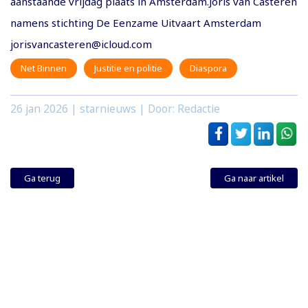
aanstaande vrijdag plaats in Amsterdam.Joris van Casteren
namens stichting De Eenzame Uitvaart Amsterdam
jorisvancasteren@icloud.com
Net Binnen
Justitie en politie
Diaspora
26 jan 2026
| starnieuws | Door: Redactie
Ga terug
Ga naar artikel