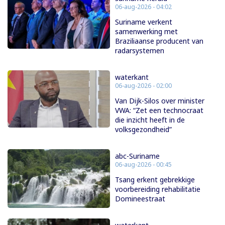
06-aug-2026 - 04:02
Suriname verkent
samenwerking met
Braziliaanse producent van
radarsystemen
waterkant
06-aug-2026 - 02:00
Van Dijk-Silos over minister
VWA: “Zet een technocraat
die inzicht heeft in de
volksgezondheid”
abc-Suriname
06-aug-2026 - 00:45
Tsang erkent gebrekkige
voorbereiding rehabilitatie
Domineestraat