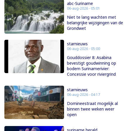
abc-Suriname
06-aug-2026 - 05:01
Niet te lang wachten met
belangrijke wijzigingen van de
Grondwet
starnieuws
06-aug-2026 - 05:00
Gouddossier 8: Asabina
bevestigt goudwinning op
bodem Surinamerivier:
Concessie voor riviergrind
starnieuws
06-aug-2026 - 04:17
Domineestraat mogelijk al
binnen twee weken weer
open
suriname herald