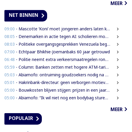
MEER
NET BINNEN
09:00
- Mascotte ‘Koni’ moet jongeren anders laten kijken naar Surinaamse houtsector
08:05
- Denemarken in actie tegen AI: scholieren moeten extra mondelinge examens doen
08:03
- Politieke overgangsgesprekken Venezuela beginnen zonder Machado
07:00
- Echtpaar Bhikhie-Joemanbaks 60 jaar getrouwd
06:48
- Politie neemt extra verkeersmaatregelen rond afgesloten Domineestraat
05:59
- Column: Banken zetten met hogere ATM-tarieven digitale economie op achterstand
05:03
- Abiamofo: ontruiming goudzoekers nodig na dodelijke risico’s in Moeroekreek en 21 Bergi
05:01
- Hakrinbank-directeur: geen verborgen motieven bij verkoop DSB-belang
05:00
- Bouwkosten blijven stijgen: prijzen in een jaar tijd gemiddeld 7,3% hoger
05:00
- Abiamofo: “Ik wil niet nog een bodybag sturen naar dat gebied”
MEER
POPULAIR