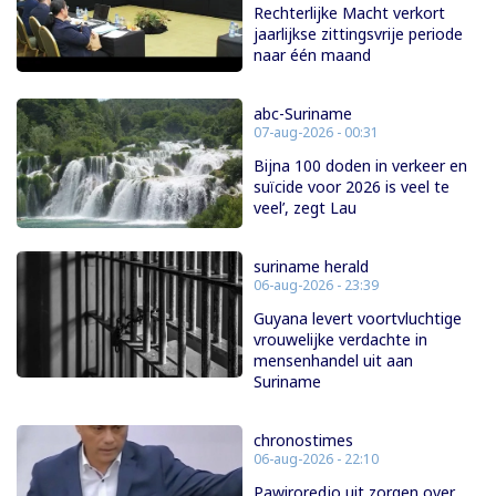
Rechterlijke Macht verkort
jaarlijkse zittingsvrije periode
naar één maand
abc-Suriname
07-aug-2026 - 00:31
Bijna 100 doden in verkeer en
suïcide voor 2026 is veel te
veel’, zegt Lau
suriname herald
06-aug-2026 - 23:39
Guyana levert voortvluchtige
vrouwelijke verdachte in
mensenhandel uit aan
Suriname
chronostimes
06-aug-2026 - 22:10
Pawiroredjo uit zorgen over