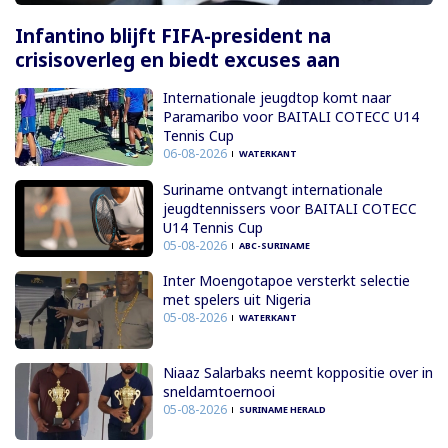
Infantino blijft FIFA-president na
crisisoverleg en biedt excuses aan
Internationale jeugdtop komt naar
Paramaribo voor BAITALI COTECC U14
Tennis Cup
06-08-2026
WATERKANT
Suriname ontvangt internationale
jeugdtennissers voor BAITALI COTECC
U14 Tennis Cup
05-08-2026
ABC-SURINAME
Inter Moengotapoe versterkt selectie
met spelers uit Nigeria
05-08-2026
WATERKANT
Niaaz Salarbaks neemt koppositie over in
sneldamtoernooi
05-08-2026
SURINAME HERALD