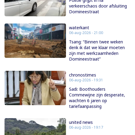
Politie grijpt in na
verkeerschaos door afsluiting
Domineestraat
waterkant
06-aug-2026 - 21:00
Tsang: “Binnen twee weken
denk ik dat we klaar moeten
zijn met werkzaamheden
Domineestraat”
chronostimes
06-aug-2026 - 19:31
Sadi: Boothouders
Commewijne zijn desperate,
wachten 6 jaren op
tariefaanpassing
united news
06-aug-2026 - 19:17