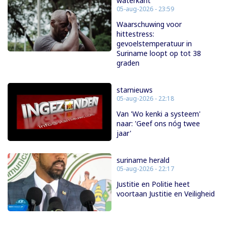
waterkant
05-aug-2026 - 23:59
Waarschuwing voor
hittestress:
gevoelstemperatuur in
Suriname loopt op tot 38
graden
starnieuws
05-aug-2026 - 22:18
Van 'Wo kenki a systeem'
naar: 'Geef ons nóg twee
jaar'
suriname herald
05-aug-2026 - 22:17
Justitie en Politie heet
voortaan Justitie en Veiligheid