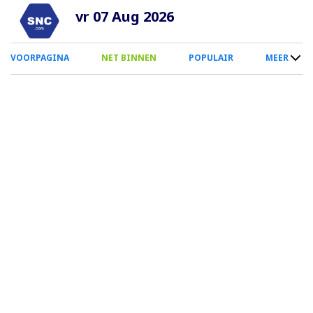
Overslaan
vr 07 Aug 2026
en
naar
0
VOORPAGINA
NET BINNEN
POPULAIR
MEER
de
Smartphone
inhoud
Menu
gaan