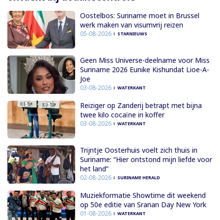
Oostelbos: Suriname moet in Brussel
werk maken van visumvrij reizen
05-08-2026
STARNIEUWS
Geen Miss Universe-deelname voor Miss
Suriname 2026 Eunike Kishundat Lioe-A-
Joe
03-08-2026
WATERKANT
Reiziger op Zanderij betrapt met bijna
twee kilo cocaïne in koffer
03-08-2026
WATERKANT
Trijntje Oosterhuis voelt zich thuis in
Suriname: “Hier ontstond mijn liefde voor
het land”
02-08-2026
SURINAME HERALD
Muziekformatie Showtime dit weekend
op 50e editie van Sranan Day New York
01-08-2026
WATERKANT