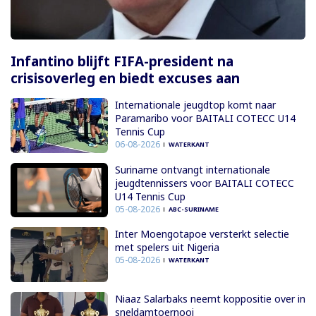
Infantino blijft FIFA-president na
crisisoverleg en biedt excuses aan
Internationale jeugdtop komt naar
Paramaribo voor BAITALI COTECC U14
Tennis Cup
06-08-2026
WATERKANT
Suriname ontvangt internationale
jeugdtennissers voor BAITALI COTECC
U14 Tennis Cup
05-08-2026
ABC-SURINAME
Inter Moengotapoe versterkt selectie
met spelers uit Nigeria
05-08-2026
WATERKANT
Niaaz Salarbaks neemt koppositie over in
sneldamtoernooi