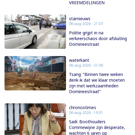
VREEMDELINGEN
starnieuws
06-aug-2026 - 21:07
Politie grijpt in na
verkeerschaos door afsluiting
Domineestraat
waterkant
06-aug-2026 - 21:00
Tsang: “Binnen twee weken
denk ik dat we klaar moeten
zijn met werkzaamheden
Domineestraat”
chronostimes
06-aug-2026 - 19:31
Sadi: Boothouders
Commewijne zijn desperate,
wachten 6 jaren op