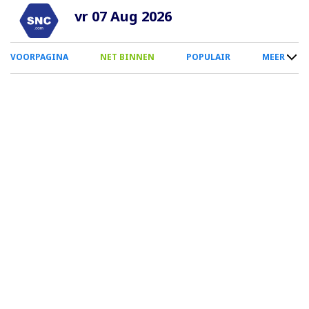
Overslaan
vr 07 Aug 2026
en
naar
0
VOORPAGINA
NET BINNEN
POPULAIR
MEER
de
Smartphone
inhoud
Menu
gaan