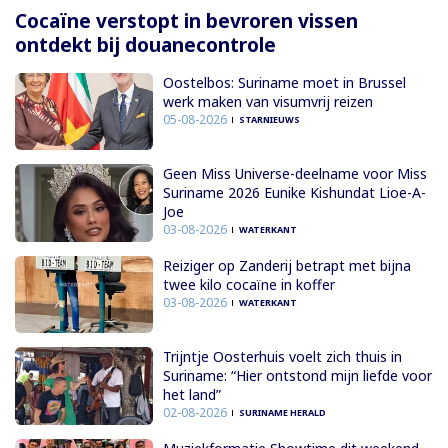
Cocaïne verstopt in bevroren vissen
ontdekt bij douanecontrole
Oostelbos: Suriname moet in Brussel
werk maken van visumvrij reizen
05-08-2026
STARNIEUWS
Geen Miss Universe-deelname voor Miss
Suriname 2026 Eunike Kishundat Lioe-A-
Joe
03-08-2026
WATERKANT
Reiziger op Zanderij betrapt met bijna
twee kilo cocaïne in koffer
03-08-2026
WATERKANT
Trijntje Oosterhuis voelt zich thuis in
Suriname: “Hier ontstond mijn liefde voor
het land”
02-08-2026
SURINAME HERALD