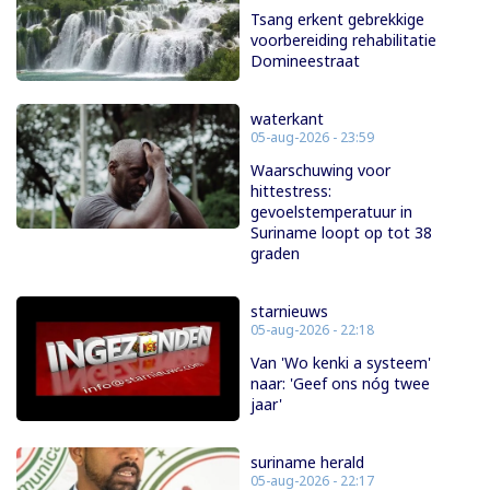
Tsang erkent gebrekkige
voorbereiding rehabilitatie
Domineestraat
waterkant
05-aug-2026 - 23:59
Waarschuwing voor
hittestress:
gevoelstemperatuur in
Suriname loopt op tot 38
graden
starnieuws
05-aug-2026 - 22:18
Van 'Wo kenki a systeem'
naar: 'Geef ons nóg twee
jaar'
suriname herald
05-aug-2026 - 22:17