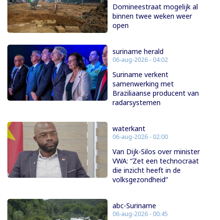
Domineestraat mogelijk al
binnen twee weken weer
open
suriname herald
06-aug-2026 - 04:02
Suriname verkent
samenwerking met
Braziliaanse producent van
radarsystemen
waterkant
06-aug-2026 - 02:00
Van Dijk-Silos over minister
VWA: “Zet een technocraat
die inzicht heeft in de
volksgezondheid”
abc-Suriname
06-aug-2026 - 00:45