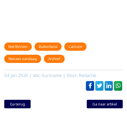
Net Binnen
Buitenland
Caricom
Nieuws vandaag
Archief
04 jan 2026
| abc-Suriname | Door: Redactie
Ga terug
Ga naar artikel