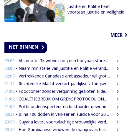
Justitie en Politie heet
voortaan Justitie en Veiligheid
MEER
NET BINNEN
05:00
- Abiamofo: “Ik wil niet nog een bodybag sturen naar dat gebied”
03:00
- Naam ministerie van Justitie en Politie verandert naar Justitie en Veiligheid
02:07
- Vertrekkende Canadese ambassadeur wil grotere rol voor Canada in Suriname
01:12
- Rechterlijke Macht verkort jaarlijkse zittingsvrije periode naar één maand
01:08
- Foodcorner zonder vergunning gesloten tijdens derde dag integrale controles
01:02
- COALITIEBREUK OM GRENSPROTOCOL ONWAARSCHIJNLIJK
01:00
- Politieonderinspecteur en bestuurder gewond nadat auto over de kop slaat
00:31
- Bijna 100 doden in verkeer en suïcide voor 2026 is veel te veel’, zegt Lau
23:39
- Guyana levert voortvluchtige vrouwelijke verdachte in mensenhandel uit aan Suriname
23:10
- Hoe Gambiaanse vrouwen de mangroves herstellen die Banjul beschermen