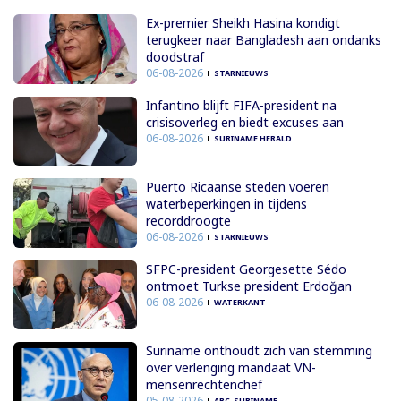
Ex-premier Sheikh Hasina kondigt
terugkeer naar Bangladesh aan ondanks
doodstraf
06-08-2026
STARNIEUWS
Infantino blijft FIFA-president na
crisisoverleg en biedt excuses aan
06-08-2026
SURINAME HERALD
Puerto Ricaanse steden voeren
waterbeperkingen in tijdens
recorddroogte
06-08-2026
STARNIEUWS
SFPC-president Georgesette Sédo
ontmoet Turkse president Erdoğan
06-08-2026
WATERKANT
Suriname onthoudt zich van stemming
over verlenging mandaat VN-
mensenrechtenchef
05-08-2026
ABC-SURINAME