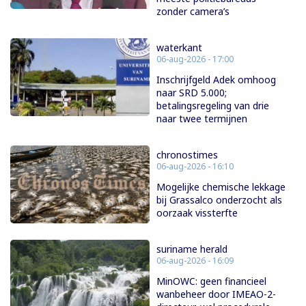
zonder camera’s
waterkant
06-aug-2026 - 17:00
Inschrijfgeld Adek omhoog
naar SRD 5.000;
betalingsregeling van drie
naar twee termijnen
chronostimes
06-aug-2026 - 16:10
Mogelijke chemische lekkage
bij Grassalco onderzocht als
oorzaak vissterfte
suriname herald
06-aug-2026 - 16:09
MinOWC: geen financieel
wanbeheer door IMEAO-2-