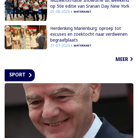
Muziekformatie Showtime dit weekend
op 50e editie van Sranan Day New York
01-08-2026
WATERKANT
Herdenking Mariënburg: oproep tot
excuses en zoektocht naar verdwenen
begraafplaats
31-07-2026
WATERKANT
MEER
SPORT