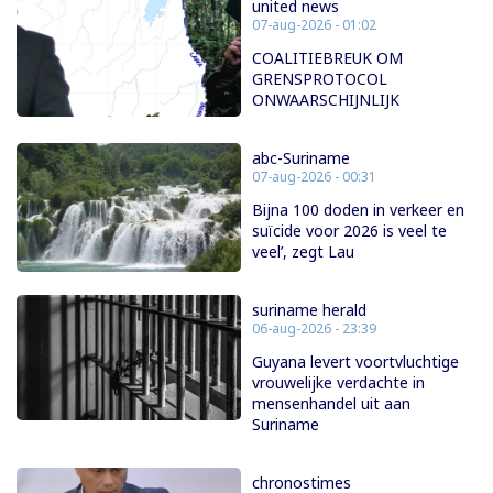
united news
07-aug-2026 - 01:02
COALITIEBREUK OM
GRENSPROTOCOL
ONWAARSCHIJNLIJK
abc-Suriname
07-aug-2026 - 00:31
Bijna 100 doden in verkeer en
suïcide voor 2026 is veel te
veel’, zegt Lau
suriname herald
06-aug-2026 - 23:39
Guyana levert voortvluchtige
vrouwelijke verdachte in
mensenhandel uit aan
Suriname
chronostimes