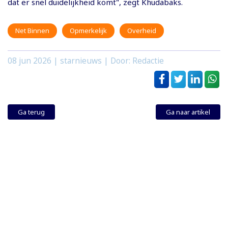
dat er snel duidelijkheid komt", zegt Khudabaks.
Net Binnen
Opmerkelijk
Overheid
08 jun 2026
| starnieuws | Door: Redactie
Ga terug
Ga naar artikel