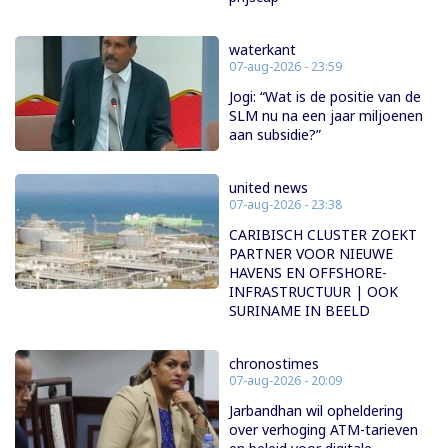
waterkant
07-aug-2026 - 23:59
Jogi: “Wat is de positie van de
SLM nu na een jaar miljoenen
aan subsidie?”
united news
07-aug-2026 - 23:38
CARIBISCH CLUSTER ZOEKT
PARTNER VOOR NIEUWE
HAVENS EN OFFSHORE-
INFRASTRUCTUUR | OOK
SURINAME IN BEELD
chronostimes
07-aug-2026 - 20:09
Jarbandhan wil opheldering
over verhoging ATM-tarieven