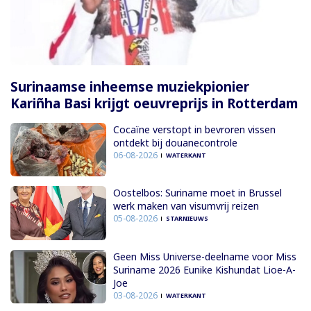
Surinaamse inheemse muziekpionier
Kariñha Basi krijgt oeuvreprijs in Rotterdam
Cocaïne verstopt in bevroren vissen
ontdekt bij douanecontrole
06-08-2026
WATERKANT
Oostelbos: Suriname moet in Brussel
werk maken van visumvrij reizen
05-08-2026
STARNIEUWS
Geen Miss Universe-deelname voor Miss
Suriname 2026 Eunike Kishundat Lioe-A-
Joe
03-08-2026
WATERKANT