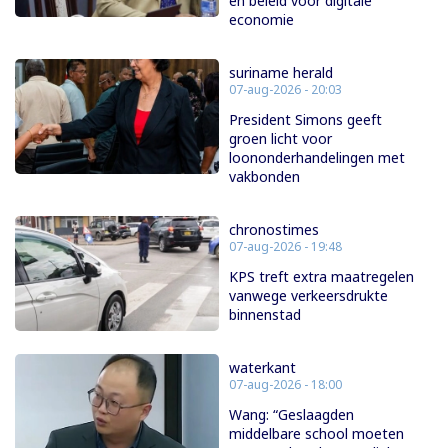
en beleid voor digitale
economie
suriname herald
07-aug-2026 - 20:03
President Simons geeft
groen licht voor
loononderhandelingen met
vakbonden
chronostimes
07-aug-2026 - 19:48
KPS treft extra maatregelen
vanwege verkeersdrukte
binnenstad
waterkant
07-aug-2026 - 18:00
Wang: “Geslaagden
middelbare school moeten