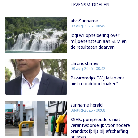
LEVENSMIDDELEN
abc-Suriname
08-aug-2026 - 00:45
Jogi wil opheldering over
miljoenensteun aan SLM en
de resultaten daarvan
chronostimes
08-aug-2026 - 00:42
Pawiroredjo: “Wij laten ons
niet monddood maken”
suriname herald
08-aug-2026 - 00:08
SSEB: pomphouders niet
verantwoordelijk voor hogere
brandstofprijs bij afschaffing
prijscap