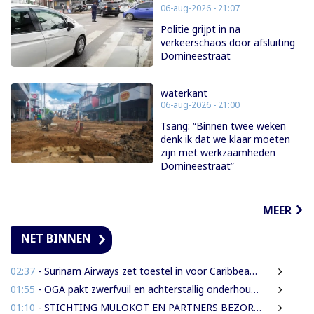
06-aug-2026 - 21:07
Politie grijpt in na
verkeerschaos door afsluiting
Domineestraat
waterkant
06-aug-2026 - 21:00
Tsang: “Binnen twee weken
denk ik dat we klaar moeten
zijn met werkzaamheden
Domineestraat”
MEER
NET BINNEN
02:37
- Surinam Airways zet toestel in voor Caribbean Premier League crickettoernooi
01:55
- OGA pakt zwerfvuil en achterstallig onderhoud gezamenlijk aan
01:10
- STICHTING MULOKOT EN PARTNERS BEZORGD OVER VOORGENOMEN AFKONDIGING 5-KILOMETER-STRAALWET