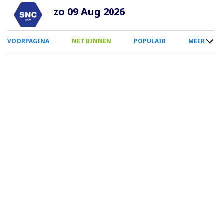
Overslaan
zo 09 Aug 2026
en
naar
0
VOORPAGINA
NET BINNEN
POPULAIR
MEER
de
Smartphone
inhoud
Menu
gaan