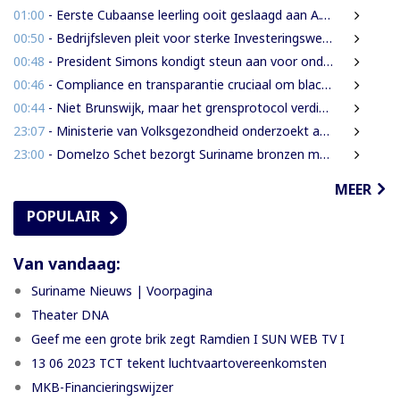
01:00
- Eerste Cubaanse leerling ooit geslaagd aan A.T. Calorschool
00:50
- Bedrijfsleven pleit voor sterke Investeringswet en onafhankelijke SITA
00:48
- President Simons kondigt steun aan voor onderzoek naar cultureel erfgoed
00:46
- Compliance en transparantie cruciaal om blacklisting te voorkomen.
00:44
- Niet Brunswijk, maar het grensprotocol verdient het debat
23:07
- Ministerie van Volksgezondheid onderzoekt aanbieders van onbewezen middelen tegen nierfalen
23:00
- Domelzo Schet bezorgt Suriname bronzen medaille op CAC-Spelen
MEER
POPULAIR
Van vandaag:
Suriname Nieuws | Voorpagina
Theater DNA
Geef me een grote brik zegt Ramdien I SUN WEB TV I
13 06 2023 TCT tekent luchtvaartovereenkomsten
MKB-Financieringswijzer