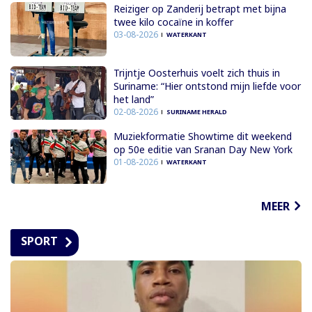
Reiziger op Zanderij betrapt met bijna
twee kilo cocaïne in koffer
03-08-2026
WATERKANT
Trijntje Oosterhuis voelt zich thuis in
Suriname: “Hier ontstond mijn liefde voor
het land”
02-08-2026
SURINAME HERALD
Muziekformatie Showtime dit weekend
op 50e editie van Sranan Day New York
01-08-2026
WATERKANT
MEER
SPORT