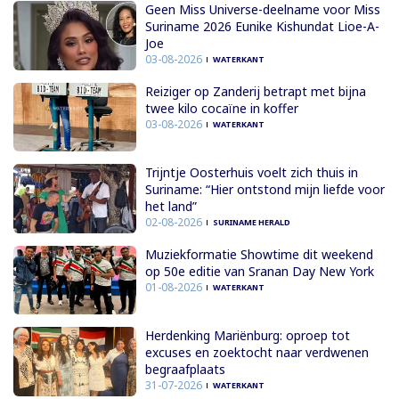
Geen Miss Universe-deelname voor Miss
Suriname 2026 Eunike Kishundat Lioe-A-
Joe
03-08-2026
WATERKANT
Reiziger op Zanderij betrapt met bijna
twee kilo cocaïne in koffer
03-08-2026
WATERKANT
Trijntje Oosterhuis voelt zich thuis in
Suriname: “Hier ontstond mijn liefde voor
het land”
02-08-2026
SURINAME HERALD
Muziekformatie Showtime dit weekend
op 50e editie van Sranan Day New York
01-08-2026
WATERKANT
Herdenking Mariënburg: oproep tot
excuses en zoektocht naar verdwenen
begraafplaats
31-07-2026
WATERKANT