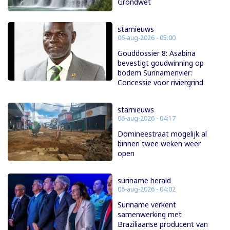
Grondwet
starnieuws
06-aug-2026 - 05:00
Gouddossier 8: Asabina
bevestigt goudwinning op
bodem Surinamerivier:
Concessie voor riviergrind
starnieuws
06-aug-2026 - 04:17
Domineestraat mogelijk al
binnen twee weken weer
open
suriname herald
06-aug-2026 - 04:02
Suriname verkent
samenwerking met
Braziliaanse producent van