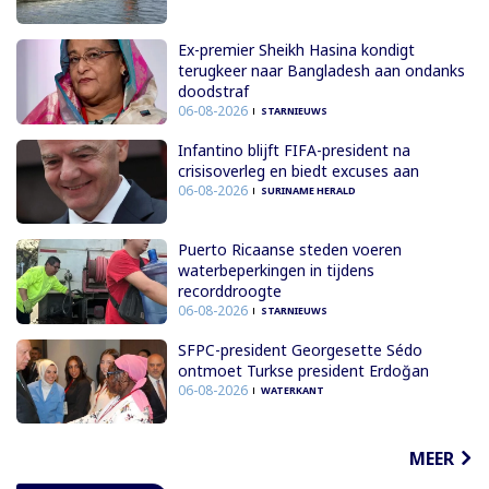
Ex-premier Sheikh Hasina kondigt
terugkeer naar Bangladesh aan ondanks
doodstraf
06-08-2026
STARNIEUWS
Infantino blijft FIFA-president na
crisisoverleg en biedt excuses aan
06-08-2026
SURINAME HERALD
Puerto Ricaanse steden voeren
waterbeperkingen in tijdens
recorddroogte
06-08-2026
STARNIEUWS
SFPC-president Georgesette Sédo
ontmoet Turkse president Erdoğan
06-08-2026
WATERKANT
MEER