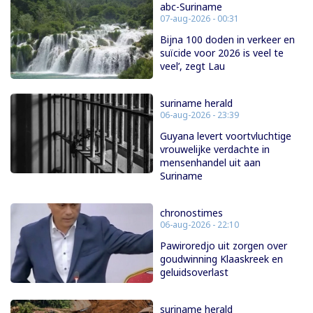
abc-Suriname
07-aug-2026 - 00:31
Bijna 100 doden in verkeer en
suïcide voor 2026 is veel te
veel’, zegt Lau
suriname herald
06-aug-2026 - 23:39
Guyana levert voortvluchtige
vrouwelijke verdachte in
mensenhandel uit aan
Suriname
chronostimes
06-aug-2026 - 22:10
Pawiroredjo uit zorgen over
goudwinning Klaaskreek en
geluidsoverlast
suriname herald