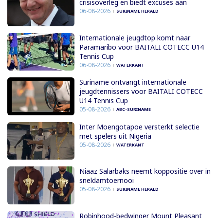
crisisoverleg en biedt excuses aan
06-08-2026
SURINAME HERALD
Internationale jeugdtop komt naar
Paramaribo voor BAITALI COTECC U14
Tennis Cup
06-08-2026
WATERKANT
Suriname ontvangt internationale
jeugdtennissers voor BAITALI COTECC
U14 Tennis Cup
05-08-2026
ABC-SURINAME
Inter Moengotapoe versterkt selectie
met spelers uit Nigeria
05-08-2026
WATERKANT
Niaaz Salarbaks neemt koppositie over in
sneldamtoernooi
05-08-2026
SURINAME HERALD
Robinhood-bedwinger Mount Pleasant