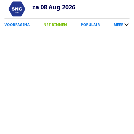
Overslaan
za 08 Aug 2026
en
naar
0
VOORPAGINA
NET BINNEN
POPULAIR
MEER
de
Smartphone
inhoud
Menu
gaan