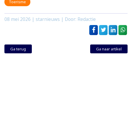
Toerisme
08 mei 2026
| starnieuws | Door: Redactie
Ga terug
Ga naar artikel