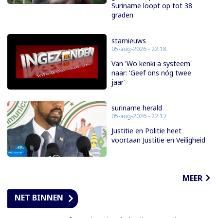
Suriname loopt op tot 38
graden
starnieuws
05-aug-2026 - 22:18
Van 'Wo kenki a systeem'
naar: 'Geef ons nóg twee
jaar'
suriname herald
05-aug-2026 - 22:17
Justitie en Politie heet
voortaan Justitie en Veiligheid
MEER
NET BINNEN