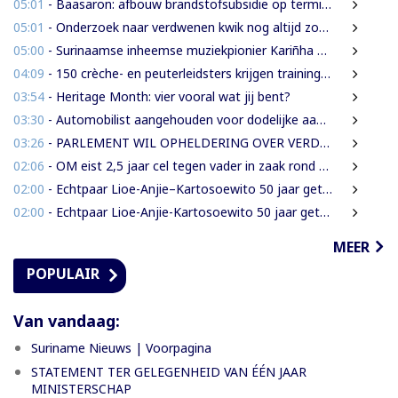
05:01
- Baasaron: afbouw brandstofsubsidie op termijn onvermijdelijk
05:01
- Onderzoek naar verdwenen kwik nog altijd zonder resultaat
05:00
- Surinaamse inheemse muziekpionier Kariñha Basi krijgt oeuvreprijs in Rotterdam
04:09
- 150 crèche- en peuterleidsters krijgen training in verkeerseducatie
03:54
- Heritage Month: vier vooral wat jij bent?
03:30
- Automobilist aangehouden voor dodelijke aanrijding met voetganger en doorrijden na ongeval
03:26
- PARLEMENT WIL OPHELDERING OVER VERDWENEN INBESLAGGENOMEN LEVENSMIDDELEN
02:06
- OM eist 2,5 jaar cel tegen vader in zaak rond mishandeling en verwaarlozing
02:00
- Echtpaar Lioe-Anjie–Kartosoewito 50 jaar getrouwd
02:00
- Echtpaar Lioe-Anjie-Kartosoewito 50 jaar getrouwd
MEER
POPULAIR
Van vandaag:
Suriname Nieuws | Voorpagina
STATEMENT TER GELEGENHEID VAN ÉÉN JAAR
MINISTERSCHAP