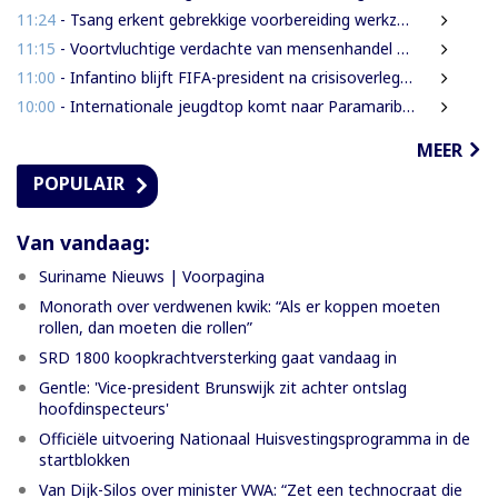
11:24
- Tsang erkent gebrekkige voorbereiding werkzaamheden Domineestraat
11:15
- Voortvluchtige verdachte van mensenhandel uitgeleverd door Guyana
11:00
- Infantino blijft FIFA-president na crisisoverleg en biedt excuses aan
10:00
- Internationale jeugdtop komt naar Paramaribo voor BAITALI COTECC U14 Tennis Cup
MEER
POPULAIR
Van vandaag:
Suriname Nieuws | Voorpagina
Monorath over verdwenen kwik: “Als er koppen moeten
rollen, dan moeten die rollen”
SRD 1800 koopkrachtversterking gaat vandaag in
Gentle: 'Vice-president Brunswijk zit achter ontslag
hoofdinspecteurs'
Officiële uitvoering Nationaal Huisvestingsprogramma in de
startblokken
Van Dijk-Silos over minister VWA: “Zet een technocraat die