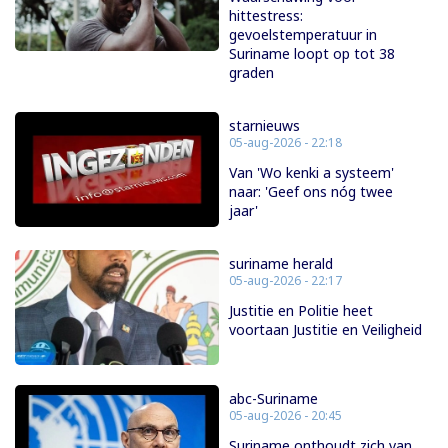
hittestress:
gevoelstemperatuur in
Suriname loopt op tot 38
graden
starnieuws
05-aug-2026 - 22:18
Van 'Wo kenki a systeem'
naar: 'Geef ons nóg twee
jaar'
suriname herald
05-aug-2026 - 22:17
Justitie en Politie heet
voortaan Justitie en Veiligheid
abc-Suriname
05-aug-2026 - 20:45
Suriname onthoudt zich van