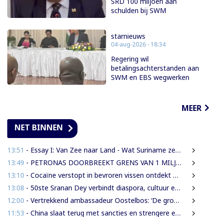
SRD 100 miljoen aan
schulden bij SWM
starnieuws
04-aug-2026 - 18:34
Regering wil
betalingsachterstanden aan
SWM en EBS wegwerken
MEER
NET BINNEN
13:51
- Essay I: Van Zee naar Land - Wat Suriname zelf moet weten over de Nieuwe Raffinaderij en Gas-to-Shore
13:49
- PETRONAS DOORBREEKT GRENS VAN 1 MILJARD VATEN IN BLOK 52 | WAT BETEKENT DEZE MIJLPAAL VOOR DE SURINAAMSE ECONOMIE?
13:10
- Cocaïne verstopt in bevroren vissen ontdekt bij douanecontrole
13:08
- 50ste Sranan Dey verbindt diaspora, cultuur en ondernemerschap in New York
12:00
- Vertrekkend ambassadeur Oostelbos: ‘De grootste rijkdom van Suriname zijn de mensen’
11:53
- China slaat terug met sancties en strengere exportregels in handelsconflict met VS