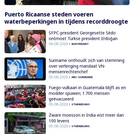
Puerto Ricaanse steden voeren
waterbeperkingen in tijdens recorddroogte
SFPC-president Georgesette Sédo
ontmoet Turkse president Erdoğan
06-08-2026
WATERKANT
Suriname onthoudt zich van stemming
over verlenging mandaat VN-
mensenrechtenchef
05-08-2026
ABC-SURINAME
Fuego-vulkaan in Guatemala blijft as en
modder spuwen; 1.700 mensen
geëvacueerd
05-08-2026
STARNIEUWS
Zware moesson in India eist meer dan
100 levens
05-08-2026
STARNIEUWS