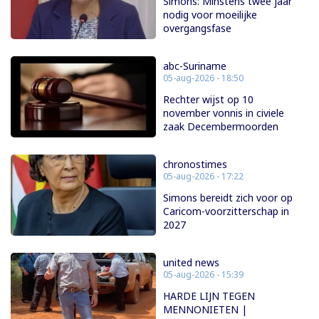
Simons: Minstens twee jaar
nodig voor moeilijke
overgangsfase
abc-Suriname
05-aug-2026 - 18:50
Rechter wijst op 10
november vonnis in civiele
zaak Decembermoorden
chronostimes
05-aug-2026 - 17:22
Simons bereidt zich voor op
Caricom-voorzitterschap in
2027
united news
05-aug-2026 - 15:39
HARDE LIJN TEGEN
MENNONIETEN |