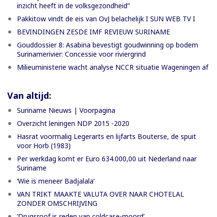
inzicht heeft in de volksgezondheid”
Pakkitow vindt de eis van OvJ belachelijk I SUN WEB TV I
BEVINDINGEN ZESDE IMF REVIEUW SURINAME
Gouddossier 8: Asabina bevestigt goudwinning op bodem
Surinamerivier: Concessie voor riviergrind
Milieuministerie wacht analyse NCCR situatie Wageningen af
Van altijd:
Suriname Nieuws | Voorpagina
Overzicht leningen NDP 2015 -2020
Hasrat voormalig Legerarts en lijfarts Bouterse, de spuit
voor Horb (1983)
Per werkdag komt er Euro 634.000,00 uit Nederland naar
Suriname
‘Wie is meneer Badjalala’
VAN TRIKT MAAKTE VALUTA OVER NAAR CHOTELAL
ZONDER OMSCHRIJVING
’Drugsroof is reden van coldcase-moord’