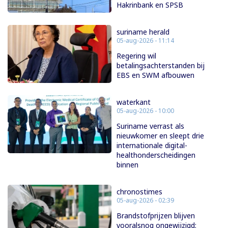
Hakrinbank en SPSB
suriname herald
05-aug-2026 - 11:14
Regering wil
betalingsachterstanden bij
EBS en SWM afbouwen
waterkant
05-aug-2026 - 10:00
Suriname verrast als
nieuwkomer en sleept drie
internationale digital-
healthonderscheidingen
binnen
chronostimes
05-aug-2026 - 02:39
Brandstofprijzen blijven
vooralsnog ongewijzigd;