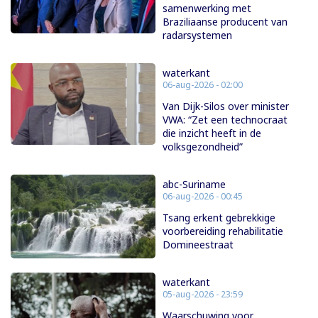
samenwerking met
Braziliaanse producent van
radarsystemen
waterkant
06-aug-2026 - 02:00
Van Dijk-Silos over minister
VWA: “Zet een technocraat
die inzicht heeft in de
volksgezondheid”
abc-Suriname
06-aug-2026 - 00:45
Tsang erkent gebrekkige
voorbereiding rehabilitatie
Domineestraat
waterkant
05-aug-2026 - 23:59
Waarschuwing voor