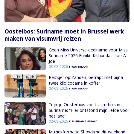
Oostelbos: Suriname moet in Brussel werk
maken van visumvrij reizen
Geen Miss Universe-deelname voor Miss
Suriname 2026 Eunike Kishundat Lioe-A-
Joe
03-08-2026
WATERKANT
Reiziger op Zanderij betrapt met bijna
twee kilo cocaïne in koffer
03-08-2026
WATERKANT
Trijntje Oosterhuis voelt zich thuis in
Suriname: “Hier ontstond mijn liefde voor
het land”
02-08-2026
SURINAME HERALD
Muziekformatie Showtime dit weekend