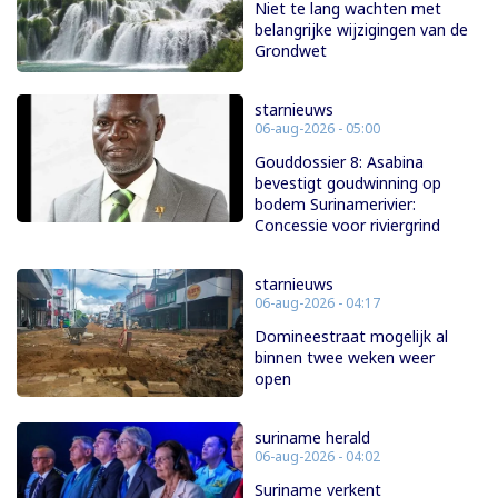
Niet te lang wachten met
belangrijke wijzigingen van de
Grondwet
starnieuws
06-aug-2026 - 05:00
Gouddossier 8: Asabina
bevestigt goudwinning op
bodem Surinamerivier:
Concessie voor riviergrind
starnieuws
06-aug-2026 - 04:17
Domineestraat mogelijk al
binnen twee weken weer
open
suriname herald
06-aug-2026 - 04:02
Suriname verkent