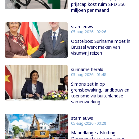
prijscap kost ruim SRD 350
miljoen per maand
starnieuws
05-aug-2026 - 02:26
Oostelbos: Suriname moet in
Brussel werk maken van
visumvrij reizen
suriname herald
05-aug-2026 - 01:48
Simons zet in op
grensbewaking, landbouw en
toerisme via buitenlandse
samenwerking
starnieuws
05-aug-2026 - 00:28
Maandlange afsluiting
Domineestraat zorgt voor