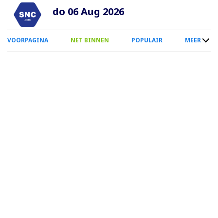
Overslaan
do 06 Aug 2026
en
naar
0
VOORPAGINA
NET BINNEN
POPULAIR
MEER
de
Smartphone
inhoud
Menu
gaan