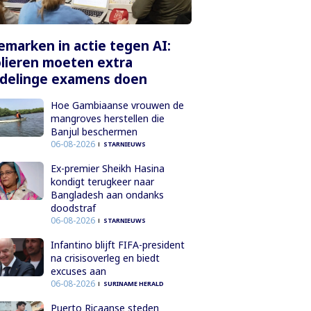
marken in actie tegen AI:
lieren moeten extra
delinge examens doen
Hoe Gambiaanse vrouwen de
mangroves herstellen die
Banjul beschermen
06-08-2026
STARNIEUWS
Ex-premier Sheikh Hasina
kondigt terugkeer naar
Bangladesh aan ondanks
doodstraf
06-08-2026
STARNIEUWS
Infantino blijft FIFA-president
na crisisoverleg en biedt
excuses aan
06-08-2026
SURINAME HERALD
Puerto Ricaanse steden