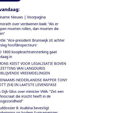
vandaag:
iname Nieuws | Voorpagina
orath over verdwenen kwik: “Als er
pen moeten rollen, dan moeten die
len”
tle: 'Vice-president Brunswijk zit achter
slag hoofdinspecteurs'
 1800 koopkrachtversterking gaat
daag in
MONS KIEST VOOR LEGALISATIE BOVEN
TZETTING VAN LANGDURIG
RBLIJVENDE VREEMDELINGEN
RINAAMS-NEDERLANDSE RAPPER TONY
OTT (54) IN LAATSTE LEVENSFASE
 Dijk-Silos over minister VWA: “Zet een
hnocraat die inzicht heeft in de
ksgezondheid”
ddossier 8: Asabina bevestigt
dwinning op bodem Surinamerivier: