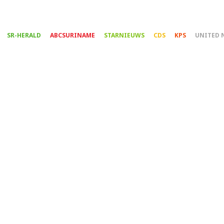
Overslaan
en
naar
SR-HERALD
ABCSURINAME
STARNIEUWS
CDS
KPS
UNITED 
de
inhoud
gaan