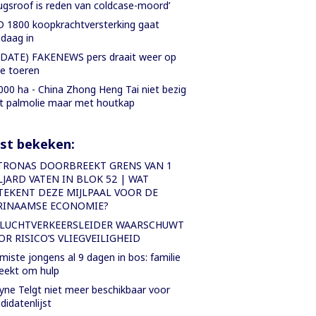
ugsroof is reden van coldcase-moord’
 1800 koopkrachtversterking gaat
daag in
DATE) FAKENEWS pers draait weer op
le toeren
000 ha - China Zhong Heng Tai niet bezig
 palmolie maar met houtkap
st bekeken:
TRONAS DOORBREEKT GRENS VAN 1
LJARD VATEN IN BLOK 52 | WAT
TEKENT DEZE MIJLPAAL VOOR DE
RINAAMSE ECONOMIE?
-LUCHTVERKEERSLEIDER WAARSCHUWT
OR RISICO’S VLIEGVEILIGHEID
miste jongens al 9 dagen in bos: familie
eekt om hulp
ne Telgt niet meer beschikbaar voor
didatenlijst