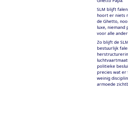
Ghetto Papa.
SLM blijft fale
hoort er niets 
de Ghetto, noo
luxe, niemand p
voor alle ander
Zo blijft de SL
bestuurlijk fal
herstructureri
luchtvaartmaats
politieke besl
precies wat er 
weinig discipli
armoede zicht