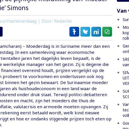
ie’ Simons
Van 
Sur
surinamevandaag | Door: Redactie
Mon
kop
rol
Gen
amcharan) – Moederdag is in Suriname meer dan een
ont
estdag. In een samenleving waar economische
tientallen jaren het dagelijks leven bepaalt, is de
SRD
 werkelijke manager van het gezin. Zij is degene die
van
financieel overeind houdt, prijzen vergelijkt op de
SI
n probeert te voorkomen en ondertussen ook nog
UI
 rust binnen het gezin bewaart. De Surinaamse moeder
VE
l jaren als huishoudeconoom in een land waar de
SU
urend onder druk staat. Terwijl politici debatteren
SC
 posten en macht, zijn het moeders die thuis de
Van
flatie, valutacrisis en armoede moeten opvangen. Zij
tec
rekening eerst betaald wordt, welk kind nieuwe
vol
rijgt en hoe er ondanks stijgende prijzen toch eten op
Gou
n.
gou