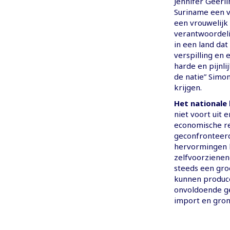
Jennifer Geerl
Suriname een v
een vrouwelijk
verantwoordeli
in een land dat
verspilling en
harde en pijnl
de natie” Simon
krijgen.
Het nationale 
niet voort uit 
economische re
geconfronteerd
hervormingen b
zelfvoorzienen
steeds een gro
kunnen produce
onvoldoende ge
import en gron