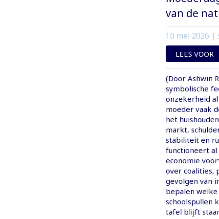
van de nat
10 mei 2026
| 
LEES VOOR
(Door Ashwin R
symbolische fe
onzekerheid al 
moeder vaak de
het huishouden 
markt, schulde
stabiliteit en
functioneert a
economie voortd
over coalities,
gevolgen van in
bepalen welke 
schoolspullen k
tafel blijft staa