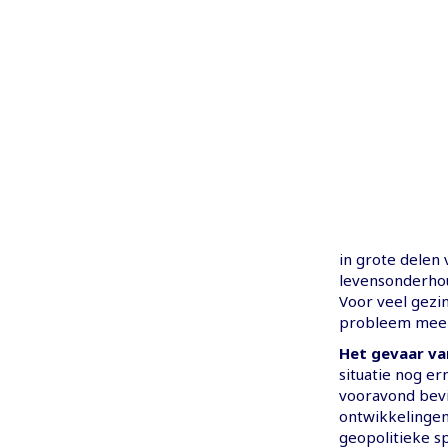
in grote delen 
levensonderhoud
Voor veel gezi
probleem meer
Het gevaar va
situatie nog er
vooravond bevin
ontwikkelingen
geopolitieke s