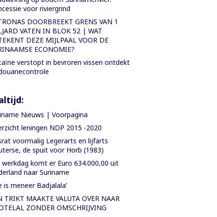
cessie voor riviergrind
TRONAS DOORBREEKT GRENS VAN 1
LJARD VATEN IN BLOK 52 | WAT
TEKENT DEZE MIJLPAAL VOOR DE
RINAAMSE ECONOMIE?
aïne verstopt in bevroren vissen ontdekt
 douanecontrole
ltijd:
iname Nieuws | Voorpagina
rzicht leningen NDP 2015 -2020
rat voormalig Legerarts en lijfarts
terse, de spuit voor Horb (1983)
 werkdag komt er Euro 634.000,00 uit
erland naar Suriname
e is meneer Badjalala’
N TRIKT MAAKTE VALUTA OVER NAAR
OTELAL ZONDER OMSCHRIJVING