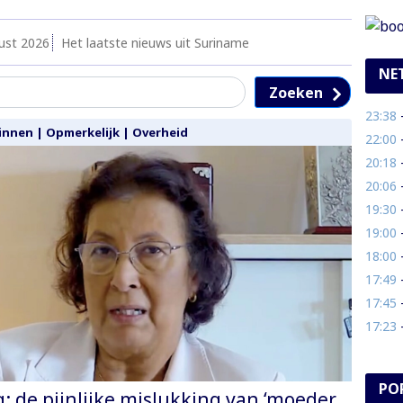
ust 2026
Het laatste nieuws uit Suriname
NE
Zoeken
23:38
- C
innen
|
Opmerkelijk
|
Overheid
22:00
-
20:18
- 
20:06
- 1
19:30
-
19:00
- 
18:00
- 
17:49
- N
17:45
- 
17:23
- R
PO
 de pijnlijke mislukking van ‘moeder