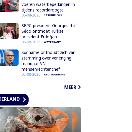
voeren waterbeperkingen in
tijdens recorddroogte
06-08-2026
STARNIEUWS
SFPC-president Georgesette
Sédo ontmoet Turkse
president Erdoğan
06-08-2026
WATERKANT
Suriname onthoudt zich van
stemming over verlenging
mandaat VN-
mensenrechtenchef
05-08-2026
ABC-SURINAME
MEER
DERLAND