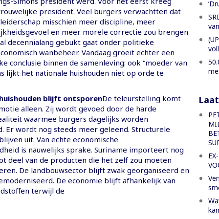
ings-Simons president werd. Voor het eerst kreeg
’Dr
rouwelijke president. Veel burgers verwachtten dat
SRD
 leiderschap misschien meer discipline, meer
van
jkheidsgevoel en meer morele correctie zou brengen
(UP
 al decennialang gebukt gaat onder politieke
vol
 economisch wanbeheer. Vandaag groeit echter een
50.
ijke conclusie binnen de samenleving: ook “moeder van
met
s lijkt het nationale huishouden niet op orde te
huishouden blijft ontsporen
De teleurstelling komt
Laat
emotie alleen. Zij wordt gevoed door de harde
PE
aliteit waarmee burgers dagelijks worden
MI
. Er wordt nog steeds meer geleend. Structurele
BE
lijven uit. Van echte economische
SU
dheid is nauwelijks sprake. Suriname importeert nog
EX
ot deel van de producten die het zelf zou moeten
VO
ren. De landbouwsector blijft zwak georganiseerd en
Ver
moderniseerd. De economie blijft afhankelijk van
sm
dstoffen terwijl de
Way
kan