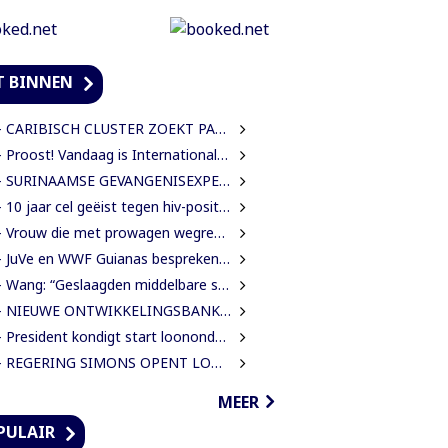
T BINNEN
ARIBISCH CLUSTER ZOEKT PARTNER VOOR NIEUWE HAVENS EN OFFSHORE-INFRASTRUCTUUR | OOK SURINAME IN BEELD
 Proost! Vandaag is Internationale Dag van het Bier
SURINAAMSE GEVANGENISEXPERTS ONDERSTEUNEN JEUGDINRICHTING CURAÇAO
0 jaar cel geëist tegen hiv-positieve man voor vrijheidsberoving, mishandeling en verkrachting van sekswerkster
 Vrouw die met prowagen wegreed blijft achter tralies
JuVe en WWF Guianas bespreken samenwerking rond natuurbescherming
Wang: “Geslaagden middelbare school moeten 450 SRD betalen om diploma te ontvangen”
IEUWE ONTWIKKELINGSBANK MOET GUYANESE BEDRIJVEN KLAARSTOMEN OM BUITENLANDSE BEDRIJVEN TE VERVANGEN
President kondigt start loononderhandelingen met vakbonden aan
EGERING SIMONS OPENT LOONONDERHANDELINGEN MET OVERHEIDSVAKBONDEN NA LICHTE FINANCIËLE ADEMRUIMTE
MEER
PULAIR