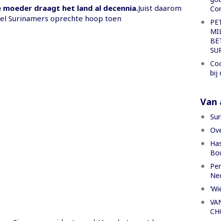
 moeder draagt het land al decennia.
Juist daarom
Con
veel Surinamers oprechte hoop toen
PE
MI
BE
SU
Coc
bij
Van a
Sur
Ove
Has
Bou
Per
Ned
‘Wi
VA
CH