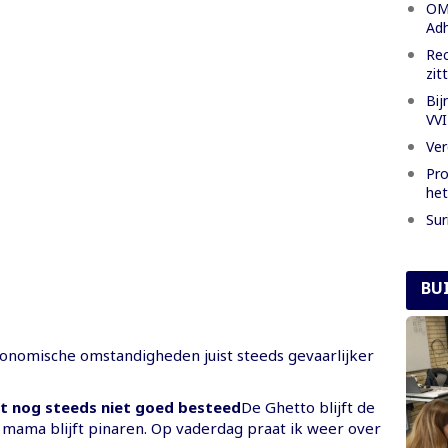
OM 
Adh
Rec
zit
Bij
VVI
Ver
Pro
het
Sur
BU
onomische omstandigheden juist steeds gevaarlijker
t nog steeds niet goed besteed
De Ghetto blijft de
 mama blijft pinaren. Op vaderdag praat ik weer over