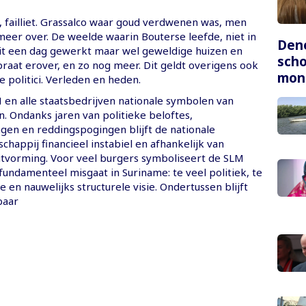
n, failliet. Grassalco waar goud verdwenen was, men
meer over. De weelde waarin Bouterse leefde, niet in
Dene
it een dag gewerkt maar wel geweldige huizen en
scho
raat erover, en zo nog meer. Dit geldt overigens ook
mon
e politici. Verleden en heden.
M en alle staatsbedrijven nationale symbolen van
en. Ondanks jaren van politieke beloftes,
ngen en reddingspogingen blijft de nationale
chappij financieel instabiel en afhankelijk van
uitvorming. Voor veel burgers symboliseert de SLM
fundamenteel misgaat in Suriname: te veel politiek, te
ne en nauwelijks structurele visie. Ondertussen blijft
baar