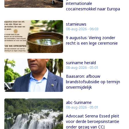
internationale
cocaïnesmokkel naar Europa
starnieuws
08-aug-2026 - 06:03
9 augustus: Viering zonder
recht is een lege ceremonie
suriname herald
08-aug-2026 - 05:01
Baasaron: afbouw
brandstofsubsidie op termijn
onvermijdelijk
abc-Suriname
08-aug-2026 - 05:01
Advocaat Serena Essed pleit
voor derde beroepsinstantie
onder gezag van CCJ