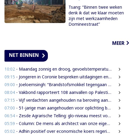
Tsang: “Binnen twee weken
denk ik dat we klaar moeten
zijn met werkzaamheden
Domineestraat”
MEER
NET BINNEN
10:02
- Maandag zonnig en droog, gevoelstemperatuur tot 41 graden
09:15
- Jongeren in Coronie bespreken uitdagingen en toekomst tijdens districtsjeugdcongres
09:00
- Joeloemsingh: “Brandstofsmokkel tegengaan middels kleuren van legale brandstof”
08:04
- Vakbond rapporteert 108 aanvallen op Palestijnse journalisten in juli
07:15
- Vijf verdachten aangehouden na beroving aan Rijsdijkweg
07:00
- 51-jarige man aangehouden voor oplichting bejaarde vrouw in centrum Paramaribo
06:54
- Zesde Agrarische Telling: glo-niveau meest voorkomend onder landbouwers
05:59
- Column: De mens als architect van onze eigen rampen
05:02
- Adhin positief over economische koers regering, maar wil snellere uitvoering