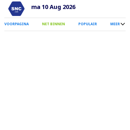
Overslaan
ma 10 Aug 2026
en
naar
0
VOORPAGINA
NET BINNEN
POPULAIR
MEER
de
Smartphone
inhoud
Menu
gaan