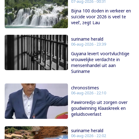
07-aug-2026 - 00:31
Bijna 100 doden in verkeer en
suïcide voor 2026 is veel te
veel’, zegt Lau
suriname herald
06-aug-2026 - 23:39
Guyana levert voortvluchtige
vrouwelijke verdachte in
mensenhandel uit aan
Suriname
chronostimes
06-aug-2026 - 22:10
Pawiroredjo uit zorgen over
goudwinning Klaaskreek en
geluidsoverlast
suriname herald
06-aug-2026 - 22:02