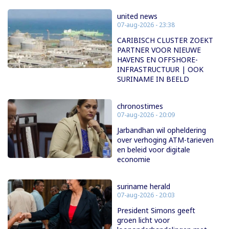
united news
07-aug-2026 - 23:38
CARIBISCH CLUSTER ZOEKT
PARTNER VOOR NIEUWE
HAVENS EN OFFSHORE-
INFRASTRUCTUUR | OOK
SURINAME IN BEELD
chronostimes
07-aug-2026 - 20:09
Jarbandhan wil opheldering
over verhoging ATM-tarieven
en beleid voor digitale
economie
suriname herald
07-aug-2026 - 20:03
President Simons geeft
groen licht voor