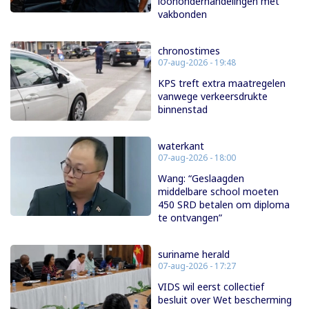
loononderhandelingen met
vakbonden
chronostimes
07-aug-2026 - 19:48
KPS treft extra maatregelen
vanwege verkeersdrukte
binnenstad
waterkant
07-aug-2026 - 18:00
Wang: “Geslaagden
middelbare school moeten
450 SRD betalen om diploma
te ontvangen”
suriname herald
07-aug-2026 - 17:27
VIDS wil eerst collectief
besluit over Wet bescherming