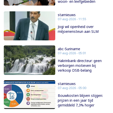
woon- en leefgebieden
starnieuws
07-aug-2026 - 11:55
Jogi wil openheid over
miljoenensteun aan SLM
abc-Suriname
07-aug-2026 - 05:01
Hakrinbank-directeur: geen
verborgen motieven bij
verkoop DSB-belang
starnieuws
07-aug-2026 - 05:00
Bouwkosten blijven stijgen:
prijzen in een jaar tijd
gemiddeld 7,3% hoger