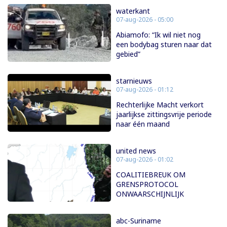
waterkant
07-aug-2026 - 05:00
Abiamofo: “Ik wil niet nog
een bodybag sturen naar dat
gebied”
starnieuws
07-aug-2026 - 01:12
Rechterlijke Macht verkort
jaarlijkse zittingsvrije periode
naar één maand
united news
07-aug-2026 - 01:02
COALITIEBREUK OM
GRENSPROTOCOL
ONWAARSCHIJNLIJK
abc-Suriname