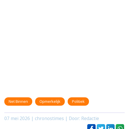
Net Binnen
Opmerkelijk
Politiek
07 mei 2026
| chronostimes | Door: Redactie