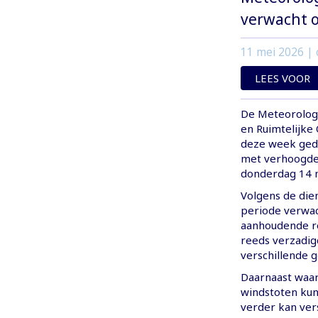
verwacht 
11 mei 2026
| 
LEES VOOR
De Meteorologi
en Ruimtelijke
deze week ged
met verhoogde 
donderdag 14 m
Volgens de die
periode verwac
aanhoudende re
reeds verzadig
verschillende g
Daarnaast waar
windstoten kun
verder kan ver