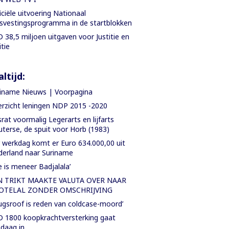
iciële uitvoering Nationaal
svestingsprogramma in de startblokken
 38,5 miljoen uitgaven voor Justitie en
itie
ltijd:
iname Nieuws | Voorpagina
rzicht leningen NDP 2015 -2020
rat voormalig Legerarts en lijfarts
terse, de spuit voor Horb (1983)
 werkdag komt er Euro 634.000,00 uit
erland naar Suriname
e is meneer Badjalala’
N TRIKT MAAKTE VALUTA OVER NAAR
OTELAL ZONDER OMSCHRIJVING
ugsroof is reden van coldcase-moord’
 1800 koopkrachtversterking gaat
daag in