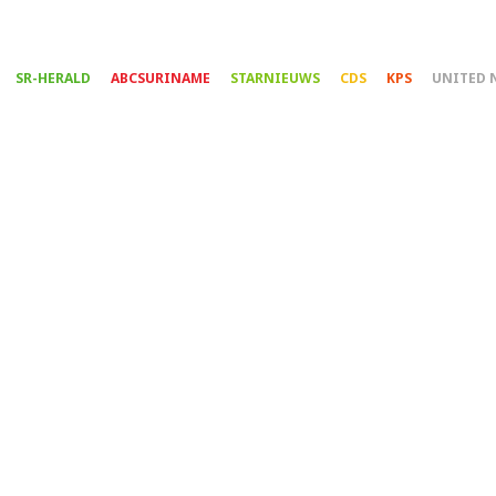
Overslaan
en
naar
SR-HERALD
ABCSURINAME
STARNIEUWS
CDS
KPS
UNITED 
de
inhoud
gaan