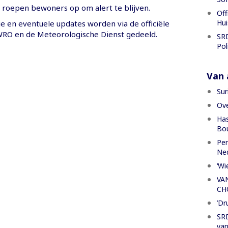
n roepen bewoners op om alert te blijven.
Off
Hui
e en eventuele updates worden via de officiële
RO en de Meteorologische Dienst gedeeld.
SRD
Pol
Van a
Sur
Ove
Has
Bou
Per
Ned
‘Wi
VA
CH
’Dr
SRD
van