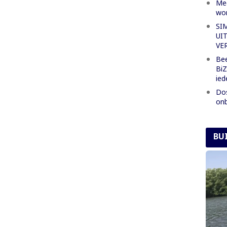
Mee
wor
SI
UI
VE
Bee
BiZ
ied
Dos
onb
BU