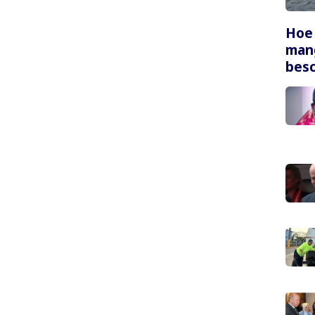
Hoe
mang
bes