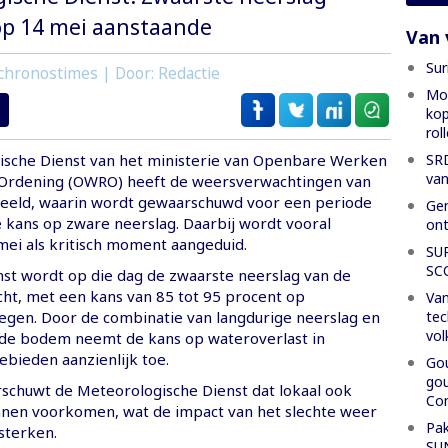
op 14 mei aanstaande
Van 
Sur
chronostimes | Door: Redactie
Mon
kop
rol
SRD
sche Dienst van het ministerie van Openbare Werken
van
 Ordening (OWRO) heeft de weersverwachtingen van
eeld, waarin wordt gewaarschuwd voor een periode
Gen
kans op zware neerslag. Daarbij wordt vooral
ont
ei als kritisch moment aangeduid.
SU
SC
nst wordt op die dag de zwaarste neerslag van de
ht, met een kans van 85 tot 95 procent op
Van
tec
gen. Door de combinatie van langdurige neerslag en
vol
de bodem neemt de kans op wateroverlast in
ebieden aanzienlijk toe.
Gou
gou
schuwt de Meteorologische Dienst dat lokaal ook
Con
nen voorkomen, wat de impact van het slechte weer
Pak
sterken.
SU