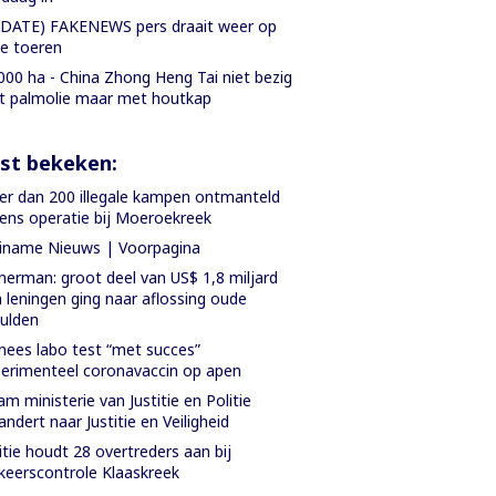
DATE) FAKENEWS pers draait weer op
le toeren
000 ha - China Zhong Heng Tai niet bezig
 palmolie maar met houtkap
st bekeken:
r dan 200 illegale kampen ontmanteld
dens operatie bij Moeroekreek
iname Nieuws | Voorpagina
nerman: groot deel van US$ 1,8 miljard
 leningen ging naar aflossing oude
ulden
nees labo test “met succes”
erimenteel coronavaccin op apen
m ministerie van Justitie en Politie
andert naar Justitie en Veiligheid
itie houdt 28 overtreders aan bij
keerscontrole Klaaskreek