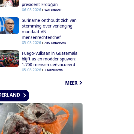
president Erdoğan
06-08-2026
WATERKANT
Suriname onthoudt zich van
stemming over verlenging
mandaat VN-
mensenrechtenchef
05-08-2026
ABC-SURINAME
Fuego-vulkaan in Guatemala
blijft as en modder spuwen;
1.700 mensen geëvacueerd
05-08-2026
STARNIEUWS
MEER
DERLAND