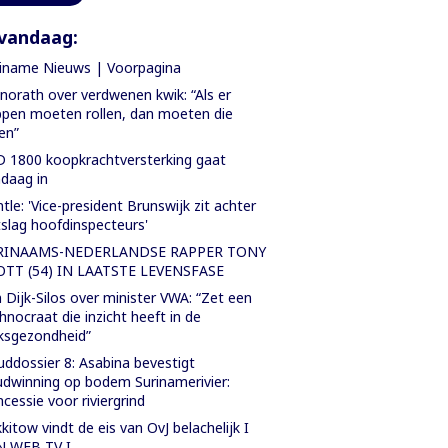
vandaag:
iname Nieuws | Voorpagina
orath over verdwenen kwik: “Als er
pen moeten rollen, dan moeten die
len”
 1800 koopkrachtversterking gaat
daag in
tle: 'Vice-president Brunswijk zit achter
slag hoofdinspecteurs'
RINAAMS-NEDERLANDSE RAPPER TONY
OTT (54) IN LAATSTE LEVENSFASE
 Dijk-Silos over minister VWA: “Zet een
hnocraat die inzicht heeft in de
ksgezondheid”
ddossier 8: Asabina bevestigt
dwinning op bodem Surinamerivier:
cessie voor riviergrind
kitow vindt de eis van OvJ belachelijk I
N WEB TV I