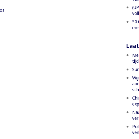
(UP
os
vol
50.
met
Laat
Mee
tij
Sur
Wij
aan
sch
Chi
exp
Naa
ver
Pol
ver