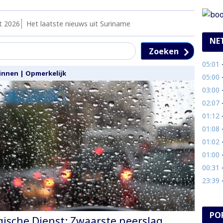
t 2026
Het laatste nieuws uit Suriname
NE
Zoeken
05:01
- 
innen
|
Opmerkelijk
05:00
- 
03:00
- 
02:07
- 
01:12
- 
01:08
- 
01:02
-
01:00
- 
00:31
- 
23:39
- 
PO
ische Dienst: Zwaarste neerslag