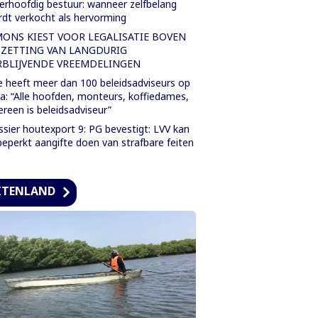
rhoofdig bestuur: wanneer zelfbelang
dt verkocht als hervorming
MONS KIEST VOOR LEGALISATIE BOVEN
TZETTING VAN LANGDURIG
RBLIJVENDE VREEMDELINGEN
 heeft meer dan 100 beleidsadviseurs op
a: “Alle hoofden, monteurs, koffiedames,
ereen is beleidsadviseur”
sier houtexport 9: PG bevestigt: LVV kan
eperkt aangifte doen van strafbare feiten
ITENLAND