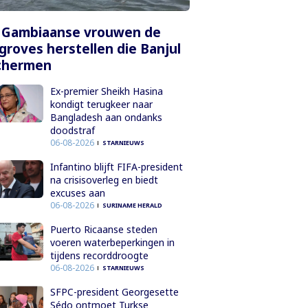
 Gambiaanse vrouwen de
roves herstellen die Banjul
chermen
Ex-premier Sheikh Hasina
kondigt terugkeer naar
Bangladesh aan ondanks
doodstraf
06-08-2026
STARNIEUWS
Infantino blijft FIFA-president
na crisisoverleg en biedt
excuses aan
06-08-2026
SURINAME HERALD
Puerto Ricaanse steden
voeren waterbeperkingen in
tijdens recorddroogte
06-08-2026
STARNIEUWS
SFPC-president Georgesette
Sédo ontmoet Turkse