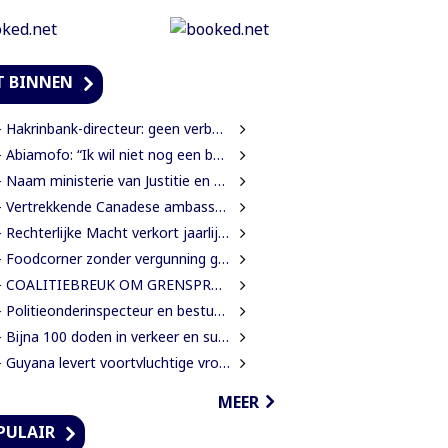
T BINNEN
Hakrinbank-directeur: geen verborgen motieven bij verkoop DSB-belang
Abiamofo: “Ik wil niet nog een bodybag sturen naar dat gebied”
Naam ministerie van Justitie en Politie verandert naar Justitie en Veiligheid
Vertrekkende Canadese ambassadeur wil grotere rol voor Canada in Suriname
Rechterlijke Macht verkort jaarlijkse zittingsvrije periode naar één maand
Foodcorner zonder vergunning gesloten tijdens derde dag integrale controles
 COALITIEBREUK OM GRENSPROTOCOL ONWAARSCHIJNLIJK
Politieonderinspecteur en bestuurder gewond nadat auto over de kop slaat
Bijna 100 doden in verkeer en suïcide voor 2026 is veel te veel’, zegt Lau
Guyana levert voortvluchtige vrouwelijke verdachte in mensenhandel uit aan Suriname
MEER
PULAIR