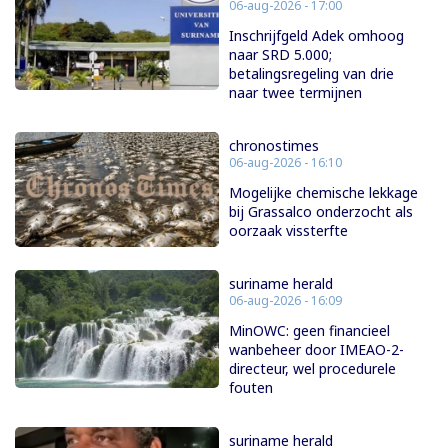
06-aug-2026 - 17:00
Inschrijfgeld Adek omhoog
naar SRD 5.000;
betalingsregeling van drie
naar twee termijnen
chronostimes
06-aug-2026 - 16:10
Mogelijke chemische lekkage
bij Grassalco onderzocht als
oorzaak vissterfte
suriname herald
06-aug-2026 - 16:09
MinOWC: geen financieel
wanbeheer door IMEAO-2-
directeur, wel procedurele
fouten
suriname herald