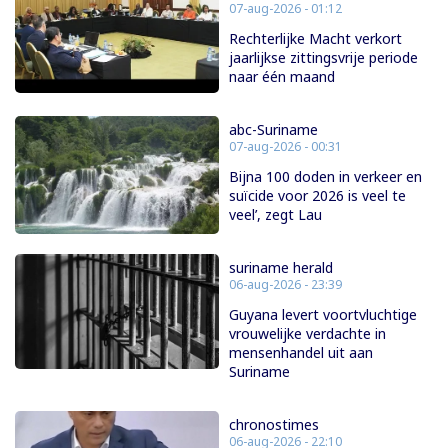
07-aug-2026 - 01:12
Rechterlijke Macht verkort
jaarlijkse zittingsvrije periode
naar één maand
abc-Suriname
07-aug-2026 - 00:31
Bijna 100 doden in verkeer en
suïcide voor 2026 is veel te
veel’, zegt Lau
suriname herald
06-aug-2026 - 23:39
Guyana levert voortvluchtige
vrouwelijke verdachte in
mensenhandel uit aan
Suriname
chronostimes
06-aug-2026 - 22:10