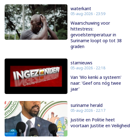
waterkant
05-aug-2026 - 23:59
Waarschuwing voor
hittestress:
gevoelstemperatuur in
Suriname loopt op tot 38
graden
starnieuws
05-aug-2026 - 22:18
Van 'Wo kenki a systeem'
naar: 'Geef ons nóg twee
jaar'
suriname herald
05-aug-2026 - 22:17
Justitie en Politie heet
voortaan Justitie en Veiligheid