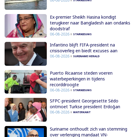
06-08-2026
STARNIEUWS
Ex-premier Sheikh Hasina kondigt
terugkeer naar Bangladesh aan ondanks
doodstraf
06-08-2026
STARNIEUWS
Infantino blijft FIFA-president na
crisisoverleg en biedt excuses aan
06-08-2026
SURINAME HERALD
Puerto Ricaanse steden voeren
waterbeperkingen in tijdens
recorddroogte
06-08-2026
STARNIEUWS
SFPC-president Georgesette Sédo
ontmoet Turkse president Erdoğan
06-08-2026
WATERKANT
Suriname onthoudt zich van stemming
over verlenging mandaat VN-