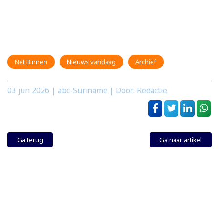
Net Binnen
Nieuws vandaag
Archief
03 jun 2026
| abc-Suriname | Door: Redactie
Ga terug
Ga naar artikel