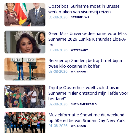
Oostelbos: Suriname moet in Brussel
werk maken van visumvrij reizen
05-08-2026
STARNIEUWS
Geen Miss Universe-deelname voor Miss
Suriname 2026 Eunike Kishundat Lioe-A-
Joe
03-08-2026
WATERKANT
Reiziger op Zanderij betrapt met bijna
twee kilo cocaïne in koffer
03-08-2026
WATERKANT
Trijntje Oosterhuis voelt zich thuis in
Suriname: “Hier ontstond mijn liefde voor
het land”
02-08-2026
SURINAME HERALD
Muziekformatie Showtime dit weekend
op 50e editie van Sranan Day New York
01-08-2026
WATERKANT