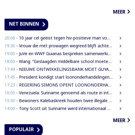
MEER
NET BINNEN
20:06
- 10 jaar cel geëist tegen hiv-positieve man voor vrijheidsberoving, mishandeling en verkrachting van sekswerkster
19:30
- Vrouw die met prowagen wegreed blijft achter tralies
19:00
- JuVe en WWF Guianas bespreken samenwerking rond natuurbescherming
18:00
- Wang: “Geslaagden middelbare school moeten 450 SRD betalen om diploma te ontvangen”
17:49
- NIEUWE ONTWIKKELINGSBANK MOET GUYANESE BEDRIJVEN KLAARSTOMEN OM BUITENLANDSE BEDRIJVEN TE VERVANGEN
17:45
- President kondigt start loononderhandelingen met vakbonden aan
17:23
- REGERING SIMONS OPENT LOONONDERHANDELINGEN MET OVERHEIDSVAKBONDEN NA LICHTE FINANCIËLE ADEMRUIMTE
16:05
- Venezuela: Suriname genoemd als route in internationale cocaïnesmokkel naar Europa
15:30
- Bewoners Kalebaskreek houden twee illegale vreemdelingen aan met vuurwapen en communicatieapparatuur
14:00
- Tony Scott uit Suriname werd internationaal bekend door zijn hiphouse muziek
MEER
POPULAIR