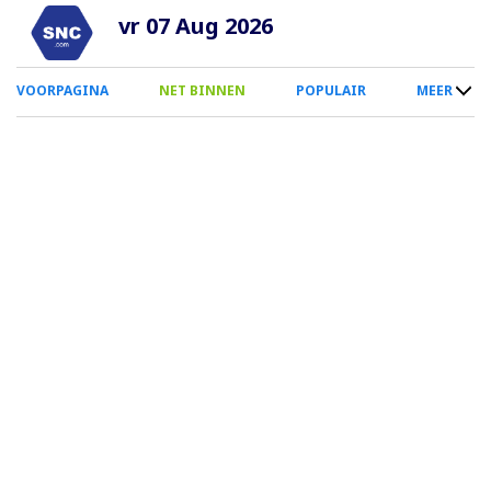
Overslaan
vr 07 Aug 2026
en
naar
0
VOORPAGINA
NET BINNEN
POPULAIR
MEER
de
Smartphone
inhoud
Menu
gaan