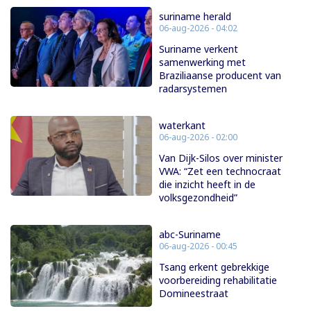
suriname herald
06-aug-2026 - 04:02
Suriname verkent
samenwerking met
Braziliaanse producent van
radarsystemen
waterkant
06-aug-2026 - 02:00
Van Dijk-Silos over minister
VWA: “Zet een technocraat
die inzicht heeft in de
volksgezondheid”
abc-Suriname
06-aug-2026 - 00:45
Tsang erkent gebrekkige
voorbereiding rehabilitatie
Domineestraat