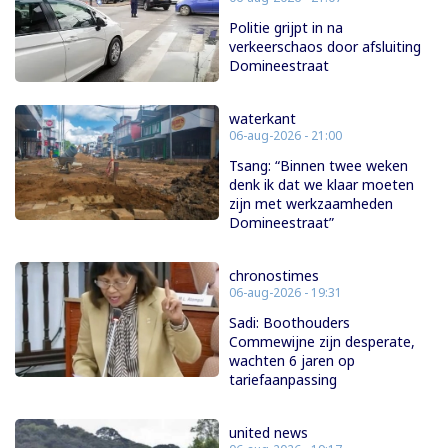
Politie grijpt in na
verkeerschaos door afsluiting
Domineestraat
waterkant
06-aug-2026 - 21:00
Tsang: “Binnen twee weken
denk ik dat we klaar moeten
zijn met werkzaamheden
Domineestraat”
chronostimes
06-aug-2026 - 19:31
Sadi: Boothouders
Commewijne zijn desperate,
wachten 6 jaren op
tariefaanpassing
united news