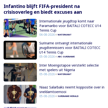
Infantino blijft FIFA-president na
crisisoverleg en biedt excuses aan
Internationale jeugdtop komt naar
Paramaribo voor BAITALI COTECC U14
Tennis Cup
06-08-2026
WATERKANT
Suriname ontvangt internationale
jeugdtennissers voor BAITALI COTECC
U14 Tennis Cup
05-08-2026
ABC-SURINAME
Inter Moengotapoe versterkt selectie
met spelers uit Nigeria
05-08-2026
WATERKANT
Niaaz Salarbaks neemt koppositie over in
sneldamtoernooi
05-08-2026
SURINAME HERALD