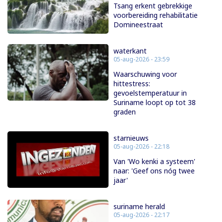
Tsang erkent gebrekkige
voorbereiding rehabilitatie
Domineestraat
waterkant
05-aug-2026 - 23:59
Waarschuwing voor
hittestress:
gevoelstemperatuur in
Suriname loopt op tot 38
graden
starnieuws
05-aug-2026 - 22:18
Van 'Wo kenki a systeem'
naar: 'Geef ons nóg twee
jaar'
suriname herald
05-aug-2026 - 22:17