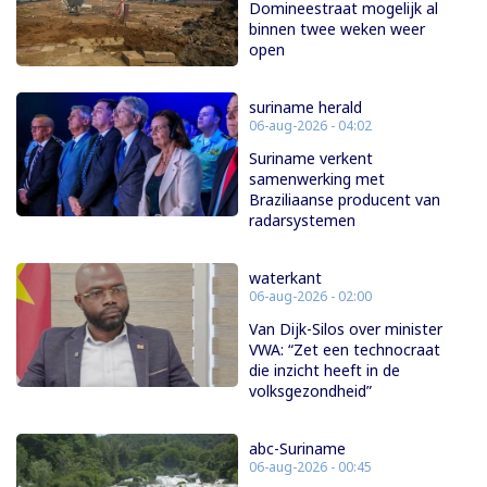
Domineestraat mogelijk al
binnen twee weken weer
open
suriname herald
06-aug-2026 - 04:02
Suriname verkent
samenwerking met
Braziliaanse producent van
radarsystemen
waterkant
06-aug-2026 - 02:00
Van Dijk-Silos over minister
VWA: “Zet een technocraat
die inzicht heeft in de
volksgezondheid”
abc-Suriname
06-aug-2026 - 00:45