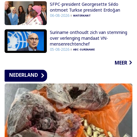
SFPC-president Georgesette Sédo
ontmoet Turkse president Erdoğan
06-08-2026
WATERKANT
Suriname onthoudt zich van stemming
over verlenging mandaat VN-
mensenrechtenchef
05-08-2026
ABC-SURINAME
MEER
NEDERLAND