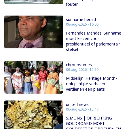
fouten
suriname herald
06-aug-2026 - 16:06
Fernandes Mendes: Suriname
moet kiezen voor
presidentieel of parlementair
stelsel
chronostimes
06-aug-2026 - 15:59
Middellijn: Heritage Month-
ook pijnlijke verhalen
verdienen een plaats
united news
06-aug-2026 - 15:47
SIMONS | OPRICHTING
GOLDBOARD MOET
GOUDSECTOR ORDENEN EN