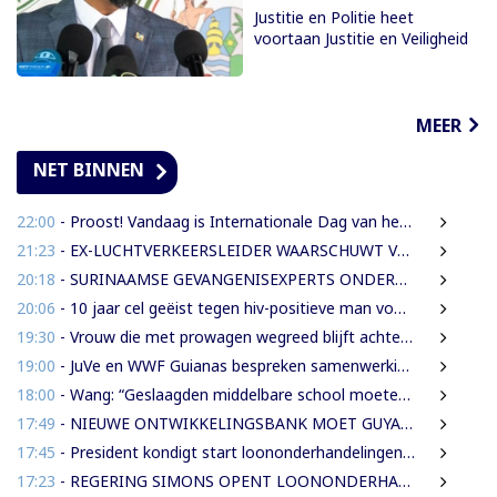
Justitie en Politie heet
voortaan Justitie en Veiligheid
MEER
NET BINNEN
22:00
- Proost! Vandaag is Internationale Dag van het Bier
21:23
- EX-LUCHTVERKEERSLEIDER WAARSCHUWT VOOR RISICO’S VLIEGVEILIGHEID
20:18
- SURINAAMSE GEVANGENISEXPERTS ONDERSTEUNEN JEUGDINRICHTING CURAÇAO
20:06
- 10 jaar cel geëist tegen hiv-positieve man voor vrijheidsberoving, mishandeling en verkrachting van sekswerkster
19:30
- Vrouw die met prowagen wegreed blijft achter tralies
19:00
- JuVe en WWF Guianas bespreken samenwerking rond natuurbescherming
18:00
- Wang: “Geslaagden middelbare school moeten 450 SRD betalen om diploma te ontvangen”
17:49
- NIEUWE ONTWIKKELINGSBANK MOET GUYANESE BEDRIJVEN KLAARSTOMEN OM BUITENLANDSE BEDRIJVEN TE VERVANGEN
17:45
- President kondigt start loononderhandelingen met vakbonden aan
17:23
- REGERING SIMONS OPENT LOONONDERHANDELINGEN MET OVERHEIDSVAKBONDEN NA LICHTE FINANCIËLE ADEMRUIMTE