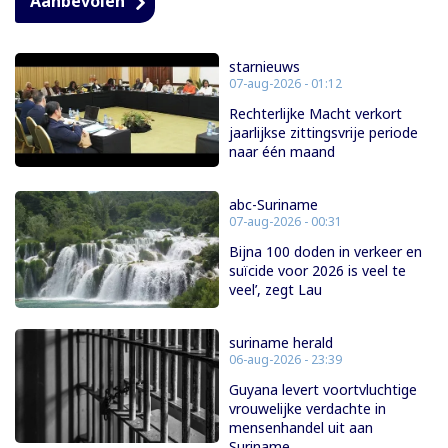
Aanbevolen
starnieuws
07-aug-2026 - 01:12
Rechterlijke Macht verkort
jaarlijkse zittingsvrije periode
naar één maand
abc-Suriname
07-aug-2026 - 00:31
Bijna 100 doden in verkeer en
suïcide voor 2026 is veel te
veel’, zegt Lau
suriname herald
06-aug-2026 - 23:39
Guyana levert voortvluchtige
vrouwelijke verdachte in
mensenhandel uit aan
Suriname