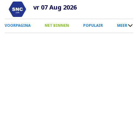
Overslaan
vr 07 Aug 2026
en
naar
0
VOORPAGINA
NET BINNEN
POPULAIR
MEER
de
Smartphone
inhoud
Menu
gaan