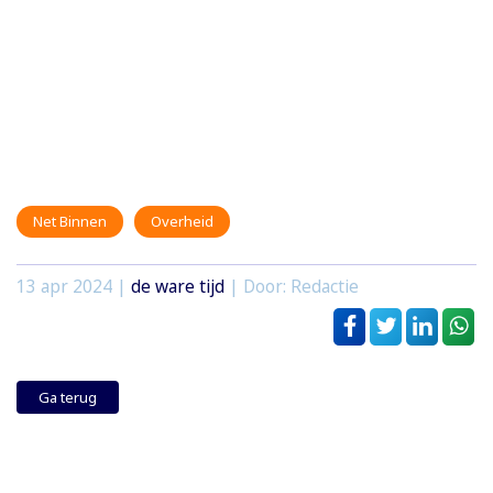
Net Binnen
Overheid
13 apr 2024
|
de ware tijd
| Door: Redactie
Ga terug