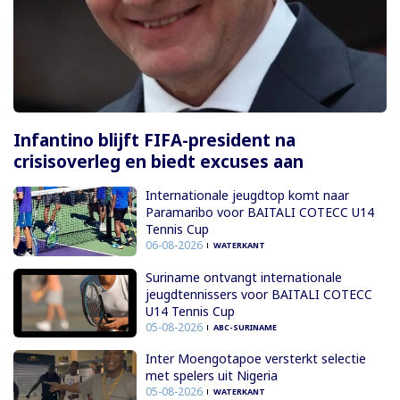
Infantino blijft FIFA-president na
crisisoverleg en biedt excuses aan
Internationale jeugdtop komt naar
Paramaribo voor BAITALI COTECC U14
Tennis Cup
06-08-2026
WATERKANT
Suriname ontvangt internationale
jeugdtennissers voor BAITALI COTECC
U14 Tennis Cup
05-08-2026
ABC-SURINAME
Inter Moengotapoe versterkt selectie
met spelers uit Nigeria
05-08-2026
WATERKANT