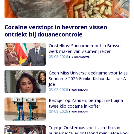
Cocaïne verstopt in bevroren vissen
ontdekt bij douanecontrole
Oostelbos: Suriname moet in Brussel
werk maken van visumvrij reizen
05-08-2026
STARNIEUWS
Geen Miss Universe-deelname voor Miss
Suriname 2026 Eunike Kishundat Lioe-A-
Joe
03-08-2026
WATERKANT
Reiziger op Zanderij betrapt met bijna
twee kilo cocaïne in koffer
03-08-2026
WATERKANT
Trijntje Oosterhuis voelt zich thuis in
Suriname: “Hier ontstond mijn liefde voor