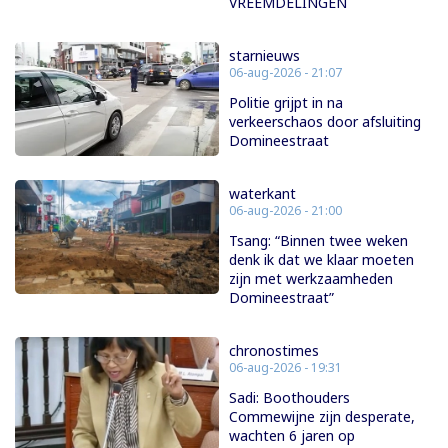
VREEMDELINGEN
starnieuws
06-aug-2026 - 21:07
Politie grijpt in na
verkeerschaos door afsluiting
Domineestraat
waterkant
06-aug-2026 - 21:00
Tsang: “Binnen twee weken
denk ik dat we klaar moeten
zijn met werkzaamheden
Domineestraat”
chronostimes
06-aug-2026 - 19:31
Sadi: Boothouders
Commewijne zijn desperate,
wachten 6 jaren op