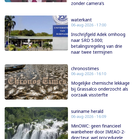
zonder camera’s
waterkant
06-aug-2026 - 17:00
Inschrijfgeld Adek omhoog
naar SRD 5.000;
betalingsregeling van drie
naar twee termijnen
chronostimes
06-aug-2026 - 16:10
Mogelijke chemische lekkage
bij Grassalco onderzocht als
oorzaak vissterfte
suriname herald
06-aug-2026 - 16:09
MinOWC: geen financieel
wanbeheer door IMEAO-2-
directeur, wel procedurele