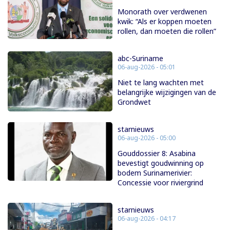
Monorath over verdwenen
kwik: “Als er koppen moeten
rollen, dan moeten die rollen”
abc-Suriname
06-aug-2026 - 05:01
Niet te lang wachten met
belangrijke wijzigingen van de
Grondwet
starnieuws
06-aug-2026 - 05:00
Gouddossier 8: Asabina
bevestigt goudwinning op
bodem Surinamerivier:
Concessie voor riviergrind
starnieuws
06-aug-2026 - 04:17