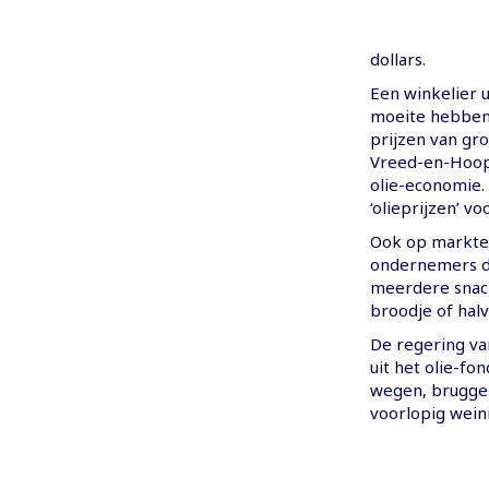
dollars.
Een winkelier 
moeite hebben 
prijzen van gr
Vreed-en-Hoop 
olie-economie.
‘olieprijzen’ 
Ook op markte
ondernemers d
meerdere snacks
broodje of halv
De regering va
uit het olie-fo
wegen, bruggen
voorlopig wein