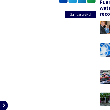
Puer
wate
rec
Ga naar artikel
n