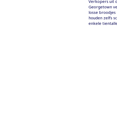
Verkopers uit 
Georgetown ver
losse broodjes
houden zelfs s
enkele tiental