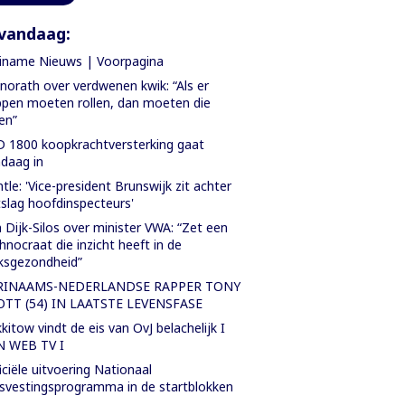
vandaag:
iname Nieuws | Voorpagina
orath over verdwenen kwik: “Als er
pen moeten rollen, dan moeten die
len”
 1800 koopkrachtversterking gaat
daag in
tle: 'Vice-president Brunswijk zit achter
slag hoofdinspecteurs'
 Dijk-Silos over minister VWA: “Zet een
hnocraat die inzicht heeft in de
ksgezondheid”
RINAAMS-NEDERLANDSE RAPPER TONY
OTT (54) IN LAATSTE LEVENSFASE
kitow vindt de eis van OvJ belachelijk I
N WEB TV I
iciële uitvoering Nationaal
svestingsprogramma in de startblokken