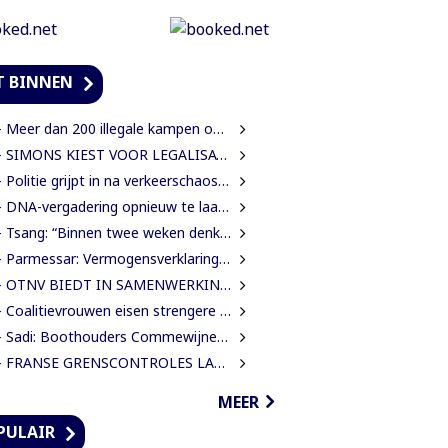
T BINNEN
Meer dan 200 illegale kampen ontmanteld tijdens operatie bij Moeroekreek
SIMONS KIEST VOOR LEGALISATIE BOVEN UITZETTING VAN LANGDURIG VERBLIJVENDE VREEMDELINGEN
Politie grijpt in na verkeerschaos door afsluiting Domineestraat
DNA-vergadering opnieuw te laat begonnen, leden eisen aanpak laatkomers
sang: “Binnen twee weken denk ik dat we klaar moeten zijn met werkzaamheden Domineestraat”
Parmessar: Vermogensverklaringen mogelijk geopend bij Anti-corruptie unit
TNV BIEDT IN SAMENWERKING MET HAAR INTERNATIONALE PARTNERS 200 GRATIS STUDIEBEURZEN AAN TECHNISCH TALENT
Coalitievrouwen eisen strengere gedragsregels in DNA na uitspraak Van Samson
Sadi: Boothouders Commewijne zijn desperate, wachten 6 jaren op tariefaanpassing
FRANSE GRENSCONTROLES LANGS MAROWIJNERIVIER WEDEROM FORS AANGESCHERPT
MEER
PULAIR