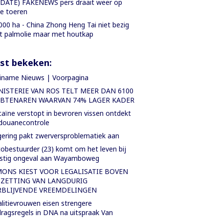
DATE) FAKENEWS pers draait weer op
le toeren
000 ha - China Zhong Heng Tai niet bezig
 palmolie maar met houtkap
st bekeken:
iname Nieuws | Voorpagina
NISTERIE VAN ROS TELT MEER DAN 6100
BTENAREN WAARVAN 74% LAGER KADER
aïne verstopt in bevroren vissen ontdekt
 douanecontrole
ering pakt zwerversproblematiek aan
obestuurder (23) komt om het leven bij
nstig ongeval aan Wayamboweg
MONS KIEST VOOR LEGALISATIE BOVEN
TZETTING VAN LANGDURIG
RBLIJVENDE VREEMDELINGEN
litievrouwen eisen strengere
ragsregels in DNA na uitspraak Van