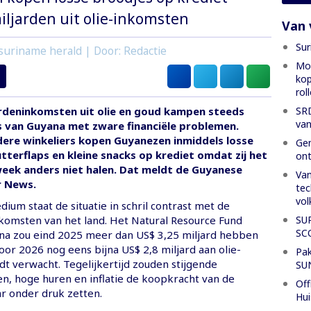
ljarden uit olie-inkomsten
Van 
Sur
suriname herald | Door: Redactie
Mon
kop
rol
SRD
rdeninkomsten uit olie en goud kampen steeds
van
 van Guyana met zware financiële problemen.
ere winkeliers kopen Guyanezen inmiddels losse
Gen
butterflaps en kleine snacks op krediet omdat zij het
ont
week anders niet halen. Dat meldt de Guyanese
Van
r News.
tec
vol
ium staat de situatie in schril contrast met de
SU
komsten van het land. Het Natural Resource Fund
SC
na zou eind 2025 meer dan US$ 3,25 miljard hebben
voor 2026 nog eens bijna US$ 2,8 miljard aan olie-
Pak
t verwacht. Tegelijkertijd zouden stijgende
SU
en, hoge huren en inflatie de koopkracht van de
Off
r onder druk zetten.
Hui