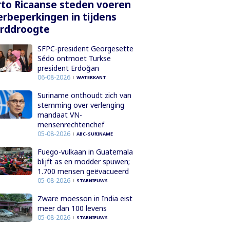
to Ricaanse steden voeren
rbeperkingen in tijdens
orddroogte
SFPC-president Georgesette
Sédo ontmoet Turkse
president Erdoğan
06-08-2026
WATERKANT
Suriname onthoudt zich van
stemming over verlenging
mandaat VN-
mensenrechtenchef
05-08-2026
ABC-SURINAME
Fuego-vulkaan in Guatemala
blijft as en modder spuwen;
1.700 mensen geëvacueerd
05-08-2026
STARNIEUWS
Zware moesson in India eist
meer dan 100 levens
05-08-2026
STARNIEUWS