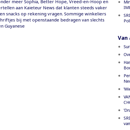
onder meer Sophia, Better Hope, Vreed-en-Hoop en
Min
IME
tellen aan Kaieteur News dat klanten steeds vaker
 en snacks op rekening vragen. Sommige winkeliers
SRD
chriftjes bij met openstaande bedragen van slechts
Pol
len Guyanese
Van a
Sur
Ove
Has
Bou
Per
Ned
‘Wi
VA
CH
’Dr
SRD
van