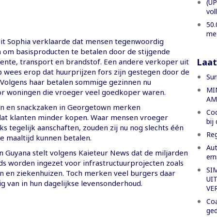
(UP
vol
50.
met
uit Sophia verklaarde dat mensen tegenwoordig
om basisproducten te betalen door de stijgende
Laat
oente, transport en brandstof. Een andere verkoper uit
wees erop dat huurprijzen fors zijn gestegen door de
Sur
 Volgens haar betalen sommige gezinnen nu
MI
voor woningen die vroeger veel goedkoper waren.
AM
n en snackzaken in Georgetown merken
Coc
at klanten minder kopen. Waar mensen vroeger
bij
 tegelijk aanschaften, zouden zij nu nog slechts één
Reg
e maaltijd kunnen betalen.
Aut
n Guyana stelt volgens Kaieteur News dat de miljarden
er
nds worden ingezet voor infrastructuurprojecten zoals
SI
 en ziekenhuizen. Toch merken veel burgers daar
UI
ig van in hun dagelijkse levensonderhoud.
VE
Coa
ged