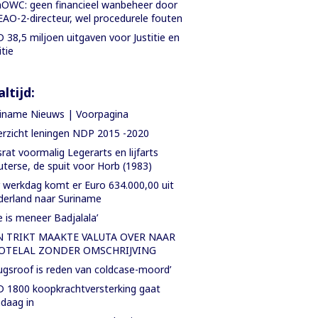
OWC: geen financieel wanbeheer door
AO-2-directeur, wel procedurele fouten
 38,5 miljoen uitgaven voor Justitie en
itie
ltijd:
iname Nieuws | Voorpagina
rzicht leningen NDP 2015 -2020
rat voormalig Legerarts en lijfarts
terse, de spuit voor Horb (1983)
 werkdag komt er Euro 634.000,00 uit
erland naar Suriname
e is meneer Badjalala’
N TRIKT MAAKTE VALUTA OVER NAAR
OTELAL ZONDER OMSCHRIJVING
ugsroof is reden van coldcase-moord’
 1800 koopkrachtversterking gaat
daag in