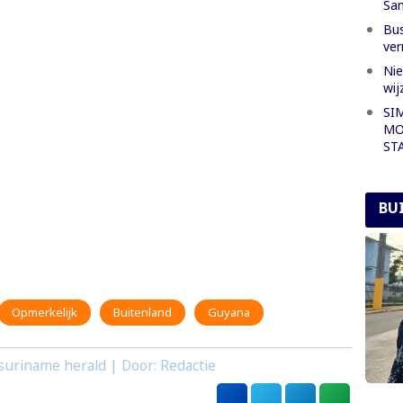
Sa
Bus
ver
Nie
wij
SI
MO
ST
BU
Opmerkelijk
Buitenland
Guyana
suriname herald | Door: Redactie