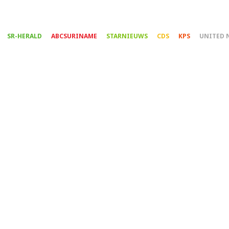
Overslaan
en
naar
SR-HERALD
ABCSURINAME
STARNIEUWS
CDS
KPS
UNITED 
de
inhoud
gaan