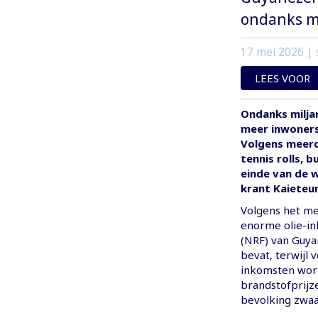
ondanks mi
17 mei 2026
| 
LEES VOOR
Ondanks milja
meer inwoners
Volgens meerd
tennis rolls, 
einde van de 
krant Kaieteu
Volgens het med
enorme olie-in
(NRF) van Guya
bevat, terwijl 
inkomsten word
brandstofprijz
bevolking zwaa