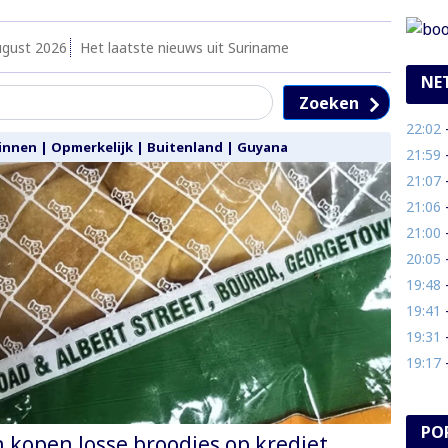
ugust 2026
Het laatste nieuws uit Suriname
NE
Zoeken
22:02
- 
innen
|
Opmerkelijk
|
Buitenland
|
Guyana
21:59
- 
21:07
- 
21:06
- 
21:00
- T
20:05
- 
19:48
- O
19:41
- 
19:31
- 
19:17
- 
PO
kopen losse broodjes op krediet