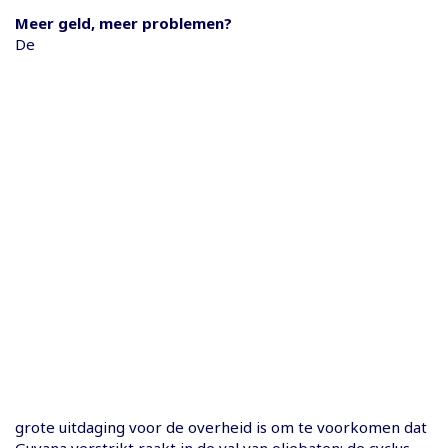
Meer geld, meer problemen?
De
grote uitdaging voor de overheid is om te voorkomen dat
Guyana verstrikt raakt in de val van oliebaten: de cyclus