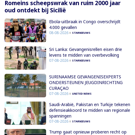
Romeins scheepswrak van ruim 2000 jaar
oud ontdekt bij Sicilië
Ebola-uitbraak in Congo overschrijdt
4.000 gevallen
08-08-2026
STARNIEUWS
Sri Lanka: Gevangenisrellen eisen drie
levens te midden van overbevolking
07-08-2026
STARNIEUWS
SURINAAMSE GEVANGENISEXPERTS
ONDERSTEUNEN JEUGDINRICHTING
CURAÇAO
07-08-2026
UNITED NEWS
Saudi-Arabië, Pakistan en Turkije tekenen
defensieakkoord te midden van regionale
spanningen
07-08-2026
STARNIEUWS
Trump gaat opnieuw proberen recht op