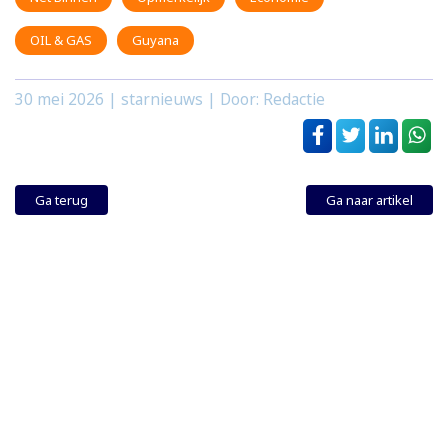
OIL & GAS
Guyana
30 mei 2026
| starnieuws | Door: Redactie
Ga terug
Ga naar artikel