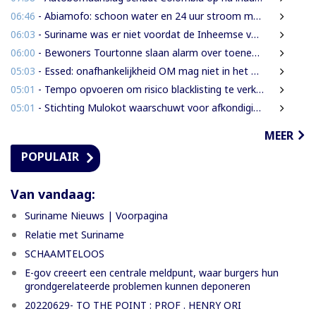
06:46
- Abiamofo: schoon water en 24 uur stroom moeten ook afgelegen dorpen bereiken
06:03
- Suriname was er niet voordat de Inheemse volken er waren
06:00
- Bewoners Tourtonne slaan alarm over toenemende prostitutie, drugshandel en overlast door vreemdelingen
05:03
- Essed: onafhankelijkheid OM mag niet in het gedrang komen
05:01
- Tempo opvoeren om risico blacklisting te verkleinen
05:01
- Stichting Mulokot waarschuwt voor afkondiging 5-kilometerstraalwet
MEER
POPULAIR
Van vandaag:
Suriname Nieuws | Voorpagina
Relatie met Suriname
SCHAAMTELOOS
E-gov creeert een centrale meldpunt, waar burgers hun
grondgerelateerde problemen kunnen deponeren
20220629- TO THE POINT : PROF . HENRY ORI