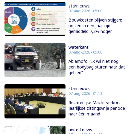
starnieuws
07-aug-2026 - 05:00
Bouwkosten blijven stijgen:
prijzen in een jaar tijd
gemiddeld 7,3% hoger
waterkant
07-aug-2026 - 05:00
Abiamofo: “Ik wil niet nog
een bodybag sturen naar dat
gebied”
starnieuws
07-aug-2026 - 01:12
Rechterlijke Macht verkort
jaarlijkse zittingsvrije periode
naar één maand
united news