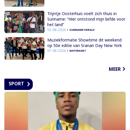
Trijntje Oosterhuis voelt zich thuis in
Suriname: “Hier ontstond mijn liefde voor
het land”
02-08-2026
SURINAME HERALD
Muziekformatie Showtime dit weekend
op 50e editie van Sranan Day New York
01-08-2026
WATERKANT
MEER
SPORT