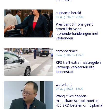
suriname herald
07-aug-2026 - 20:03
President Simons geeft
groen licht voor
loononderhandelingen met
vakbonden
chronostimes
07-aug-2026 - 19:48
KPS treft extra maatregelen
vanwege verkeersdrukte
binnenstad
waterkant
07-aug-2026 - 18:00
Wang: “Geslaagden
middelbare school moeten
450 SRD betalen om diploma