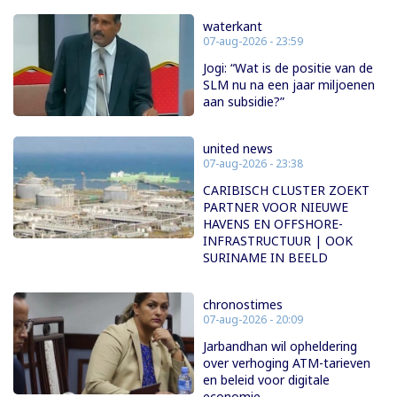
waterkant
07-aug-2026 - 23:59
Jogi: “Wat is de positie van de
SLM nu na een jaar miljoenen
aan subsidie?”
united news
07-aug-2026 - 23:38
CARIBISCH CLUSTER ZOEKT
PARTNER VOOR NIEUWE
HAVENS EN OFFSHORE-
INFRASTRUCTUUR | OOK
SURINAME IN BEELD
chronostimes
07-aug-2026 - 20:09
Jarbandhan wil opheldering
over verhoging ATM-tarieven
en beleid voor digitale
economie