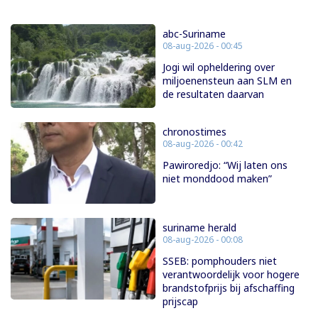
abc-Suriname
08-aug-2026 - 00:45
Jogi wil opheldering over
miljoenensteun aan SLM en
de resultaten daarvan
chronostimes
08-aug-2026 - 00:42
Pawiroredjo: “Wij laten ons
niet monddood maken”
suriname herald
08-aug-2026 - 00:08
SSEB: pomphouders niet
verantwoordelijk voor hogere
brandstofprijs bij afschaffing
prijscap