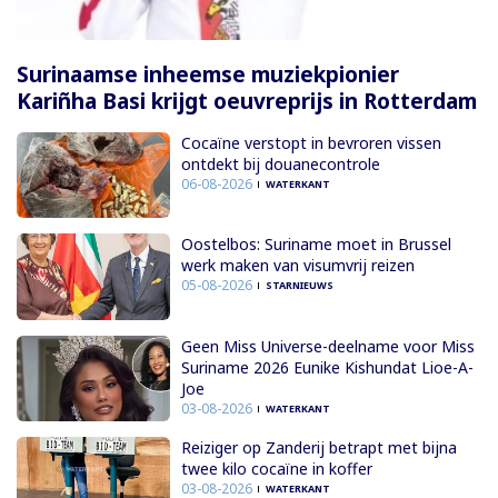
Surinaamse inheemse muziekpionier
Kariñha Basi krijgt oeuvreprijs in Rotterdam
Cocaïne verstopt in bevroren vissen
ontdekt bij douanecontrole
06-08-2026
WATERKANT
Oostelbos: Suriname moet in Brussel
werk maken van visumvrij reizen
05-08-2026
STARNIEUWS
Geen Miss Universe-deelname voor Miss
Suriname 2026 Eunike Kishundat Lioe-A-
Joe
03-08-2026
WATERKANT
Reiziger op Zanderij betrapt met bijna
twee kilo cocaïne in koffer
03-08-2026
WATERKANT