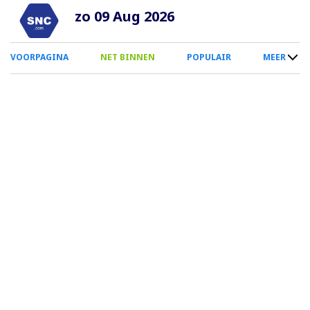
Overslaan
zo 09 Aug 2026
en
naar
0
VOORPAGINA
NET BINNEN
POPULAIR
MEER
de
Smartphone
inhoud
Menu
gaan