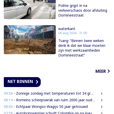
Politie grijpt in na
verkeerschaos door afsluiting
Domineestraat
waterkant
06-aug-2026 - 21:00
Tsang: “Binnen twee weken
denk ik dat we klaar moeten
zijn met werkzaamheden
Domineestraat”
MEER
NET BINNEN
09:56
- Zonnige zondag met temperaturen tot 34 graden
08:14
- Romeins scheepswrak van ruim 2000 jaar oud ontdekt bij Sicilië
08:00
- Echtpaar Wongso-Wagijo 50 jaar getrouwd
07:58
- Autobomaanslag schudt Colombia op na inauguratie van hardline president