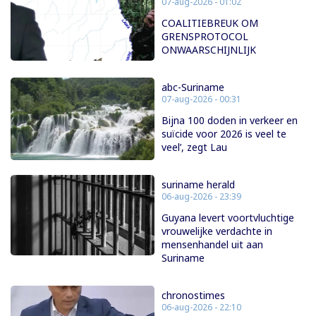
07-aug-2026 - 01:02
COALITIEBREUK OM
GRENSPROTOCOL
ONWAARSCHIJNLIJK
abc-Suriname
07-aug-2026 - 00:31
Bijna 100 doden in verkeer en
suïcide voor 2026 is veel te
veel’, zegt Lau
suriname herald
06-aug-2026 - 23:39
Guyana levert voortvluchtige
vrouwelijke verdachte in
mensenhandel uit aan
Suriname
chronostimes
06-aug-2026 - 22:10