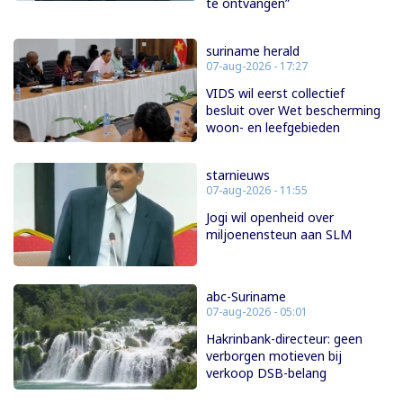
te ontvangen”
suriname herald
07-aug-2026 - 17:27
VIDS wil eerst collectief
besluit over Wet bescherming
woon- en leefgebieden
starnieuws
07-aug-2026 - 11:55
Jogi wil openheid over
miljoenensteun aan SLM
abc-Suriname
07-aug-2026 - 05:01
Hakrinbank-directeur: geen
verborgen motieven bij
verkoop DSB-belang