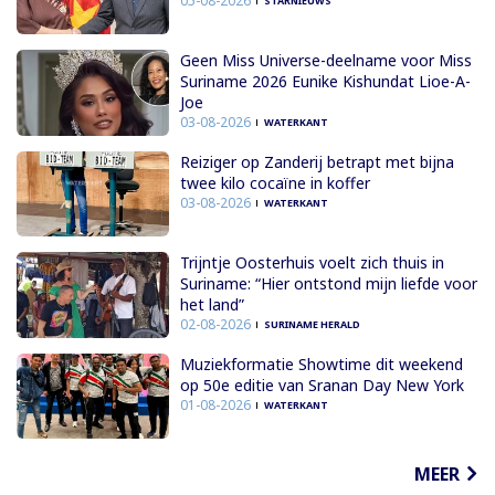
05-08-2026
STARNIEUWS
Geen Miss Universe-deelname voor Miss
Suriname 2026 Eunike Kishundat Lioe-A-
Joe
03-08-2026
WATERKANT
Reiziger op Zanderij betrapt met bijna
twee kilo cocaïne in koffer
03-08-2026
WATERKANT
Trijntje Oosterhuis voelt zich thuis in
Suriname: “Hier ontstond mijn liefde voor
het land”
02-08-2026
SURINAME HERALD
Muziekformatie Showtime dit weekend
op 50e editie van Sranan Day New York
01-08-2026
WATERKANT
MEER