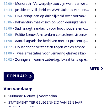
15:00
- Monorath: “Verwerpelijk zou zijn wanneer we de dingen zouden bedekken met de mantel der liefde”
14:44
- Justitie en Veiligheid en WWF Guianas verkennen verdere samenwerking
13:56
- DNA dringt aan op duidelijkheid over oorzaak massale vissterfte
13:06
- Palmentuin maakt zich op voor kleurrijke viering Dag der Inheemsen
13:00
- Sadi vraagt aandacht voor boothouders en overbelasting Wijdenboschbrug
12:00
- Politie Nieuw Amsterdam controleert vissersvaartuigen op de rivier
11:58
- Aantal agrarische bedrijven met 41 procent gegroeid
11:22
- Douanebond verzet zich tegen verlies ambtenarenstatus bij wijziging Wet Belastingdienst
11:00
- Twee arrestaties voor vernieling glasvezelkabels Telesur; maskers en kabelknipper gevonden
10:02
- Zonnige en warme zaterdag, lokaal kans op een bui
MEER
POPULAIR
Van vandaag:
Suriname Nieuws | Voorpagina
STATEMENT TER GELEGENHEID VAN ÉÉN JAAR
MINISTERSCHAP