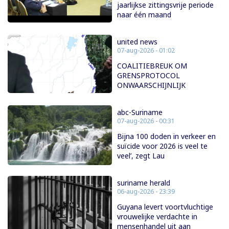
jaarlijkse zittingsvrije periode
naar één maand
united news
07-aug-2026 - 01:02
COALITIEBREUK OM
GRENSPROTOCOL
ONWAARSCHIJNLIJK
abc-Suriname
07-aug-2026 - 00:31
Bijna 100 doden in verkeer en
suïcide voor 2026 is veel te
veel’, zegt Lau
suriname herald
06-aug-2026 - 23:39
Guyana levert voortvluchtige
vrouwelijke verdachte in
mensenhandel uit aan