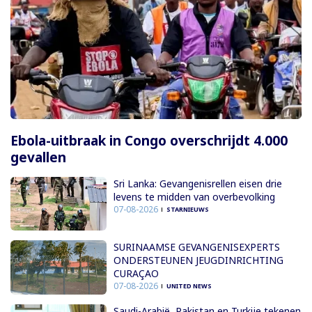
Ebola-uitbraak in Congo overschrijdt 4.000
gevallen
Sri Lanka: Gevangenisrellen eisen drie
levens te midden van overbevolking
07-08-2026
STARNIEUWS
SURINAAMSE GEVANGENISEXPERTS
ONDERSTEUNEN JEUGDINRICHTING
CURAÇAO
07-08-2026
UNITED NEWS
Saudi-Arabië, Pakistan en Turkije tekenen