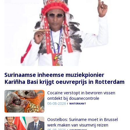
Surinaamse inheemse muziekpionier
Kariñha Basi krijgt oeuvreprijs in Rotterdam
Cocaïne verstopt in bevroren vissen
ontdekt bij douanecontrole
06-08-2026
WATERKANT
Oostelbos: Suriname moet in Brussel
werk maken van visumvrij reizen