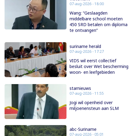
07-aug-2026 - 18:00
Wang: “Geslaagden
middelbare school moeten
450 SRD betalen om diploma
te ontvangen”
suriname herald
07-aug-2026 - 17:27
VIDS wil eerst collectief
besluit over Wet bescherming
woon- en leefgebieden
starnieuws
07-aug-2026 - 11:55
Jogi wil openheid over
miljoenensteun aan SLM
abc-Suriname
07-aug-2026 - 05:01