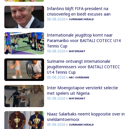
Infantino blijft FIFA-president na
crisisoverleg en biedt excuses aan
06-08-2026
SURINAME HERALD
Internationale jeugdtop komt naar
Paramaribo voor BAITALI COTECC U14
Tennis Cup
06-08-2026
WATERKANT
Suriname ontvangt internationale
jeugdtennissers voor BAITALI COTECC
U14 Tennis Cup
05-08-2026
ABC-SURINAME
Inter Moengotapoe versterkt selectie
met spelers uit Nigeria
05-08-2026
WATERKANT
Niaaz Salarbaks neemt koppositie over in
sneldamtoernooi
05-08-2026
SURINAME HERALD