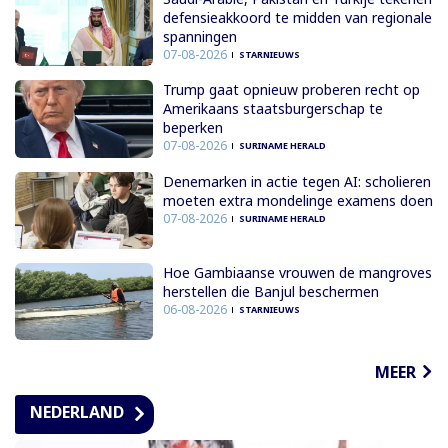
defensieakkoord te midden van regionale
spanningen
07-08-2026
STARNIEUWS
Trump gaat opnieuw proberen recht op
Amerikaans staatsburgerschap te
beperken
07-08-2026
SURINAME HERALD
Denemarken in actie tegen AI: scholieren
moeten extra mondelinge examens doen
07-08-2026
SURINAME HERALD
Hoe Gambiaanse vrouwen de mangroves
herstellen die Banjul beschermen
06-08-2026
STARNIEUWS
MEER
NEDERLAND