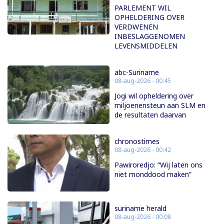
PARLEMENT WIL
OPHELDERING OVER
VERDWENEN
INBESLAGGENOMEN
LEVENSMIDDELEN
abc-Suriname
08-aug-2026 - 00:45
Jogi wil opheldering over
miljoenensteun aan SLM en
de resultaten daarvan
chronostimes
08-aug-2026 - 00:42
Pawiroredjo: “Wij laten ons
niet monddood maken”
suriname herald
08-aug-2026 - 00:08