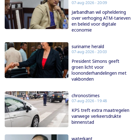
07-aug-2026 - 20:09
Jarbandhan wil opheldering
over verhoging ATM-tarieven
en beleid voor digitale
economie
suriname herald
07-aug-2026 - 20:03
President Simons geeft
groen licht voor
loononderhandelingen met
vakbonden
chronostimes
07-aug-2026 - 19:48
KPS treft extra maatregelen
vanwege verkeersdrukte
binnenstad
waterkant