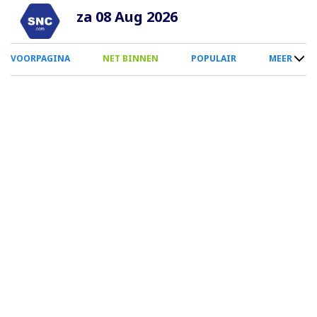
Overslaan
za 08 Aug 2026
en
naar
0
VOORPAGINA
NET BINNEN
POPULAIR
MEER
de
Smartphone
inhoud
Menu
gaan