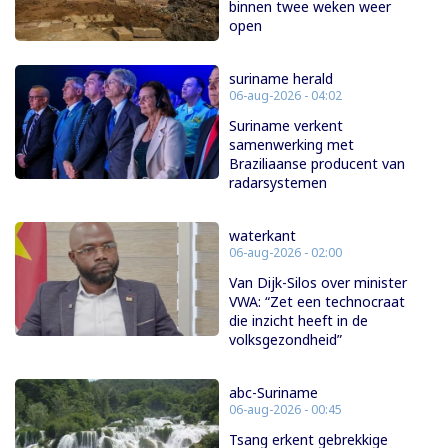
binnen twee weken weer
open
suriname herald
06-aug-2026 - 04:02
Suriname verkent
samenwerking met
Braziliaanse producent van
radarsystemen
waterkant
06-aug-2026 - 02:00
Van Dijk-Silos over minister
VWA: “Zet een technocraat
die inzicht heeft in de
volksgezondheid”
abc-Suriname
06-aug-2026 - 00:45
Tsang erkent gebrekkige