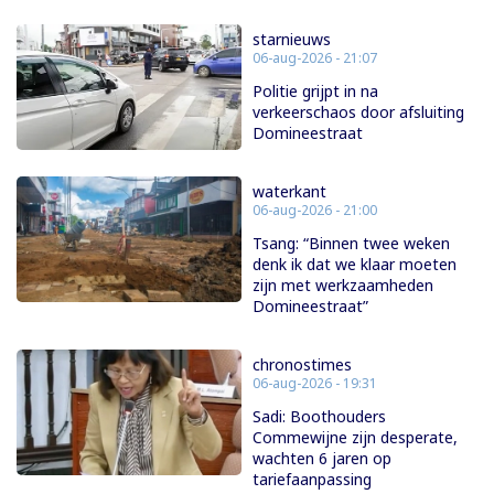
starnieuws
06-aug-2026 - 21:07
Politie grijpt in na
verkeerschaos door afsluiting
Domineestraat
waterkant
06-aug-2026 - 21:00
Tsang: “Binnen twee weken
denk ik dat we klaar moeten
zijn met werkzaamheden
Domineestraat”
chronostimes
06-aug-2026 - 19:31
Sadi: Boothouders
Commewijne zijn desperate,
wachten 6 jaren op
tariefaanpassing