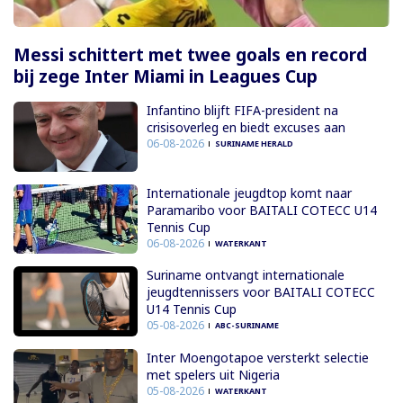
Messi schittert met twee goals en record
bij zege Inter Miami in Leagues Cup
Infantino blijft FIFA-president na
crisisoverleg en biedt excuses aan
06-08-2026
SURINAME HERALD
Internationale jeugdtop komt naar
Paramaribo voor BAITALI COTECC U14
Tennis Cup
06-08-2026
WATERKANT
Suriname ontvangt internationale
jeugdtennissers voor BAITALI COTECC
U14 Tennis Cup
05-08-2026
ABC-SURINAME
Inter Moengotapoe versterkt selectie
met spelers uit Nigeria
05-08-2026
WATERKANT