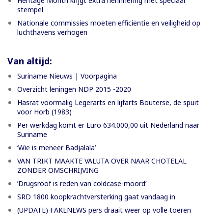
Heritage Month krijgt extra herinnering met speciaal
stempel
Nationale commissies moeten efficiëntie en veiligheid op
luchthavens verhogen
Van altijd:
Suriname Nieuws | Voorpagina
Overzicht leningen NDP 2015 -2020
Hasrat voormalig Legerarts en lijfarts Bouterse, de spuit
voor Horb (1983)
Per werkdag komt er Euro 634.000,00 uit Nederland naar
Suriname
‘Wie is meneer Badjalala’
VAN TRIKT MAAKTE VALUTA OVER NAAR CHOTELAL
ZONDER OMSCHRIJVING
’Drugsroof is reden van coldcase-moord’
SRD 1800 koopkrachtversterking gaat vandaag in
(UPDATE) FAKENEWS pers draait weer op volle toeren