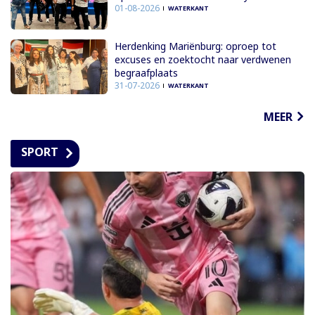
01-08-2026
WATERKANT
Herdenking Mariënburg: oproep tot
excuses en zoektocht naar verdwenen
begraafplaats
31-07-2026
WATERKANT
MEER
SPORT