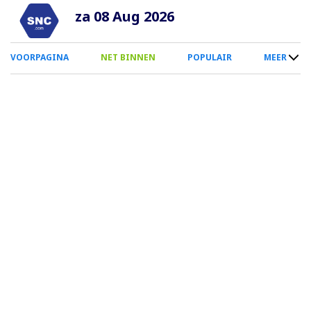
Overslaan
za 08 Aug 2026
en
naar
0
VOORPAGINA
NET BINNEN
POPULAIR
MEER
de
Smartphone
inhoud
Menu
gaan