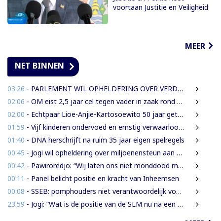
voortaan Justitie en Veiligheid
MEER
NET BINNEN
03:26
- PARLEMENT WIL OPHELDERING OVER VERDWENEN INBESLAGGENOMEN LEVENSMIDDELEN
02:06
- OM eist 2,5 jaar cel tegen vader in zaak rond mishandeling en verwaarlozing
02:00
- Echtpaar Lioe-Anjie-Kartosoewito 50 jaar getrouwd
01:59
- Vijf kinderen ondervoed en ernstig verwaarloosd: 2,5 jaar cel geëist tegen vader
01:40
- DNA herschrijft na ruim 35 jaar eigen spelregels
00:45
- Jogi wil opheldering over miljoenensteun aan SLM en de resultaten daarvan
00:42
- Pawiroredjo: “Wij laten ons niet monddood maken”
00:11
- Panel belicht positie en kracht van Inheemsen
00:08
- SSEB: pomphouders niet verantwoordelijk voor hogere brandstofprijs bij afschaffing prijscap
23:59
- Jogi: “Wat is de positie van de SLM nu na een jaar miljoenen aan subsidie?”