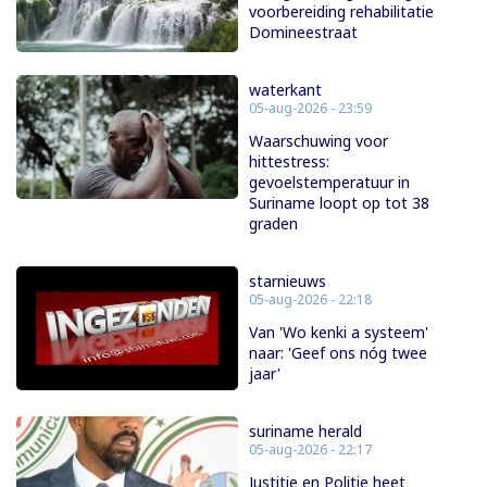
voorbereiding rehabilitatie
Domineestraat
waterkant
05-aug-2026 - 23:59
Waarschuwing voor
hittestress:
gevoelstemperatuur in
Suriname loopt op tot 38
graden
starnieuws
05-aug-2026 - 22:18
Van 'Wo kenki a systeem'
naar: 'Geef ons nóg twee
jaar'
suriname herald
05-aug-2026 - 22:17
Justitie en Politie heet