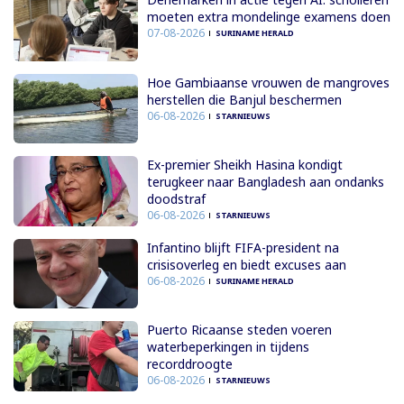
moeten extra mondelinge examens doen
07-08-2026
SURINAME HERALD
Hoe Gambiaanse vrouwen de mangroves
herstellen die Banjul beschermen
06-08-2026
STARNIEUWS
Ex-premier Sheikh Hasina kondigt
terugkeer naar Bangladesh aan ondanks
doodstraf
06-08-2026
STARNIEUWS
Infantino blijft FIFA-president na
crisisoverleg en biedt excuses aan
06-08-2026
SURINAME HERALD
Puerto Ricaanse steden voeren
waterbeperkingen in tijdens
recorddroogte
06-08-2026
STARNIEUWS