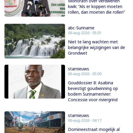
Monorath over verdwenen
kwik: “Als er koppen moeten
rollen, dan moeten die rollen”
abc-Suriname
06-aug-2026 - 05:01
Niet te lang wachten met
belangrijke wijzigingen van de
Grondwet
starnieuws
06-aug-2026 - 05:00
Gouddossier 8: Asabina
bevestigt goudwinning op
bodem Surinamerivier:
Concessie voor riviergrind
starnieuws
06-aug-2026 - 04:17
Domineestraat mogelijk al