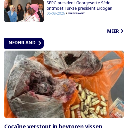
SFPC-president Georgesette Sédo
ontmoet Turkse president Erdoğan
06-08-2026
WATERKANT
MEER
NEDERLAND
Cocaïne verstopt in bevroren vissen