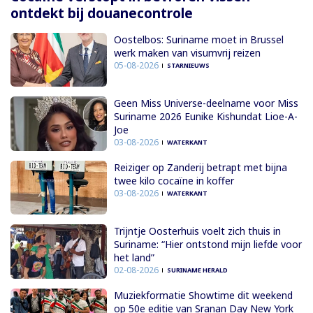
ontdekt bij douanecontrole
Oostelbos: Suriname moet in Brussel
werk maken van visumvrij reizen
05-08-2026
STARNIEUWS
Geen Miss Universe-deelname voor Miss
Suriname 2026 Eunike Kishundat Lioe-A-
Joe
03-08-2026
WATERKANT
Reiziger op Zanderij betrapt met bijna
twee kilo cocaïne in koffer
03-08-2026
WATERKANT
Trijntje Oosterhuis voelt zich thuis in
Suriname: “Hier ontstond mijn liefde voor
het land”
02-08-2026
SURINAME HERALD
Muziekformatie Showtime dit weekend
op 50e editie van Sranan Day New York