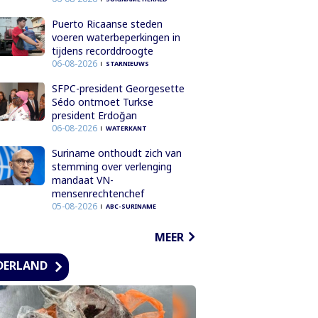
Puerto Ricaanse steden
voeren waterbeperkingen in
tijdens recorddroogte
06-08-2026
STARNIEUWS
SFPC-president Georgesette
Sédo ontmoet Turkse
president Erdoğan
06-08-2026
WATERKANT
Suriname onthoudt zich van
stemming over verlenging
mandaat VN-
mensenrechtenchef
05-08-2026
ABC-SURINAME
MEER
DERLAND