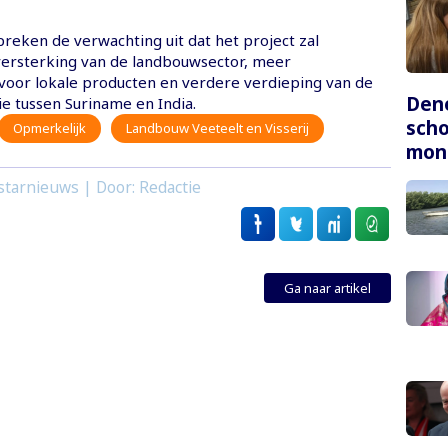
reken de verwachting uit dat het project zal
versterking van de landbouwsector, meer
voor lokale producten en verdere verdieping van de
Dene
tie tussen Suriname en India.
scho
Opmerkelijk
Landbouw Veeteelt en Visserij
mon
starnieuws | Door: Redactie
Ga naar artikel