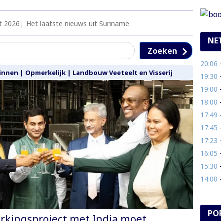
t 2026
Het laatste nieuws uit Suriname
NE
Zoeken
20:06
- 1
innen
|
Opmerkelijk
|
Landbouw Veeteelt en Visserij
19:30
-
19:00
- 
18:00
- 
17:49
- N
17:45
- 
17:23
- R
16:05
- 
15:30
- B
14:00
- 
PO
rkingsproject met India moet