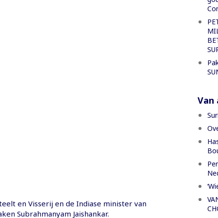
Con
PE
MI
BE
SU
Pak
SU
Van a
Sur
Ove
Has
Bou
Per
Ned
‘Wi
VA
elt en Visserij en de Indiase minister van
CH
aken Subrahmanyam Jaishankar.