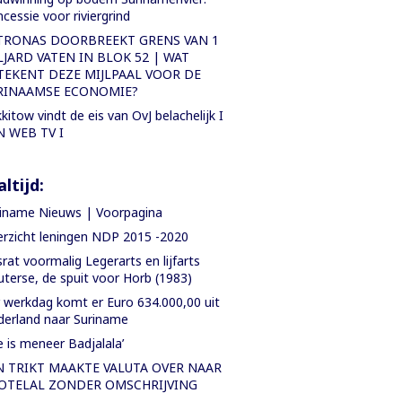
cessie voor riviergrind
TRONAS DOORBREEKT GRENS VAN 1
LJARD VATEN IN BLOK 52 | WAT
TEKENT DEZE MIJLPAAL VOOR DE
RINAAMSE ECONOMIE?
kitow vindt de eis van OvJ belachelijk I
N WEB TV I
ltijd:
iname Nieuws | Voorpagina
rzicht leningen NDP 2015 -2020
rat voormalig Legerarts en lijfarts
terse, de spuit voor Horb (1983)
 werkdag komt er Euro 634.000,00 uit
erland naar Suriname
e is meneer Badjalala’
N TRIKT MAAKTE VALUTA OVER NAAR
OTELAL ZONDER OMSCHRIJVING