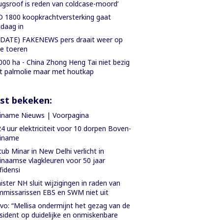
ugsroof is reden van coldcase-moord’
 1800 koopkrachtversterking gaat
daag in
DATE) FAKENEWS pers draait weer op
le toeren
000 ha - China Zhong Heng Tai niet bezig
 palmolie maar met houtkap
st bekeken:
iname Nieuws | Voorpagina
4 uur elektriciteit voor 10 dorpen Boven-
riname
ub Minar in New Delhi verlicht in
inaamse vlagkleuren voor 50 jaar
fidensi
ister NH sluit wijzigingen in raden van
missarissen EBS en SWM niet uit
vo: “Mellisa ondermijnt het gezag van de
sident op duidelijke en onmiskenbare