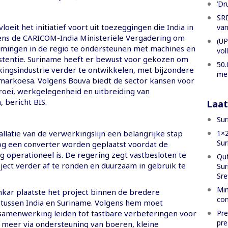
’Dr
SRD
loeit het initiatief voort uit toezeggingen die India in
van
ens de CARICOM-India Ministeriële Vergadering om
(UP
mingen in de regio te ondersteunen met machines en
vol
istentie. Suriname heeft er bewust voor gekozen om
50.
kingsindustrie verder te ontwikkelen, met bijzondere
met
markoesa. Volgens Bouva biedt de sector kansen voor
oei, werkgelegenheid en uitbreiding van
 bericht BIS.
Laat
Sur
1×2
llatie van de verwerkingslijn een belangrijke stap
Su
g een converter worden geplaatst voordat de
edig operationeel is. De regering zegt vastbesloten te
Qut
oject verder af te ronden en duurzaam in gebruik te
Sur
Sre
Min
ankar plaatste het project binnen de bredere
com
ussen India en Suriname. Volgens hem moet
Pre
 samenwerking leiden tot tastbare verbeteringen voor
pre
 meer via ondersteuning van boeren, kleine