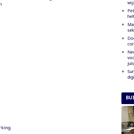
wij
n
Pet
hel
Man
sek
Doo
cor
Ned
voo
jui
Sur
dig
BU
king.