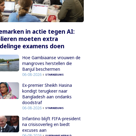
marken in actie tegen AI:
lieren moeten extra
delinge examens doen
Hoe Gambiaanse vrouwen de
mangroves herstellen die
Banjul beschermen
06-08-2026
STARNIEUWS
Ex-premier Sheikh Hasina
kondigt terugkeer naar
Bangladesh aan ondanks
doodstraf
06-08-2026
STARNIEUWS
Infantino blijft FIFA-president
na crisisoverleg en biedt
excuses aan
06-08-2026
SURINAME HERALD