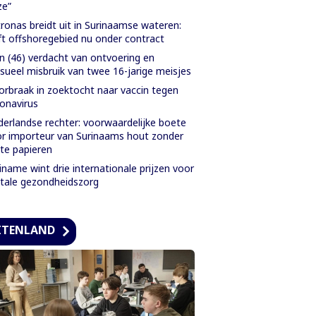
ze”
ronas breidt uit in Surinaamse wateren:
ft offshoregebied nu onder contract
 (46) verdacht van ontvoering en
sueel misbruik van twee 16-jarige meisjes
rbraak in zoektocht naar vaccin tegen
onavirus
erlandse rechter: voorwaardelijke boete
r importeur van Surinaams hout zonder
ste papieren
iname wint drie internationale prijzen voor
itale gezondheidszorg
ITENLAND