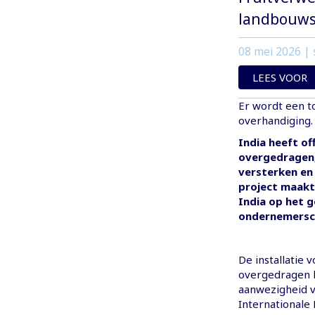
landbouws
08 mei 2026
| 
LEES VOOR
Er wordt een t
overhandiging.
India heeft of
overgedragen,
versterken en
project maakt
India op het 
ondernemersc
De installatie
overgedragen b
aanwezigheid v
Internationale