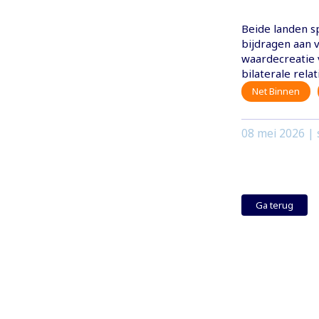
Beide landen sp
bijdragen aan 
waardecreatie 
bilaterale rela
Net Binnen
08 mei 2026
| 
Ga terug