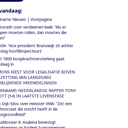
vandaag:
iname Nieuws | Voorpagina
orath over verdwenen kwik: “Als er
pen moeten rollen, dan moeten die
len”
tle: 'Vice-president Brunswijk zit achter
slag hoofdinspecteurs'
 1800 koopkrachtversterking gaat
daag in
MONS KIEST VOOR LEGALISATIE BOVEN
TZETTING VAN LANGDURIG
RBLIJVENDE VREEMDELINGEN
RINAAMS-NEDERLANDSE RAPPER TONY
OTT (54) IN LAATSTE LEVENSFASE
 Dijk-Silos over minister VWA: “Zet een
hnocraat die inzicht heeft in de
ksgezondheid”
ddossier 8: Asabina bevestigt
dwinning op bodem Surinamerivier: