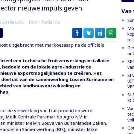
ector nieuwe impuls geven
Van 
Sur
starnieuws | Door: Redactie
Mon
kop
rol
oost uitgebracht met markoesasap na de officiële
Gen
ont
ficieel een technische fruitverwerkingsinstallatie
SRD
 bedoeld om de lokale agro-industrie te
van
 nieuwe exportmogelijkheden te creëren. Het
SI
 deel uit van de samenwerking tussen Suriname en
UI
gebied van landbouwontwikkeling en
VE
hap.
SU
SC
Van
 voor de verwerking van fruitproducten werd
tec
ij Melk Centrale Paramaribo Agro N.V. in
vol
an minister Melvin Bouva van Buitenlandse Zaken,
Gou
 Handel en Samenwerking (BIS), minister Mike
gou