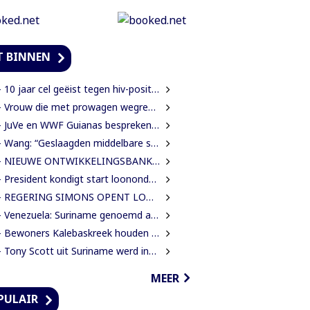
T BINNEN
0 jaar cel geëist tegen hiv-positieve man voor vrijheidsberoving, mishandeling en verkrachting van sekswerkster
 Vrouw die met prowagen wegreed blijft achter tralies
JuVe en WWF Guianas bespreken samenwerking rond natuurbescherming
Wang: “Geslaagden middelbare school moeten 450 SRD betalen om diploma te ontvangen”
IEUWE ONTWIKKELINGSBANK MOET GUYANESE BEDRIJVEN KLAARSTOMEN OM BUITENLANDSE BEDRIJVEN TE VERVANGEN
President kondigt start loononderhandelingen met vakbonden aan
EGERING SIMONS OPENT LOONONDERHANDELINGEN MET OVERHEIDSVAKBONDEN NA LICHTE FINANCIËLE ADEMRUIMTE
Venezuela: Suriname genoemd als route in internationale cocaïnesmokkel naar Europa
ewoners Kalebaskreek houden twee illegale vreemdelingen aan met vuurwapen en communicatieapparatuur
Tony Scott uit Suriname werd internationaal bekend door zijn hiphouse muziek
MEER
PULAIR