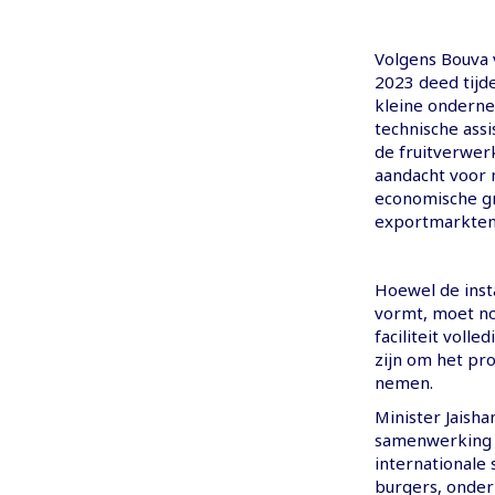
Volgens Bouva v
2023 deed tijd
kleine onderne
technische ass
de fruitverwer
aandacht voor 
economische gr
exportmarkten,
Hoewel de insta
vormt, moet no
faciliteit voll
zijn om het pr
nemen.
Minister Jaish
samenwerking t
internationale
burgers, onder