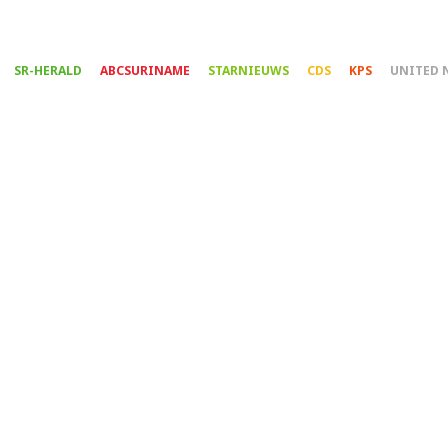
Overslaan
en
naar
SR-HERALD
ABCSURINAME
STARNIEUWS
CDS
KPS
UNITED 
de
inhoud
gaan