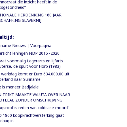
hnocraat die inzicht heeft in de
ksgezondheid”
TIONALE HERDENKING 160 JAAR
SCHAFFING SLAVERNIJ
ltijd:
iname Nieuws | Voorpagina
rzicht leningen NDP 2015 -2020
rat voormalig Legerarts en lijfarts
terse, de spuit voor Horb (1983)
 werkdag komt er Euro 634.000,00 uit
erland naar Suriname
e is meneer Badjalala’
N TRIKT MAAKTE VALUTA OVER NAAR
OTELAL ZONDER OMSCHRIJVING
ugsroof is reden van coldcase-moord’
 1800 koopkrachtversterking gaat
daag in