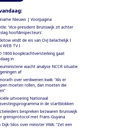
vandaag:
iname Nieuws | Voorpagina
tle: 'Vice-president Brunswijk zit achter
slag hoofdinspecteurs'
kitow vindt de eis van OvJ belachelijk I
N WEB TV I
 1800 koopkrachtversterking gaat
daag in
ieuministerie wacht analyse NCCR situatie
geningen af
orath over verdwenen kwik: “Als er
pen moeten rollen, dan moeten die
len”
iciële uitvoering Nationaal
svestingsprogramma in de startblokken
ctieleiders bespreken bezwaren Brunswijk
r grensprotocol met Frans-Guyana
 Dijk-Silos over minister VWA: “Zet een