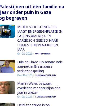
Palestijnen uit één familie na
 jaar onder puin in Gaza
og begraven
MIDDEN-OOSTENCRISIS
JAAGT ENERGIE-INFLATIE IN
LATIJNS-AMERIKA EN
CARIBISCH GEBIED NAAR
HOOGSTE NIVEAU IN EEN
JAAR
04-08-2026
UNITED NEWS
Lula en Flávio Bolsonaro nek-
aan-nek in Braziliaanse
verkiezingspeiling
04-08-2026
SURINAME HERALD
Man in Wales bewaart
overleden moeder bijna drie
jaar in vriezer
04-08-2026
SURINAME HERALD
Delhi zet stevig in op