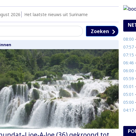
ugust 2026
Het laatste nieuws uit Suriname
NE
Zoeken
08:00
- S
innen
07:57
- 
07:15
-
06:46
- 
06:00
- 
05:59
-
05:01
- 
05:01
- 
05:00
- G
04:17
-
PO
hundat–Lioe-A-Joe (36) gekroond tot