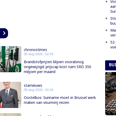
Voo
aan
Su
Sti
buu
Man
n
ver
52-
voe
chronostimes
05-aug-2026 - 02:39
Brandstofprijzen blijven vooralsnog
BU
ongewijzigd; prijscap kost ruim SRD 350
miljoen per maand
starnieuws
05-aug-2026 - 02:26
Oostelbos: Suriname moet in Brussel werk
maken van visumvrij reizen