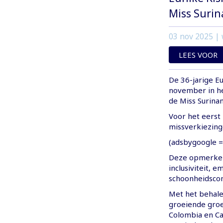
Miss Suri
03 nov 2025
| 
LEES VOOR
De 36-jarige E
november in he
de Miss Surina
Voor het eerst
missverkiezing
(adsbygoogle = 
Deze opmerkeli
inclusiviteit,
schoonheidscom
Met het behalen
groeiende groe
Colombia en C