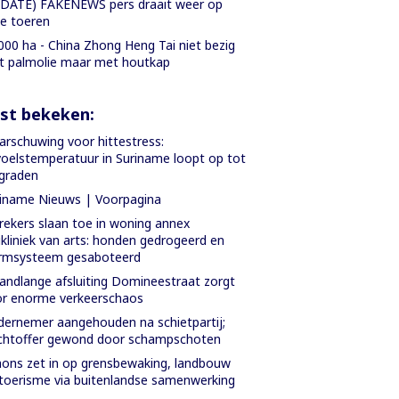
DATE) FAKENEWS pers draait weer op
le toeren
000 ha - China Zhong Heng Tai niet bezig
 palmolie maar met houtkap
st bekeken:
rschuwing voor hittestress:
oelstemperatuur in Suriname loopt op tot
graden
iname Nieuws | Voorpagina
rekers slaan toe in woning annex
ikliniek van arts: honden gedrogeerd en
armsysteem gesaboteerd
ndlange afsluiting Domineestraat zorgt
r enorme verkeerschaos
ernemer aangehouden na schietpartij;
chtoffer gewond door schampschoten
ons zet in op grensbewaking, landbouw
toerisme via buitenlandse samenwerking