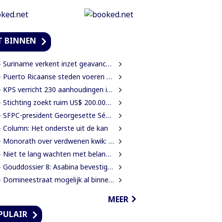
T BINNEN
uriname verkent inzet geavanceerde radartechnologie uit Brazilië tegen grenscriminaliteit
Puerto Ricaanse steden voeren waterbeperkingen in tijdens recorddroogte
 KPS verricht 230 aanhoudingen in ruim een maand
Stichting zoekt ruim US$ 200.000 voor restauratie woning Nola Hatterman
SFPC-president Georgesette Sédo ontmoet Turkse president Erdoğan
 Column: Het onderste uit de kan
Monorath over verdwenen kwik: “Als er koppen moeten rollen, dan moeten die rollen”
Niet te lang wachten met belangrijke wijzigingen van de Grondwet
ouddossier 8: Asabina bevestigt goudwinning op bodem Surinamerivier: Concessie voor riviergrind
 Domineestraat mogelijk al binnen twee weken weer open
MEER
PULAIR