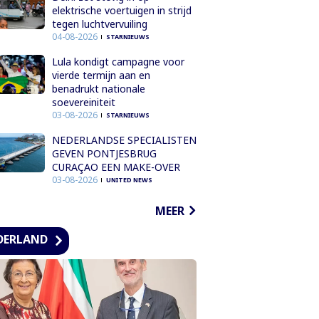
elektrische voertuigen in strijd
tegen luchtvervuiling
04-08-2026
STARNIEUWS
Lula kondigt campagne voor
vierde termijn aan en
benadrukt nationale
soevereiniteit
03-08-2026
STARNIEUWS
NEDERLANDSE SPECIALISTEN
GEVEN PONTJESBRUG
CURAÇAO EEN MAKE-OVER
03-08-2026
UNITED NEWS
MEER
DERLAND