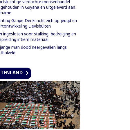
rtvluchtige verdachte mensenhandel
gehouden in Guyana en uitgeleverd aan
riname
chting Gaape Denki richt zich op jeugd en
rtontwikkeling Devisbuiten
 ingesloten voor stalking, bedreiging en
spreiding intiem materiaal
jarige man dood neergevallen langs
tbalveld
ITENLAND