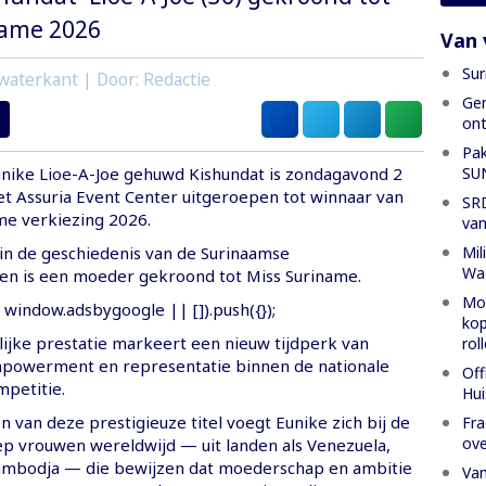
name 2026
Van 
Sur
waterkant | Door: Redactie
Gen
ont
Pak
SU
unike Lioe-A-Joe gehuwd Kishundat is zondagavond 2
t Assuria Event Center uitgeroepen tot winnaar van
SRD
me verkiezing 2026.
van
Mil
 in de geschiedenis van de Surinaamse
Wa
en is een moeder gekroond tot Miss Suriname.
Mon
window.adsbygoogle || []).push({});
kop
jke prestatie markeert een nieuw tijdperk van
rol
 empowerment en representatie binnen de nationale
Off
petitie.
Hui
 van deze prestigieuze titel voegt Eunike zich bij de
Fra
ove
p vrouwen wereldwijd — uit landen als Venezuela,
ambodja — die bewijzen dat moederschap en ambitie
Van