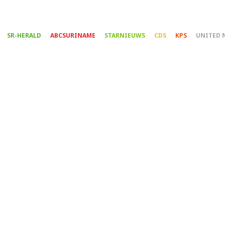
Overslaan
en
naar
SR-HERALD
ABCSURINAME
STARNIEUWS
CDS
KPS
UNITED 
de
inhoud
gaan