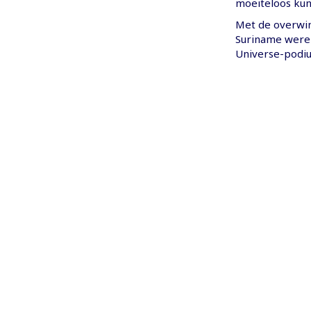
moeiteloos kun
Met de overwin
Suriname werel
Universe-podi