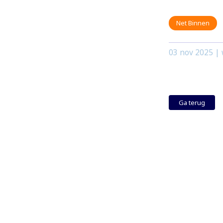
Net Binnen
03 nov 2025
| 
Ga terug