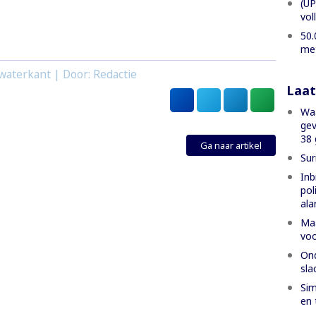
(UP
vol
50.
met
waterkant | Door: Redactie
Laat
Waa
gev
38 
Ga naar artikel
Sur
Inb
pol
al
Maa
voo
Ond
sla
Sim
en 