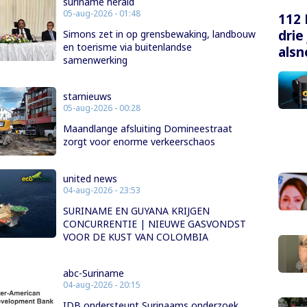
suriname herald
05-aug-2026 - 01:48
112 
drie
Simons zet in op grensbewaking, landbouw
en toerisme via buitenlandse
alsn
samenwerking
starnieuws
05-aug-2026 - 00:28
Maandlange afsluiting Domineestraat
zorgt voor enorme verkeerschaos
united news
04-aug-2026 - 23:53
SURINAME EN GUYANA KRIJGEN
CONCURRENTIE | NIEUWE GASVONDST
VOOR DE KUST VAN COLOMBIA
abc-Suriname
04-aug-2026 - 20:15
IDB ondersteunt Surinaams onderzoek