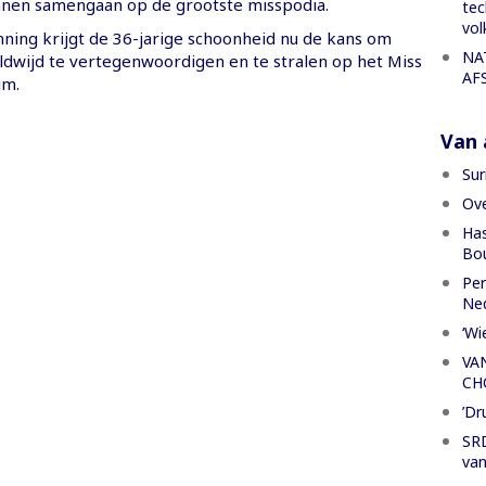
nen samengaan op de grootste misspodia.
tec
vol
ning krijgt de 36-jarige schoonheid nu de kans om
NA
dwijd te vertegenwoordigen en te stralen op het Miss
AF
um.
Van a
Sur
Ove
Has
Bou
Per
Ned
‘Wi
VA
CH
’Dr
SRD
van