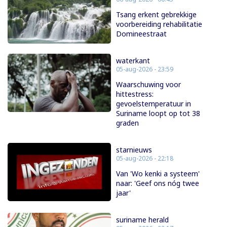
Tsang erkent gebrekkige
voorbereiding rehabilitatie
Domineestraat
waterkant
05-aug-2026 - 23:59
Waarschuwing voor
hittestress:
gevoelstemperatuur in
Suriname loopt op tot 38
graden
starnieuws
05-aug-2026 - 22:18
Van 'Wo kenki a systeem'
naar: 'Geef ons nóg twee
jaar'
suriname herald