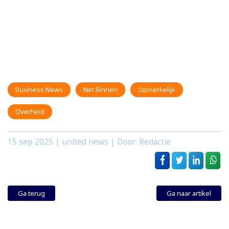
Business News
Net Binnen
Opmerkelijk
Overheid
15 sep 2025
| united news | Door: Redactie
Ga terug
Ga naar artikel