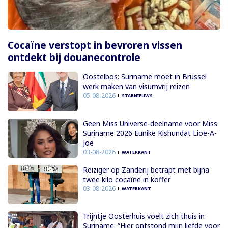
Cocaïne verstopt in bevroren vissen
ontdekt bij douanecontrole
Oostelbos: Suriname moet in Brussel
werk maken van visumvrij reizen
05-08-2026
STARNIEUWS
Geen Miss Universe-deelname voor Miss
Suriname 2026 Eunike Kishundat Lioe-A-
Joe
03-08-2026
WATERKANT
Reiziger op Zanderij betrapt met bijna
twee kilo cocaïne in koffer
03-08-2026
WATERKANT
Trijntje Oosterhuis voelt zich thuis in
Suriname: “Hier ontstond mijn liefde voor