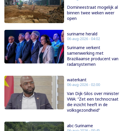
Domineestraat mogelijk al
binnen twee weken weer
open
suriname herald
06-aug-2026 - 04:02
Suriname verkent
samenwerking met
Braziliaanse producent van
radarsystemen
waterkant
06-aug-2026 - 02:00
Van Dijk-Silos over minister
VWA: “Zet een technocraat
die inzicht heeft in de
volksgezondheid”
abc-Suriname
06-aug-2026 - 00:45