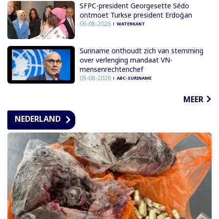
SFPC-president Georgesette Sédo
ontmoet Turkse president Erdoğan
06-08-2026
WATERKANT
Suriname onthoudt zich van stemming
over verlenging mandaat VN-
mensenrechtenchef
05-08-2026
ABC-SURINAME
MEER
NEDERLAND