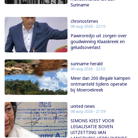
Suriname
chronostimes
06-aug-2026 - 22:10
Pawiroredjo uit zorgen over
goudwinning Klaaskreek en
geluidsoverlast
suriname herald
06-aug-2026 - 22:02
Meer dan 200 illegale kampen
ontmanteld tijdens operatie
bij Moeroekreek
united news
06-aug-2026 - 21:59
SIMONS KIEST VOOR
LEGALISATIE BOVEN
UITZETTING VAN