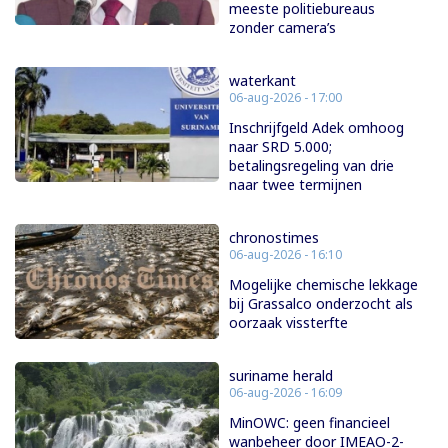
meeste politiebureaus
zonder camera’s
waterkant
06-aug-2026 - 17:00
Inschrijfgeld Adek omhoog
naar SRD 5.000;
betalingsregeling van drie
naar twee termijnen
chronostimes
06-aug-2026 - 16:10
Mogelijke chemische lekkage
bij Grassalco onderzocht als
oorzaak vissterfte
suriname herald
06-aug-2026 - 16:09
MinOWC: geen financieel
wanbeheer door IMEAO-2-