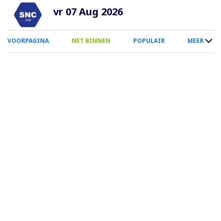
Overslaan
vr 07 Aug 2026
en
naar
0
VOORPAGINA
NET BINNEN
POPULAIR
MEER
de
Smartphone
inhoud
Menu
gaan