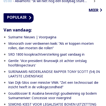
05:00
- Abiamofo: “Ik wil niet nog een bodybag sturen naar dat gebied”
MEER
POPULAIR
Van vandaag:
Suriname Nieuws | Voorpagina
Monorath over verdwenen kwik: “Als er koppen moeten
rollen, dan moeten die rollen”
SRD 1800 koopkrachtversterking gaat vandaag in
Gentle: 'Vice-president Brunswijk zit achter ontslag
hoofdinspecteurs'
SURINAAMS-NEDERLANDSE RAPPER TONY SCOTT (54) IN
LAATSTE LEVENSFASE
Van Dijk-Silos over minister VWA: “Zet een technocraat die
inzicht heeft in de volksgezondheid”
Gouddossier 8: Asabina bevestigt goudwinning op bodem
Surinamerivier: Concessie voor riviergrind
SIMONS KIEST VOOR LEGALISATIE BOVEN UITZETTING