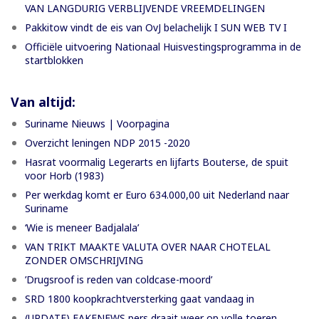
VAN LANGDURIG VERBLIJVENDE VREEMDELINGEN
Pakkitow vindt de eis van OvJ belachelijk I SUN WEB TV I
Officiële uitvoering Nationaal Huisvestingsprogramma in de
startblokken
Van altijd:
Suriname Nieuws | Voorpagina
Overzicht leningen NDP 2015 -2020
Hasrat voormalig Legerarts en lijfarts Bouterse, de spuit
voor Horb (1983)
Per werkdag komt er Euro 634.000,00 uit Nederland naar
Suriname
‘Wie is meneer Badjalala’
VAN TRIKT MAAKTE VALUTA OVER NAAR CHOTELAL
ZONDER OMSCHRIJVING
’Drugsroof is reden van coldcase-moord’
SRD 1800 koopkrachtversterking gaat vandaag in
(UPDATE) FAKENEWS pers draait weer op volle toeren