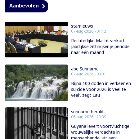
Aanbevolen
starnieuws
07-aug-2026 - 01:12
Rechterlijke Macht verkort
jaarlijkse zittingsvrije periode
naar één maand
abc-Suriname
07-aug-2026 - 00:31
Bijna 100 doden in verkeer en
suïcide voor 2026 is veel te
veel’, zegt Lau
suriname herald
06-aug-2026 - 23:39
Guyana levert voortvluchtige
vrouwelijke verdachte in
mensenhandel uit aan