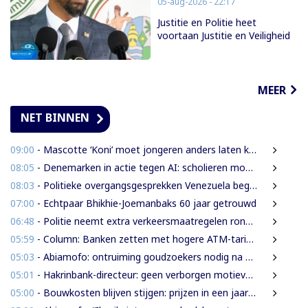
05-aug-2026 - 22:17
Justitie en Politie heet
voortaan Justitie en Veiligheid
MEER
NET BINNEN
09:00
- Mascotte ‘Koni’ moet jongeren anders laten kijken naar Surinaamse houtsector
08:05
- Denemarken in actie tegen AI: scholieren moeten extra mondelinge examens doen
08:03
- Politieke overgangsgesprekken Venezuela beginnen zonder Machado
07:00
- Echtpaar Bhikhie-Joemanbaks 60 jaar getrouwd
06:48
- Politie neemt extra verkeersmaatregelen rond afgesloten Domineestraat
05:59
- Column: Banken zetten met hogere ATM-tarieven digitale economie op achterstand
05:03
- Abiamofo: ontruiming goudzoekers nodig na dodelijke risico’s in Moeroekreek en 21 Bergi
05:01
- Hakrinbank-directeur: geen verborgen motieven bij verkoop DSB-belang
05:00
- Bouwkosten blijven stijgen: prijzen in een jaar tijd gemiddeld 7,3% hoger