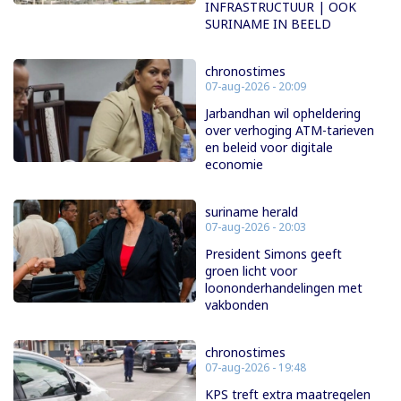
INFRASTRUCTUUR | OOK
SURINAME IN BEELD
chronostimes
07-aug-2026 - 20:09
Jarbandhan wil opheldering
over verhoging ATM-tarieven
en beleid voor digitale
economie
suriname herald
07-aug-2026 - 20:03
President Simons geeft
groen licht voor
loononderhandelingen met
vakbonden
chronostimes
07-aug-2026 - 19:48
KPS treft extra maatregelen