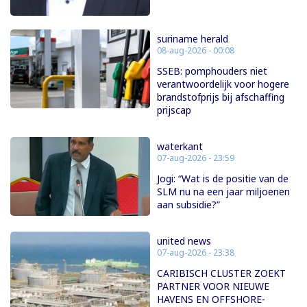
suriname herald
08-aug-2026 - 00:08
SSEB: pomphouders niet
verantwoordelijk voor hogere
brandstofprijs bij afschaffing
prijscap
waterkant
07-aug-2026 - 23:59
Jogi: “Wat is de positie van de
SLM nu na een jaar miljoenen
aan subsidie?”
united news
07-aug-2026 - 23:38
CARIBISCH CLUSTER ZOEKT
PARTNER VOOR NIEUWE
HAVENS EN OFFSHORE-