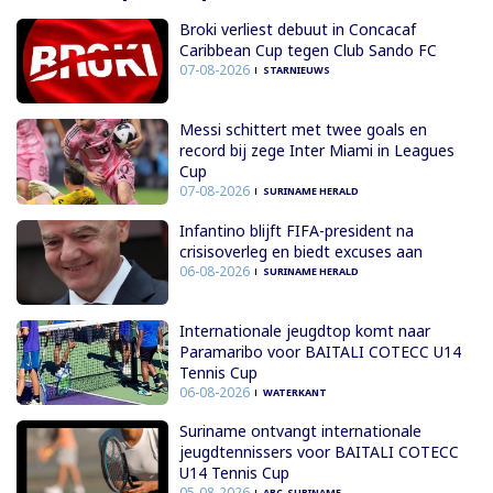
Broki verliest debuut in Concacaf
Caribbean Cup tegen Club Sando FC
07-08-2026
STARNIEUWS
Messi schittert met twee goals en
record bij zege Inter Miami in Leagues
Cup
07-08-2026
SURINAME HERALD
Infantino blijft FIFA-president na
crisisoverleg en biedt excuses aan
06-08-2026
SURINAME HERALD
Internationale jeugdtop komt naar
Paramaribo voor BAITALI COTECC U14
Tennis Cup
06-08-2026
WATERKANT
Suriname ontvangt internationale
jeugdtennissers voor BAITALI COTECC
U14 Tennis Cup
05-08-2026
ABC-SURINAME