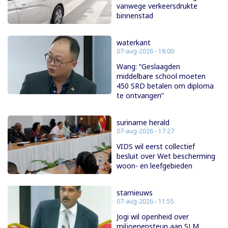
vanwege verkeersdrukte
binnenstad
waterkant
07-aug-2026 - 18:00
Wang: “Geslaagden
middelbare school moeten
450 SRD betalen om diploma
te ontvangen”
suriname herald
07-aug-2026 - 17:27
VIDS wil eerst collectief
besluit over Wet bescherming
woon- en leefgebieden
starnieuws
07-aug-2026 - 11:55
Jogi wil openheid over
miljoenensteun aan SLM