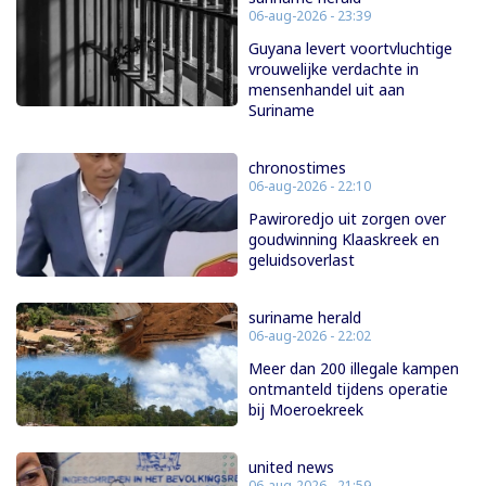
06-aug-2026 - 23:39
Guyana levert voortvluchtige
vrouwelijke verdachte in
mensenhandel uit aan
Suriname
chronostimes
06-aug-2026 - 22:10
Pawiroredjo uit zorgen over
goudwinning Klaaskreek en
geluidsoverlast
suriname herald
06-aug-2026 - 22:02
Meer dan 200 illegale kampen
ontmanteld tijdens operatie
bij Moeroekreek
united news
06-aug-2026 - 21:59