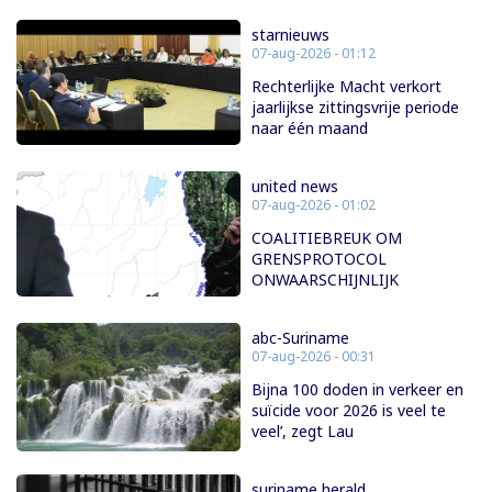
starnieuws
07-aug-2026 - 01:12
Rechterlijke Macht verkort
jaarlijkse zittingsvrije periode
naar één maand
united news
07-aug-2026 - 01:02
COALITIEBREUK OM
GRENSPROTOCOL
ONWAARSCHIJNLIJK
abc-Suriname
07-aug-2026 - 00:31
Bijna 100 doden in verkeer en
suïcide voor 2026 is veel te
veel’, zegt Lau
suriname herald