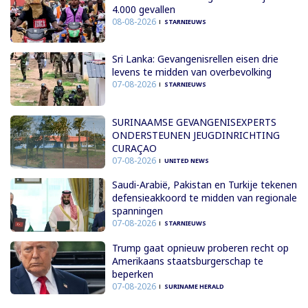
4.000 gevallen
08-08-2026
STARNIEUWS
Sri Lanka: Gevangenisrellen eisen drie
levens te midden van overbevolking
07-08-2026
STARNIEUWS
SURINAAMSE GEVANGENISEXPERTS
ONDERSTEUNEN JEUGDINRICHTING
CURAÇAO
07-08-2026
UNITED NEWS
Saudi-Arabië, Pakistan en Turkije tekenen
defensieakkoord te midden van regionale
spanningen
07-08-2026
STARNIEUWS
Trump gaat opnieuw proberen recht op
Amerikaans staatsburgerschap te
beperken
07-08-2026
SURINAME HERALD