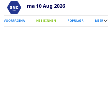
Overslaan
ma 10 Aug 2026
en
naar
0
VOORPAGINA
NET BINNEN
POPULAIR
MEER
de
Smartphone
inhoud
Menu
gaan