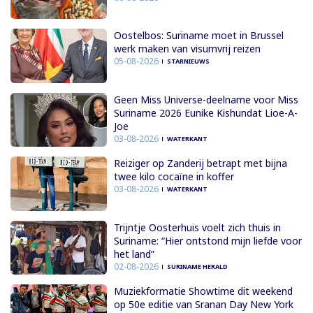
Oostelbos: Suriname moet in Brussel
werk maken van visumvrij reizen
05-08-2026
STARNIEUWS
Geen Miss Universe-deelname voor Miss
Suriname 2026 Eunike Kishundat Lioe-A-
Joe
03-08-2026
WATERKANT
Reiziger op Zanderij betrapt met bijna
twee kilo cocaïne in koffer
03-08-2026
WATERKANT
Trijntje Oosterhuis voelt zich thuis in
Suriname: “Hier ontstond mijn liefde voor
het land”
02-08-2026
SURINAME HERALD
Muziekformatie Showtime dit weekend
op 50e editie van Sranan Day New York