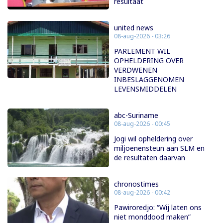
resultaat
united news
08-aug-2026 - 03:26
PARLEMENT WIL
OPHELDERING OVER
VERDWENEN
INBESLAGGENOMEN
LEVENSMIDDELEN
abc-Suriname
08-aug-2026 - 00:45
Jogi wil opheldering over
miljoenensteun aan SLM en
de resultaten daarvan
chronostimes
08-aug-2026 - 00:42
Pawiroredjo: “Wij laten ons
niet monddood maken”