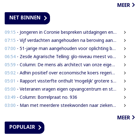
MEER
NET BINNEN
09:15
- Jongeren in Coronie bespreken uitdagingen en toekomst tijdens districtsjeugdcongres
07:15
- Vijf verdachten aangehouden na beroving aan Rijsdijkweg
07:00
- 51-jarige man aangehouden voor oplichting bejaarde vrouw in centrum Paramaribo
06:54
- Zesde Agrarische Telling: glo-niveau meest voorkomend onder landbouwers
05:59
- Column: De mens als architect van onze eigen rampen
05:02
- Adhin positief over economische koers regering, maar wil snellere uitvoering
05:01
- Rapport vissterfte onthult ‘mogelijk’ grotere schade voor mens, dier en milieu
05:00
- Veteranen vragen eigen opvangcentrum en structurele steun: ‘Vandaag militair, morgen veteraan’
03:49
- Column: Borrelpraat no. 936
03:00
- Man met meerdere steekwonden naar ziekenhuis na ruzie bij discotheek
MEER
POPULAIR