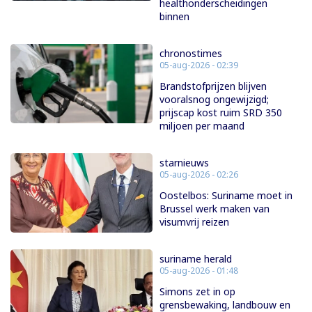
healthonderscheidingen
binnen
chronostimes
05-aug-2026 - 02:39
Brandstofprijzen blijven
vooralsnog ongewijzigd;
prijscap kost ruim SRD 350
miljoen per maand
starnieuws
05-aug-2026 - 02:26
Oostelbos: Suriname moet in
Brussel werk maken van
visumvrij reizen
suriname herald
05-aug-2026 - 01:48
Simons zet in op
grensbewaking, landbouw en