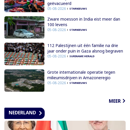
geëvacueerd
05-08-2026
STARNIEUWS
Zware moesson in India eist meer dan
100 levens
05-08-2026
STARNIEUWS
112 Palestijnen uit één familie na drie
jaar onder puin in Gaza alsnog begraven
05-08-2026
SURINAME HERALD
Grote internationale operatie tegen
milieumisdrijven in Amazoneregio
05-08-2026
STARNIEUWS
MEER
NEDERLAND