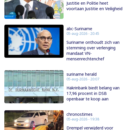
Justitie en Politie heet
voortaan Justitie en Veiligheid
abc-Suriname
05-aug-2026 - 20:45
Suriname onthoudt zich van
stemming over verlenging
mandaat VN-
mensenrechtenchef
suriname herald
05-aug-2026 - 20:07
Hakrinbank biedt belang van
17,96 procent in DSB
openbaar te koop aan
chronostimes
05-aug-2026 - 19:38
Drempel verwijderd voor