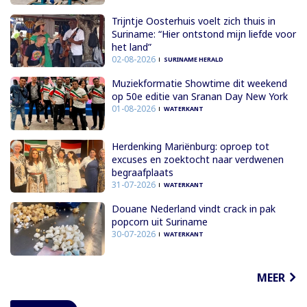
Trijntje Oosterhuis voelt zich thuis in
Suriname: “Hier ontstond mijn liefde voor
het land”
02-08-2026
SURINAME HERALD
Muziekformatie Showtime dit weekend
op 50e editie van Sranan Day New York
01-08-2026
WATERKANT
Herdenking Mariënburg: oproep tot
excuses en zoektocht naar verdwenen
begraafplaats
31-07-2026
WATERKANT
Douane Nederland vindt crack in pak
popcorn uit Suriname
30-07-2026
WATERKANT
MEER