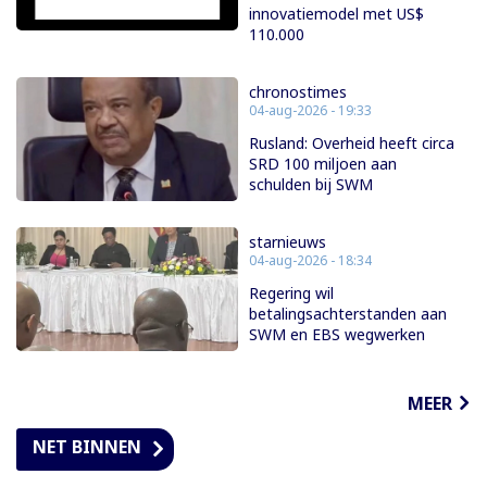
innovatiemodel met US$
110.000
chronostimes
04-aug-2026 - 19:33
Rusland: Overheid heeft circa
SRD 100 miljoen aan
schulden bij SWM
starnieuws
04-aug-2026 - 18:34
Regering wil
betalingsachterstanden aan
SWM en EBS wegwerken
MEER
NET BINNEN