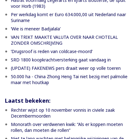
Hasrat voormalig Legerarts en lijfarts Bouterse, de spuit
voor Horb (1983)
Per werkdag komt er Euro 634.000,00 uit Nederland naar
Suriname
‘Wie is meneer Badjalala’
VAN TRIKT MAAKTE VALUTA OVER NAAR CHOTELAL
ZONDER OMSCHRIJVING
’Drugsroof is reden van coldcase-moord’
SRD 1800 koopkrachtversterking gaat vandaag in
(UPDATE) FAKENEWS pers draait weer op volle toeren
50.000 ha - China Zhong Heng Tai niet bezig met palmolie
maar met houtkap
Laatst bekeken:
Rechter wijst op 10 november vonnis in civiele zaak
Decembermoorden
Monorath over verdwenen kwik: “Als er koppen moeten
rollen, dan moeten die rollen”
Niet te lang wachten met belangrijke wijzigingen van de