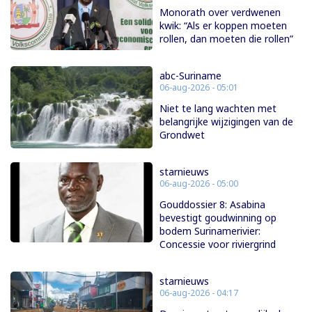
Monorath over verdwenen
kwik: “Als er koppen moeten
rollen, dan moeten die rollen”
abc-Suriname
06-aug-2026 - 05:01
Niet te lang wachten met
belangrijke wijzigingen van de
Grondwet
starnieuws
06-aug-2026 - 05:00
Gouddossier 8: Asabina
bevestigt goudwinning op
bodem Surinamerivier:
Concessie voor riviergrind
starnieuws
06-aug-2026 - 04:17