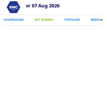
Overslaan
vr 07 Aug 2026
en
naar
0
VOORPAGINA
NET BINNEN
POPULAIR
MEER
de
Smartphone
inhoud
Menu
gaan