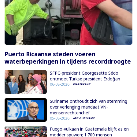
Puerto Ricaanse steden voeren
waterbeperkingen in tijdens recorddroogte
SFPC-president Georgesette Sédo
ontmoet Turkse president Erdoğan
06-08-2026
WATERKANT
Suriname onthoudt zich van stemming
over verlenging mandaat VN-
mensenrechtenchef
05-08-2026
ABC-SURINAME
Fuego-vulkaan in Guatemala blijft as en
modder spuwen; 1.700 mensen