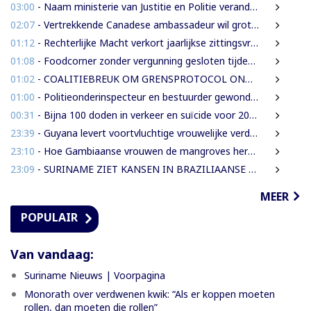
03:00
- Naam ministerie van Justitie en Politie verandert naar Justitie en Veiligheid
02:07
- Vertrekkende Canadese ambassadeur wil grotere rol voor Canada in Suriname
01:12
- Rechterlijke Macht verkort jaarlijkse zittingsvrije periode naar één maand
01:08
- Foodcorner zonder vergunning gesloten tijdens derde dag integrale controles
01:02
- COALITIEBREUK OM GRENSPROTOCOL ONWAARSCHIJNLIJK
01:00
- Politieonderinspecteur en bestuurder gewond nadat auto over de kop slaat
00:31
- Bijna 100 doden in verkeer en suïcide voor 2026 is veel te veel’, zegt Lau
23:39
- Guyana levert voortvluchtige vrouwelijke verdachte in mensenhandel uit aan Suriname
23:10
- Hoe Gambiaanse vrouwen de mangroves herstellen die Banjul beschermen
23:09
- SURINAME ZIET KANSEN IN BRAZILIAANSE RADARTECHNOLOGIE VOOR GRENSBEWAKING EN VEILIGHEID
MEER
POPULAIR
Van vandaag:
Suriname Nieuws | Voorpagina
Monorath over verdwenen kwik: “Als er koppen moeten
rollen, dan moeten die rollen”