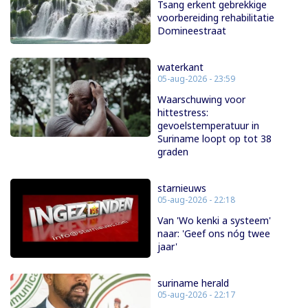
Tsang erkent gebrekkige
voorbereiding rehabilitatie
Domineestraat
waterkant
05-aug-2026 - 23:59
Waarschuwing voor
hittestress:
gevoelstemperatuur in
Suriname loopt op tot 38
graden
starnieuws
05-aug-2026 - 22:18
Van 'Wo kenki a systeem'
naar: 'Geef ons nóg twee
jaar'
suriname herald
05-aug-2026 - 22:17