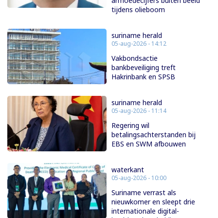
armoedecijfers buiten beeld
tijdens olieboom
suriname herald
05-aug-2026 - 14:12
Vakbondsactie
bankbeveiliging treft
Hakrinbank en SPSB
suriname herald
05-aug-2026 - 11:14
Regering wil
betalingsachterstanden bij
EBS en SWM afbouwen
waterkant
05-aug-2026 - 10:00
Suriname verrast als
nieuwkomer en sleept drie
internationale digital-