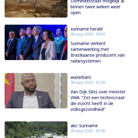
Domineestraat mogelijk al
binnen twee weken weer
open
suriname herald
06-aug-2026 - 04:02
Suriname verkent
samenwerking met
Braziliaanse producent van
radarsystemen
waterkant
06-aug-2026 - 02:00
Van Dijk-Silos over minister
VWA: “Zet een technocraat
die inzicht heeft in de
volksgezondheid”
abc-Suriname
06-aug-2026 - 00:45