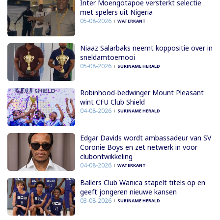
Inter Moengotapoe versterkt selectie
met spelers uit Nigeria
05-08-2026
WATERKANT
Niaaz Salarbaks neemt koppositie over in
sneldamtoernooi
05-08-2026
SURINAME HERALD
Robinhood-bedwinger Mount Pleasant
wint CFU Club Shield
04-08-2026
SURINAME HERALD
Edgar Davids wordt ambassadeur van SV
Coronie Boys en zet netwerk in voor
clubontwikkeling
04-08-2026
WATERKANT
Ballers Club Wanica stapelt titels op en
geeft jongeren nieuwe kansen
03-08-2026
SURINAME HERALD