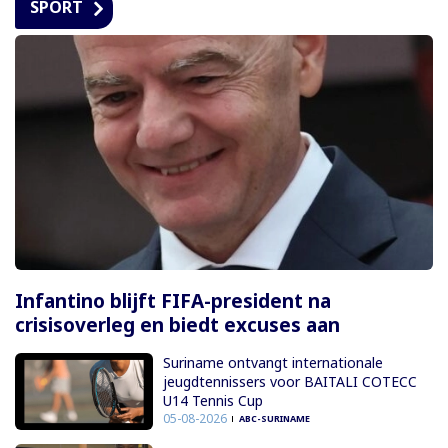
SPORT
Infantino blijft FIFA-president na
crisisoverleg en biedt excuses aan
Suriname ontvangt internationale
jeugdtennissers voor BAITALI COTECC
U14 Tennis Cup
05-08-2026
ABC-SURINAME