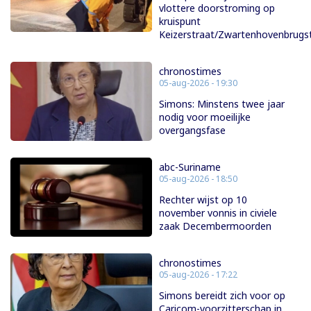
vlottere doorstroming op
kruispunt
Keizerstraat/Zwartenhovenbrugs
chronostimes
05-aug-2026 - 19:30
Simons: Minstens twee jaar
nodig voor moeilijke
overgangsfase
abc-Suriname
05-aug-2026 - 18:50
Rechter wijst op 10
november vonnis in civiele
zaak Decembermoorden
chronostimes
05-aug-2026 - 17:22
Simons bereidt zich voor op
Caricom-voorzitterschap in