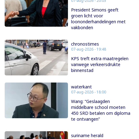
07-aug-2026 - 20:03
President Simons geeft
groen licht voor
loononderhandelingen met
vakbonden
chronostimes
07-aug-2026 - 19:48
KPS treft extra maatregelen
vanwege verkeersdrukte
binnenstad
waterkant
07-aug-2026 - 18:00
Wang: “Geslaagden
middelbare school moeten
450 SRD betalen om diploma
te ontvangen”
suriname herald