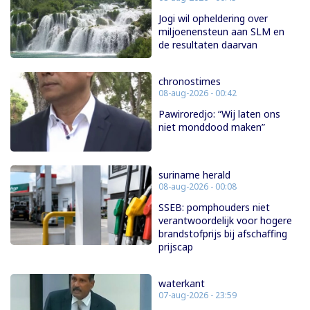
Jogi wil opheldering over
miljoenensteun aan SLM en
de resultaten daarvan
chronostimes
08-aug-2026 - 00:42
Pawiroredjo: “Wij laten ons
niet monddood maken”
suriname herald
08-aug-2026 - 00:08
SSEB: pomphouders niet
verantwoordelijk voor hogere
brandstofprijs bij afschaffing
prijscap
waterkant
07-aug-2026 - 23:59