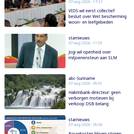
07-aug-2026 - 17:27
VIDS wil eerst collectief
besluit over Wet bescherming
woon- en leefgebieden
starnieuws
07-aug-2026 - 11:55
Jogi wil openheid over
miljoenensteun aan SLM
abc-Suriname
07-aug-2026 - 05:01
Hakrinbank-directeur: geen
verborgen motieven bij
verkoop DSB-belang
starnieuws
07-aug-2026 - 05:00
Bouwkosten blijven stijgen: