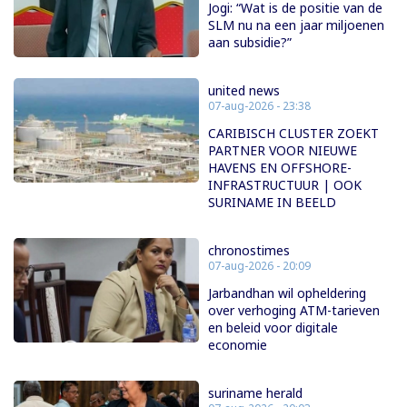
Jogi: “Wat is de positie van de
SLM nu na een jaar miljoenen
aan subsidie?”
united news
07-aug-2026 - 23:38
CARIBISCH CLUSTER ZOEKT
PARTNER VOOR NIEUWE
HAVENS EN OFFSHORE-
INFRASTRUCTUUR | OOK
SURINAME IN BEELD
chronostimes
07-aug-2026 - 20:09
Jarbandhan wil opheldering
over verhoging ATM-tarieven
en beleid voor digitale
economie
suriname herald