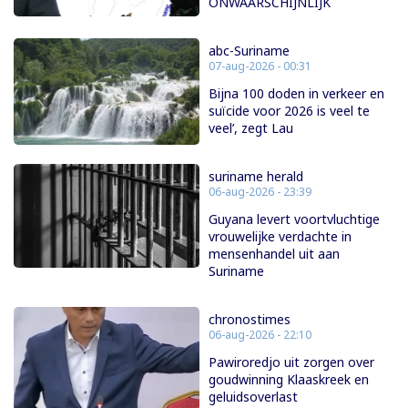
ONWAARSCHIJNLIJK
abc-Suriname
07-aug-2026 - 00:31
Bijna 100 doden in verkeer en
suïcide voor 2026 is veel te
veel’, zegt Lau
suriname herald
06-aug-2026 - 23:39
Guyana levert voortvluchtige
vrouwelijke verdachte in
mensenhandel uit aan
Suriname
chronostimes
06-aug-2026 - 22:10
Pawiroredjo uit zorgen over
goudwinning Klaaskreek en
geluidsoverlast