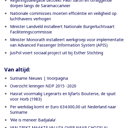
Regeringsdelegatie bezoekt Pikin Saron en omliggende
dorpen langs de Saramaccarivier
Nationale commissies moeten efficiëntie en veiligheid op
luchthavens verhogen
Minister Landveld installeert Nationale Burgerluchtvaart
Faciliteringscommissie
Minister Monorath installeert werkgroep voor implementatie
van Advanced Passenger Information System (APIS)
JusPol voert sociaal project uit bij Esther Stichting
Van altijd:
Suriname Nieuws | Voorpagina
Overzicht leningen NDP 2015 -2020
Hasrat voormalig Legerarts en lijfarts Bouterse, de spuit
voor Horb (1983)
Per werkdag komt er Euro 634.000,00 uit Nederland naar
Suriname
‘Wie is meneer Badjalala’
VAN TRIKT MAAKTE VALUTA OVER NAAR CHOTELAL