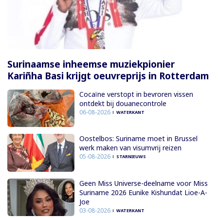
Surinaamse inheemse muziekpionier
Kariñha Basi krijgt oeuvreprijs in Rotterdam
Cocaïne verstopt in bevroren vissen
ontdekt bij douanecontrole
06-08-2026
WATERKANT
Oostelbos: Suriname moet in Brussel
werk maken van visumvrij reizen
05-08-2026
STARNIEUWS
Geen Miss Universe-deelname voor Miss
Suriname 2026 Eunike Kishundat Lioe-A-
Joe
03-08-2026
WATERKANT