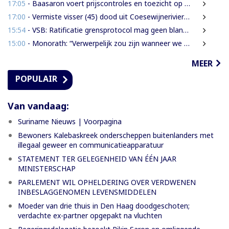
17:05
- Baasaron voert prijscontroles en toezicht op voedselveiligheid op
17:00
- Vermiste visser (45) dood uit Coesewijnerivier gehaald
15:54
- VSB: Ratificatie grensprotocol mag geen blanco cheque zijn
15:00
- Monorath: “Verwerpelijk zou zijn wanneer we de dingen zouden bedekken met de mantel der liefde”
MEER
POPULAIR
Van vandaag:
Suriname Nieuws | Voorpagina
Bewoners Kalebaskreek onderscheppen buitenlanders met
illegaal geweer en communicatieapparatuur
STATEMENT TER GELEGENHEID VAN ÉÉN JAAR
MINISTERSCHAP
PARLEMENT WIL OPHELDERING OVER VERDWENEN
INBESLAGGENOMEN LEVENSMIDDELEN
Moeder van drie thuis in Den Haag doodgeschoten;
verdachte ex-partner opgepakt na vluchten