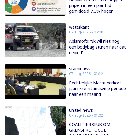
prijzen in een jaar tijd
gemiddeld 7,3% hoger
waterkant
07-aug-2026 - 05:00
Abiamofo: “Ik wil niet nog
een bodybag sturen naar dat
gebied”
starnieuws
07-aug-2026 - 01:12
Rechterlijke Macht verkort
jaarlijkse zittingsvrije periode
naar één maand
united news
07-aug-2026 - 01:02
COALITIEBREUK OM
GRENSPROTOCOL