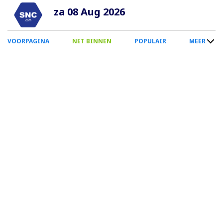
Overslaan
za 08 Aug 2026
en
naar
0
VOORPAGINA
NET BINNEN
POPULAIR
MEER
de
Smartphone
inhoud
Menu
gaan