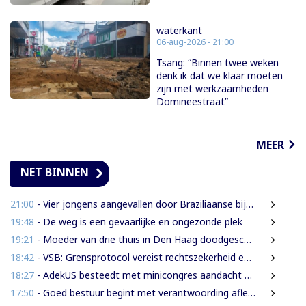
waterkant
06-aug-2026 - 21:00
Tsang: “Binnen twee weken
denk ik dat we klaar moeten
zijn met werkzaamheden
Domineestraat”
MEER
NET BINNEN
21:00
- Vier jongens aangevallen door Braziliaanse bijen tijdens leguanenjacht
19:48
- De weg is een gevaarlijke en ongezonde plek
19:21
- Moeder van drie thuis in Den Haag doodgeschoten; verdachte ex-partner opgepakt na vluchten
18:42
- VSB: Grensprotocol vereist rechtszekerheid en harde waarborgen
18:27
- AdekUS besteedt met minicongres aandacht aan cultureel erfgoed
17:50
- Goed bestuur begint met verantwoording afleggen