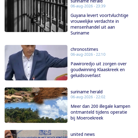
suriname herald
06-aug-2026 - 23:39
Guyana levert voortvluchtige
vrouwelijke verdachte in
mensenhandel uit aan
Suriname
chronostimes
06-aug-2026 - 22:10
Pawiroredjo uit zorgen over
goudwinning Klaaskreek en
geluidsoverlast
suriname herald
06-aug-2026 - 22:02
Meer dan 200 illegale kampen
ontmanteld tijdens operatie
bij Moeroekreek
united news