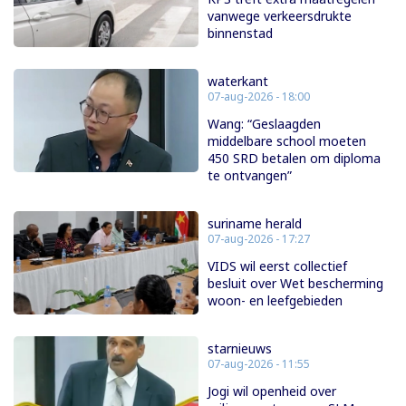
vanwege verkeersdrukte
binnenstad
waterkant
07-aug-2026 - 18:00
Wang: “Geslaagden
middelbare school moeten
450 SRD betalen om diploma
te ontvangen”
suriname herald
07-aug-2026 - 17:27
VIDS wil eerst collectief
besluit over Wet bescherming
woon- en leefgebieden
starnieuws
07-aug-2026 - 11:55
Jogi wil openheid over