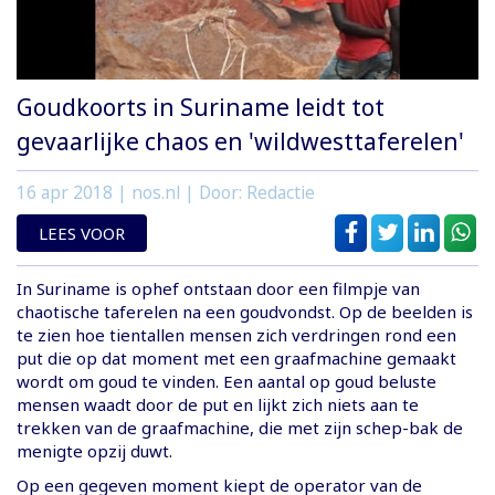
Goudkoorts in Suriname leidt tot
gevaarlijke chaos en 'wildwesttaferelen'
16 apr 2018
| nos.nl | Door: Redactie
LEES VOOR
In Suriname is ophef ontstaan door een filmpje van
chaotische taferelen na een goudvondst. Op de beelden is
te zien hoe tientallen mensen zich verdringen rond een
put die op dat moment met een graafmachine gemaakt
wordt om goud te vinden. Een aantal op goud beluste
mensen waadt door de put en lijkt zich niets aan te
trekken van de graafmachine, die met zijn schep-bak de
menigte opzij duwt.
Op een gegeven moment kiept de operator van de