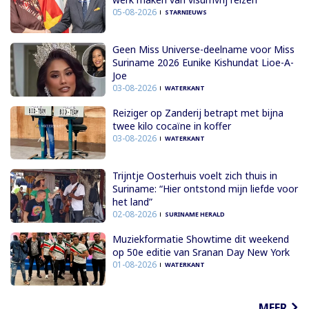
05-08-2026
STARNIEUWS
Geen Miss Universe-deelname voor Miss
Suriname 2026 Eunike Kishundat Lioe-A-
Joe
03-08-2026
WATERKANT
Reiziger op Zanderij betrapt met bijna
twee kilo cocaïne in koffer
03-08-2026
WATERKANT
Trijntje Oosterhuis voelt zich thuis in
Suriname: “Hier ontstond mijn liefde voor
het land”
02-08-2026
SURINAME HERALD
Muziekformatie Showtime dit weekend
op 50e editie van Sranan Day New York
01-08-2026
WATERKANT
MEER