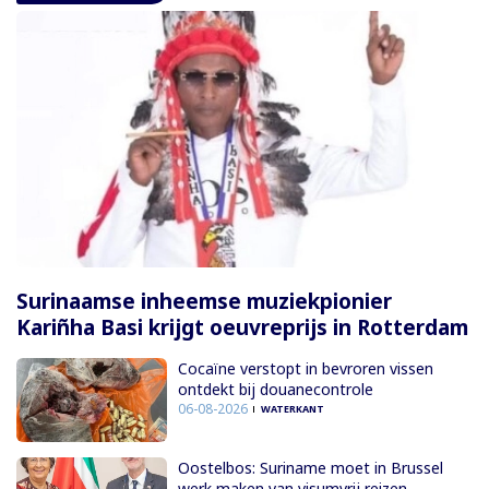
Surinaamse inheemse muziekpionier
Kariñha Basi krijgt oeuvreprijs in Rotterdam
Cocaïne verstopt in bevroren vissen
ontdekt bij douanecontrole
06-08-2026
WATERKANT
Oostelbos: Suriname moet in Brussel
werk maken van visumvrij reizen