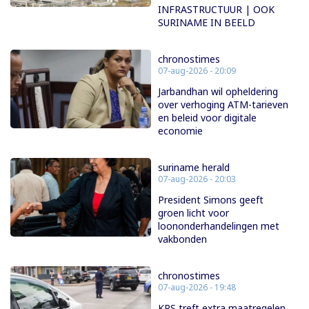
INFRASTRUCTUUR | OOK
SURINAME IN BEELD
chronostimes
07-aug-2026 - 20:09
Jarbandhan wil opheldering
over verhoging ATM-tarieven
en beleid voor digitale
economie
suriname herald
07-aug-2026 - 20:03
President Simons geeft
groen licht voor
loononderhandelingen met
vakbonden
chronostimes
07-aug-2026 - 19:48
KPS treft extra maatregelen