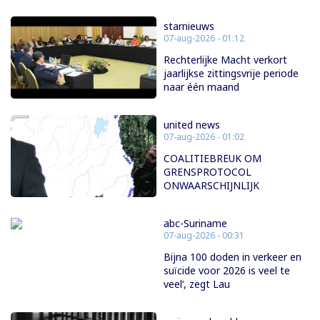
starnieuws
07-aug-2026 - 01:12
Rechterlijke Macht verkort
jaarlijkse zittingsvrije periode
naar één maand
united news
07-aug-2026 - 01:02
COALITIEBREUK OM
GRENSPROTOCOL
ONWAARSCHIJNLIJK
abc-Suriname
07-aug-2026 - 00:31
Bijna 100 doden in verkeer en
suïcide voor 2026 is veel te
veel’, zegt Lau