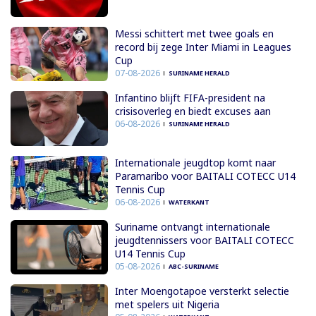
Messi schittert met twee goals en
record bij zege Inter Miami in Leagues
Cup
07-08-2026
SURINAME HERALD
Infantino blijft FIFA-president na
crisisoverleg en biedt excuses aan
06-08-2026
SURINAME HERALD
Internationale jeugdtop komt naar
Paramaribo voor BAITALI COTECC U14
Tennis Cup
06-08-2026
WATERKANT
Suriname ontvangt internationale
jeugdtennissers voor BAITALI COTECC
U14 Tennis Cup
05-08-2026
ABC-SURINAME
Inter Moengotapoe versterkt selectie
met spelers uit Nigeria