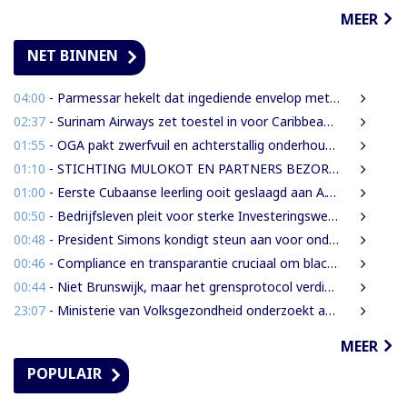
MEER
NET BINNEN
04:00
- Parmessar hekelt dat ingediende envelop met vermogensinformatie van DNA-lid vermoedelijk is opengemaakt
02:37
- Surinam Airways zet toestel in voor Caribbean Premier League crickettoernooi
01:55
- OGA pakt zwerfvuil en achterstallig onderhoud gezamenlijk aan
01:10
- STICHTING MULOKOT EN PARTNERS BEZORGD OVER VOORGENOMEN AFKONDIGING 5-KILOMETER-STRAALWET
01:00
- Eerste Cubaanse leerling ooit geslaagd aan A.T. Calorschool
00:50
- Bedrijfsleven pleit voor sterke Investeringswet en onafhankelijke SITA
00:48
- President Simons kondigt steun aan voor onderzoek naar cultureel erfgoed
00:46
- Compliance en transparantie cruciaal om blacklisting te voorkomen.
00:44
- Niet Brunswijk, maar het grensprotocol verdient het debat
23:07
- Ministerie van Volksgezondheid onderzoekt aanbieders van onbewezen middelen tegen nierfalen
MEER
POPULAIR