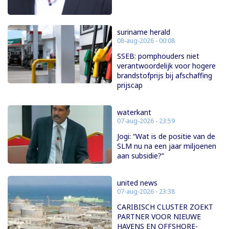
suriname herald
08-aug-2026 - 00:08
SSEB: pomphouders niet
verantwoordelijk voor hogere
brandstofprijs bij afschaffing
prijscap
waterkant
07-aug-2026 - 23:59
Jogi: “Wat is de positie van de
SLM nu na een jaar miljoenen
aan subsidie?”
united news
07-aug-2026 - 23:38
CARIBISCH CLUSTER ZOEKT
PARTNER VOOR NIEUWE
HAVENS EN OFFSHORE-