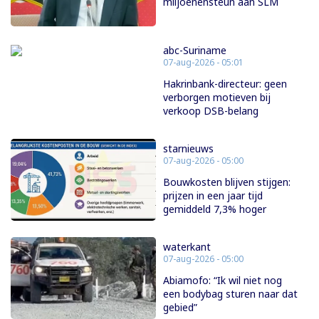
miljoenensteun aan SLM
abc-Suriname
07-aug-2026 - 05:01
Hakrinbank-directeur: geen
verborgen motieven bij
verkoop DSB-belang
starnieuws
07-aug-2026 - 05:00
Bouwkosten blijven stijgen:
prijzen in een jaar tijd
gemiddeld 7,3% hoger
waterkant
07-aug-2026 - 05:00
Abiamofo: “Ik wil niet nog
een bodybag sturen naar dat
gebied”