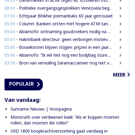
08:05
- Denemarken in actie tegen AI: scholieren moeten extra mondelinge examens doen
08:03
- Politieke overgangsgesprekken Venezuela beginnen zonder Machado
07:00
- Echtpaar Bhikhie-Joemanbaks 60 jaar getrouwd
05:59
- Column: Banken zetten met hogere ATM-tarieven digitale economie op achterstand
05:03
- Abiamofo: ontruiming goudzoekers nodig na dodelijke risico’s in Moeroekreek en 21 Bergi
05:01
- Hakrinbank-directeur: geen verborgen motieven bij verkoop DSB-belang
05:00
- Bouwkosten blijven stijgen: prijzen in een jaar tijd gemiddeld 7,3% hoger
05:00
- Abiamofo: “Ik wil niet nog een bodybag sturen naar dat gebied”
03:50
- Bron van vervuiling Saramaccarivier nog niet vastgesteld, onderzoek in afrondende fase
MEER
POPULAIR
Van vandaag:
Suriname Nieuws | Voorpagina
Monorath over verdwenen kwik: “Als er koppen moeten
rollen, dan moeten die rollen”
SRD 1800 koopkrachtversterking gaat vandaag in