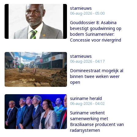
starnieuws
06-aug-2026 - 05:00
Gouddossier 8: Asabina
bevestigt goudwinning op
bodem Surinamerivier:
Concessie voor riviergrind
starnieuws
06-aug-2026 - 04:17
Domineestraat mogelijk al
binnen twee weken weer
open
suriname herald
06-aug-2026 - 04:02
Suriname verkent
samenwerking met
Braziliaanse producent van
radarsystemen