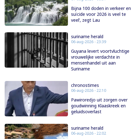
Bijna 100 doden in verkeer en
suïcide voor 2026 is veel te
veel’, zegt Lau
suriname herald
06-aug-2026 - 23:39
Guyana levert voortvluchtige
vrouwelijke verdachte in
mensenhandel uit aan
Suriname
chronostimes
06-aug-2026 - 22:10
Pawiroredjo uit zorgen over
goudwinning Klaaskreek en
geluidsoverlast
suriname herald
06-aug-2026 - 22:02