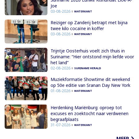
Joe
03-08-2026
WATERKANT
Reiziger op Zanderij betrapt met bijna
twee kilo cocaïne in koffer
03-08-2026
WATERKANT
Trijntje Oosterhuis voelt zich thuis in
Suriname: “Hier ontstond mijn liefde voor
het land”
02-08-2026
SURINAME HERALD
Muziekformatie Showtime dit weekend
op 50e editie van Sranan Day New York
01-08-2026
WATERKANT
Herdenking Mariënburg: oproep tot
excuses en zoektocht naar verdwenen
begraafplaats
31-07-2026
WATERKANT
MEER