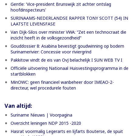
Gentle: 'Vice-president Brunswijk zit achter ontslag
hoofdinspecteurs'
SURINAAMS-NEDERLANDSE RAPPER TONY SCOTT (54) IN
LAATSTE LEVENSFASE
Van Dijk-Silos over minister VWA: “Zet een technocraat die
inzicht heeft in de volksgezondheid”
Gouddossier 8: Asabina bevestigt goudwinning op bodem
Surinamerivier: Concessie voor riviergrind
Pakkitow vindt de eis van OvJ belachelijk I SUN WEB TV I
Officiële uitvoering Nationaal Huisvestingsprogramma in de
startblokken
MinOWC: geen financieel wanbeheer door IMEAO-2-
directeur, wel procedurele fouten
Van altijd:
Suriname Nieuws | Voorpagina
Overzicht leningen NDP 2015 -2020
Hasrat voormalig Legerarts en lijfarts Bouterse, de spuit