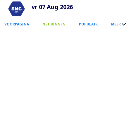
Overslaan
vr 07 Aug 2026
en
naar
0
VOORPAGINA
NET BINNEN
POPULAIR
MEER
de
Smartphone
inhoud
Menu
gaan