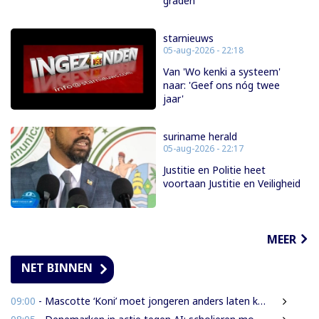
graden
starnieuws
05-aug-2026 - 22:18
Van 'Wo kenki a systeem'
naar: 'Geef ons nóg twee
jaar'
suriname herald
05-aug-2026 - 22:17
Justitie en Politie heet
voortaan Justitie en Veiligheid
MEER
NET BINNEN
09:00
- Mascotte ‘Koni’ moet jongeren anders laten kijken naar Surinaamse houtsector