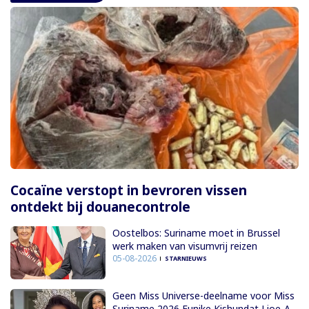
Cocaïne verstopt in bevroren vissen
ontdekt bij douanecontrole
Oostelbos: Suriname moet in Brussel
werk maken van visumvrij reizen
05-08-2026
STARNIEUWS
Geen Miss Universe-deelname voor Miss
Suriname 2026 Eunike Kishundat Lioe-A-