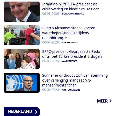
Infantino blijft FIFA-president na
crisisoverleg en biedt excuses aan
06-08-2026
SURINAME HERALD
Puerto Ricaanse steden voeren
waterbeperkingen in tijdens
recorddroogte
06-08-2026
STARNIEUWS
SFPC-president Georgesette Sédo
ontmoet Turkse president Erdoğan
06-08-2026
WATERKANT
Suriname onthoudt zich van stemming
over verlenging mandaat VN-
mensenrechtenchef
05-08-2026
ABC-SURINAME
MEER
NEDERLAND