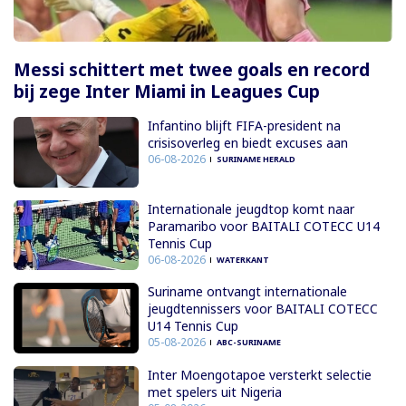
Messi schittert met twee goals en record
bij zege Inter Miami in Leagues Cup
Infantino blijft FIFA-president na
crisisoverleg en biedt excuses aan
06-08-2026
SURINAME HERALD
Internationale jeugdtop komt naar
Paramaribo voor BAITALI COTECC U14
Tennis Cup
06-08-2026
WATERKANT
Suriname ontvangt internationale
jeugdtennissers voor BAITALI COTECC
U14 Tennis Cup
05-08-2026
ABC-SURINAME
Inter Moengotapoe versterkt selectie
met spelers uit Nigeria