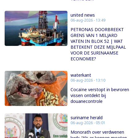
united news
06-aug-2026 - 13:49
PETRONAS DOORBREEKT
GRENS VAN 1 MILJARD
VATEN IN BLOK 52 | WAT
BETEKENT DEZE MIJLPAAL
VOOR DE SURINAAMSE
ECONOMIE?
waterkant
06-aug-2026 - 13:10
Cocaïne verstopt in bevroren
vissen ontdekt bij
douanecontrole
suriname herald
06-aug-2026 - 05:01
Monorath over verdwenen
kwik: “Als er koppen moeten