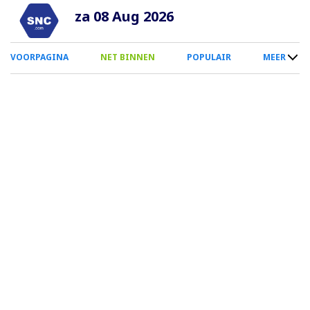
Overslaan
za 08 Aug 2026
en
naar
0
VOORPAGINA
NET BINNEN
POPULAIR
MEER
de
Smartphone
inhoud
Menu
gaan