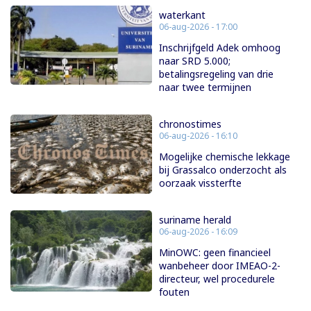
waterkant
06-aug-2026 - 17:00
Inschrijfgeld Adek omhoog
naar SRD 5.000;
betalingsregeling van drie
naar twee termijnen
chronostimes
06-aug-2026 - 16:10
Mogelijke chemische lekkage
bij Grassalco onderzocht als
oorzaak vissterfte
suriname herald
06-aug-2026 - 16:09
MinOWC: geen financieel
wanbeheer door IMEAO-2-
directeur, wel procedurele
fouten