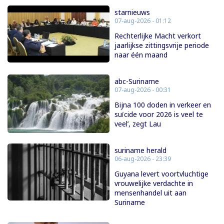
starnieuws
07-aug-2026 - 01:12
Rechterlijke Macht verkort
jaarlijkse zittingsvrije periode
naar één maand
abc-Suriname
07-aug-2026 - 00:31
Bijna 100 doden in verkeer en
suïcide voor 2026 is veel te
veel’, zegt Lau
suriname herald
06-aug-2026 - 23:39
Guyana levert voortvluchtige
vrouwelijke verdachte in
mensenhandel uit aan
Suriname