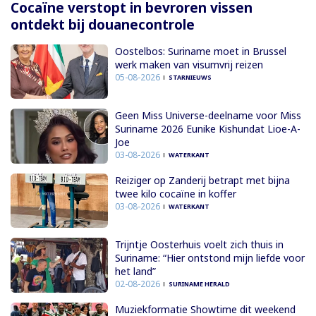
Cocaïne verstopt in bevroren vissen
ontdekt bij douanecontrole
Oostelbos: Suriname moet in Brussel
werk maken van visumvrij reizen
05-08-2026
STARNIEUWS
Geen Miss Universe-deelname voor Miss
Suriname 2026 Eunike Kishundat Lioe-A-
Joe
03-08-2026
WATERKANT
Reiziger op Zanderij betrapt met bijna
twee kilo cocaïne in koffer
03-08-2026
WATERKANT
Trijntje Oosterhuis voelt zich thuis in
Suriname: “Hier ontstond mijn liefde voor
het land”
02-08-2026
SURINAME HERALD
Muziekformatie Showtime dit weekend