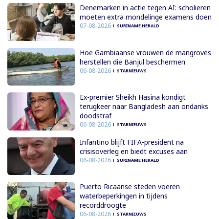
Denemarken in actie tegen AI: scholieren
moeten extra mondelinge examens doen
07-08-2026
SURINAME HERALD
Hoe Gambiaanse vrouwen de mangroves
herstellen die Banjul beschermen
06-08-2026
STARNIEUWS
Ex-premier Sheikh Hasina kondigt
terugkeer naar Bangladesh aan ondanks
doodstraf
06-08-2026
STARNIEUWS
Infantino blijft FIFA-president na
crisisoverleg en biedt excuses aan
06-08-2026
SURINAME HERALD
Puerto Ricaanse steden voeren
waterbeperkingen in tijdens
recorddroogte
06-08-2026
STARNIEUWS