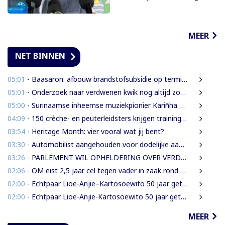
MEER
NET BINNEN
05:01
- Baasaron: afbouw brandstofsubsidie op termijn onvermijdelijk
05:01
- Onderzoek naar verdwenen kwik nog altijd zonder resultaat
05:00
- Surinaamse inheemse muziekpionier Kariñha Basi krijgt oeuvreprijs in Rotterdam
04:09
- 150 crèche- en peuterleidsters krijgen training in verkeerseducatie
03:54
- Heritage Month: vier vooral wat jij bent?
03:30
- Automobilist aangehouden voor dodelijke aanrijding met voetganger en doorrijden na ongeval
03:26
- PARLEMENT WIL OPHELDERING OVER VERDWENEN INBESLAGGENOMEN LEVENSMIDDELEN
02:06
- OM eist 2,5 jaar cel tegen vader in zaak rond mishandeling en verwaarlozing
02:00
- Echtpaar Lioe-Anjie–Kartosoewito 50 jaar getrouwd
02:00
- Echtpaar Lioe-Anjie-Kartosoewito 50 jaar getrouwd
MEER