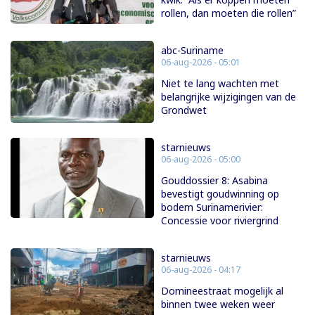
rollen, dan moeten die rollen”
abc-Suriname
06-aug-2026 - 05:01
Niet te lang wachten met
belangrijke wijzigingen van de
Grondwet
starnieuws
06-aug-2026 - 05:00
Gouddossier 8: Asabina
bevestigt goudwinning op
bodem Surinamerivier:
Concessie voor riviergrind
starnieuws
06-aug-2026 - 04:17
Domineestraat mogelijk al
binnen twee weken weer