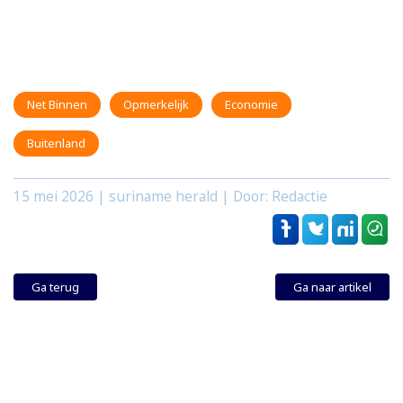
Net Binnen
Opmerkelijk
Economie
Buitenland
15 mei 2026
| suriname herald | Door: Redactie
Ga terug
Ga naar artikel