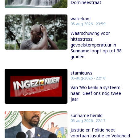
Domineestraat
waterkant
05-aug-2026 - 23:59
Waarschuwing voor
hittestress:
gevoelstemperatuur in
Suriname loopt op tot 38
graden
starnieuws
05-aug-2026 - 22:18
Van 'Wo kenki a systeem'
naar: 'Geef ons nóg twee
jaar'
suriname herald
05-aug-2026 - 22:17
Justitie en Politie heet
voortaan Justitie en Veiligheid