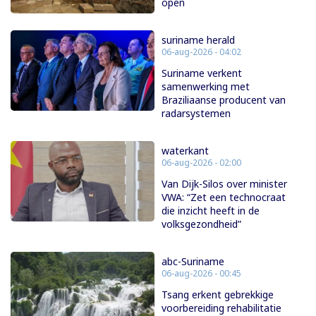
open
suriname herald
06-aug-2026 - 04:02
Suriname verkent
samenwerking met
Braziliaanse producent van
radarsystemen
waterkant
06-aug-2026 - 02:00
Van Dijk-Silos over minister
VWA: “Zet een technocraat
die inzicht heeft in de
volksgezondheid”
abc-Suriname
06-aug-2026 - 00:45
Tsang erkent gebrekkige
voorbereiding rehabilitatie