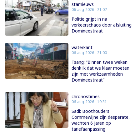
starnieuws
06-aug-2026 - 21:07
Politie grijpt in na
verkeerschaos door afsluiting
Domineestraat
waterkant
06-aug-2026 - 21:00
Tsang: “Binnen twee weken
denk ik dat we klaar moeten
zijn met werkzaamheden
Domineestraat”
chronostimes
06-aug-2026 - 19:31
Sadi: Boothouders
Commewijne zijn desperate,
wachten 6 jaren op
tariefaanpassing