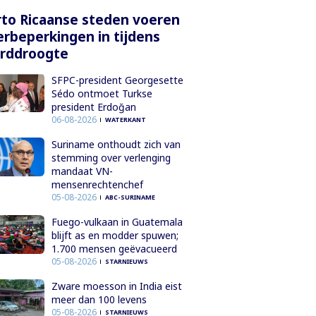
to Ricaanse steden voeren
rbeperkingen in tijdens
orddroogte
SFPC-president Georgesette
Sédo ontmoet Turkse
president Erdoğan
06-08-2026
WATERKANT
Suriname onthoudt zich van
stemming over verlenging
mandaat VN-
mensenrechtenchef
05-08-2026
ABC-SURINAME
Fuego-vulkaan in Guatemala
blijft as en modder spuwen;
1.700 mensen geëvacueerd
05-08-2026
STARNIEUWS
Zware moesson in India eist
meer dan 100 levens
05-08-2026
STARNIEUWS