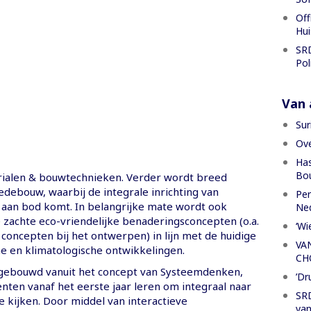
Off
Hui
SRD
Pol
Van a
Sur
Ove
Has
Bou
ialen & bouwtechnieken. Verder wordt breed
edebouw, waarbij de integrale inrichting van
Per
an bod komt. In belangrijke mate wordt ook
Ned
zachte eco-vriendelijke benaderingsconcepten (o.a.
‘Wi
concepten bij het ontwerpen) in lijn met de huidige
VA
he en klimatologische ontwikkelingen.
CH
pgebouwd vanuit het concept van Systeemdenken,
’Dr
nten vanaf het eerste jaar leren om integraal naar
SRD
 kijken. Door middel van interactieve
van