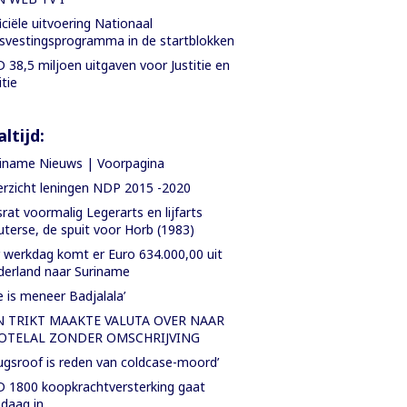
iciële uitvoering Nationaal
svestingsprogramma in de startblokken
 38,5 miljoen uitgaven voor Justitie en
itie
ltijd:
iname Nieuws | Voorpagina
rzicht leningen NDP 2015 -2020
rat voormalig Legerarts en lijfarts
terse, de spuit voor Horb (1983)
 werkdag komt er Euro 634.000,00 uit
erland naar Suriname
e is meneer Badjalala’
N TRIKT MAAKTE VALUTA OVER NAAR
OTELAL ZONDER OMSCHRIJVING
ugsroof is reden van coldcase-moord’
 1800 koopkrachtversterking gaat
daag in