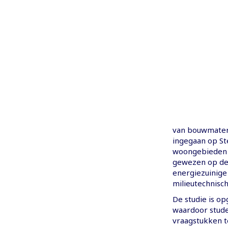
van bouwmater
ingegaan op St
woongebieden a
gewezen op de 
energiezuinige 
milieutechnisc
De studie is o
waardoor stude
vraagstukken te