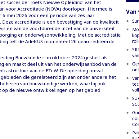
et succes de ‘Toets Nieuwe Opleiding’ van het
an voor Accreditatie (NOVA) doorlopen. Hiermee is
Van 
6 mei 2026 voor een periode van zes jaar
Sur
 Deze accreditatie is een bevestiging van de kwaliteit
js en van de voortdurende inzet van de universiteit
Mon
sborging en onderwijsontwikkeling. Met de accreditatie
kop
rol
ding telt de AdeKUS momenteel 26 geaccrediteerde
SRD
van
eiding Bouwkunde is in oktober 2024 gestart als
Gen
ng en maakt deel uit van het onderwijsaanbod van de
ont
Infrastructuur van de FTeW. De opleiding omvat
kgebieden die gerelateerd zijn aan onder andere het
Van
beheren van bouwkundige werken, waarbij ook
tec
vol
 op de nieuwe ontwikkelingen op het gebied
SU
SC
Gou
gou
Con
Pak
SU