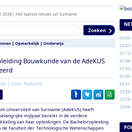
t 2026
Het laatste nieuws uit Suriname
NE
Zoeken
03:00
- 
innen
|
Opmerkelijk
|
Onderwijs
02:07
- 
01:12
- 
pleiding Bouwkunde van de AdeKUS
01:08
- 
01:02
-
eerd
01:00
- 
cds | Door: Redactie
00:31
- 
23:39
- 
23:10
- 
23:09
- 
m Universiteit van Suriname (AdeKUS) heeft
langrijke mijlpaal bereikt in de verdere
ikkeling van haar opleidingen. De Bacheloropleiding
PO
 de Faculteit der Technologische Wetenschappen