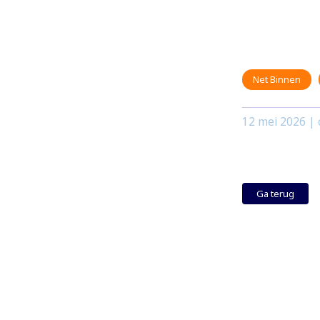
Net Binnen
12 mei 2026
| 
Ga terug