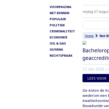
VOORPAGINA
vrijdag 07 Augus
NET BINNEN
POPULAIR
POLITIEK
CRIMINALITEIT
Home
Net B
ECONOMIE
OIL & GAS
Bacheloro
GUYANA
RECHTSPRAAK
geaccredit
12 mei 2026
| 
LEES VOOR
De Anton de Ko
wederom een be
kwaliteitsontw
Bouwkunde van