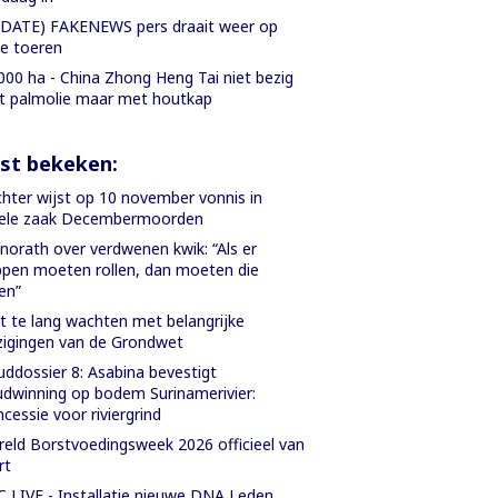
DATE) FAKENEWS pers draait weer op
le toeren
000 ha - China Zhong Heng Tai niet bezig
 palmolie maar met houtkap
st bekeken:
hter wijst op 10 november vonnis in
iele zaak Decembermoorden
orath over verdwenen kwik: “Als er
pen moeten rollen, dan moeten die
len”
t te lang wachten met belangrijke
zigingen van de Grondwet
ddossier 8: Asabina bevestigt
dwinning op bodem Surinamerivier:
cessie voor riviergrind
eld Borstvoedingsweek 2026 officieel van
rt
 LIVE - Installatie nieuwe DNA Leden