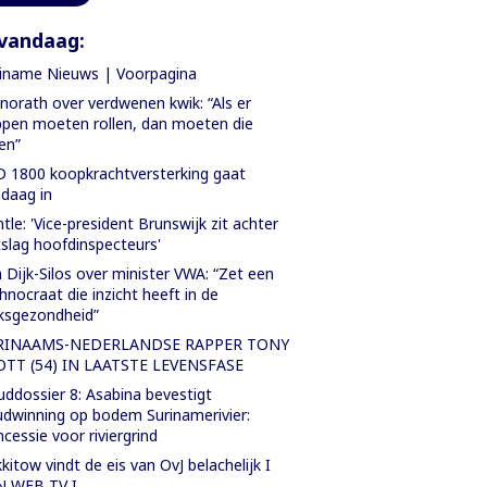
vandaag:
iname Nieuws | Voorpagina
orath over verdwenen kwik: “Als er
pen moeten rollen, dan moeten die
len”
 1800 koopkrachtversterking gaat
daag in
tle: 'Vice-president Brunswijk zit achter
slag hoofdinspecteurs'
 Dijk-Silos over minister VWA: “Zet een
hnocraat die inzicht heeft in de
ksgezondheid”
RINAAMS-NEDERLANDSE RAPPER TONY
OTT (54) IN LAATSTE LEVENSFASE
ddossier 8: Asabina bevestigt
dwinning op bodem Surinamerivier:
cessie voor riviergrind
kitow vindt de eis van OvJ belachelijk I
N WEB TV I