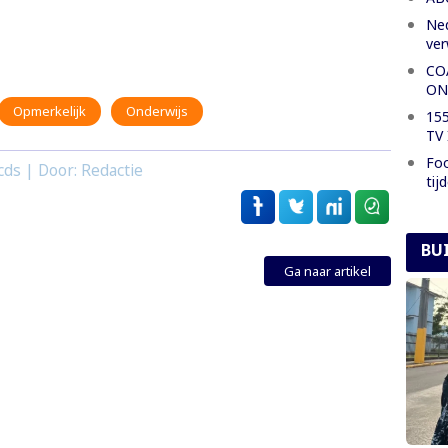
Ned
ve
CO
ON
Opmerkelijk
Onderwijs
155
TV 
Foo
cds | Door: Redactie
tij
BU
Ga naar artikel