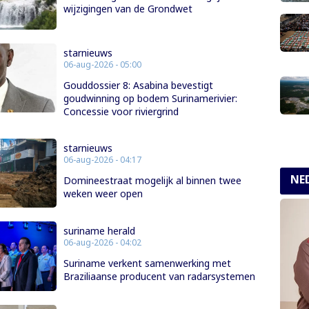
wijzigingen van de Grondwet
starnieuws
06-aug-2026 - 05:00
Gouddossier 8: Asabina bevestigt
goudwinning op bodem Surinamerivier:
Concessie voor riviergrind
starnieuws
06-aug-2026 - 04:17
NE
Domineestraat mogelijk al binnen twee
weken weer open
suriname herald
06-aug-2026 - 04:02
Suriname verkent samenwerking met
Braziliaanse producent van radarsystemen