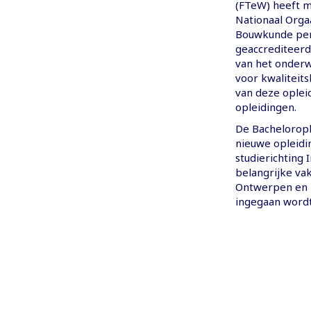
(FTeW) heeft m
Nationaal Orga
Bouwkunde per 
geaccrediteerd.
van het onderwi
voor kwaliteit
van deze oplei
opleidingen.
De Bacheloropl
nieuwe opleidi
studierichting 
belangrijke va
Ontwerpen en 
ingegaan wordt