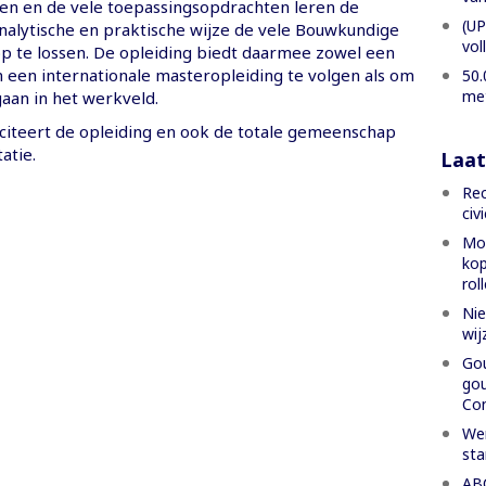
n en de vele toepassingsopdrachten leren de
(UP
nalytische en praktische wijze de vele Bouwkundige
vol
p te lossen. De opleiding biedt daarmee zowel een
 een internationale masteropleiding te volgen als om
50.
met
gaan in het werkveld.
citeert de opleiding en ook de totale gemeenschap
atie.
Laat
Rec
civ
Mon
kop
rol
Nie
wij
Gou
gou
Con
Wer
sta
ABC