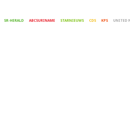
Overslaan
en
naar
SR-HERALD
ABCSURINAME
STARNIEUWS
CDS
KPS
UNITED 
de
inhoud
gaan