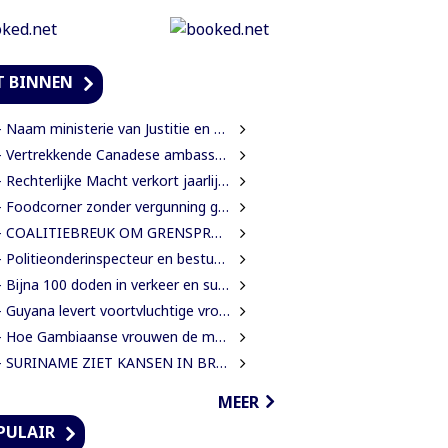
T BINNEN
Naam ministerie van Justitie en Politie verandert naar Justitie en Veiligheid
Vertrekkende Canadese ambassadeur wil grotere rol voor Canada in Suriname
Rechterlijke Macht verkort jaarlijkse zittingsvrije periode naar één maand
Foodcorner zonder vergunning gesloten tijdens derde dag integrale controles
 COALITIEBREUK OM GRENSPROTOCOL ONWAARSCHIJNLIJK
Politieonderinspecteur en bestuurder gewond nadat auto over de kop slaat
Bijna 100 doden in verkeer en suïcide voor 2026 is veel te veel’, zegt Lau
Guyana levert voortvluchtige vrouwelijke verdachte in mensenhandel uit aan Suriname
Hoe Gambiaanse vrouwen de mangroves herstellen die Banjul beschermen
SURINAME ZIET KANSEN IN BRAZILIAANSE RADARTECHNOLOGIE VOOR GRENSBEWAKING EN VEILIGHEID
MEER
PULAIR