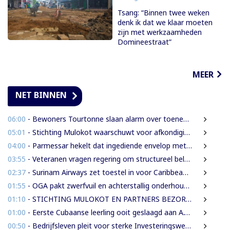
Tsang: “Binnen twee weken
denk ik dat we klaar moeten
zijn met werkzaamheden
Domineestraat”
MEER
NET BINNEN
06:00
- Bewoners Tourtonne slaan alarm over toenemende prostitutie, drugshandel en overlast door vreemdelingen
05:01
- Stichting Mulokot waarschuwt voor afkondiging 5-kilometerstraalwet
04:00
- Parmessar hekelt dat ingediende envelop met vermogensinformatie van DNA-lid vermoedelijk is opengemaakt
03:55
- Veteranen vragen regering om structureel beleid en meer ondersteuning
02:37
- Surinam Airways zet toestel in voor Caribbean Premier League crickettoernooi
01:55
- OGA pakt zwerfvuil en achterstallig onderhoud gezamenlijk aan
01:10
- STICHTING MULOKOT EN PARTNERS BEZORGD OVER VOORGENOMEN AFKONDIGING 5-KILOMETER-STRAALWET
01:00
- Eerste Cubaanse leerling ooit geslaagd aan A.T. Calorschool
00:50
- Bedrijfsleven pleit voor sterke Investeringswet en onafhankelijke SITA