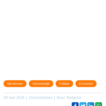
Net Binnen
Opmerkelijk
Politiek
Economie
09 mei 2026
| chronostimes | Door: Redactie