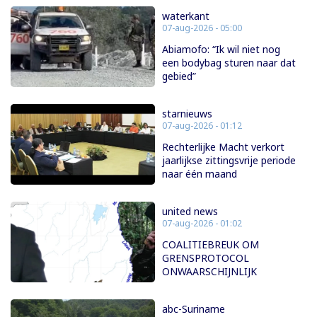
waterkant
07-aug-2026 - 05:00
Abiamofo: “Ik wil niet nog
een bodybag sturen naar dat
gebied”
starnieuws
07-aug-2026 - 01:12
Rechterlijke Macht verkort
jaarlijkse zittingsvrije periode
naar één maand
united news
07-aug-2026 - 01:02
COALITIEBREUK OM
GRENSPROTOCOL
ONWAARSCHIJNLIJK
abc-Suriname