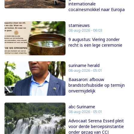
internationale
cocaïnesmokkel naar Europa
starnieuws
08-aug-2026 - 06:03
9 augustus: Viering zonder
recht is een lege ceremonie
suriname herald
08-aug-2026 - 05:01
Baasaron: afbouw
brandstofsubsidie op termijn
onvermijdelijk
abc-Suriname
08-aug-2026 - 05:01
Advocaat Serena Essed pleit
voor derde beroepsinstantie
onder gezag van CCJ