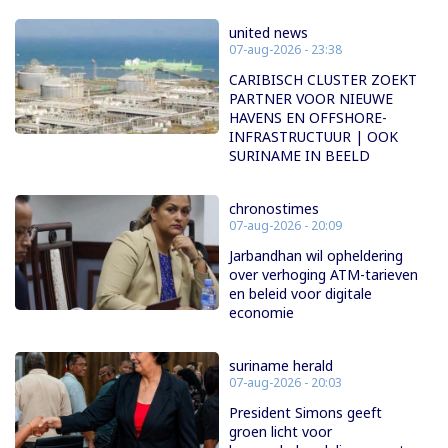
united news
07-aug-2026 - 23:38
CARIBISCH CLUSTER ZOEKT
PARTNER VOOR NIEUWE
HAVENS EN OFFSHORE-
INFRASTRUCTUUR | OOK
SURINAME IN BEELD
chronostimes
07-aug-2026 - 20:09
Jarbandhan wil opheldering
over verhoging ATM-tarieven
en beleid voor digitale
economie
suriname herald
07-aug-2026 - 20:03
President Simons geeft
groen licht voor