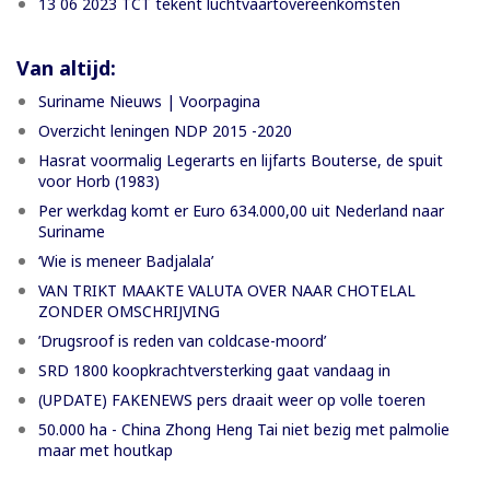
13 06 2023 TCT tekent luchtvaartovereenkomsten
Van altijd:
Suriname Nieuws | Voorpagina
Overzicht leningen NDP 2015 -2020
Hasrat voormalig Legerarts en lijfarts Bouterse, de spuit
voor Horb (1983)
Per werkdag komt er Euro 634.000,00 uit Nederland naar
Suriname
‘Wie is meneer Badjalala’
VAN TRIKT MAAKTE VALUTA OVER NAAR CHOTELAL
ZONDER OMSCHRIJVING
’Drugsroof is reden van coldcase-moord’
SRD 1800 koopkrachtversterking gaat vandaag in
(UPDATE) FAKENEWS pers draait weer op volle toeren
50.000 ha - China Zhong Heng Tai niet bezig met palmolie
maar met houtkap