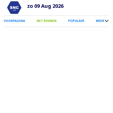
Overslaan
zo 09 Aug 2026
en
naar
0
VOORPAGINA
NET BINNEN
POPULAIR
MEER
de
Smartphone
inhoud
Menu
gaan