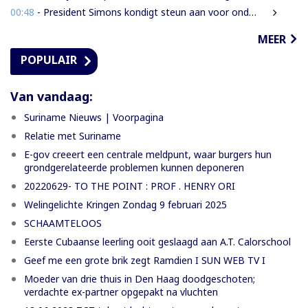
00:48
- President Simons kondigt steun aan voor onderzoek naar cultureel erfgoed
MEER
POPULAIR
Van vandaag:
Suriname Nieuws | Voorpagina
Relatie met Suriname
E-gov creeert een centrale meldpunt, waar burgers hun
grondgerelateerde problemen kunnen deponeren
20220629- TO THE POINT : PROF . HENRY ORI
Welingelichte Kringen Zondag 9 februari 2025
SCHAAMTELOOS
Eerste Cubaanse leerling ooit geslaagd aan A.T. Calorschool
Geef me een grote brik zegt Ramdien I SUN WEB TV I
Moeder van drie thuis in Den Haag doodgeschoten;
verdachte ex-partner opgepakt na vluchten