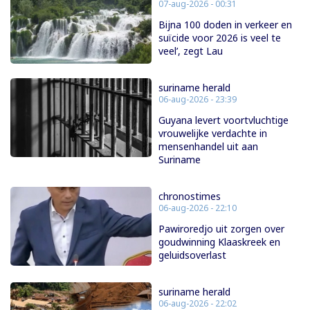
07-aug-2026 - 00:31
Bijna 100 doden in verkeer en
suïcide voor 2026 is veel te
veel’, zegt Lau
suriname herald
06-aug-2026 - 23:39
Guyana levert voortvluchtige
vrouwelijke verdachte in
mensenhandel uit aan
Suriname
chronostimes
06-aug-2026 - 22:10
Pawiroredjo uit zorgen over
goudwinning Klaaskreek en
geluidsoverlast
suriname herald
06-aug-2026 - 22:02