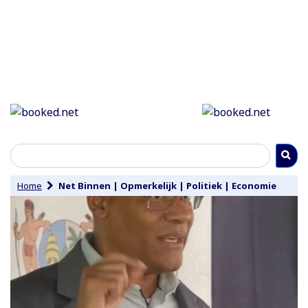
Home
Net Binnen
|
Opmerkelijk
|
Politiek
|
Economie