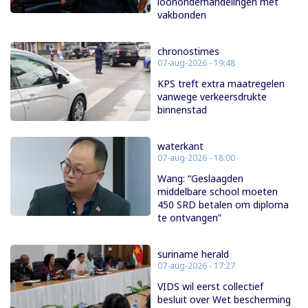
loononderhandelingen met
vakbonden
chronostimes
07-aug-2026 - 19:48
KPS treft extra maatregelen
vanwege verkeersdrukte
binnenstad
waterkant
07-aug-2026 - 18:00
Wang: “Geslaagden
middelbare school moeten
450 SRD betalen om diploma
te ontvangen”
suriname herald
07-aug-2026 - 17:27
VIDS wil eerst collectief
besluit over Wet bescherming