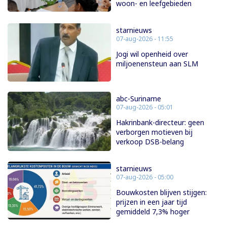
woon- en leefgebieden
starnieuws
07-aug-2026 - 11:55
Jogi wil openheid over
miljoenensteun aan SLM
abc-Suriname
07-aug-2026 - 05:01
Hakrinbank-directeur: geen
verborgen motieven bij
verkoop DSB-belang
starnieuws
07-aug-2026 - 05:00
Bouwkosten blijven stijgen:
prijzen in een jaar tijd
gemiddeld 7,3% hoger