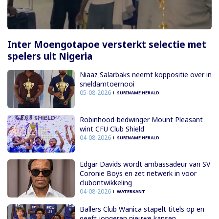
Inter Moengotapoe versterkt selectie met
spelers uit Nigeria
Niaaz Salarbaks neemt koppositie over in
sneldamtoernooi
05-08-2026
SURINAME HERALD
Robinhood-bedwinger Mount Pleasant
wint CFU Club Shield
04-08-2026
SURINAME HERALD
Edgar Davids wordt ambassadeur van SV
Coronie Boys en zet netwerk in voor
clubontwikkeling
04-08-2026
WATERKANT
Ballers Club Wanica stapelt titels op en
geeft jongeren nieuwe kansen