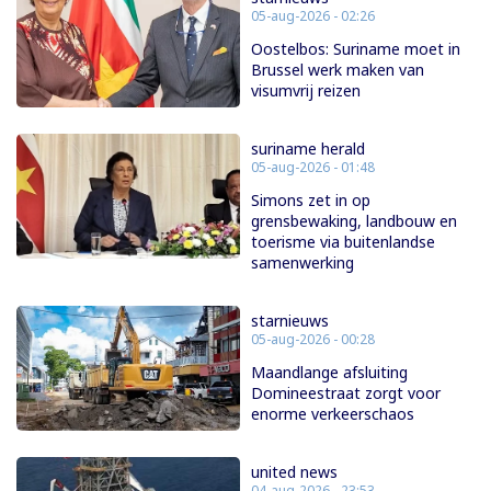
05-aug-2026 - 02:26
Oostelbos: Suriname moet in
Brussel werk maken van
visumvrij reizen
suriname herald
05-aug-2026 - 01:48
Simons zet in op
grensbewaking, landbouw en
toerisme via buitenlandse
samenwerking
starnieuws
05-aug-2026 - 00:28
Maandlange afsluiting
Domineestraat zorgt voor
enorme verkeerschaos
united news
04-aug-2026 - 23:53