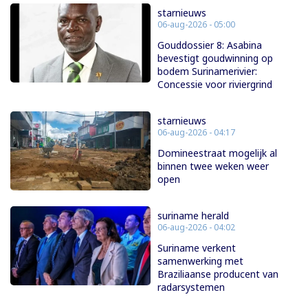
starnieuws
06-aug-2026 - 05:00
Gouddossier 8: Asabina
bevestigt goudwinning op
bodem Surinamerivier:
Concessie voor riviergrind
starnieuws
06-aug-2026 - 04:17
Domineestraat mogelijk al
binnen twee weken weer
open
suriname herald
06-aug-2026 - 04:02
Suriname verkent
samenwerking met
Braziliaanse producent van
radarsystemen