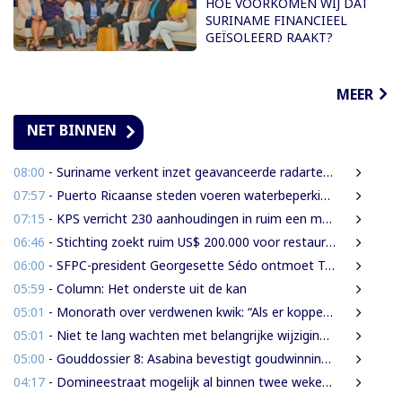
HOE VOORKOMEN WIJ DAT
SURINAME FINANCIEEL
GEÏSOLEERD RAAKT?
MEER
NET BINNEN
08:00
- Suriname verkent inzet geavanceerde radartechnologie uit Brazilië tegen grenscriminaliteit
07:57
- Puerto Ricaanse steden voeren waterbeperkingen in tijdens recorddroogte
07:15
- KPS verricht 230 aanhoudingen in ruim een maand
06:46
- Stichting zoekt ruim US$ 200.000 voor restauratie woning Nola Hatterman
06:00
- SFPC-president Georgesette Sédo ontmoet Turkse president Erdoğan
05:59
- Column: Het onderste uit de kan
05:01
- Monorath over verdwenen kwik: “Als er koppen moeten rollen, dan moeten die rollen”
05:01
- Niet te lang wachten met belangrijke wijzigingen van de Grondwet
05:00
- Gouddossier 8: Asabina bevestigt goudwinning op bodem Surinamerivier: Concessie voor riviergrind
04:17
- Domineestraat mogelijk al binnen twee weken weer open