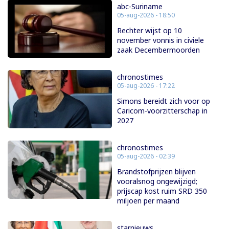
abc-Suriname
05-aug-2026 - 18:50
Rechter wijst op 10
november vonnis in civiele
zaak Decembermoorden
chronostimes
05-aug-2026 - 17:22
Simons bereidt zich voor op
Caricom-voorzitterschap in
2027
chronostimes
05-aug-2026 - 02:39
Brandstofprijzen blijven
vooralsnog ongewijzigd;
prijscap kost ruim SRD 350
miljoen per maand
starnieuws