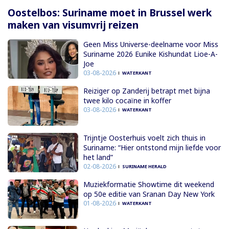
Oostelbos: Suriname moet in Brussel werk
maken van visumvrij reizen
Geen Miss Universe-deelname voor Miss
Suriname 2026 Eunike Kishundat Lioe-A-
Joe
03-08-2026
WATERKANT
Reiziger op Zanderij betrapt met bijna
twee kilo cocaïne in koffer
03-08-2026
WATERKANT
Trijntje Oosterhuis voelt zich thuis in
Suriname: “Hier ontstond mijn liefde voor
het land”
02-08-2026
SURINAME HERALD
Muziekformatie Showtime dit weekend
op 50e editie van Sranan Day New York
01-08-2026
WATERKANT