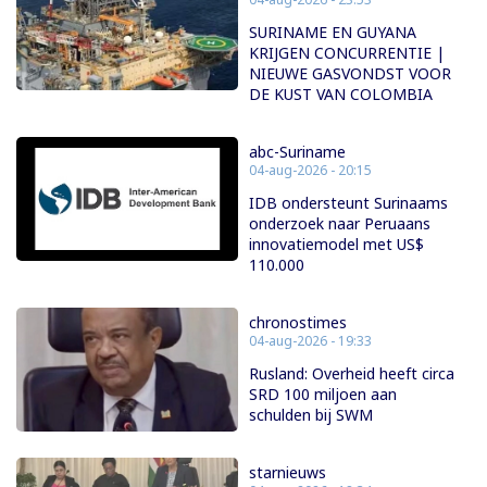
SURINAME EN GUYANA
KRIJGEN CONCURRENTIE |
NIEUWE GASVONDST VOOR
DE KUST VAN COLOMBIA
abc-Suriname
04-aug-2026 - 20:15
IDB ondersteunt Surinaams
onderzoek naar Peruaans
innovatiemodel met US$
110.000
chronostimes
04-aug-2026 - 19:33
Rusland: Overheid heeft circa
SRD 100 miljoen aan
schulden bij SWM
starnieuws