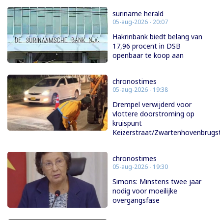
suriname herald
05-aug-2026 - 20:07
Hakrinbank biedt belang van
17,96 procent in DSB
openbaar te koop aan
chronostimes
05-aug-2026 - 19:38
Drempel verwijderd voor
vlottere doorstroming op
kruispunt
Keizerstraat/Zwartenhovenbrugs
chronostimes
05-aug-2026 - 19:30
Simons: Minstens twee jaar
nodig voor moeilijke
overgangsfase