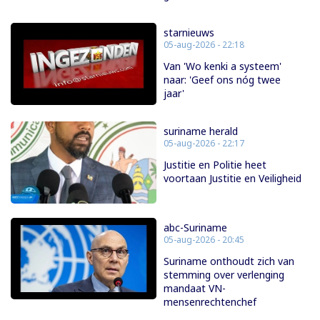
starnieuws
05-aug-2026 - 22:18
Van 'Wo kenki a systeem'
naar: 'Geef ons nóg twee
jaar'
suriname herald
05-aug-2026 - 22:17
Justitie en Politie heet
voortaan Justitie en Veiligheid
abc-Suriname
05-aug-2026 - 20:45
Suriname onthoudt zich van
stemming over verlenging
mandaat VN-
mensenrechtenchef