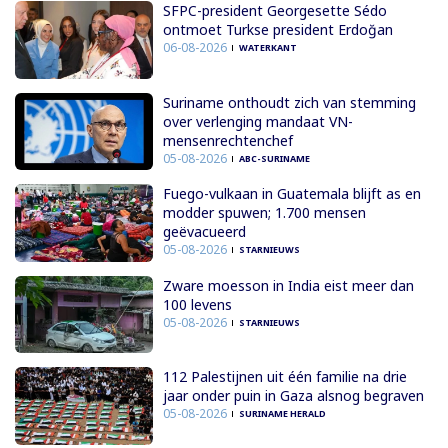
SFPC-president Georgesette Sédo
ontmoet Turkse president Erdoğan
06-08-2026
WATERKANT
Suriname onthoudt zich van stemming
over verlenging mandaat VN-
mensenrechtenchef
05-08-2026
ABC-SURINAME
Fuego-vulkaan in Guatemala blijft as en
modder spuwen; 1.700 mensen
geëvacueerd
05-08-2026
STARNIEUWS
Zware moesson in India eist meer dan
100 levens
05-08-2026
STARNIEUWS
112 Palestijnen uit één familie na drie
jaar onder puin in Gaza alsnog begraven
05-08-2026
SURINAME HERALD