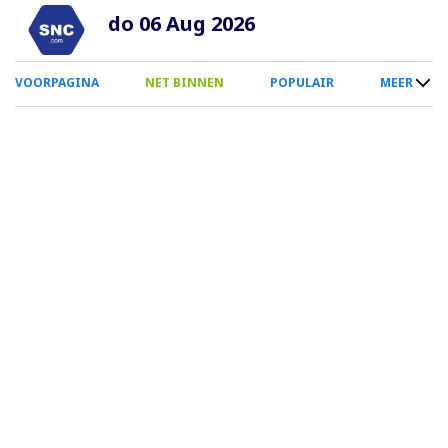
Overslaan
do 06 Aug 2026
en
naar
0
VOORPAGINA
NET BINNEN
POPULAIR
MEER
de
Smartphone
inhoud
Menu
gaan