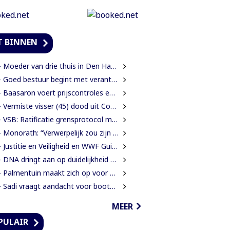
T BINNEN
oeder van drie thuis in Den Haag doodgeschoten; verdachte ex-partner opgepakt na vluchten
 Goed bestuur begint met verantwoording afleggen
Baasaron voert prijscontroles en toezicht op voedselveiligheid op
 Vermiste visser (45) dood uit Coesewijnerivier gehaald
 VSB: Ratificatie grensprotocol mag geen blanco cheque zijn
onorath: “Verwerpelijk zou zijn wanneer we de dingen zouden bedekken met de mantel der liefde”
Justitie en Veiligheid en WWF Guianas verkennen verdere samenwerking
DNA dringt aan op duidelijkheid over oorzaak massale vissterfte
Palmentuin maakt zich op voor kleurrijke viering Dag der Inheemsen
Sadi vraagt aandacht voor boothouders en overbelasting Wijdenboschbrug
MEER
PULAIR