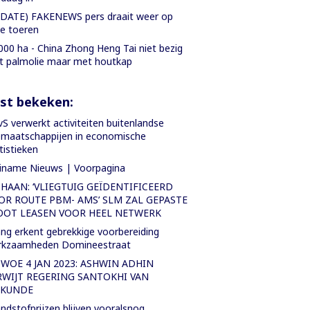
DATE) FAKENEWS pers draait weer op
le toeren
000 ha - China Zhong Heng Tai niet bezig
 palmolie maar met houtkap
st bekeken:
S verwerkt activiteiten buitenlandse
emaatschappijen in economische
tistieken
iname Nieuws | Voorpagina
 HAAN: ‘VLIEGTUIG GEÏDENTIFICEERD
OR ROUTE PBM- AMS’ SLM ZAL GEPASTE
OOT LEASEN VOOR HEEL NETWERK
ng erkent gebrekkige voorbereiding
rkzaamheden Domineestraat
 WOE 4 JAN 2023: ASHWIN ADHIN
RWIJT REGERING SANTOKHI VAN
KUNDE
ndstofprijzen blijven vooralsnog