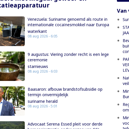
atieapparatuur
Van 
Venezuela: Suriname genoemd als route in
Sur
internationale cocaïnesmokkel naar Europa
ST
waterkant
JA
08 aug 2026 - 6:05
Bew
bui
co
9 augustus: Viering zonder recht is een lege
PA
ceremonie
VE
starnieuws
LE
08 aug 2026 - 6:03
Nat
vei
Baasaron: afbouw brandstofsubsidie op
Min
termijn onvermijdelijk
Bur
suriname herald
Reg
08 aug 2026 - 5:01
oml
Min
voo
Advocaat Serena Essed pleit voor derde
Inf