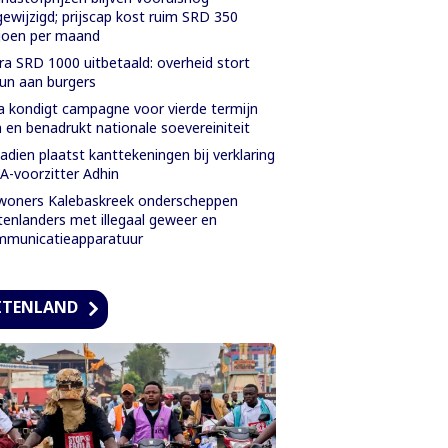
ewijzigd; prijscap kost ruim SRD 350
joen per maand
ra SRD 1000 uitbetaald: overheid stort
un aan burgers
a kondigt campagne voor vierde termijn
 en benadrukt nationale soevereiniteit
adien plaatst kanttekeningen bij verklaring
-voorzitter Adhin
oners Kalebaskreek onderscheppen
tenlanders met illegaal geweer en
mmunicatieapparatuur
ITENLAND