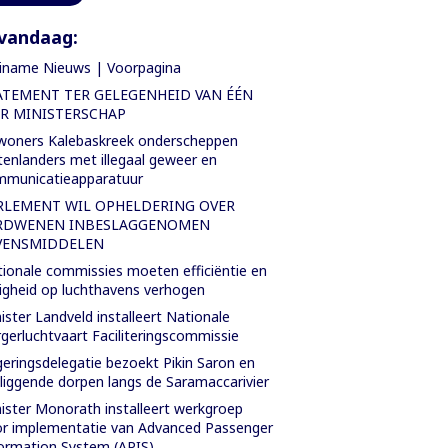
vandaag:
iname Nieuws | Voorpagina
ATEMENT TER GELEGENHEID VAN ÉÉN
AR MINISTERSCHAP
oners Kalebaskreek onderscheppen
tenlanders met illegaal geweer en
mmunicatieapparatuur
RLEMENT WIL OPHELDERING OVER
RDWENEN INBESLAGGENOMEN
VENSMIDDELEN
ionale commissies moeten efficiëntie en
ligheid op luchthavens verhogen
ister Landveld installeert Nationale
gerluchtvaart Faciliteringscommissie
eringsdelegatie bezoekt Pikin Saron en
iggende dorpen langs de Saramaccarivier
ister Monorath installeert werkgroep
r implementatie van Advanced Passenger
ormation System (APIS)