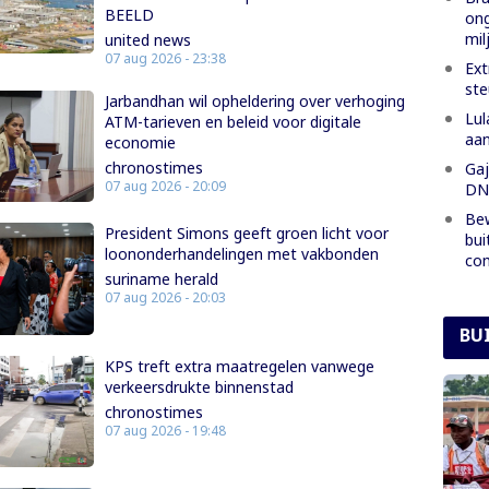
BEELD
ong
mil
united news
07 aug 2026 - 23:38
Ext
ste
Jarbandhan wil opheldering over verhoging
Lul
ATM-tarieven en beleid voor digitale
aan
economie
chronostimes
Gaj
07 aug 2026 - 20:09
DNA
Bew
President Simons geeft groen licht voor
bui
loononderhandelingen met vakbonden
co
suriname herald
07 aug 2026 - 20:03
BU
KPS treft extra maatregelen vanwege
verkeersdrukte binnenstad
chronostimes
07 aug 2026 - 19:48