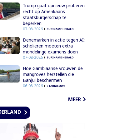
Trump gaat opnieuw proberen
recht op Amerikaans
staatsburgerschap te
beperken
07-08-2026
SURINAME HERALD
Denemarken in actie tegen AI:
scholieren moeten extra
mondelinge examens doen
07-08-2026
SURINAME HERALD
Hoe Gambiaanse vrouwen de
mangroves herstellen die
Banjul beschermen
06-08-2026
STARNIEUWS
MEER
DERLAND