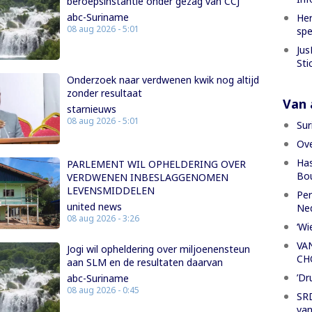
beroepsinstantie onder gezag van CCJ
abc-Suriname
Her
08 aug 2026 - 5:01
spe
Jus
Sti
Onderzoek naar verdwenen kwik nog altijd
zonder resultaat
Van a
starnieuws
08 aug 2026 - 5:01
Sur
Ove
Has
PARLEMENT WIL OPHELDERING OVER
Bou
VERDWENEN INBESLAGGENOMEN
LEVENSMIDDELEN
Per
united news
Ned
08 aug 2026 - 3:26
‘Wi
VA
Jogi wil opheldering over miljoenensteun
CH
aan SLM en de resultaten daarvan
’Dr
abc-Suriname
08 aug 2026 - 0:45
SRD
van