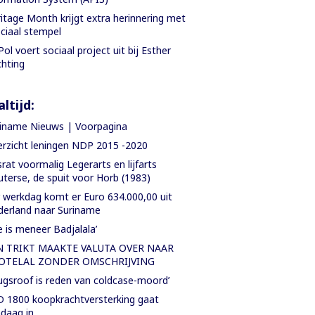
itage Month krijgt extra herinnering met
ciaal stempel
Pol voert sociaal project uit bij Esther
chting
ltijd:
iname Nieuws | Voorpagina
rzicht leningen NDP 2015 -2020
rat voormalig Legerarts en lijfarts
terse, de spuit voor Horb (1983)
 werkdag komt er Euro 634.000,00 uit
erland naar Suriname
e is meneer Badjalala’
N TRIKT MAAKTE VALUTA OVER NAAR
OTELAL ZONDER OMSCHRIJVING
ugsroof is reden van coldcase-moord’
 1800 koopkrachtversterking gaat
daag in