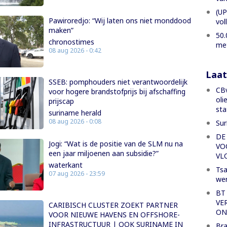
(UP
Pawiroredjo: “Wij laten ons niet monddood
vol
maken”
50.
chronostimes
met
08 aug 2026 - 0:42
Laat
SSEB: pomphouders niet verantwoordelijk
CBv
voor hogere brandstofprijs bij afschaffing
oli
prijscap
sta
suriname herald
08 aug 2026 - 0:08
Sur
DE
Jogi: “Wat is de positie van de SLM nu na
VO
een jaar miljoenen aan subsidie?”
VL
waterkant
Tsa
07 aug 2026 - 23:59
we
BT
VE
CARIBISCH CLUSTER ZOEKT PARTNER
ON
VOOR NIEUWE HAVENS EN OFFSHORE-
INFRASTRUCTUUR | OOK SURINAME IN
Bra