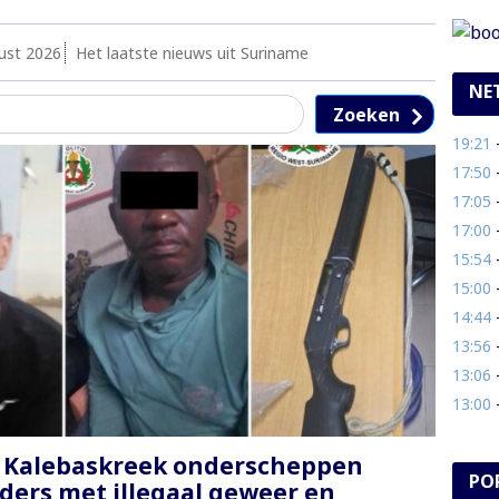
ust 2026
Het laatste nieuws uit Suriname
NE
Zoeken
19:21
- M
17:50
-
17:05
- 
17:00
-
15:54
-
15:00
- M
14:44
- 
13:56
- 
13:06
- 
13:00
- 
 Kalebaskreek onderscheppen
PO
ders met illegaal geweer en