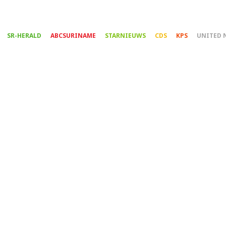
Overslaan
en
naar
SR-HERALD
ABCSURINAME
STARNIEUWS
CDS
KPS
UNITED 
de
inhoud
gaan