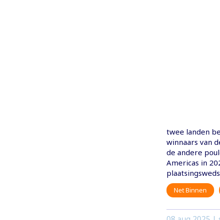
twee landen be
winnaars van 
de andere poul
Americas in 202
plaatsingswedst
Net Binnen
08 aug 2025
| 