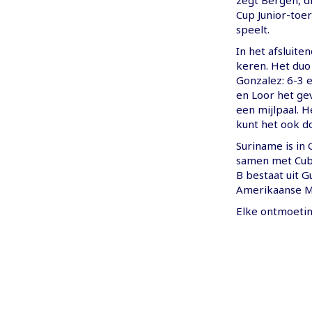
zegt Bergen, d
Cup Junior-toe
speelt.
In het afsluite
keren. Het duo
Gonzalez: 6-3 e
en Loor het gev
een mijlpaal. H
kunt het ook do
Suriname is in
samen met Cuba
B bestaat uit G
Amerikaanse M
Elke ontmoetin