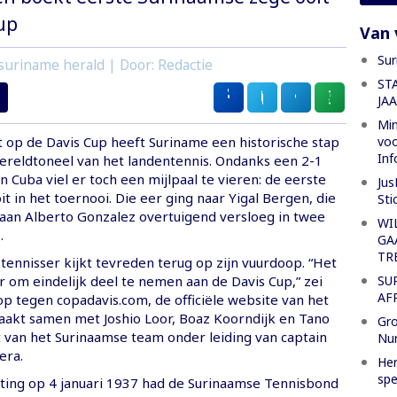
up
Van 
Sur
suriname herald | Door: Redactie
ST
JA
Min
voo
t op de Davis Cup heeft Suriname een historische stap
Inf
ereldtoneel van het landentennis. Ondanks een 2-1
 Cuba viel er toch een mijlpaal te vieren: de eerste
Jus
t in het toernooi. Die eer ging naar Yigal Bergen, die
Sti
aan Alberto Gonzalez overtuigend versloeg in twee
WI
.
GA
TR
tennisser kijkt tevreden terug op zijn vuurdoop. “Het
SU
r om eindelijk deel te nemen aan de Davis Cup,” zei
AF
p tegen copadavis.com, de officiële website van het
maakt samen met Joshio Loor, Boaz Koorndijk en Tano
Gro
t van het Surinaamse team onder leiding van captain
Nu
era.
Her
spe
hting op 4 januari 1937 had de Surinaamse Tennisbond