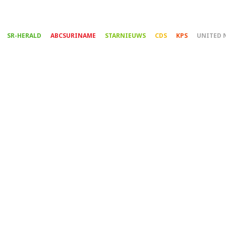
Overslaan
en
naar
SR-HERALD
ABCSURINAME
STARNIEUWS
CDS
KPS
UNITED 
de
inhoud
gaan