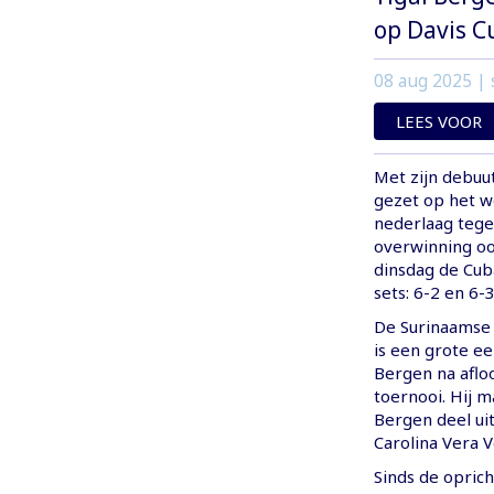
op Davis C
08 aug 2025
| 
LEES VOOR
Met zijn debuu
gezet op het w
nederlaag tegen
overwinning ooi
dinsdag de Cub
sets: 6-2 en 6-3
De Surinaamse 
is een grote ee
Bergen na afloo
toernooi. Hij 
Bergen deel ui
Carolina Vera V
Sinds de opric