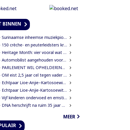
T BINNEN
Surinaamse inheemse muziekpionier Kariñha Basi krijgt oeuvreprijs in Rotterdam
150 crèche- en peuterleidsters krijgen training in verkeerseducatie
 Heritage Month: vier vooral wat jij bent?
utomobilist aangehouden voor dodelijke aanrijding met voetganger en doorrijden na ongeval
PARLEMENT WIL OPHELDERING OVER VERDWENEN INBESLAGGENOMEN LEVENSMIDDELEN
OM eist 2,5 jaar cel tegen vader in zaak rond mishandeling en verwaarlozing
 Echtpaar Lioe-Anjie–Kartosoewito 50 jaar getrouwd
 Echtpaar Lioe-Anjie-Kartosoewito 50 jaar getrouwd
Vijf kinderen ondervoed en ernstig verwaarloosd: 2,5 jaar cel geëist tegen vader
 DNA herschrijft na ruim 35 jaar eigen spelregels
MEER
PULAIR