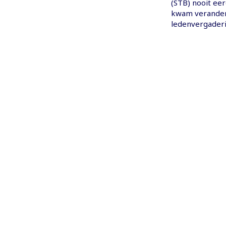
(STB) nooit ee
kwam veranderi
ledenvergaderi