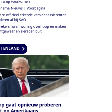
jnramp voorkomen
iname Nieuws | Voorpagina
ste officieel erkende verpleegassistenten
deren af bij SAO
rekers halen woning overhoop en maken
htgeweer en sieraden buit
ITENLAND
mp gaat opnieuw proberen
t op Amerikaans