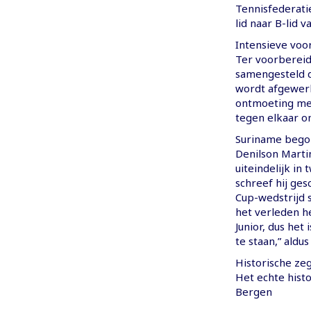
Tennisfederati
lid naar B-lid v
Intensieve voo
Ter voorbereid
samengesteld d
wordt afgewerk
ontmoeting met
tegen elkaar o
Suriname begon
Denilson Marti
uiteindelijk in
schreef hij ges
Cup-wedstrijd s
het verleden 
Junior, dus he
te staan,” aldus
Historische ze
Het echte hist
Bergen