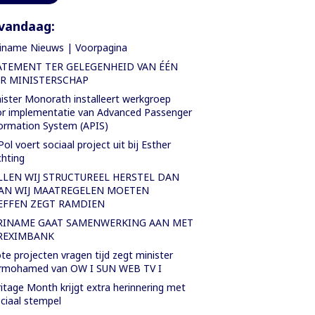
vandaag:
iname Nieuws | Voorpagina
ATEMENT TER GELEGENHEID VAN ÉÉN
AR MINISTERSCHAP
ister Monorath installeert werkgroep
r implementatie van Advanced Passenger
ormation System (APIS)
Pol voert sociaal project uit bij Esther
chting
LLEN WIJ STRUCTUREEL HERSTEL DAN
AN WIJ MAATREGELEN MOETEN
EFFEN ZEGT RAMDIEN
RINAME GAAT SAMENWERKING AAN MET
REXIMBANK
te projecten vragen tijd zegt minister
rmohamed van OW I SUN WEB TV I
itage Month krijgt extra herinnering met
ciaal stempel