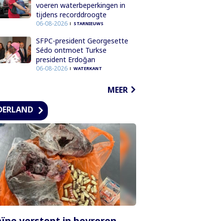
voeren waterbeperkingen in
tijdens recorddroogte
06-08-2026
STARNIEUWS
SFPC-president Georgesette
Sédo ontmoet Turkse
president Erdoğan
06-08-2026
WATERKANT
MEER
DERLAND
ïne verstopt in bevroren