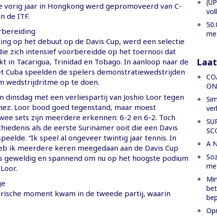
(UP
e vorig jaar in Hongkong werd gepromoveerd van C-
vol
an de ITF.
50.
rbereiding
met
ing op het debuut op de Davis Cup, werd een selectie
ie zich intensief voorbereidde op het toernooi dat
Laat
t in Tacarigua, Trinidad en Tobago. In aanloop naar de
 Cuba speelden de spelers demonstratiewedstrijden
CO
m wedstrijdritme op te doen.
ON
 dinsdag met een verliespartij van Joshio Loor tegen
Sim
nez. Loor bood goed tegenstand, maar moest
ver
 twee sets zijn meerdere erkennen: 6-2 en 6-2. Toch
SU
chiedenis als de eerste Surinamer ooit die een Davis
SC
peelde. “Ik speel al ongeveer twintig jaar tennis. In
A 
heb ik meerdere keren meegedaan aan de Davis Cup
Soz
t is geweldig en spannend om nu op het hoogste podium
met
 Loor.
Min
ge
bet
orische moment kwam in de tweede partij, waarin
bep
Opr