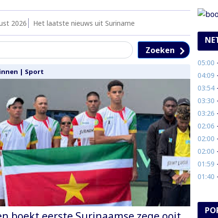
ust 2026
Het laatste nieuws uit Suriname
NE
Zoeken
05:00
- 
innen
|
Sport
04:09
- 
03:54
-
03:30
- A
03:26
- 
02:06
- 
02:00
-
02:00
-
01:59
- 
01:40
-
PO
en boekt eerste Surinaamse zege ooit