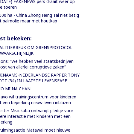
DATE) FAKENEWS pers draait weer op
le toeren
000 ha - China Zhong Heng Tai niet bezig
 palmolie maar met houtkap
st bekeken:
ALITIEBREUK OM GRENSPROTOCOL
WAARSCHIJNLIJK
ons: “We hebben veel staatsbedrijven
lost van allerlei corruptieve zaken”
RINAAMS-NEDERLANDSE RAPPER TONY
OTT (54) IN LAATSTE LEVENSFASE
NO MI NA CHAN
avo wil trainingscentrum voor kinderen
 een beperking nieuw leven inblazen
ister Misiekaba ontvangt pledge voor
ere interactie met kinderen met een
erking
uimingsactie Matawai moet nieuwe