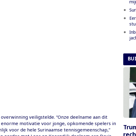
mi
Sur
Eer
stu
Inb
jac
BU
 overwinning veiligstelde. “Onze deelname aan dit
n enorme motivatie voor jonge, opkomende spelers in
Tru
nlijk voor de hele Surinaamse tennisgemeenschap,”
rech