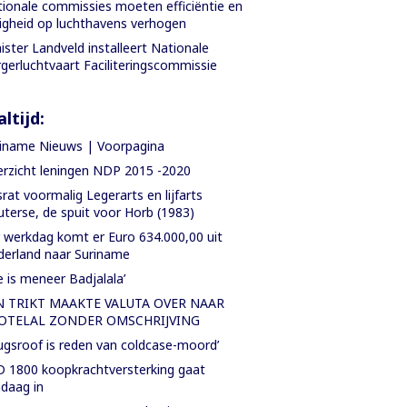
ionale commissies moeten efficiëntie en
ligheid op luchthavens verhogen
ister Landveld installeert Nationale
gerluchtvaart Faciliteringscommissie
ltijd:
iname Nieuws | Voorpagina
rzicht leningen NDP 2015 -2020
rat voormalig Legerarts en lijfarts
terse, de spuit voor Horb (1983)
 werkdag komt er Euro 634.000,00 uit
erland naar Suriname
e is meneer Badjalala’
N TRIKT MAAKTE VALUTA OVER NAAR
OTELAL ZONDER OMSCHRIJVING
ugsroof is reden van coldcase-moord’
 1800 koopkrachtversterking gaat
daag in