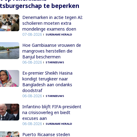
tsburgerschap te beperken
Denemarken in actie tegen AI:
scholieren moeten extra
mondelinge examens doen
07-08-2026
SURINAME HERALD
Hoe Gambiaanse vrouwen de
mangroves herstellen die
Banjul beschermen
06-08-2026
STARNIEUWS
Ex-premier Sheikh Hasina
kondigt terugkeer naar
Bangladesh aan ondanks
doodstraf
06-08-2026
STARNIEUWS
Infantino blijft FIFA-president
na crisisoverleg en biedt
excuses aan
06-08-2026
SURINAME HERALD
Puerto Ricaanse steden