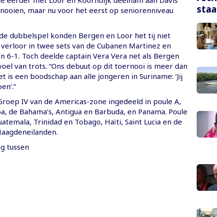
ie eerder met Loor en Koorndijk deelnam aan Davis
staa
rnooien, maar nu voor het eerst op seniorenniveau
nde dubbelspel konden Bergen en Loor het tij niet
 verloor in twee sets van de Cubanen Martinez en
n 6-1. Toch deelde captain Vera Vera net als Bergen
oel van trots. “Ons debuut op dit toernooi is meer dan
et is een boodschap aan alle jongeren in Suriname: ‘Jij
en’.”
 Groep IV van de Americas-zone ingedeeld in poule A,
, de Bahama’s, Antigua en Barbuda, en Panama. Poule
uatemala, Trinidad en Tobago, Haïti, Saint Lucia en de
aagdeneilanden.
g tussen