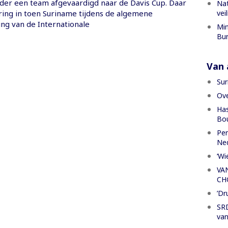
rder een team afgevaardigd naar de Davis Cup. Daar
Nat
vei
ng in toen Suriname tijdens de algemene
ng van de Internationale
Min
Bur
Van a
Sur
Ove
Has
Bou
Per
Ned
‘Wi
VA
CH
’Dr
SRD
van