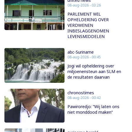
united news
08-aug-2026 - 03:26
PARLEMENT WIL
OPHELDERING OVER
VERDWENEN
INBESLAGGENOMEN
LEVENSMIDDELEN
abc-Suriname
08-aug-2026 - 00:45
Jogi wil opheldering over
miljoenensteun aan SLM en
de resultaten daarvan
chronostimes
08-aug-2026 - 00:42
Pawiroredjo: “Wij laten ons
niet monddood maken”