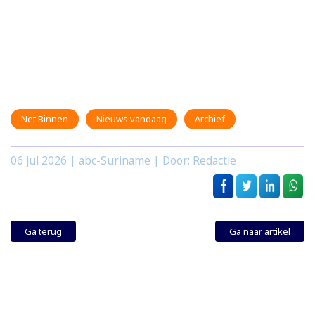
Net Binnen
Nieuws vandaag
Archief
06 jul 2026
| abc-Suriname | Door: Redactie
Ga terug
Ga naar artikel