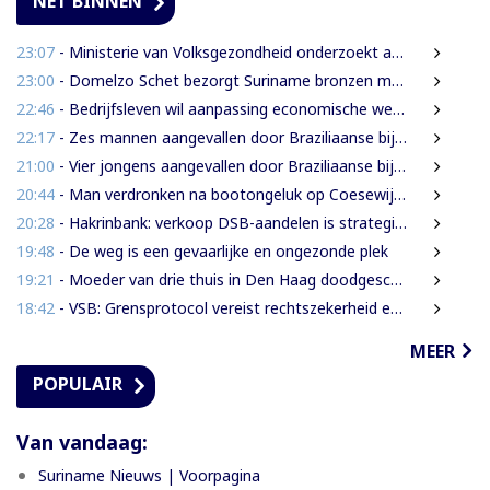
NET BINNEN
23:07
- Ministerie van Volksgezondheid onderzoekt aanbieders van onbewezen middelen tegen nierfalen
23:00
- Domelzo Schet bezorgt Suriname bronzen medaille op CAC-Spelen
22:46
- Bedrijfsleven wil aanpassing economische wetsontwerpen vóór verdere behandeling
22:17
- Zes mannen aangevallen door Braziliaanse bijen tijdens zoektocht naar leguanen
21:00
- Vier jongens aangevallen door Braziliaanse bijen tijdens leguanenjacht
20:44
- Man verdronken na bootongeluk op Coesewijnerivier
20:28
- Hakrinbank: verkoop DSB-aandelen is strategische keuze
19:48
- De weg is een gevaarlijke en ongezonde plek
19:21
- Moeder van drie thuis in Den Haag doodgeschoten; verdachte ex-partner opgepakt na vluchten
18:42
- VSB: Grensprotocol vereist rechtszekerheid en harde waarborgen
MEER
POPULAIR
Van vandaag:
Suriname Nieuws | Voorpagina