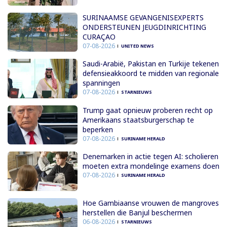
SURINAAMSE GEVANGENISEXPERTS
ONDERSTEUNEN JEUGDINRICHTING
CURAÇAO
07-08-2026
UNITED NEWS
Saudi-Arabië, Pakistan en Turkije tekenen
defensieakkoord te midden van regionale
spanningen
07-08-2026
STARNIEUWS
Trump gaat opnieuw proberen recht op
Amerikaans staatsburgerschap te
beperken
07-08-2026
SURINAME HERALD
Denemarken in actie tegen AI: scholieren
moeten extra mondelinge examens doen
07-08-2026
SURINAME HERALD
Hoe Gambiaanse vrouwen de mangroves
herstellen die Banjul beschermen
06-08-2026
STARNIEUWS