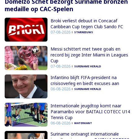
Domelzo Schet bezorgt Suriname bronzen
medaille op CAC-Spelen
Broki verliest debuut in Concacaf
Caribbean Cup tegen Club Sando FC
07-08-2026
STARNIEUWS
Messi schittert met twee goals en
record bij zege Inter Miami in Leagues
Cup
07-08-2026
SURINAME HERALD
Infantino blijft FIFA-president na
crisisoverleg en biedt excuses aan
06-08-2026
SURINAME HERALD
Internationale jeugdtop komt naar
Paramaribo voor BAITALI COTECC U14
Tennis Cup
06-08-2026
WATERKANT
Suriname ontvangt internationale