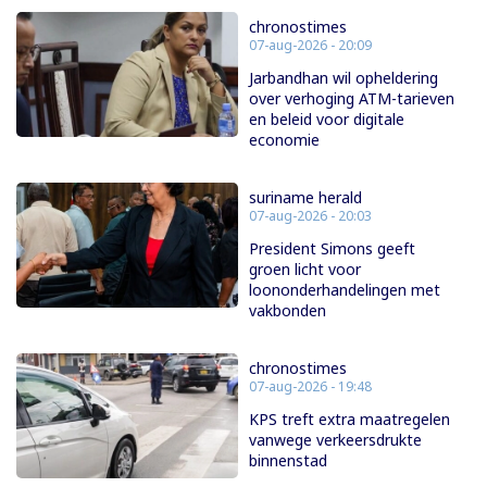
chronostimes
07-aug-2026 - 20:09
Jarbandhan wil opheldering
over verhoging ATM-tarieven
en beleid voor digitale
economie
suriname herald
07-aug-2026 - 20:03
President Simons geeft
groen licht voor
loononderhandelingen met
vakbonden
chronostimes
07-aug-2026 - 19:48
KPS treft extra maatregelen
vanwege verkeersdrukte
binnenstad