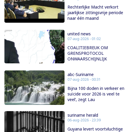
Rechterlijke Macht verkort
jaarlijkse zittingsvrije periode
naar één maand
united news
07-aug-2026 - 01:02
COALITIEBREUK OM
GRENSPROTOCOL
ONWAARSCHIJNLIJK
abc-Suriname
07-aug-2026 - 00:31
Bijna 100 doden in verkeer en
suïcide voor 2026 is veel te
veel’, zegt Lau
suriname herald
06-aug-2026 - 23:39
Guyana levert voortvluchtige