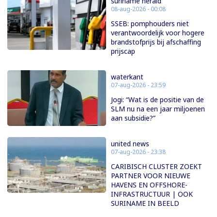
suriname herald
08-aug-2026 - 00:08
SSEB: pomphouders niet
verantwoordelijk voor hogere
brandstofprijs bij afschaffing
prijscap
waterkant
07-aug-2026 - 23:59
Jogi: “Wat is de positie van de
SLM nu na een jaar miljoenen
aan subsidie?”
united news
07-aug-2026 - 23:38
CARIBISCH CLUSTER ZOEKT
PARTNER VOOR NIEUWE
HAVENS EN OFFSHORE-
INFRASTRUCTUUR | OOK
SURINAME IN BEELD