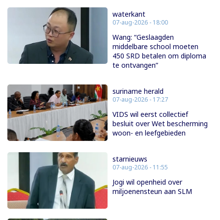
waterkant
07-aug-2026 - 18:00
Wang: “Geslaagden
middelbare school moeten
450 SRD betalen om diploma
te ontvangen”
suriname herald
07-aug-2026 - 17:27
VIDS wil eerst collectief
besluit over Wet bescherming
woon- en leefgebieden
starnieuws
07-aug-2026 - 11:55
Jogi wil openheid over
miljoenensteun aan SLM