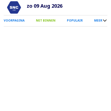
Overslaan
zo 09 Aug 2026
en
naar
0
VOORPAGINA
NET BINNEN
POPULAIR
MEER
de
Smartphone
inhoud
Menu
gaan