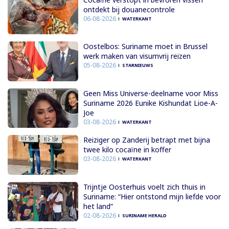
ontdekt bij douanecontrole
06-08-2026
WATERKANT
Oostelbos: Suriname moet in Brussel
werk maken van visumvrij reizen
05-08-2026
STARNIEUWS
Geen Miss Universe-deelname voor Miss
Suriname 2026 Eunike Kishundat Lioe-A-
Joe
03-08-2026
WATERKANT
Reiziger op Zanderij betrapt met bijna
twee kilo cocaïne in koffer
03-08-2026
WATERKANT
Trijntje Oosterhuis voelt zich thuis in
Suriname: “Hier ontstond mijn liefde voor
het land”
02-08-2026
SURINAME HERALD