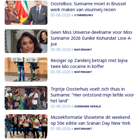
Oostelbos: Suriname moet in Brussel
werk maken van visumvrij reizen
05-08-2026
STARNIEUWS
Geen Miss Universe-deelname voor Miss
Suriname 2026 Eunike Kishundat Lioe-A-
Joe
03-08-2026
WATERKANT
Reiziger op Zanderij betrapt met bijna
twee kilo cocaïne in koffer
03-08-2026
WATERKANT
Trijntje Oosterhuis voelt zich thuis in
Suriname: “Hier ontstond mijn liefde voor
het land”
02-08-2026
SURINAME HERALD
Muziekformatie Showtime dit weekend
op 50e editie van Sranan Day New York
01-08-2026
WATERKANT