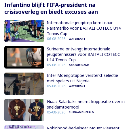
Infantino blijft FIFA-president na
crisisoverleg en biedt excuses aan
Internationale jeugdtop komt naar
Paramaribo voor BAITALI COTECC U14
Tennis Cup
06-08-2026
WATERKANT
Suriname ontvangt internationale
jeugdtennissers voor BAITALI COTECC
U14 Tennis Cup
05-08-2026
ABC-SURINAME
Inter Moengotapoe versterkt selectie
met spelers uit Nigeria
05-08-2026
WATERKANT
Niaaz Salarbaks neemt koppositie over in
sneldamtoernooi
05-08-2026
SURINAME HERALD
Robinhood-bedwinger Mount Pleasant