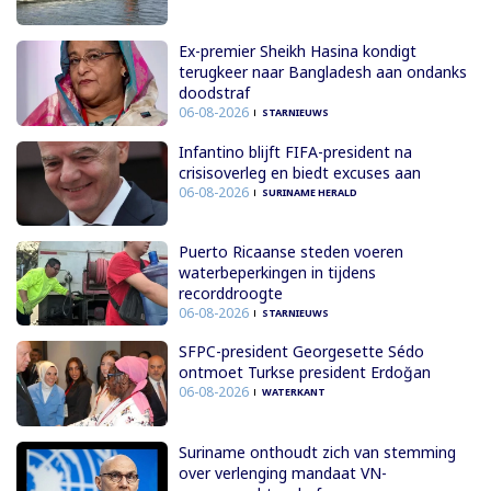
Ex-premier Sheikh Hasina kondigt
terugkeer naar Bangladesh aan ondanks
doodstraf
06-08-2026
STARNIEUWS
Infantino blijft FIFA-president na
crisisoverleg en biedt excuses aan
06-08-2026
SURINAME HERALD
Puerto Ricaanse steden voeren
waterbeperkingen in tijdens
recorddroogte
06-08-2026
STARNIEUWS
SFPC-president Georgesette Sédo
ontmoet Turkse president Erdoğan
06-08-2026
WATERKANT
Suriname onthoudt zich van stemming
over verlenging mandaat VN-