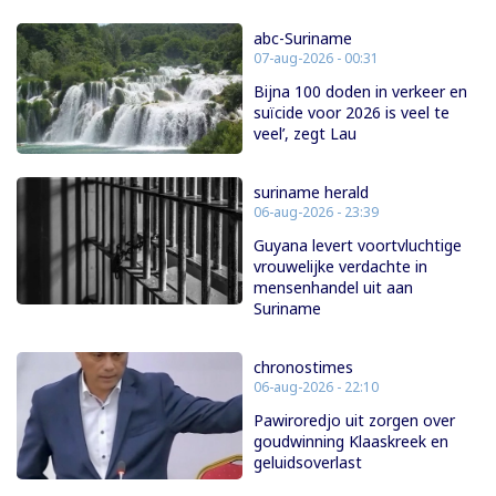
abc-Suriname
07-aug-2026 - 00:31
Bijna 100 doden in verkeer en
suïcide voor 2026 is veel te
veel’, zegt Lau
suriname herald
06-aug-2026 - 23:39
Guyana levert voortvluchtige
vrouwelijke verdachte in
mensenhandel uit aan
Suriname
chronostimes
06-aug-2026 - 22:10
Pawiroredjo uit zorgen over
goudwinning Klaaskreek en
geluidsoverlast