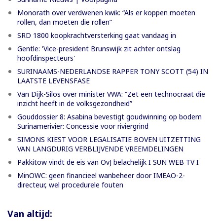
Monorath over verdwenen kwik: “Als er koppen moeten
rollen, dan moeten die rollen”
SRD 1800 koopkrachtversterking gaat vandaag in
Gentle: 'Vice-president Brunswijk zit achter ontslag
hoofdinspecteurs'
SURINAAMS-NEDERLANDSE RAPPER TONY SCOTT (54) IN
LAATSTE LEVENSFASE
Van Dijk-Silos over minister VWA: “Zet een technocraat die
inzicht heeft in de volksgezondheid”
Gouddossier 8: Asabina bevestigt goudwinning op bodem
Surinamerivier: Concessie voor riviergrind
SIMONS KIEST VOOR LEGALISATIE BOVEN UITZETTING
VAN LANGDURIG VERBLIJVENDE VREEMDELINGEN
Pakkitow vindt de eis van OvJ belachelijk I SUN WEB TV I
MinOWC: geen financieel wanbeheer door IMEAO-2-
directeur, wel procedurele fouten
Van altijd: