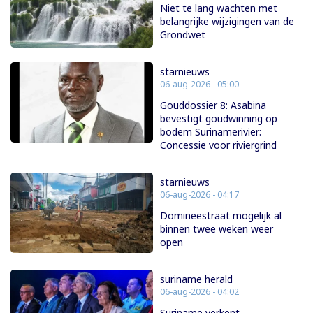
Niet te lang wachten met
belangrijke wijzigingen van de
Grondwet
starnieuws
06-aug-2026 - 05:00
Gouddossier 8: Asabina
bevestigt goudwinning op
bodem Surinamerivier:
Concessie voor riviergrind
starnieuws
06-aug-2026 - 04:17
Domineestraat mogelijk al
binnen twee weken weer
open
suriname herald
06-aug-2026 - 04:02
Suriname verkent