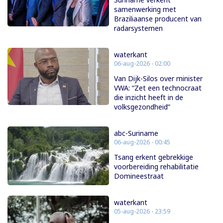
samenwerking met
Braziliaanse producent van
radarsystemen
waterkant
06-aug-2026 - 02:00
Van Dijk-Silos over minister
VWA: “Zet een technocraat
die inzicht heeft in de
volksgezondheid”
abc-Suriname
06-aug-2026 - 00:45
Tsang erkent gebrekkige
voorbereiding rehabilitatie
Domineestraat
waterkant
05-aug-2026 - 23:59