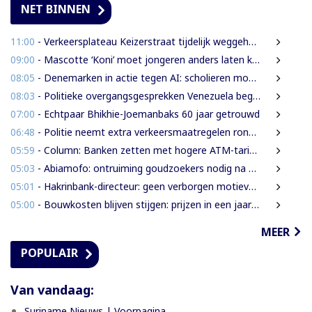
NET BINNEN
11:00
- Verkeersplateau Keizerstraat tijdelijk weggehaald vanwege chaos rond Domineestraat
09:00
- Mascotte ‘Koni’ moet jongeren anders laten kijken naar Surinaamse houtsector
08:05
- Denemarken in actie tegen AI: scholieren moeten extra mondelinge examens doen
08:03
- Politieke overgangsgesprekken Venezuela beginnen zonder Machado
07:00
- Echtpaar Bhikhie-Joemanbaks 60 jaar getrouwd
06:48
- Politie neemt extra verkeersmaatregelen rond afgesloten Domineestraat
05:59
- Column: Banken zetten met hogere ATM-tarieven digitale economie op achterstand
05:03
- Abiamofo: ontruiming goudzoekers nodig na dodelijke risico’s in Moeroekreek en 21 Bergi
05:01
- Hakrinbank-directeur: geen verborgen motieven bij verkoop DSB-belang
05:00
- Bouwkosten blijven stijgen: prijzen in een jaar tijd gemiddeld 7,3% hoger
MEER
POPULAIR
Van vandaag:
Suriname Nieuws | Voorpagina