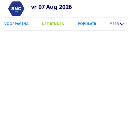
Overslaan
vr 07 Aug 2026
en
naar
0
VOORPAGINA
NET BINNEN
POPULAIR
MEER
de
Smartphone
inhoud
Menu
gaan