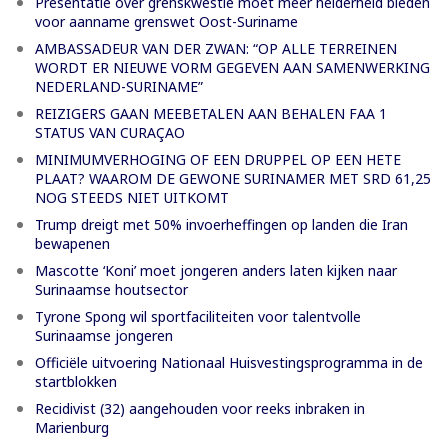
Presentatie over grenskwestie moet meer helderheid bieden
voor aanname grenswet Oost-Suriname
AMBASSADEUR VAN DER ZWAN: “OP ALLE TERREINEN
WORDT ER NIEUWE VORM GEGEVEN AAN SAMENWERKING
NEDERLAND-SURINAME”
REIZIGERS GAAN MEEBETALEN AAN BEHALEN FAA 1
STATUS VAN CURAÇAO
MINIMUMVERHOGING OF EEN DRUPPEL OP EEN HETE
PLAAT? WAAROM DE GEWONE SURINAMER MET SRD 61,25
NOG STEEDS NIET UITKOMT
Trump dreigt met 50% invoerheffingen op landen die Iran
bewapenen
Mascotte ‘Koni’ moet jongeren anders laten kijken naar
Surinaamse houtsector
Tyrone Spong wil sportfaciliteiten voor talentvolle
Surinaamse jongeren
Officiële uitvoering Nationaal Huisvestingsprogramma in de
startblokken
Recidivist (32) aangehouden voor reeks inbraken in
Marienburg