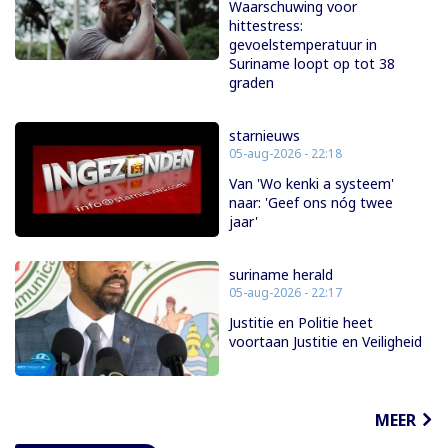
Waarschuwing voor
hittestress:
gevoelstemperatuur in
Suriname loopt op tot 38
graden
starnieuws
05-aug-2026 - 22:18
Van 'Wo kenki a systeem'
naar: 'Geef ons nóg twee
jaar'
suriname herald
05-aug-2026 - 22:17
Justitie en Politie heet
voortaan Justitie en Veiligheid
MEER