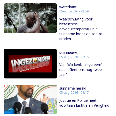
waterkant
05-aug-2026 - 23:59
Waarschuwing voor
hittestress:
gevoelstemperatuur in
Suriname loopt op tot 38
graden
starnieuws
05-aug-2026 - 22:18
Van 'Wo kenki a systeem'
naar: 'Geef ons nóg twee
jaar'
suriname herald
05-aug-2026 - 22:17
Justitie en Politie heet
voortaan Justitie en Veiligheid