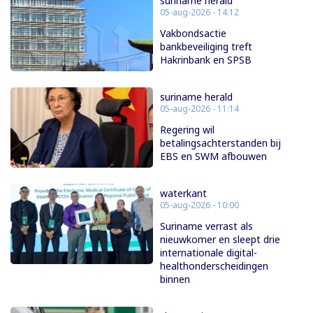
suriname herald
05-aug-2026 - 14:12
Vakbondsactie
bankbeveiliging treft
Hakrinbank en SPSB
suriname herald
05-aug-2026 - 11:14
Regering wil
betalingsachterstanden bij
EBS en SWM afbouwen
waterkant
05-aug-2026 - 10:00
Suriname verrast als
nieuwkomer en sleept drie
internationale digital-
healthonderscheidingen
binnen