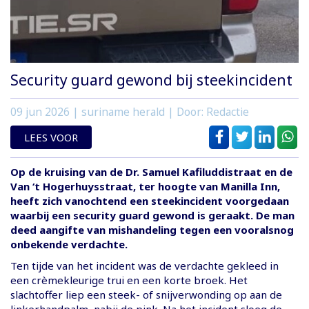
Security guard gewond bij steekincident
09 jun 2026
| suriname herald | Door: Redactie
LEES VOOR
Op de kruising van de Dr. Samuel Kafiluddistraat en de
Van ‘t Hogerhuysstraat, ter hoogte van Manilla Inn,
heeft zich vanochtend een steekincident voorgedaan
waarbij een security guard gewond is geraakt. De man
deed aangifte van mishandeling tegen een vooralsnog
onbekende verdachte.
Ten tijde van het incident was de verdachte gekleed in
een crèmekleurige trui en een korte broek. Het
slachtoffer liep een steek- of snijverwonding op aan de
linkerhandpalm, nabij de pink. Na het incident sloeg de