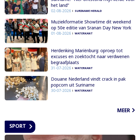
het land”
02-08-2026
SURINAME HERALD
Muziekformatie Showtime dit weekend
op 50e editie van Sranan Day New York
01-08-2026
WATERKANT
Herdenking Mariënburg: oproep tot
excuses en zoektocht naar verdwenen
begraafplaats
31-07-2026
WATERKANT
Douane Nederland vindt crack in pak
popcorn uit Suriname
30-07-2026
WATERKANT
MEER
SPORT