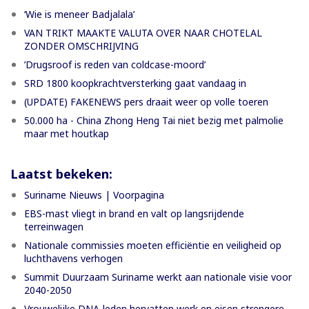
‘Wie is meneer Badjalala’
VAN TRIKT MAAKTE VALUTA OVER NAAR CHOTELAL
ZONDER OMSCHRIJVING
’Drugsroof is reden van coldcase-moord’
SRD 1800 koopkrachtversterking gaat vandaag in
(UPDATE) FAKENEWS pers draait weer op volle toeren
50.000 ha - China Zhong Heng Tai niet bezig met palmolie
maar met houtkap
Laatst bekeken:
Suriname Nieuws | Voorpagina
EBS-mast vliegt in brand en valt op langsrijdende
terreinwagen
Nationale commissies moeten efficiëntie en veiligheid op
luchthavens verhogen
Summit Duurzaam Suriname werkt aan nationale visie voor
2040-2050
Vrouwelijke DNA-leden hervatten werk en eisen strengere