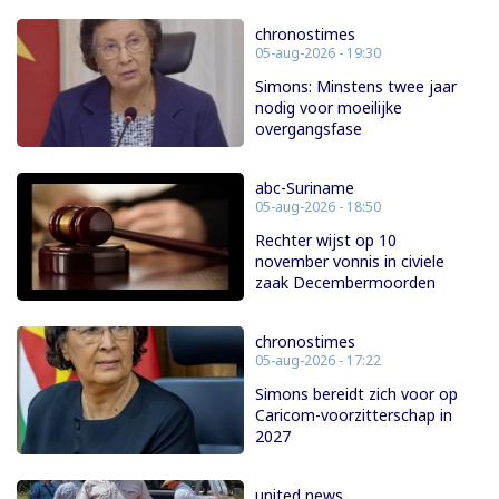
chronostimes
05-aug-2026 - 19:30
Simons: Minstens twee jaar
nodig voor moeilijke
overgangsfase
abc-Suriname
05-aug-2026 - 18:50
Rechter wijst op 10
november vonnis in civiele
zaak Decembermoorden
chronostimes
05-aug-2026 - 17:22
Simons bereidt zich voor op
Caricom-voorzitterschap in
2027
united news