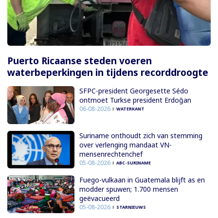
Puerto Ricaanse steden voeren
waterbeperkingen in tijdens recorddroogte
SFPC-president Georgesette Sédo
ontmoet Turkse president Erdoğan
06-08-2026
WATERKANT
Suriname onthoudt zich van stemming
over verlenging mandaat VN-
mensenrechtenchef
05-08-2026
ABC-SURINAME
Fuego-vulkaan in Guatemala blijft as en
modder spuwen; 1.700 mensen
geëvacueerd
05-08-2026
STARNIEUWS