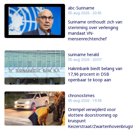
abc-Suriname
05-aug-2026 - 20:45
Suriname onthoudt zich van
stemming over verlenging
mandaat VN-
mensenrechtenchef
suriname herald
05-aug-2026 - 20:07
Hakrinbank biedt belang van
17,96 procent in DSB
openbaar te koop aan
chronostimes
05-aug-2026 - 19:38
Drempel verwijderd voor
vlottere doorstroming op
kruispunt
Keizerstraat/Zwartenhovenbrugs