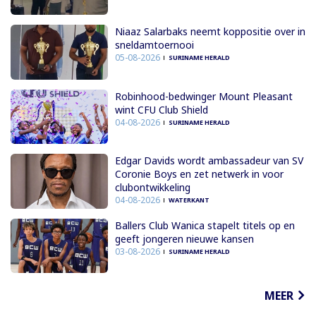
Niaaz Salarbaks neemt koppositie over in
sneldamtoernooi
05-08-2026
SURINAME HERALD
Robinhood-bedwinger Mount Pleasant
wint CFU Club Shield
04-08-2026
SURINAME HERALD
Edgar Davids wordt ambassadeur van SV
Coronie Boys en zet netwerk in voor
clubontwikkeling
04-08-2026
WATERKANT
Ballers Club Wanica stapelt titels op en
geeft jongeren nieuwe kansen
03-08-2026
SURINAME HERALD
MEER