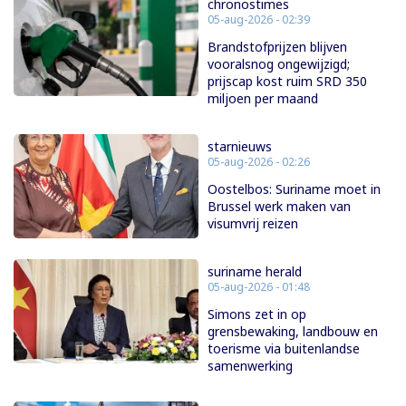
chronostimes
05-aug-2026 - 02:39
Brandstofprijzen blijven
vooralsnog ongewijzigd;
prijscap kost ruim SRD 350
miljoen per maand
starnieuws
05-aug-2026 - 02:26
Oostelbos: Suriname moet in
Brussel werk maken van
visumvrij reizen
suriname herald
05-aug-2026 - 01:48
Simons zet in op
grensbewaking, landbouw en
toerisme via buitenlandse
samenwerking