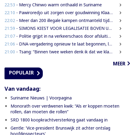
22:53
- Mercy Chinwo warm onthaald in Suriname
22:10
- Pawiroredjo uit zorgen over goudwinning Klaaskreek en geluidsoverlast
22:02
- Meer dan 200 illegale kampen ontmanteld tijdens operatie bij Moeroekreek
21:59
- SIMONS KIEST VOOR LEGALISATIE BOVEN UITZETTING VAN LANGDURIG VERBLIJVENDE VREEMDELINGEN
21:07
- Politie grijpt in na verkeerschaos door afsluiting Domineestraat
21:06
- DNA-vergadering opnieuw te laat begonnen, leden eisen aanpak laatkomers
21:00
- Tsang: “Binnen twee weken denk ik dat we klaar moeten zijn met werkzaamheden Domineestraat”
MEER
POPULAIR
Van vandaag:
Suriname Nieuws | Voorpagina
Monorath over verdwenen kwik: “Als er koppen moeten
rollen, dan moeten die rollen”
SRD 1800 koopkrachtversterking gaat vandaag in
Gentle: 'Vice-president Brunswijk zit achter ontslag
hoofdinspecteurs'