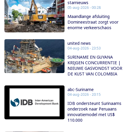
starnieuws
05-aug-2026 - 00:28
Maandlange afsluiting
Domineestraat zorgt voor
enorme verkeerschaos
united news
04-aug-2026 - 23:53
SURINAME EN GUYANA
KRIJGEN CONCURRENTIE |
NIEUWE GASVONDST VOOR
DE KUST VAN COLOMBIA
abc-Suriname
04-aug-2026 - 20:15
IDB ondersteunt Surinaams
onderzoek naar Peruaans
innovatiemodel met US$
110.000