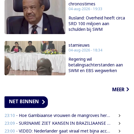
chronostimes
04-aug-2026 - 19:33
Rusland: Overheid heeft circa
SRD 100 miljoen aan
schulden bij SWM
starnieuws
04-aug-2026 - 18:34
Regering wil
betalingsachterstanden aan
SWM en EBS wegwerken
MEER
NET BINNEN
23:10
- Hoe Gambiaanse vrouwen de mangroves herstellen die Banjul beschermen
23:09
- SURINAME ZIET KANSEN IN BRAZILIAANSE RADARTECHNOLOGIE VOOR GRENSBEWAKING EN VEILIGHEID
23:00
- VIDEO: Nederlander gaat viraal met bijna accentloze versie van Damaru’s ‘Mi Rowsu’