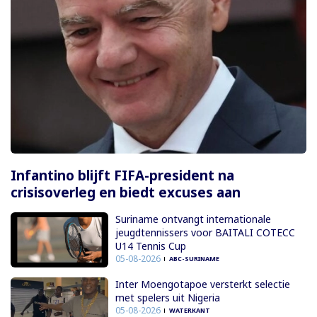
Infantino blijft FIFA-president na
crisisoverleg en biedt excuses aan
Suriname ontvangt internationale
jeugdtennissers voor BAITALI COTECC
U14 Tennis Cup
05-08-2026
ABC-SURINAME
Inter Moengotapoe versterkt selectie
met spelers uit Nigeria
05-08-2026
WATERKANT