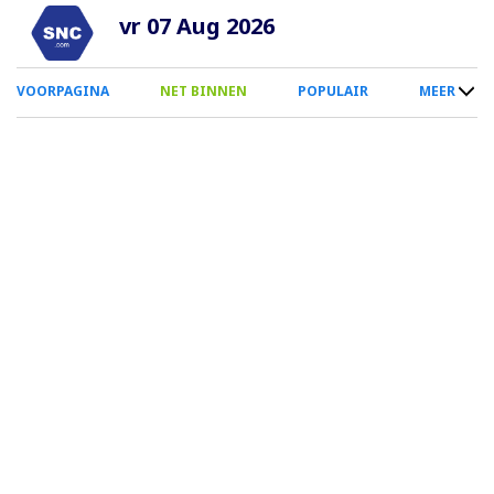
Overslaan
vr 07 Aug 2026
en
naar
0
VOORPAGINA
NET BINNEN
POPULAIR
MEER
de
Smartphone
inhoud
Menu
gaan