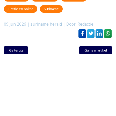
Justitie en politie
Suriname
09 jun 2026
| suriname herald | Door: Redactie
Ga terug
Ga naar artikel