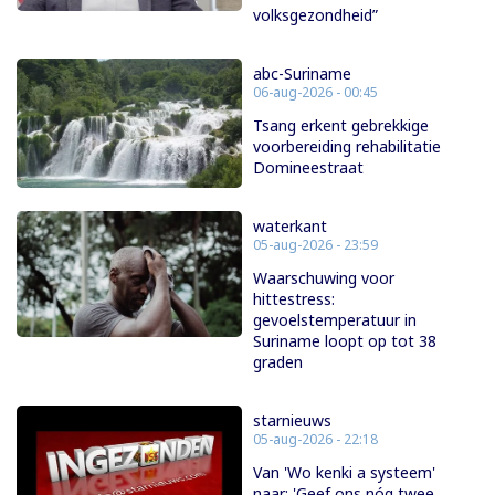
volksgezondheid”
abc-Suriname
06-aug-2026 - 00:45
Tsang erkent gebrekkige
voorbereiding rehabilitatie
Domineestraat
waterkant
05-aug-2026 - 23:59
Waarschuwing voor
hittestress:
gevoelstemperatuur in
Suriname loopt op tot 38
graden
starnieuws
05-aug-2026 - 22:18
Van 'Wo kenki a systeem'
naar: 'Geef ons nóg twee