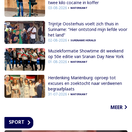
twee kilo cocaïne in koffer
03-08-2026
WATERKANT
Trijntje Oosterhuis voelt zich thuis in
Suriname: “Hier ontstond mijn liefde voor
het land”
02-08-2026
SURINAME HERALD
Muziekformatie Showtime dit weekend
op 50e editie van Sranan Day New York
01-08-2026
WATERKANT
Herdenking Mariënburg: oproep tot
excuses en zoektocht naar verdwenen
begraafplaats
31-07-2026
WATERKANT
MEER
SPORT