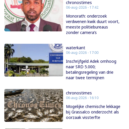
chronostimes
06-aug-2026 - 17:42
Monorath: onderzoek
verdwenen kwik duurt voort,
meeste politiebureaus
zonder camera’s
waterkant
06-aug-2026 - 17:00
Inschrijfgeld Adek omhoog
naar SRD 5.000;
betalingsregeling van drie
naar twee termijnen
chronostimes
06-aug-2026 - 16:10
Mogelijke chemische lekkage
bij Grassalco onderzocht als
oorzaak vissterfte