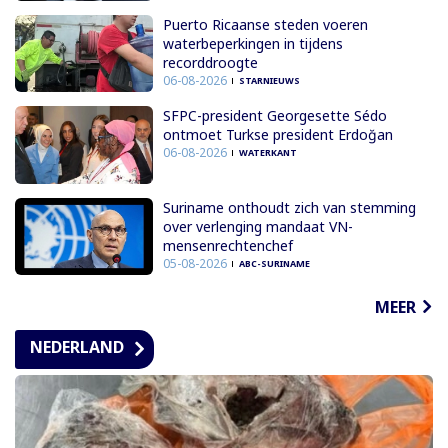
Puerto Ricaanse steden voeren
waterbeperkingen in tijdens
recorddroogte
06-08-2026
STARNIEUWS
SFPC-president Georgesette Sédo
ontmoet Turkse president Erdoğan
06-08-2026
WATERKANT
Suriname onthoudt zich van stemming
over verlenging mandaat VN-
mensenrechtenchef
05-08-2026
ABC-SURINAME
MEER
NEDERLAND