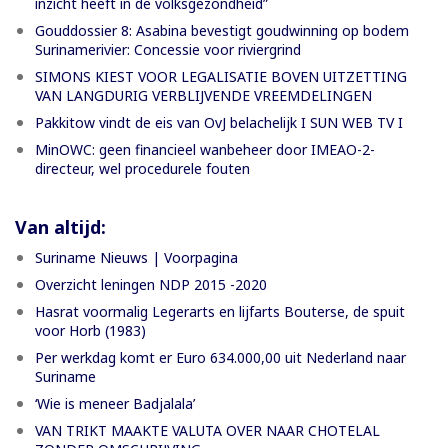
inzicht heeft in de volksgezondheid”
Gouddossier 8: Asabina bevestigt goudwinning op bodem
Surinamerivier: Concessie voor riviergrind
SIMONS KIEST VOOR LEGALISATIE BOVEN UITZETTING
VAN LANGDURIG VERBLIJVENDE VREEMDELINGEN
Pakkitow vindt de eis van OvJ belachelijk I SUN WEB TV I
MinOWC: geen financieel wanbeheer door IMEAO-2-
directeur, wel procedurele fouten
Van altijd:
Suriname Nieuws | Voorpagina
Overzicht leningen NDP 2015 -2020
Hasrat voormalig Legerarts en lijfarts Bouterse, de spuit
voor Horb (1983)
Per werkdag komt er Euro 634.000,00 uit Nederland naar
Suriname
‘Wie is meneer Badjalala’
VAN TRIKT MAAKTE VALUTA OVER NAAR CHOTELAL