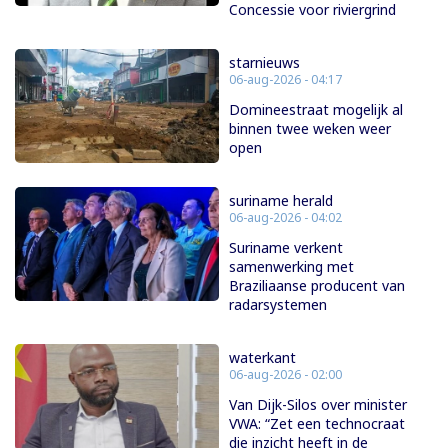
Concessie voor riviergrind
starnieuws
06-aug-2026 - 04:17
Domineestraat mogelijk al
binnen twee weken weer
open
suriname herald
06-aug-2026 - 04:02
Suriname verkent
samenwerking met
Braziliaanse producent van
radarsystemen
waterkant
06-aug-2026 - 02:00
Van Dijk-Silos over minister
VWA: “Zet een technocraat
die inzicht heeft in de