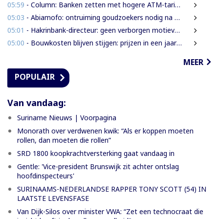
05:59
- Column: Banken zetten met hogere ATM-tarieven digitale economie op achterstand
05:03
- Abiamofo: ontruiming goudzoekers nodig na dodelijke risico’s in Moeroekreek en 21 Bergi
05:01
- Hakrinbank-directeur: geen verborgen motieven bij verkoop DSB-belang
05:00
- Bouwkosten blijven stijgen: prijzen in een jaar tijd gemiddeld 7,3% hoger
MEER
POPULAIR
Van vandaag:
Suriname Nieuws | Voorpagina
Monorath over verdwenen kwik: “Als er koppen moeten
rollen, dan moeten die rollen”
SRD 1800 koopkrachtversterking gaat vandaag in
Gentle: 'Vice-president Brunswijk zit achter ontslag
hoofdinspecteurs'
SURINAAMS-NEDERLANDSE RAPPER TONY SCOTT (54) IN
LAATSTE LEVENSFASE
Van Dijk-Silos over minister VWA: “Zet een technocraat die