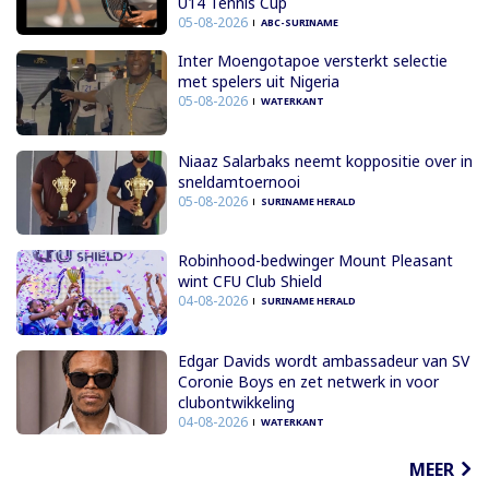
U14 Tennis Cup
05-08-2026
ABC-SURINAME
Inter Moengotapoe versterkt selectie
met spelers uit Nigeria
05-08-2026
WATERKANT
Niaaz Salarbaks neemt koppositie over in
sneldamtoernooi
05-08-2026
SURINAME HERALD
Robinhood-bedwinger Mount Pleasant
wint CFU Club Shield
04-08-2026
SURINAME HERALD
Edgar Davids wordt ambassadeur van SV
Coronie Boys en zet netwerk in voor
clubontwikkeling
04-08-2026
WATERKANT
MEER