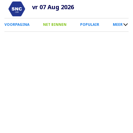
Overslaan
vr 07 Aug 2026
en
naar
0
VOORPAGINA
NET BINNEN
POPULAIR
MEER
de
Smartphone
inhoud
Menu
gaan