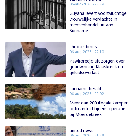
06-aug-2026 - 23:39
Guyana levert voortvluchtige
vrouwelijke verdachte in
mensenhandel uit aan
Suriname
chronostimes
06-aug-2026 - 22:10
Pawiroredjo uit zorgen over
goudwinning Klaaskreek en
geluidsoverlast
suriname herald
06-aug-2026 - 22:02
Meer dan 200 illegale kampen
ontmanteld tijdens operatie
bij Moeroekreek
united news
06-aug-2026 - 21:59