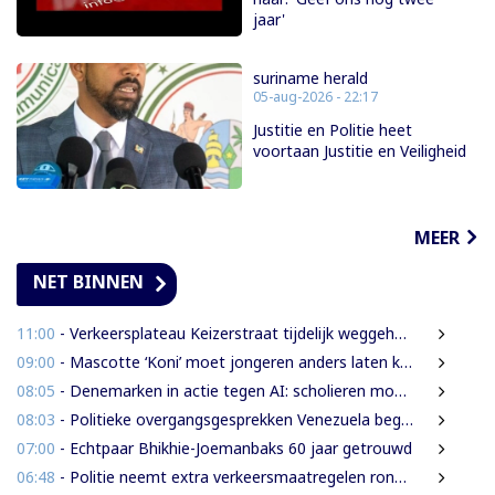
jaar'
suriname herald
05-aug-2026 - 22:17
Justitie en Politie heet
voortaan Justitie en Veiligheid
MEER
NET BINNEN
11:00
- Verkeersplateau Keizerstraat tijdelijk weggehaald vanwege chaos rond Domineestraat
09:00
- Mascotte ‘Koni’ moet jongeren anders laten kijken naar Surinaamse houtsector
08:05
- Denemarken in actie tegen AI: scholieren moeten extra mondelinge examens doen
08:03
- Politieke overgangsgesprekken Venezuela beginnen zonder Machado
07:00
- Echtpaar Bhikhie-Joemanbaks 60 jaar getrouwd
06:48
- Politie neemt extra verkeersmaatregelen rond afgesloten Domineestraat