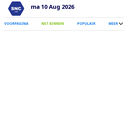
Overslaan
ma 10 Aug 2026
en
naar
0
VOORPAGINA
NET BINNEN
POPULAIR
MEER
de
Smartphone
inhoud
Menu
gaan