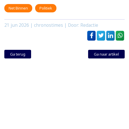
Net Binnen
Politiek
21 jun 2026
| chronostimes | Door: Redactie
Ga terug
Ga naar artikel