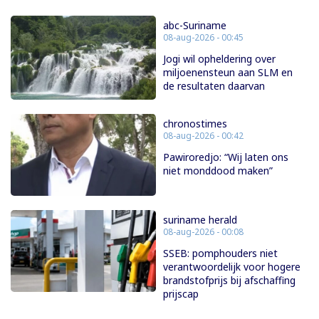
abc-Suriname
08-aug-2026 - 00:45
Jogi wil opheldering over
miljoenensteun aan SLM en
de resultaten daarvan
chronostimes
08-aug-2026 - 00:42
Pawiroredjo: “Wij laten ons
niet monddood maken”
suriname herald
08-aug-2026 - 00:08
SSEB: pomphouders niet
verantwoordelijk voor hogere
brandstofprijs bij afschaffing
prijscap