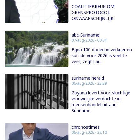
COALITIEBREUK OM
GRENSPROTOCOL
ONWAARSCHIJNLIJK
abc-Suriname
07-aug-2026 - 00:31
Bijna 100 doden in verkeer en
suïcide voor 2026 is veel te
veel’, zegt Lau
suriname herald
06-aug-2026 - 23:39
Guyana levert voortvluchtige
vrouwelijke verdachte in
mensenhandel uit aan
Suriname
chronostimes
06-aug-2026 - 22:10