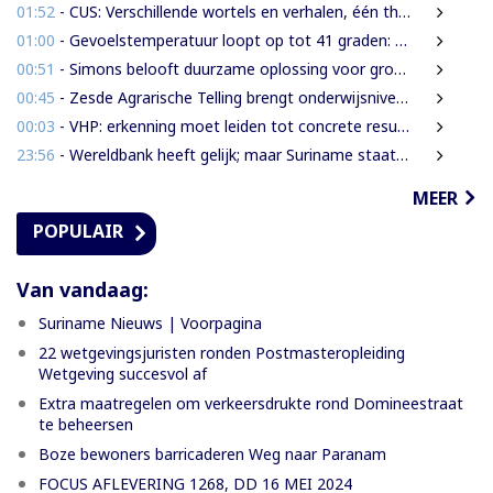
01:52
- CUS: Verschillende wortels en verhalen, één thuis
01:00
- Gevoelstemperatuur loopt op tot 41 graden: waarschuwing voor hittestress in Suriname
00:51
- Simons belooft duurzame oplossing voor grondenrechtenvraagstuk
00:45
- Zesde Agrarische Telling brengt onderwijsniveau landbouwers in kaart
00:03
- VHP: erkenning moet leiden tot concrete resultaten
23:56
- Wereldbank heeft gelijk; maar Suriname staat voor een grotere uitdaging
MEER
POPULAIR
Van vandaag:
Suriname Nieuws | Voorpagina
22 wetgevingsjuristen ronden Postmasteropleiding
Wetgeving succesvol af
Extra maatregelen om verkeersdrukte rond Domineestraat
te beheersen
Boze bewoners barricaderen Weg naar Paranam
FOCUS AFLEVERING 1268, DD 16 MEI 2024