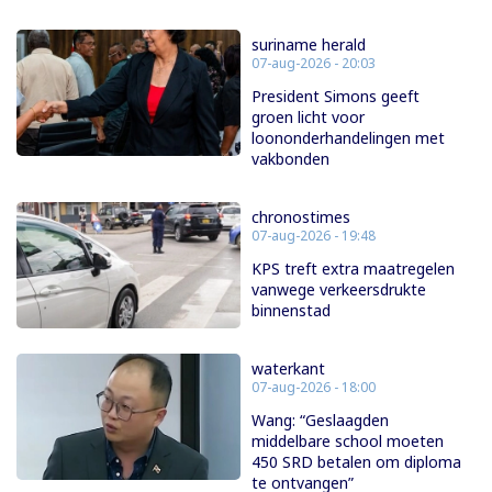
suriname herald
07-aug-2026 - 20:03
President Simons geeft
groen licht voor
loononderhandelingen met
vakbonden
chronostimes
07-aug-2026 - 19:48
KPS treft extra maatregelen
vanwege verkeersdrukte
binnenstad
waterkant
07-aug-2026 - 18:00
Wang: “Geslaagden
middelbare school moeten
450 SRD betalen om diploma
te ontvangen”