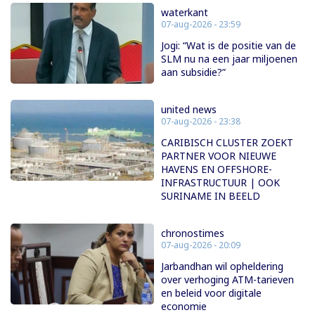
waterkant
07-aug-2026 - 23:59
Jogi: “Wat is de positie van de
SLM nu na een jaar miljoenen
aan subsidie?”
united news
07-aug-2026 - 23:38
CARIBISCH CLUSTER ZOEKT
PARTNER VOOR NIEUWE
HAVENS EN OFFSHORE-
INFRASTRUCTUUR | OOK
SURINAME IN BEELD
chronostimes
07-aug-2026 - 20:09
Jarbandhan wil opheldering
over verhoging ATM-tarieven
en beleid voor digitale
economie