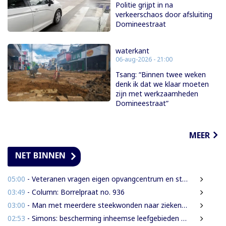
Politie grijpt in na
verkeerschaos door afsluiting
Domineestraat
waterkant
06-aug-2026 - 21:00
Tsang: “Binnen twee weken
denk ik dat we klaar moeten
zijn met werkzaamheden
Domineestraat”
MEER
NET BINNEN
05:00
- Veteranen vragen eigen opvangcentrum en structurele steun: ‘Vandaag militair, morgen veteraan’
03:49
- Column: Borrelpraat no. 936
03:00
- Man met meerdere steekwonden naar ziekenhuis na ruzie bij discotheek
02:53
- Simons: bescherming inheemse leefgebieden en cultuur van nationaal belang