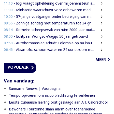
11:10
- Jogi vraagt opheldering over miljoenensteun aan SLM en behaalde resultaten
11:00
- Ministerie waarschuwt voor onbewezen medische claims via sociale media
10:00
- 57-jarige voetganger onder bedreiging van mes beroofd van mobiele telefoon
09:56
- Zonnige zondag met temperaturen tot 34 graden
08:14
- Romeins scheepswrak van ruim 2000 jaar oud ontdekt bij Sicilië
08:00
- Echtpaar Wongso-Wagijo 50 jaar getrouwd
07:58
- Autobomaanslag schudt Colombia op na inauguratie van hardline president
06:46
- Abiamofo: schoon water en 24 uur stroom moeten ook afgelegen dorpen bereiken
MEER
POPULAIR
Van vandaag:
Suriname Nieuws | Voorpagina
Tempo opvoeren om risico blacklisting te verkleinen
Eerste Cubaanse leerling ooit geslaagd aan A.T. Calorschool
Bewoners Tourtonne slaan alarm over toenemende
prostitutie, drugshandel en overlast door vreemdelingen