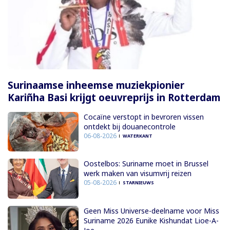
Surinaamse inheemse muziekpionier
Kariñha Basi krijgt oeuvreprijs in Rotterdam
Cocaïne verstopt in bevroren vissen
ontdekt bij douanecontrole
06-08-2026
WATERKANT
Oostelbos: Suriname moet in Brussel
werk maken van visumvrij reizen
05-08-2026
STARNIEUWS
Geen Miss Universe-deelname voor Miss
Suriname 2026 Eunike Kishundat Lioe-A-