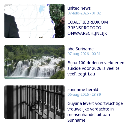
united news
07-aug-2026 - 01:02
COALITIEBREUK OM
GRENSPROTOCOL
ONWAARSCHIJNLIJK
abc-Suriname
07-aug-2026 - 00:31
Bijna 100 doden in verkeer en
suïcide voor 2026 is veel te
veel’, zegt Lau
suriname herald
06-aug-2026 - 23:39
Guyana levert voortvluchtige
vrouwelijke verdachte in
mensenhandel uit aan
Suriname