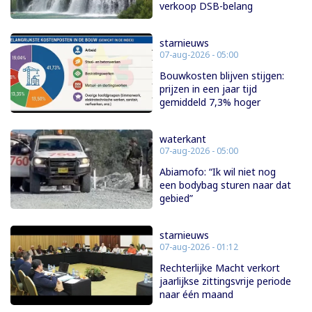
verkoop DSB-belang
starnieuws
07-aug-2026 - 05:00
Bouwkosten blijven stijgen:
prijzen in een jaar tijd
gemiddeld 7,3% hoger
waterkant
07-aug-2026 - 05:00
Abiamofo: “Ik wil niet nog
een bodybag sturen naar dat
gebied”
starnieuws
07-aug-2026 - 01:12
Rechterlijke Macht verkort
jaarlijkse zittingsvrije periode
naar één maand