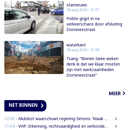
starnieuws
06-aug-2026 - 21:07
Politie grijpt in na
verkeerschaos door afsluiting
Domineestraat
waterkant
06-aug-2026 - 21:00
Tsang: “Binnen twee weken
denk ik dat we klaar moeten
zijn met werkzaamheden
Domineestraat”
MEER
NET BINNEN
12:00
- Mulokot waarschuwt regering-Simons: ‘Maak van 5-kilometerwet geen uitstel van echte grondenrechten’
11:54
- VHP: Erkenning, rechtvaardigheid en verbondenheid op 9 augustus