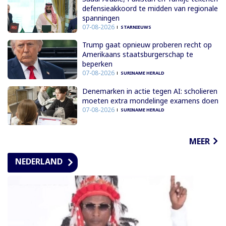
defensieakkoord te midden van regionale
spanningen
07-08-2026
STARNIEUWS
Trump gaat opnieuw proberen recht op
Amerikaans staatsburgerschap te
beperken
07-08-2026
SURINAME HERALD
Denemarken in actie tegen AI: scholieren
moeten extra mondelinge examens doen
07-08-2026
SURINAME HERALD
MEER
NEDERLAND