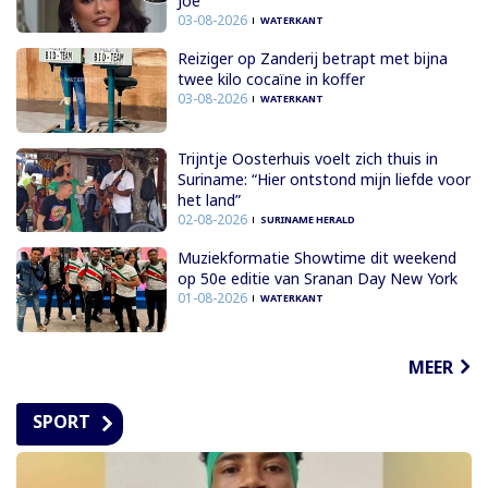
Joe
03-08-2026
WATERKANT
Reiziger op Zanderij betrapt met bijna
twee kilo cocaïne in koffer
03-08-2026
WATERKANT
Trijntje Oosterhuis voelt zich thuis in
Suriname: “Hier ontstond mijn liefde voor
het land”
02-08-2026
SURINAME HERALD
Muziekformatie Showtime dit weekend
op 50e editie van Sranan Day New York
01-08-2026
WATERKANT
MEER
SPORT