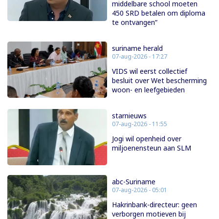
middelbare school moeten
450 SRD betalen om diploma
te ontvangen”
suriname herald
07-aug-2026 - 17:27
VIDS wil eerst collectief
besluit over Wet bescherming
woon- en leefgebieden
starnieuws
07-aug-2026 - 11:55
Jogi wil openheid over
miljoenensteun aan SLM
abc-Suriname
07-aug-2026 - 05:01
Hakrinbank-directeur: geen
verborgen motieven bij