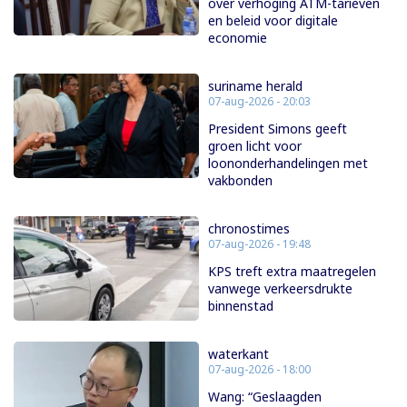
over verhoging ATM-tarieven
en beleid voor digitale
economie
suriname herald
07-aug-2026 - 20:03
President Simons geeft
groen licht voor
loononderhandelingen met
vakbonden
chronostimes
07-aug-2026 - 19:48
KPS treft extra maatregelen
vanwege verkeersdrukte
binnenstad
waterkant
07-aug-2026 - 18:00
Wang: “Geslaagden