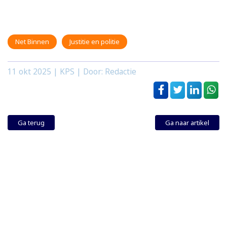
Net Binnen
Justitie en politie
11 okt 2025
| KPS | Door: Redactie
Ga terug
Ga naar artikel