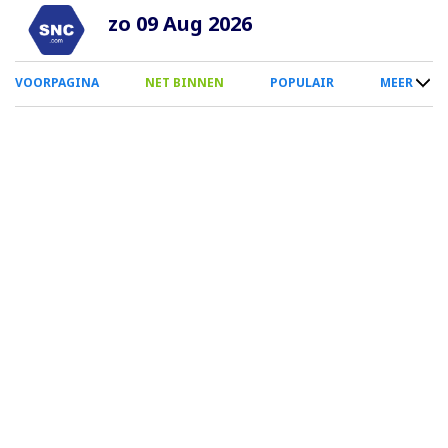
Overslaan
zo 09 Aug 2026
en
naar
0
VOORPAGINA
NET BINNEN
POPULAIR
MEER
de
Smartphone
inhoud
Menu
gaan