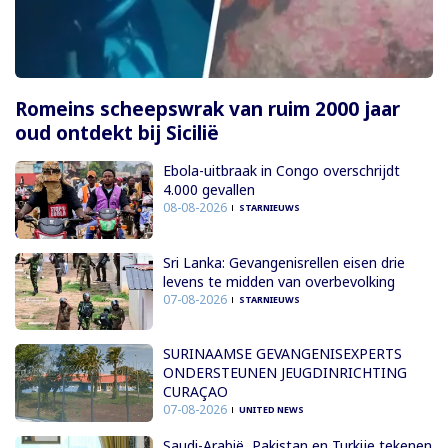
Romeins scheepswrak van ruim 2000 jaar
oud ontdekt bij Sicilië
Ebola-uitbraak in Congo overschrijdt
4.000 gevallen
08-08-2026
STARNIEUWS
Sri Lanka: Gevangenisrellen eisen drie
levens te midden van overbevolking
07-08-2026
STARNIEUWS
SURINAAMSE GEVANGENISEXPERTS
ONDERSTEUNEN JEUGDINRICHTING
CURAÇAO
07-08-2026
UNITED NEWS
Saudi-Arabië, Pakistan en Turkije tekenen