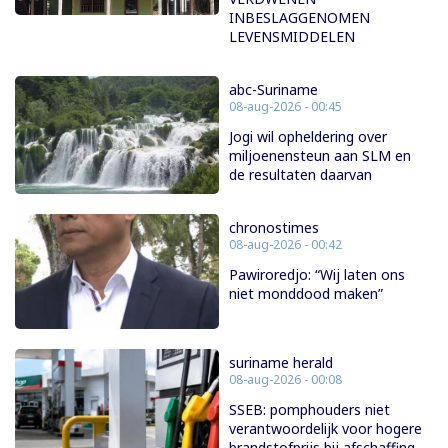
INBESLAGGENOMEN
LEVENSMIDDELEN
abc-Suriname
08-aug-2026 - 00:45
Jogi wil opheldering over
miljoenensteun aan SLM en
de resultaten daarvan
chronostimes
08-aug-2026 - 00:42
Pawiroredjo: “Wij laten ons
niet monddood maken”
suriname herald
08-aug-2026 - 00:08
SSEB: pomphouders niet
verantwoordelijk voor hogere
brandstofprijs bij afschaffing