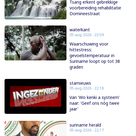
Tsang erkent gebrekkige
voorbereiding rehabilitatie
Domineestraat
waterkant
05-aug-2026 - 23:59
Waarschuwing voor
hittestress:
gevoelstemperatuur in
Suriname loopt op tot 38
graden
starnieuws
05-aug-2026 - 22:18
Van 'Wo kenki a systeem'
naar: 'Geef ons nóg twee
jaar'
suriname herald
05-aug-2026 - 22:17