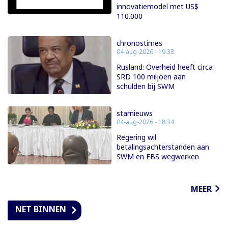
innovatiemodel met US$
110.000
chronostimes
04-aug-2026 - 19:33
Rusland: Overheid heeft circa
SRD 100 miljoen aan
schulden bij SWM
starnieuws
04-aug-2026 - 18:34
Regering wil
betalingsachterstanden aan
SWM en EBS wegwerken
MEER
NET BINNEN