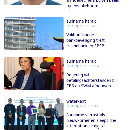
armoedecijfers buiten beeld
tijdens olieboom
suriname herald
05-aug-2026 - 14:12
Vakbondsactie
bankbeveiliging treft
Hakrinbank en SPSB
suriname herald
05-aug-2026 - 11:14
Regering wil
betalingsachterstanden bij
EBS en SWM afbouwen
waterkant
05-aug-2026 - 10:00
Suriname verrast als
nieuwkomer en sleept drie
internationale digital-