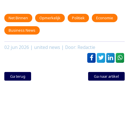
Net Binnen
Opmerkelijk
Politiek
Economie
Business News
02 jun 2026
| united news | Door: Redactie
Ga terug
Ga naar artikel