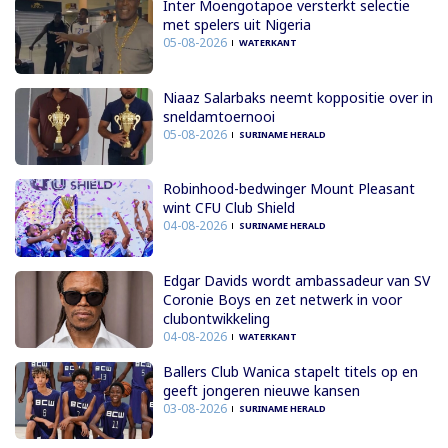
Inter Moengotapoe versterkt selectie
met spelers uit Nigeria
05-08-2026
WATERKANT
Niaaz Salarbaks neemt koppositie over in
sneldamtoernooi
05-08-2026
SURINAME HERALD
Robinhood-bedwinger Mount Pleasant
wint CFU Club Shield
04-08-2026
SURINAME HERALD
Edgar Davids wordt ambassadeur van SV
Coronie Boys en zet netwerk in voor
clubontwikkeling
04-08-2026
WATERKANT
Ballers Club Wanica stapelt titels op en
geeft jongeren nieuwe kansen
03-08-2026
SURINAME HERALD