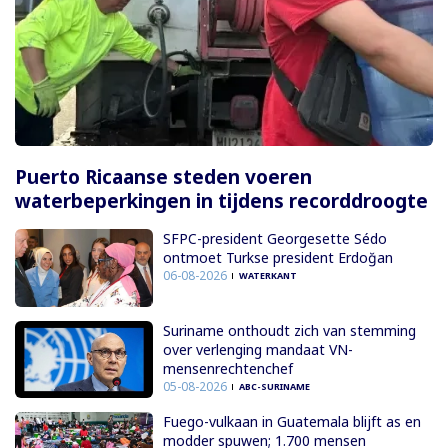
Puerto Ricaanse steden voeren
waterbeperkingen in tijdens recorddroogte
SFPC-president Georgesette Sédo
ontmoet Turkse president Erdoğan
06-08-2026
WATERKANT
Suriname onthoudt zich van stemming
over verlenging mandaat VN-
mensenrechtenchef
05-08-2026
ABC-SURINAME
Fuego-vulkaan in Guatemala blijft as en
modder spuwen; 1.700 mensen