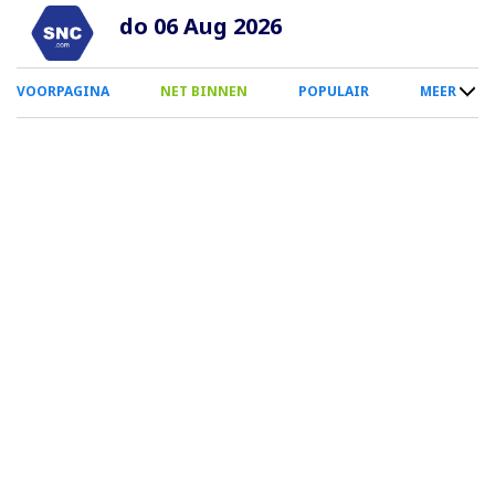
Overslaan
do 06 Aug 2026
en
naar
0
VOORPAGINA
NET BINNEN
POPULAIR
MEER
de
Smartphone
inhoud
Menu
gaan