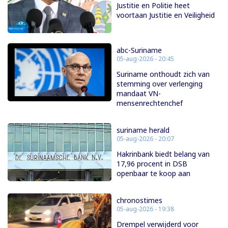
Justitie en Politie heet
voortaan Justitie en Veiligheid
abc-Suriname
05-aug-2026 - 20:45
Suriname onthoudt zich van
stemming over verlenging
mandaat VN-
mensenrechtenchef
suriname herald
05-aug-2026 - 20:07
Hakrinbank biedt belang van
17,96 procent in DSB
openbaar te koop aan
chronostimes
05-aug-2026 - 19:38
Drempel verwijderd voor