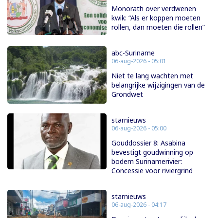
Monorath over verdwenen
kwik: “Als er koppen moeten
rollen, dan moeten die rollen”
abc-Suriname
06-aug-2026 - 05:01
Niet te lang wachten met
belangrijke wijzigingen van de
Grondwet
starnieuws
06-aug-2026 - 05:00
Gouddossier 8: Asabina
bevestigt goudwinning op
bodem Surinamerivier:
Concessie voor riviergrind
starnieuws
06-aug-2026 - 04:17