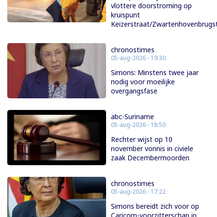
vlottere doorstroming op
kruispunt
Keizerstraat/Zwartenhovenbrugs
chronostimes
05-aug-2026 - 19:30
Simons: Minstens twee jaar
nodig voor moeilijke
overgangsfase
abc-Suriname
05-aug-2026 - 18:50
Rechter wijst op 10
november vonnis in civiele
zaak Decembermoorden
chronostimes
05-aug-2026 - 17:22
Simons bereidt zich voor op
Caricom-voorzitterschap in