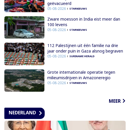
geëvacueerd
05-08-2026
STARNIEUWS
Zware moesson in India eist meer dan
100 levens
05-08-2026
STARNIEUWS
112 Palestijnen uit één familie na drie
jaar onder puin in Gaza alsnog begraven
05-08-2026
SURINAME HERALD
Grote internationale operatie tegen
milieumisdrijven in Amazoneregio
05-08-2026
STARNIEUWS
MEER
NEDERLAND