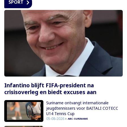
SPORT
Infantino blijft FIFA-president na
crisisoverleg en biedt excuses aan
Suriname ontvangt internationale
jeugdtennissers voor BAITALI COTECC
U14 Tennis Cup
05-08-2026
ABC-SURINAME