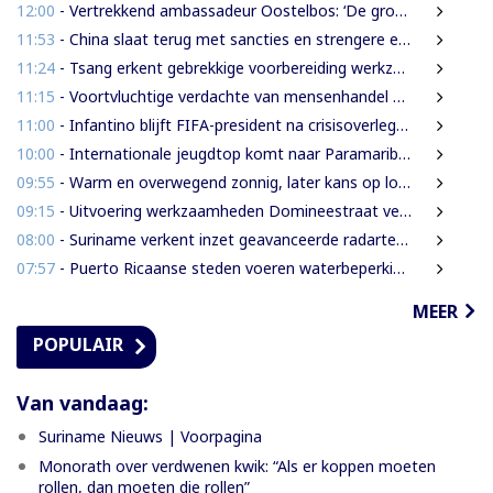
12:00
- Vertrekkend ambassadeur Oostelbos: ‘De grootste rijkdom van Suriname zijn de mensen’
11:53
- China slaat terug met sancties en strengere exportregels in handelsconflict met VS
11:24
- Tsang erkent gebrekkige voorbereiding werkzaamheden Domineestraat
11:15
- Voortvluchtige verdachte van mensenhandel uitgeleverd door Guyana
11:00
- Infantino blijft FIFA-president na crisisoverleg en biedt excuses aan
10:00
- Internationale jeugdtop komt naar Paramaribo voor BAITALI COTECC U14 Tennis Cup
09:55
- Warm en overwegend zonnig, later kans op lokale onweersbuien
09:15
- Uitvoering werkzaamheden Domineestraat versneld
08:00
- Suriname verkent inzet geavanceerde radartechnologie uit Brazilië tegen grenscriminaliteit
07:57
- Puerto Ricaanse steden voeren waterbeperkingen in tijdens recorddroogte
MEER
POPULAIR
Van vandaag:
Suriname Nieuws | Voorpagina
Monorath over verdwenen kwik: “Als er koppen moeten
rollen, dan moeten die rollen”