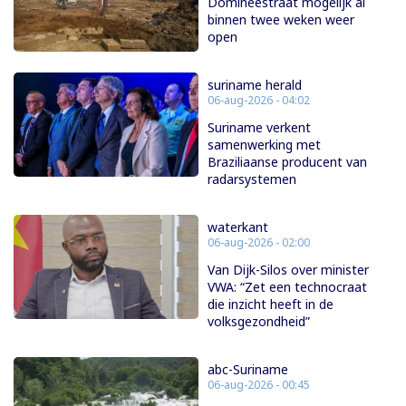
Domineestraat mogelijk al
binnen twee weken weer
open
suriname herald
06-aug-2026 - 04:02
Suriname verkent
samenwerking met
Braziliaanse producent van
radarsystemen
waterkant
06-aug-2026 - 02:00
Van Dijk-Silos over minister
VWA: “Zet een technocraat
die inzicht heeft in de
volksgezondheid”
abc-Suriname
06-aug-2026 - 00:45