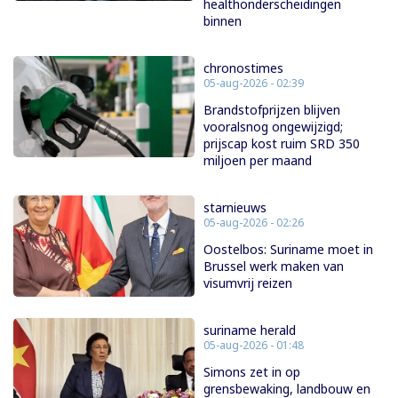
healthonderscheidingen
binnen
chronostimes
05-aug-2026 - 02:39
Brandstofprijzen blijven
vooralsnog ongewijzigd;
prijscap kost ruim SRD 350
miljoen per maand
starnieuws
05-aug-2026 - 02:26
Oostelbos: Suriname moet in
Brussel werk maken van
visumvrij reizen
suriname herald
05-aug-2026 - 01:48
Simons zet in op
grensbewaking, landbouw en