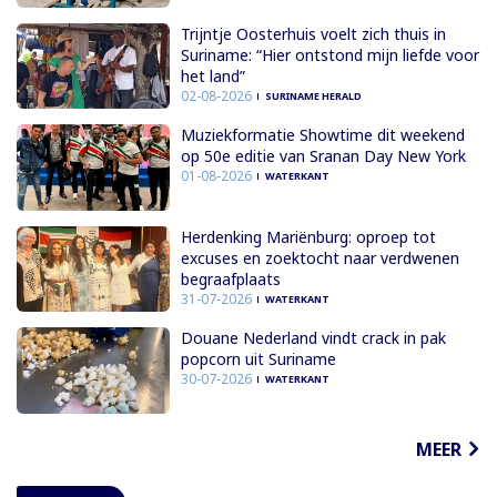
Trijntje Oosterhuis voelt zich thuis in
Suriname: “Hier ontstond mijn liefde voor
het land”
02-08-2026
SURINAME HERALD
Muziekformatie Showtime dit weekend
op 50e editie van Sranan Day New York
01-08-2026
WATERKANT
Herdenking Mariënburg: oproep tot
excuses en zoektocht naar verdwenen
begraafplaats
31-07-2026
WATERKANT
Douane Nederland vindt crack in pak
popcorn uit Suriname
30-07-2026
WATERKANT
MEER