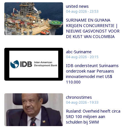
united news
04-aug-2026 - 23:53
SURINAME EN GUYANA
KRIJGEN CONCURRENTIE |
NIEUWE GASVONDST VOOR
DE KUST VAN COLOMBIA
abc-Suriname
04-aug-2026 - 20:15
IDB ondersteunt Surinaams
onderzoek naar Peruaans
innovatiemodel met US$
110.000
chronostimes
04-aug-2026 - 19:33
Rusland: Overheid heeft circa
SRD 100 miljoen aan
schulden bij SWM