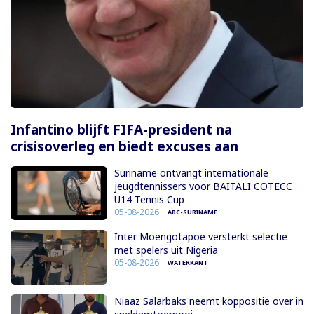
Infantino blijft FIFA-president na
crisisoverleg en biedt excuses aan
Suriname ontvangt internationale
jeugdtennissers voor BAITALI COTECC
U14 Tennis Cup
05-08-2026
ABC-SURINAME
Inter Moengotapoe versterkt selectie
met spelers uit Nigeria
05-08-2026
WATERKANT
Niaaz Salarbaks neemt koppositie over in