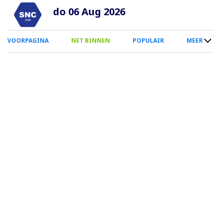
Overslaan
do 06 Aug 2026
en
naar
0
VOORPAGINA
NET BINNEN
POPULAIR
MEER
de
Smartphone
inhoud
Menu
gaan