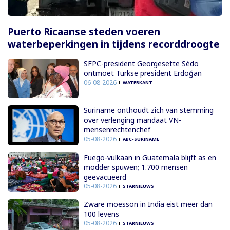
Puerto Ricaanse steden voeren
waterbeperkingen in tijdens recorddroogte
SFPC-president Georgesette Sédo
ontmoet Turkse president Erdoğan
06-08-2026
WATERKANT
Suriname onthoudt zich van stemming
over verlenging mandaat VN-
mensenrechtenchef
05-08-2026
ABC-SURINAME
Fuego-vulkaan in Guatemala blijft as en
modder spuwen; 1.700 mensen
geëvacueerd
05-08-2026
STARNIEUWS
Zware moesson in India eist meer dan
100 levens
05-08-2026
STARNIEUWS