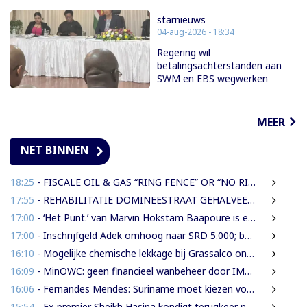
starnieuws
04-aug-2026 - 18:34
Regering wil
betalingsachterstanden aan
SWM en EBS wegwerken
MEER
NET BINNEN
18:25
- FISCALE OIL & GAS “RING FENCE” OR “NO RING FENCE”? THAT IS THE QUESTION!
17:55
- REHABILITATIE DOMINEESTRAAT GEHALVEERD TOT TWEE WEKEN NA ERNSTIGE VERKEERSCHAOS
17:00
- ‘Het Punt.’ van Marvin Hokstam Baapoure is een thriller die je niet meer loslaat
17:00
- Inschrijfgeld Adek omhoog naar SRD 5.000; betalingsregeling van drie naar twee termijnen
16:10
- Mogelijke chemische lekkage bij Grassalco onderzocht als oorzaak vissterfte
16:09
- MinOWC: geen financieel wanbeheer door IMEAO-2-directeur, wel procedurele fouten
16:06
- Fernandes Mendes: Suriname moet kiezen voor presidentieel of parlementair stelsel
15:54
- Ex-premier Sheikh Hasina kondigt terugkeer naar Bangladesh aan ondanks doodstraf