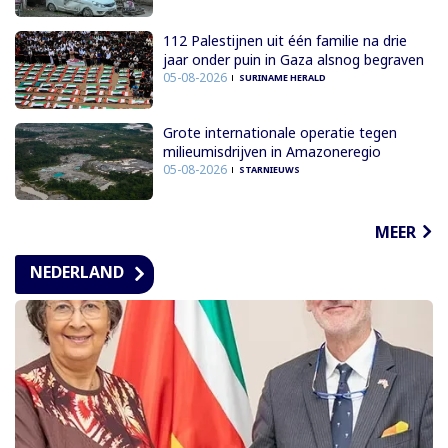
112 Palestijnen uit één familie na drie
jaar onder puin in Gaza alsnog begraven
05-08-2026
SURINAME HERALD
Grote internationale operatie tegen
milieumisdrijven in Amazoneregio
05-08-2026
STARNIEUWS
MEER
NEDERLAND