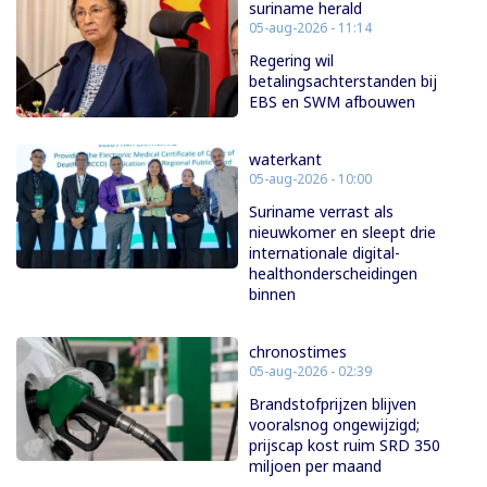
suriname herald
05-aug-2026 - 11:14
Regering wil
betalingsachterstanden bij
EBS en SWM afbouwen
waterkant
05-aug-2026 - 10:00
Suriname verrast als
nieuwkomer en sleept drie
internationale digital-
healthonderscheidingen
binnen
chronostimes
05-aug-2026 - 02:39
Brandstofprijzen blijven
vooralsnog ongewijzigd;
prijscap kost ruim SRD 350
miljoen per maand