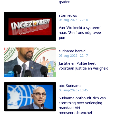
graden
starnieuws
05-aug-2026 - 22:18
Van 'Wo kenki a systeem'
naar: 'Geef ons nóg twee
jaar'
suriname herald
05-aug-2026 - 22:17
Justitie en Politie heet
voortaan Justitie en Veiligheid
abc-Suriname
05-aug-2026 - 20:45
Suriname onthoudt zich van
stemming over verlenging
mandaat VN-
mensenrechtenchef