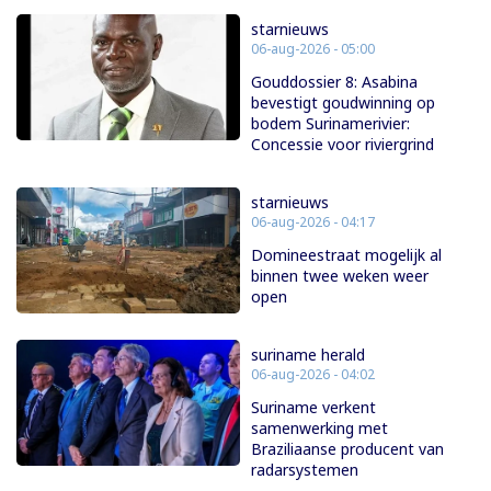
starnieuws
06-aug-2026 - 05:00
Gouddossier 8: Asabina
bevestigt goudwinning op
bodem Surinamerivier:
Concessie voor riviergrind
starnieuws
06-aug-2026 - 04:17
Domineestraat mogelijk al
binnen twee weken weer
open
suriname herald
06-aug-2026 - 04:02
Suriname verkent
samenwerking met
Braziliaanse producent van
radarsystemen