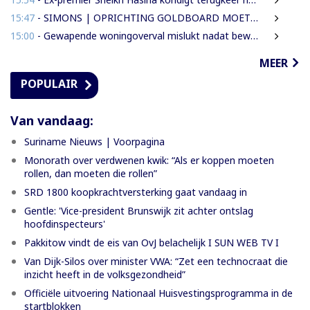
15:47
- SIMONS | OPRICHTING GOLDBOARD MOET GOUDSECTOR ORDENEN EN STAATSINKOMSTEN VERHOGEN
15:00
- Gewapende woningoverval mislukt nadat bewoners en buren alarm slaan
MEER
POPULAIR
Van vandaag:
Suriname Nieuws | Voorpagina
Monorath over verdwenen kwik: “Als er koppen moeten
rollen, dan moeten die rollen”
SRD 1800 koopkrachtversterking gaat vandaag in
Gentle: 'Vice-president Brunswijk zit achter ontslag
hoofdinspecteurs'
Pakkitow vindt de eis van OvJ belachelijk I SUN WEB TV I
Van Dijk-Silos over minister VWA: “Zet een technocraat die
inzicht heeft in de volksgezondheid”
Officiële uitvoering Nationaal Huisvestingsprogramma in de
startblokken