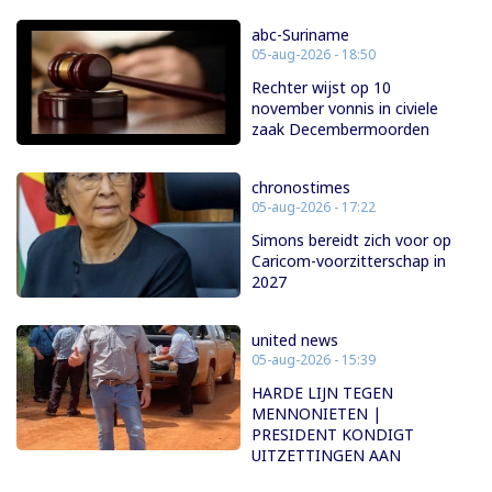
abc-Suriname
05-aug-2026 - 18:50
Rechter wijst op 10
november vonnis in civiele
zaak Decembermoorden
chronostimes
05-aug-2026 - 17:22
Simons bereidt zich voor op
Caricom-voorzitterschap in
2027
united news
05-aug-2026 - 15:39
HARDE LIJN TEGEN
MENNONIETEN |
PRESIDENT KONDIGT
UITZETTINGEN AAN