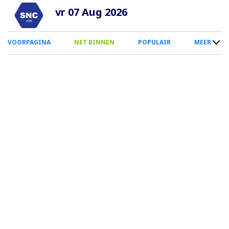
Overslaan
vr 07 Aug 2026
en
naar
0
VOORPAGINA
NET BINNEN
POPULAIR
MEER
de
Smartphone
inhoud
Menu
gaan