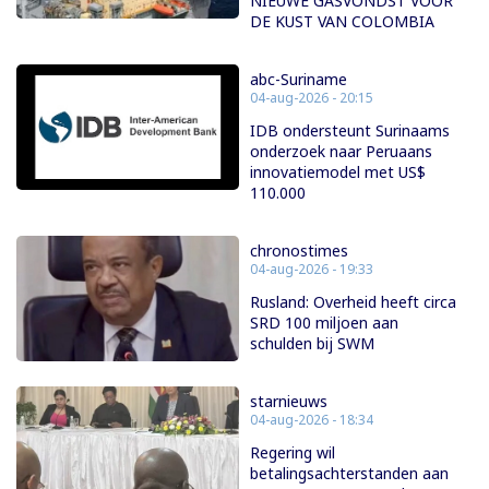
NIEUWE GASVONDST VOOR
DE KUST VAN COLOMBIA
abc-Suriname
04-aug-2026 - 20:15
IDB ondersteunt Surinaams
onderzoek naar Peruaans
innovatiemodel met US$
110.000
chronostimes
04-aug-2026 - 19:33
Rusland: Overheid heeft circa
SRD 100 miljoen aan
schulden bij SWM
starnieuws
04-aug-2026 - 18:34
Regering wil
betalingsachterstanden aan