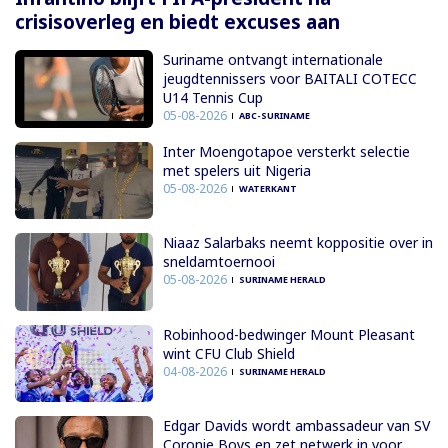
crisisoverleg en biedt excuses aan
Suriname ontvangt internationale
jeugdtennissers voor BAITALI COTECC
U14 Tennis Cup
05-08-2026
ABC-SURINAME
Inter Moengotapoe versterkt selectie
met spelers uit Nigeria
05-08-2026
WATERKANT
Niaaz Salarbaks neemt koppositie over in
sneldamtoernooi
05-08-2026
SURINAME HERALD
Robinhood-bedwinger Mount Pleasant
wint CFU Club Shield
04-08-2026
SURINAME HERALD
Edgar Davids wordt ambassadeur van SV
Coronie Boys en zet netwerk in voor