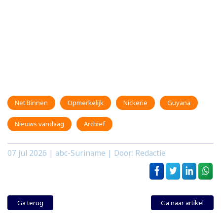
Net Binnen
Opmerkelijk
Nickerie
Guyana
Nieuws vandaag
Archief
07 jul 2026
| abc-Suriname | Door: Redactie
Ga terug
Ga naar artikel