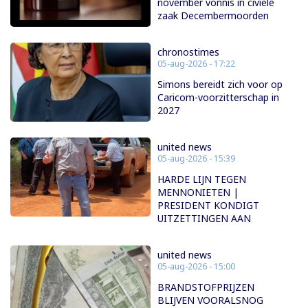
november vonnis in civiele
zaak Decembermoorden
chronostimes
05-aug-2026 - 17:22
Simons bereidt zich voor op
Caricom-voorzitterschap in
2027
united news
05-aug-2026 - 15:39
HARDE LIJN TEGEN
MENNONIETEN |
PRESIDENT KONDIGT
UITZETTINGEN AAN
united news
05-aug-2026 - 15:00
BRANDSTOFPRIJZEN
BLIJVEN VOORALSNOG