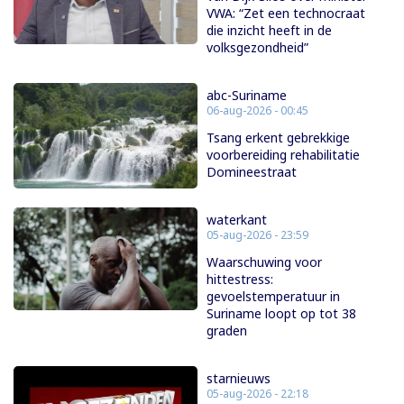
VWA: “Zet een technocraat
die inzicht heeft in de
volksgezondheid”
abc-Suriname
06-aug-2026 - 00:45
Tsang erkent gebrekkige
voorbereiding rehabilitatie
Domineestraat
waterkant
05-aug-2026 - 23:59
Waarschuwing voor
hittestress:
gevoelstemperatuur in
Suriname loopt op tot 38
graden
starnieuws
05-aug-2026 - 22:18