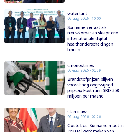
waterkant
05-aug-2026 - 10:00
Suriname verrast als
nieuwkomer en sleept drie
internationale digital-
healthonderscheidingen
binnen
chronostimes
05-aug-2026 - 02:39
Brandstofprijzen blijven
vooralsnog ongewijzigd;
prijscap kost ruim SRD 350
miljoen per maand
starnieuws
05-aug-2026 - 02:26
Oostelbos: Suriname moet in
Brussel werk maken van