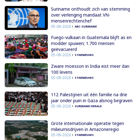
Suriname onthoudt zich van stemming
over verlenging mandaat VN-
mensenrechtenchef
05-08-2026
ABC-SURINAME
Fuego-vulkaan in Guatemala blijft as en
modder spuwen; 1.700 mensen
geëvacueerd
05-08-2026
STARNIEUWS
Zware moesson in India eist meer dan
100 levens
05-08-2026
STARNIEUWS
112 Palestijnen uit één familie na drie
jaar onder puin in Gaza alsnog begraven
05-08-2026
SURINAME HERALD
Grote internationale operatie tegen
milieumisdrijven in Amazoneregio
05-08-2026
STARNIEUWS