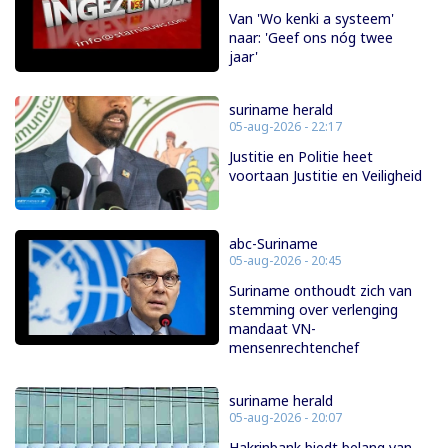
Van 'Wo kenki a systeem'
naar: 'Geef ons nóg twee
jaar'
suriname herald
05-aug-2026 - 22:17
Justitie en Politie heet
voortaan Justitie en Veiligheid
abc-Suriname
05-aug-2026 - 20:45
Suriname onthoudt zich van
stemming over verlenging
mandaat VN-
mensenrechtenchef
suriname herald
05-aug-2026 - 20:07
Hakrinbank biedt belang van