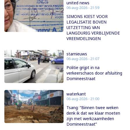
united news
06-aug-2026 - 21:59
SIMONS KIEST VOOR
LEGALISATIE BOVEN
UITZETTING VAN
LANGDURIG VERBLIJVENDE
VREEMDELINGEN
starnieuws
06-aug-2026 - 21:07
Politie grijpt in na
verkeerschaos door afsluiting
Domineestraat
waterkant
06-aug-2026 - 21:00
Tsang: “Binnen twee weken
denk ik dat we klaar moeten
zijn met werkzaamheden
Domineestraat”