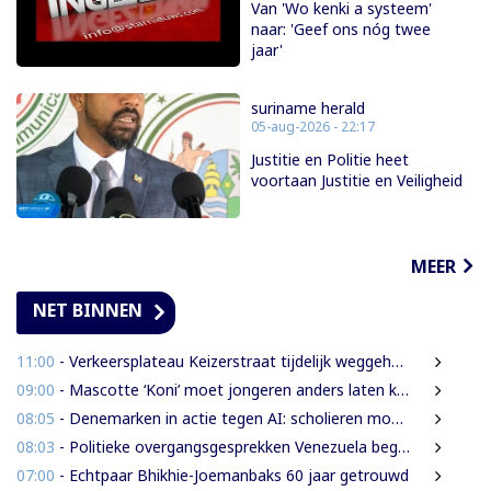
Van 'Wo kenki a systeem'
naar: 'Geef ons nóg twee
jaar'
suriname herald
05-aug-2026 - 22:17
Justitie en Politie heet
voortaan Justitie en Veiligheid
MEER
NET BINNEN
11:00
- Verkeersplateau Keizerstraat tijdelijk weggehaald vanwege chaos rond Domineestraat
09:00
- Mascotte ‘Koni’ moet jongeren anders laten kijken naar Surinaamse houtsector
08:05
- Denemarken in actie tegen AI: scholieren moeten extra mondelinge examens doen
08:03
- Politieke overgangsgesprekken Venezuela beginnen zonder Machado
07:00
- Echtpaar Bhikhie-Joemanbaks 60 jaar getrouwd