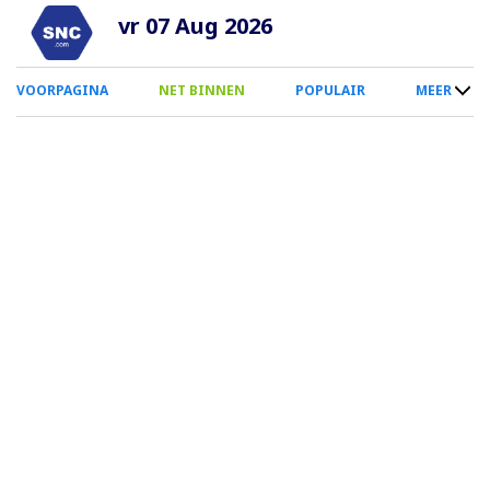
Overslaan
vr 07 Aug 2026
en
naar
0
VOORPAGINA
NET BINNEN
POPULAIR
MEER
de
Smartphone
inhoud
Menu
gaan