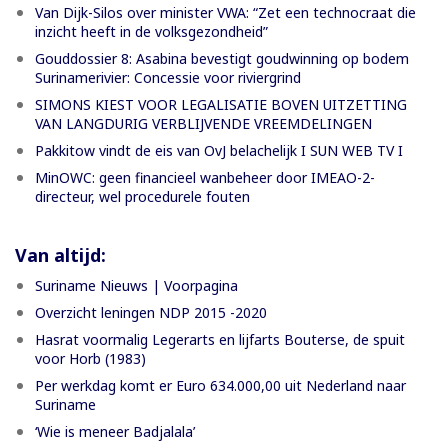
Van Dijk-Silos over minister VWA: “Zet een technocraat die
inzicht heeft in de volksgezondheid”
Gouddossier 8: Asabina bevestigt goudwinning op bodem
Surinamerivier: Concessie voor riviergrind
SIMONS KIEST VOOR LEGALISATIE BOVEN UITZETTING
VAN LANGDURIG VERBLIJVENDE VREEMDELINGEN
Pakkitow vindt de eis van OvJ belachelijk I SUN WEB TV I
MinOWC: geen financieel wanbeheer door IMEAO-2-
directeur, wel procedurele fouten
Van altijd:
Suriname Nieuws | Voorpagina
Overzicht leningen NDP 2015 -2020
Hasrat voormalig Legerarts en lijfarts Bouterse, de spuit
voor Horb (1983)
Per werkdag komt er Euro 634.000,00 uit Nederland naar
Suriname
‘Wie is meneer Badjalala’