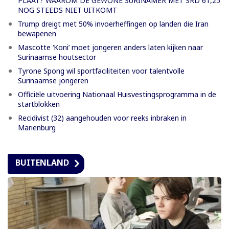
PLAAT? WAAROM DE GEWONE SURINAMER MET SRD 61,25
NOG STEEDS NIET UITKOMT
Trump dreigt met 50% invoerheffingen op landen die Iran
bewapenen
Mascotte ‘Koni’ moet jongeren anders laten kijken naar
Surinaamse houtsector
Tyrone Spong wil sportfaciliteiten voor talentvolle
Surinaamse jongeren
Officiële uitvoering Nationaal Huisvestingsprogramma in de
startblokken
Recidivist (32) aangehouden voor reeks inbraken in
Marienburg
BUITENLAND