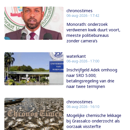
chronostimes
06-aug-2026 - 17:42
Monorath: onderzoek
verdwenen kwik duurt voort,
meeste politiebureaus
zonder camera’s
waterkant
06-aug-2026 - 17:00
Inschrijfgeld Adek omhoog
naar SRD 5.000;
betalingsregeling van drie
naar twee termijnen
chronostimes
06-aug-2026 - 16:10
Mogelijke chemische lekkage
bij Grassalco onderzocht als
oorzaak vissterfte