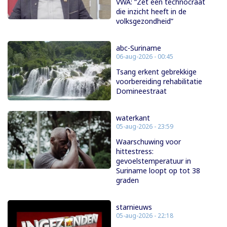
VWA: “Zet een technocraat
die inzicht heeft in de
volksgezondheid”
abc-Suriname
06-aug-2026 - 00:45
Tsang erkent gebrekkige
voorbereiding rehabilitatie
Domineestraat
waterkant
05-aug-2026 - 23:59
Waarschuwing voor
hittestress:
gevoelstemperatuur in
Suriname loopt op tot 38
graden
starnieuws
05-aug-2026 - 22:18