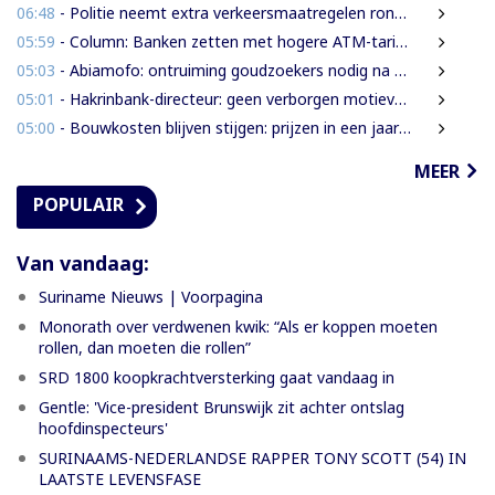
06:48
- Politie neemt extra verkeersmaatregelen rond afgesloten Domineestraat
05:59
- Column: Banken zetten met hogere ATM-tarieven digitale economie op achterstand
05:03
- Abiamofo: ontruiming goudzoekers nodig na dodelijke risico’s in Moeroekreek en 21 Bergi
05:01
- Hakrinbank-directeur: geen verborgen motieven bij verkoop DSB-belang
05:00
- Bouwkosten blijven stijgen: prijzen in een jaar tijd gemiddeld 7,3% hoger
MEER
POPULAIR
Van vandaag:
Suriname Nieuws | Voorpagina
Monorath over verdwenen kwik: “Als er koppen moeten
rollen, dan moeten die rollen”
SRD 1800 koopkrachtversterking gaat vandaag in
Gentle: 'Vice-president Brunswijk zit achter ontslag
hoofdinspecteurs'
SURINAAMS-NEDERLANDSE RAPPER TONY SCOTT (54) IN
LAATSTE LEVENSFASE