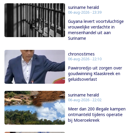
suriname herald
06-aug-2026 - 23:39
Guyana levert voortvluchtige
vrouwelijke verdachte in
mensenhandel uit aan
Suriname
chronostimes
06-aug-2026 - 22:10
Pawiroredjo uit zorgen over
goudwinning Klaaskreek en
geluidsoverlast
suriname herald
06-aug-2026 - 22:02
Meer dan 200 illegale kampen
ontmanteld tijdens operatie
bij Moeroekreek