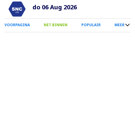
Overslaan
do 06 Aug 2026
en
naar
0
VOORPAGINA
NET BINNEN
POPULAIR
MEER
de
Smartphone
inhoud
Menu
gaan