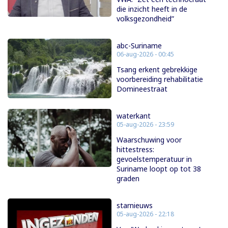
die inzicht heeft in de
volksgezondheid”
abc-Suriname
06-aug-2026 - 00:45
Tsang erkent gebrekkige
voorbereiding rehabilitatie
Domineestraat
waterkant
05-aug-2026 - 23:59
Waarschuwing voor
hittestress:
gevoelstemperatuur in
Suriname loopt op tot 38
graden
starnieuws
05-aug-2026 - 22:18