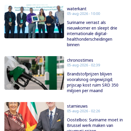
waterkant
05-aug-2026 - 10:00
Suriname verrast als
nieuwkomer en sleept drie
internationale digital-
healthonderscheidingen
binnen
chronostimes
05-aug-2026 - 02:39
Brandstofprijzen blijven
vooralsnog ongewijzigd;
prijscap kost ruim SRD 350
miljoen per maand
starnieuws
05-aug-2026 - 02:26
Oostelbos: Suriname moet in
Brussel werk maken van
visumvrij reizen