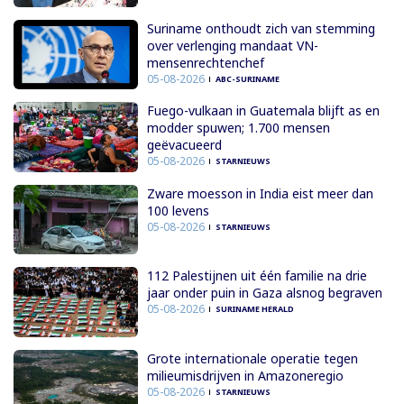
Suriname onthoudt zich van stemming
over verlenging mandaat VN-
mensenrechtenchef
05-08-2026
ABC-SURINAME
Fuego-vulkaan in Guatemala blijft as en
modder spuwen; 1.700 mensen
geëvacueerd
05-08-2026
STARNIEUWS
Zware moesson in India eist meer dan
100 levens
05-08-2026
STARNIEUWS
112 Palestijnen uit één familie na drie
jaar onder puin in Gaza alsnog begraven
05-08-2026
SURINAME HERALD
Grote internationale operatie tegen
milieumisdrijven in Amazoneregio
05-08-2026
STARNIEUWS