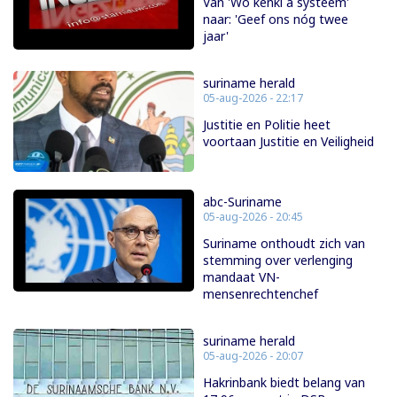
Van 'Wo kenki a systeem'
naar: 'Geef ons nóg twee
jaar'
suriname herald
05-aug-2026 - 22:17
Justitie en Politie heet
voortaan Justitie en Veiligheid
abc-Suriname
05-aug-2026 - 20:45
Suriname onthoudt zich van
stemming over verlenging
mandaat VN-
mensenrechtenchef
suriname herald
05-aug-2026 - 20:07
Hakrinbank biedt belang van