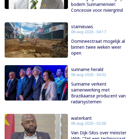
bodem Surinamerivier:
Concessie voor riviergrind
starnieuws
06-aug-2026 - 04:17
Domineestraat mogelijk al
binnen twee weken weer
open
suriname herald
06-aug-2026 - 04:02
Suriname verkent
samenwerking met
Braziliaanse producent van
radarsystemen
waterkant
06-aug-2026 - 02:00
Van Dijk-Silos over minister
VWA: “Zet een technocraat