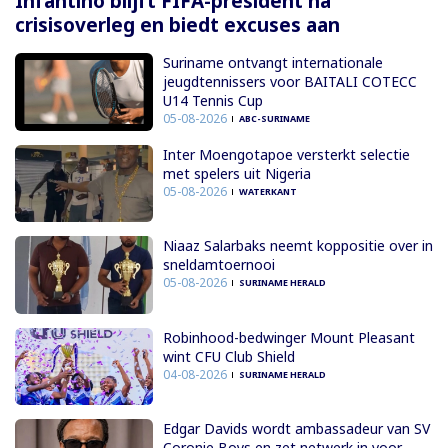
Infantino blijft FIFA-president na
crisisoverleg en biedt excuses aan
Suriname ontvangt internationale
jeugdtennissers voor BAITALI COTECC
U14 Tennis Cup
05-08-2026
ABC-SURINAME
Inter Moengotapoe versterkt selectie
met spelers uit Nigeria
05-08-2026
WATERKANT
Niaaz Salarbaks neemt koppositie over in
sneldamtoernooi
05-08-2026
SURINAME HERALD
Robinhood-bedwinger Mount Pleasant
wint CFU Club Shield
04-08-2026
SURINAME HERALD
Edgar Davids wordt ambassadeur van SV
Coronie Boys en zet netwerk in voor