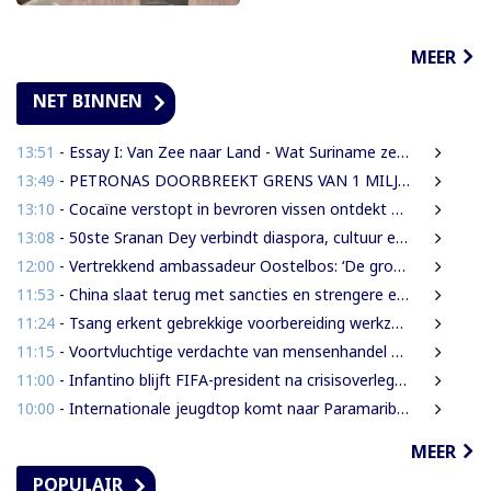
MEER
NET BINNEN
13:51
- Essay I: Van Zee naar Land - Wat Suriname zelf moet weten over de Nieuwe Raffinaderij en Gas-to-Shore
13:49
- PETRONAS DOORBREEKT GRENS VAN 1 MILJARD VATEN IN BLOK 52 | WAT BETEKENT DEZE MIJLPAAL VOOR DE SURINAAMSE ECONOMIE?
13:10
- Cocaïne verstopt in bevroren vissen ontdekt bij douanecontrole
13:08
- 50ste Sranan Dey verbindt diaspora, cultuur en ondernemerschap in New York
12:00
- Vertrekkend ambassadeur Oostelbos: ‘De grootste rijkdom van Suriname zijn de mensen’
11:53
- China slaat terug met sancties en strengere exportregels in handelsconflict met VS
11:24
- Tsang erkent gebrekkige voorbereiding werkzaamheden Domineestraat
11:15
- Voortvluchtige verdachte van mensenhandel uitgeleverd door Guyana
11:00
- Infantino blijft FIFA-president na crisisoverleg en biedt excuses aan
10:00
- Internationale jeugdtop komt naar Paramaribo voor BAITALI COTECC U14 Tennis Cup
MEER
POPULAIR