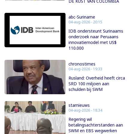
DE KUST VAN COLOMBIA
abc-Suriname
04-aug-2026 - 20:15
IDB ondersteunt Surinaams
onderzoek naar Peruaans
innovatiemodel met US$
110.000
chronostimes
04-aug-2026 - 19:33
Rusland: Overheid heeft circa
SRD 100 miljoen aan
schulden bij SWM
starnieuws
04-aug-2026 - 18:34
Regering wil
betalingsachterstanden aan
SWM en EBS wegwerken