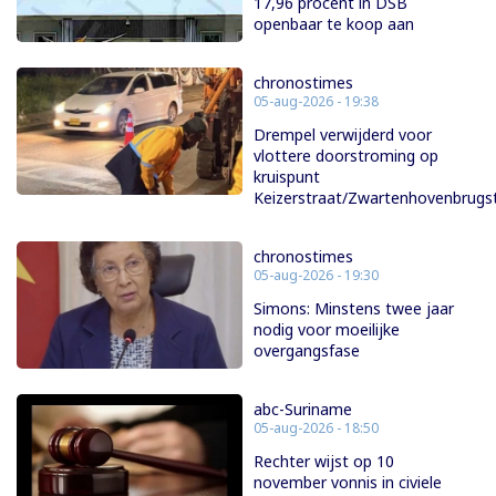
17,96 procent in DSB
openbaar te koop aan
chronostimes
05-aug-2026 - 19:38
Drempel verwijderd voor
vlottere doorstroming op
kruispunt
Keizerstraat/Zwartenhovenbrugs
chronostimes
05-aug-2026 - 19:30
Simons: Minstens twee jaar
nodig voor moeilijke
overgangsfase
abc-Suriname
05-aug-2026 - 18:50
Rechter wijst op 10
november vonnis in civiele