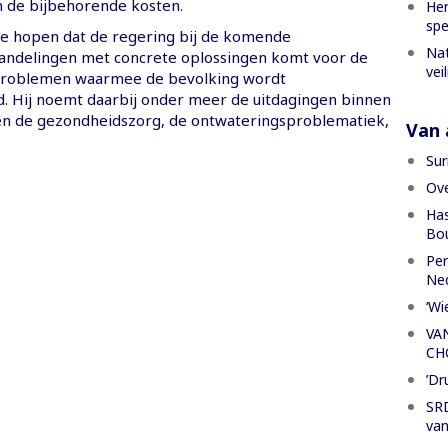
n de bijbehorende kosten.
Her
spe
e hopen dat de regering bij de komende
Nat
andelingen met concrete oplossingen komt voor de
vei
 problemen waarmee de bevolking wordt
. Hij noemt daarbij onder meer de uitdagingen binnen
en de gezondheidszorg, de ontwateringsproblematiek,
Van a
Sur
Ove
Has
Bou
Per
Ned
‘Wi
VA
CH
’Dr
SRD
van