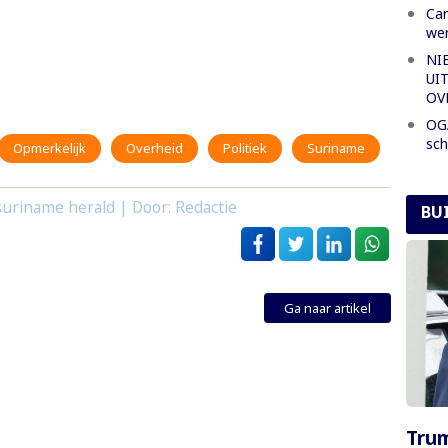
Car
wer
NI
UI
OV
OGA
sch
Opmerkelijk
Overheid
Politiek
Suriname
uriname herald | Door: Redactie
BU
Ga naar artikel
Tru