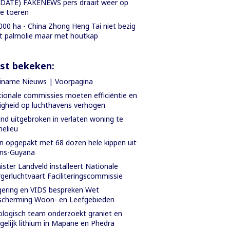
DATE) FAKENEWS pers draait weer op
le toeren
000 ha - China Zhong Heng Tai niet bezig
 palmolie maar met houtkap
st bekeken:
iname Nieuws | Voorpagina
ionale commissies moeten efficiëntie en
ligheid op luchthavens verhogen
nd uitgebroken in verlaten woning te
helieu
 opgepakt met 68 dozen hele kippen uit
ans-Guyana
ister Landveld installeert Nationale
gerluchtvaart Faciliteringscommissie
ering en VIDS bespreken Wet
cherming Woon- en Leefgebieden
logisch team onderzoekt graniet en
elijk lithium in Mapane en Phedra