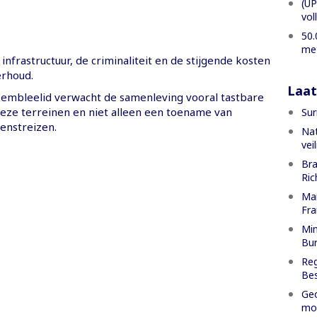
(UP
vol
50.
met
 infrastructuur, de criminaliteit en de stijgende kosten
rhoud.
Laat
sembleelid verwacht de samenleving vooral tastbare
deze terreinen en niet alleen een toename van
Sur
enstreizen.
Nat
vei
Bra
Ric
Man
Fr
Min
Bur
Reg
Bes
Geo
mog