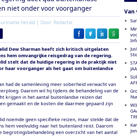
en niet onder voor voorganger
Van 
Sur
uriname herald | Door: Redactie
Min
voo
Inf
Jus
lid Dew Sharman heeft zich kritisch uitgelaten
Sti
ens hem omvangrijke reisgedrag van de regering.
id stelt dat de huidige regering in de praktijk niet
ST
r haar voorganger als het gaat om buitenlandse
JA
SU
AF
an had de samenleving meer soberheid verwacht van
eerploeg. Daarom wil hij tijdens de behandeling van de
Gro
Nu
ht krijgen in het aantal buitenlandse reizen dat
en gemaakt en de kosten die daarmee gepaard zijn
WI
GA
TR
id noemde geen specifieke reizen, maar stelde dat de
Kan
ns hem veelvuldig naar het buitenland reist. Daarom
Jon
 de begrotingsbehandeling een overzicht van het aantal