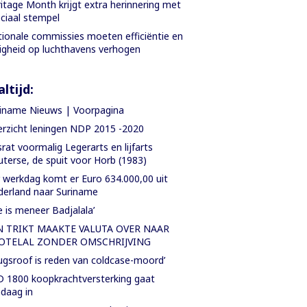
itage Month krijgt extra herinnering met
ciaal stempel
ionale commissies moeten efficiëntie en
ligheid op luchthavens verhogen
ltijd:
iname Nieuws | Voorpagina
rzicht leningen NDP 2015 -2020
rat voormalig Legerarts en lijfarts
terse, de spuit voor Horb (1983)
 werkdag komt er Euro 634.000,00 uit
erland naar Suriname
e is meneer Badjalala’
N TRIKT MAAKTE VALUTA OVER NAAR
OTELAL ZONDER OMSCHRIJVING
ugsroof is reden van coldcase-moord’
 1800 koopkrachtversterking gaat
daag in