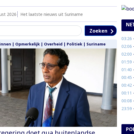
ust 2026
Het laatste nieuws uit Suriname
NE
Zoeken
03:26
- 
innen
|
Opmerkelijk
|
Overheid
|
Politiek
|
Suriname
02:06
- 
02:00
-
01:59
- 
01:40
-
00:45
- 
00:42
-
00:11
-
00:08
- S
23:59
- 
PO
regering doet qua buitenlandse