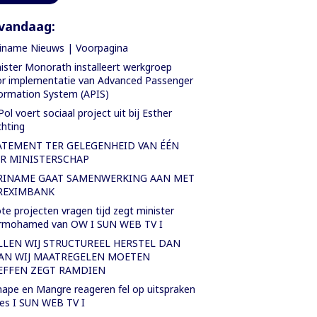
vandaag:
iname Nieuws | Voorpagina
ister Monorath installeert werkgroep
r implementatie van Advanced Passenger
ormation System (APIS)
Pol voert sociaal project uit bij Esther
chting
ATEMENT TER GELEGENHEID VAN ÉÉN
AR MINISTERSCHAP
RINAME GAAT SAMENWERKING AAN MET
REXIMBANK
te projecten vragen tijd zegt minister
rmohamed van OW I SUN WEB TV I
LLEN WIJ STRUCTUREEL HERSTEL DAN
AN WIJ MAATREGELEN MOETEN
EFFEN ZEGT RAMDIEN
ape en Mangre reageren fel op uitspraken
es I SUN WEB TV I