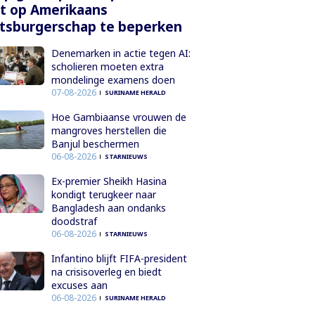
t op Amerikaans
tsburgerschap te beperken
Denemarken in actie tegen AI:
scholieren moeten extra
mondelinge examens doen
07-08-2026
SURINAME HERALD
Hoe Gambiaanse vrouwen de
mangroves herstellen die
Banjul beschermen
06-08-2026
STARNIEUWS
Ex-premier Sheikh Hasina
kondigt terugkeer naar
Bangladesh aan ondanks
doodstraf
06-08-2026
STARNIEUWS
Infantino blijft FIFA-president
na crisisoverleg en biedt
excuses aan
06-08-2026
SURINAME HERALD