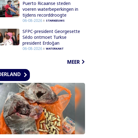
Puerto Ricaanse steden
voeren waterbeperkingen in
tijdens recorddroogte
06-08-2026
STARNIEUWS
SFPC-president Georgesette
Sédo ontmoet Turkse
president Erdoğan
06-08-2026
WATERKANT
MEER
DERLAND