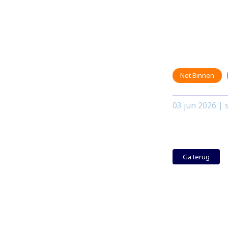
Net Binnen
03 jun 2026
| s
Ga terug