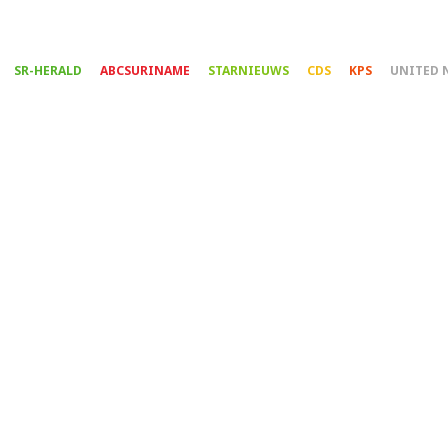
Overslaan
en
naar
SR-HERALD
ABCSURINAME
STARNIEUWS
CDS
KPS
UNITED 
de
inhoud
gaan