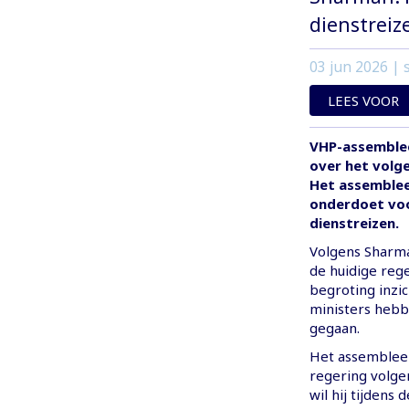
dienstreiz
03 jun 2026
| s
LEES VOOR
VHP-assemblee
over het volg
Het assembleel
onderdoet voo
dienstreizen.
Volgens Sharm
de huidige reg
begroting inzic
ministers hebb
gegaan.
Het assembleel
regering volge
wil hij tijdens