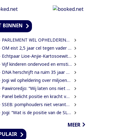
T BINNEN
PARLEMENT WIL OPHELDERING OVER VERDWENEN INBESLAGGENOMEN LEVENSMIDDELEN
OM eist 2,5 jaar cel tegen vader in zaak rond mishandeling en verwaarlozing
 Echtpaar Lioe-Anjie-Kartosoewito 50 jaar getrouwd
Vijf kinderen ondervoed en ernstig verwaarloosd: 2,5 jaar cel geëist tegen vader
 DNA herschrijft na ruim 35 jaar eigen spelregels
Jogi wil opheldering over miljoenensteun aan SLM en de resultaten daarvan
 Pawiroredjo: “Wij laten ons niet monddood maken”
 Panel belicht positie en kracht van Inheemsen
SEB: pomphouders niet verantwoordelijk voor hogere brandstofprijs bij afschaffing prijscap
Jogi: “Wat is de positie van de SLM nu na een jaar miljoenen aan subsidie?”
MEER
PULAIR