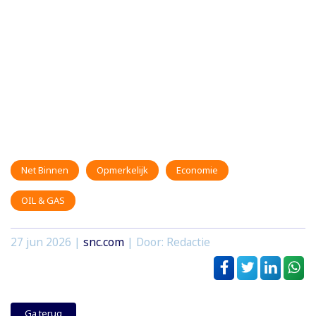
Net Binnen
Opmerkelijk
Economie
OIL & GAS
27 jun 2026
|
snc.com
| Door: Redactie
Ga terug