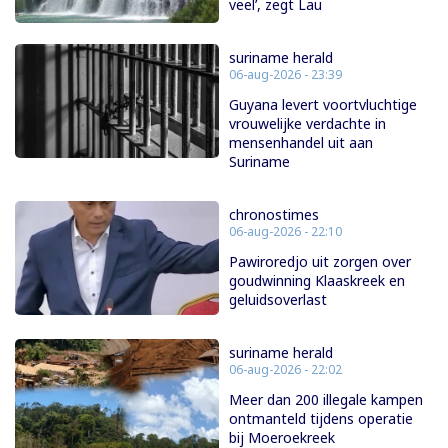
veel’, zegt Lau
suriname herald
06-aug-2026 - 23:39
Guyana levert voortvluchtige
vrouwelijke verdachte in
mensenhandel uit aan
Suriname
chronostimes
06-aug-2026 - 22:10
Pawiroredjo uit zorgen over
goudwinning Klaaskreek en
geluidsoverlast
suriname herald
06-aug-2026 - 22:02
Meer dan 200 illegale kampen
ontmanteld tijdens operatie
bij Moeroekreek