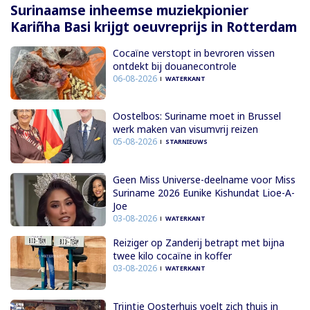
Surinaamse inheemse muziekpionier
Kariñha Basi krijgt oeuvreprijs in Rotterdam
Cocaïne verstopt in bevroren vissen
ontdekt bij douanecontrole
06-08-2026
WATERKANT
Oostelbos: Suriname moet in Brussel
werk maken van visumvrij reizen
05-08-2026
STARNIEUWS
Geen Miss Universe-deelname voor Miss
Suriname 2026 Eunike Kishundat Lioe-A-
Joe
03-08-2026
WATERKANT
Reiziger op Zanderij betrapt met bijna
twee kilo cocaïne in koffer
03-08-2026
WATERKANT
Trijntje Oosterhuis voelt zich thuis in