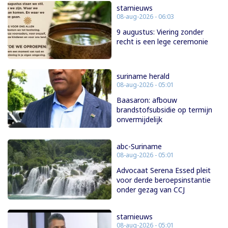
starnieuws
08-aug-2026 - 06:03
9 augustus: Viering zonder
recht is een lege ceremonie
suriname herald
08-aug-2026 - 05:01
Baasaron: afbouw
brandstofsubsidie op termijn
onvermijdelijk
abc-Suriname
08-aug-2026 - 05:01
Advocaat Serena Essed pleit
voor derde beroepsinstantie
onder gezag van CCJ
starnieuws
08-aug-2026 - 05:01