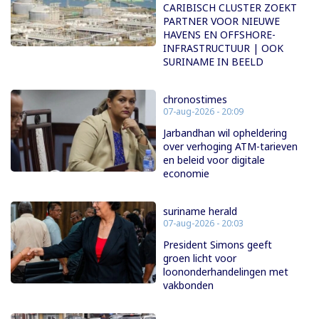
CARIBISCH CLUSTER ZOEKT
PARTNER VOOR NIEUWE
HAVENS EN OFFSHORE-
INFRASTRUCTUUR | OOK
SURINAME IN BEELD
chronostimes
07-aug-2026 - 20:09
Jarbandhan wil opheldering
over verhoging ATM-tarieven
en beleid voor digitale
economie
suriname herald
07-aug-2026 - 20:03
President Simons geeft
groen licht voor
loononderhandelingen met
vakbonden