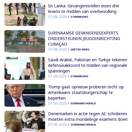
Sri Lanka: Gevangenisrellen eisen drie
levens te midden van overbevolking
07-08-2026
STARNIEUWS
SURINAAMSE GEVANGENISEXPERTS
ONDERSTEUNEN JEUGDINRICHTING
CURAÇAO
07-08-2026
UNITED NEWS
Saudi-Arabië, Pakistan en Turkije tekenen
defensieakkoord te midden van regionale
spanningen
07-08-2026
STARNIEUWS
Trump gaat opnieuw proberen recht op
Amerikaans staatsburgerschap te
beperken
07-08-2026
SURINAME HERALD
Denemarken in actie tegen AI: scholieren
moeten extra mondelinge examens doen
07-08-2026
SURINAME HERALD