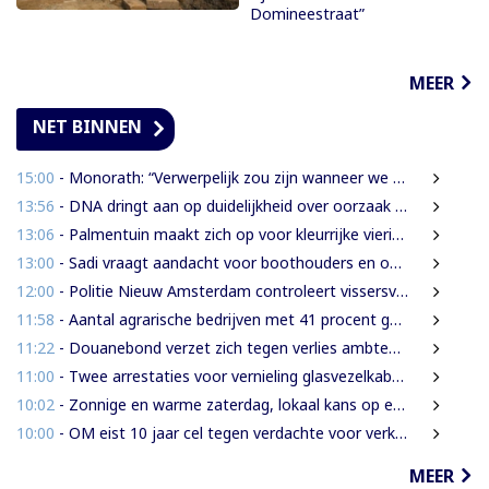
Domineestraat”
MEER
NET BINNEN
15:00
- Monorath: “Verwerpelijk zou zijn wanneer we de dingen zouden bedekken met de mantel der liefde”
13:56
- DNA dringt aan op duidelijkheid over oorzaak massale vissterfte
13:06
- Palmentuin maakt zich op voor kleurrijke viering Dag der Inheemsen
13:00
- Sadi vraagt aandacht voor boothouders en overbelasting Wijdenboschbrug
12:00
- Politie Nieuw Amsterdam controleert vissersvaartuigen op de rivier
11:58
- Aantal agrarische bedrijven met 41 procent gegroeid
11:22
- Douanebond verzet zich tegen verlies ambtenarenstatus bij wijziging Wet Belastingdienst
11:00
- Twee arrestaties voor vernieling glasvezelkabels Telesur; maskers en kabelknipper gevonden
10:02
- Zonnige en warme zaterdag, lokaal kans op een bui
10:00
- OM eist 10 jaar cel tegen verdachte voor verkrachting, vrijheidsberoving en mishandeling
MEER