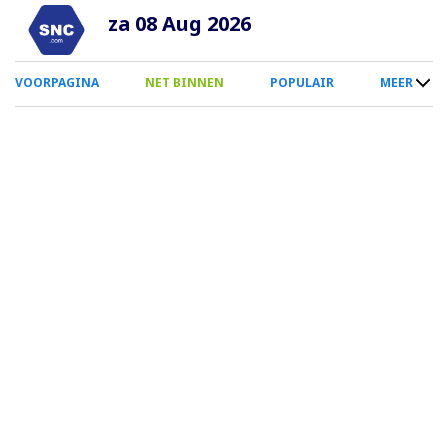
Overslaan
za 08 Aug 2026
en
naar
0
VOORPAGINA
NET BINNEN
POPULAIR
MEER
de
Smartphone
inhoud
Menu
gaan