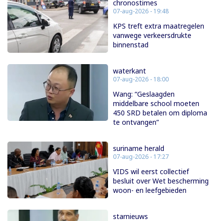
chronostimes
07-aug-2026 - 19:48
KPS treft extra maatregelen
vanwege verkeersdrukte
binnenstad
waterkant
07-aug-2026 - 18:00
Wang: “Geslaagden
middelbare school moeten
450 SRD betalen om diploma
te ontvangen”
suriname herald
07-aug-2026 - 17:27
VIDS wil eerst collectief
besluit over Wet bescherming
woon- en leefgebieden
starnieuws