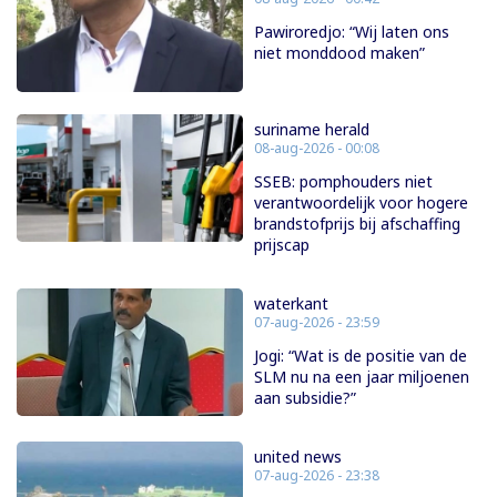
Pawiroredjo: “Wij laten ons
niet monddood maken”
suriname herald
08-aug-2026 - 00:08
SSEB: pomphouders niet
verantwoordelijk voor hogere
brandstofprijs bij afschaffing
prijscap
waterkant
07-aug-2026 - 23:59
Jogi: “Wat is de positie van de
SLM nu na een jaar miljoenen
aan subsidie?”
united news
07-aug-2026 - 23:38