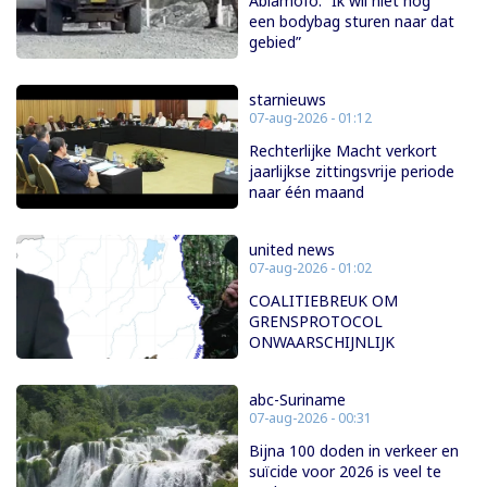
Abiamofo: “Ik wil niet nog
een bodybag sturen naar dat
gebied”
starnieuws
07-aug-2026 - 01:12
Rechterlijke Macht verkort
jaarlijkse zittingsvrije periode
naar één maand
united news
07-aug-2026 - 01:02
COALITIEBREUK OM
GRENSPROTOCOL
ONWAARSCHIJNLIJK
abc-Suriname
07-aug-2026 - 00:31
Bijna 100 doden in verkeer en
suïcide voor 2026 is veel te