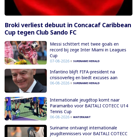
Broki verliest debuut in Concacaf Caribbean
Cup tegen Club Sando FC
Messi schittert met twee goals en
record bij zege Inter Miami in Leagues
Cup
07-08-2026
SURINAME HERALD
Infantino blijft FIFA-president na
crisisoverleg en biedt excuses aan
06-08-2026
SURINAME HERALD
Internationale jeugdtop komt naar
Paramaribo voor BAITALI COTECC U14
Tennis Cup
06-08-2026
WATERKANT
Suriname ontvangt internationale
jeugdtennissers voor BAITALI COTECC