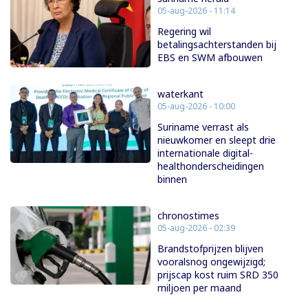
05-aug-2026 - 11:14
Regering wil
betalingsachterstanden bij
EBS en SWM afbouwen
waterkant
05-aug-2026 - 10:00
Suriname verrast als
nieuwkomer en sleept drie
internationale digital-
healthonderscheidingen
binnen
chronostimes
05-aug-2026 - 02:39
Brandstofprijzen blijven
vooralsnog ongewijzigd;
prijscap kost ruim SRD 350
miljoen per maand