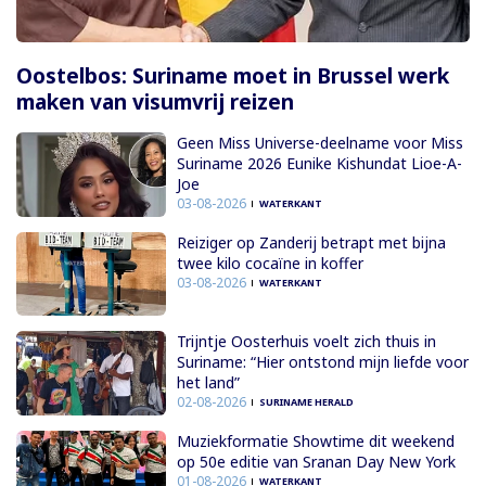
Oostelbos: Suriname moet in Brussel werk
maken van visumvrij reizen
Geen Miss Universe-deelname voor Miss
Suriname 2026 Eunike Kishundat Lioe-A-
Joe
03-08-2026
WATERKANT
Reiziger op Zanderij betrapt met bijna
twee kilo cocaïne in koffer
03-08-2026
WATERKANT
Trijntje Oosterhuis voelt zich thuis in
Suriname: “Hier ontstond mijn liefde voor
het land”
02-08-2026
SURINAME HERALD
Muziekformatie Showtime dit weekend
op 50e editie van Sranan Day New York
01-08-2026
WATERKANT