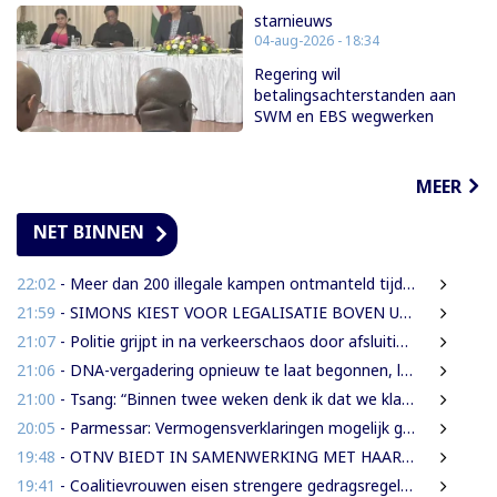
starnieuws
04-aug-2026 - 18:34
Regering wil
betalingsachterstanden aan
SWM en EBS wegwerken
MEER
NET BINNEN
22:02
- Meer dan 200 illegale kampen ontmanteld tijdens operatie bij Moeroekreek
21:59
- SIMONS KIEST VOOR LEGALISATIE BOVEN UITZETTING VAN LANGDURIG VERBLIJVENDE VREEMDELINGEN
21:07
- Politie grijpt in na verkeerschaos door afsluiting Domineestraat
21:06
- DNA-vergadering opnieuw te laat begonnen, leden eisen aanpak laatkomers
21:00
- Tsang: “Binnen twee weken denk ik dat we klaar moeten zijn met werkzaamheden Domineestraat”
20:05
- Parmessar: Vermogensverklaringen mogelijk geopend bij Anti-corruptie unit
19:48
- OTNV BIEDT IN SAMENWERKING MET HAAR INTERNATIONALE PARTNERS 200 GRATIS STUDIEBEURZEN AAN TECHNISCH TALENT
19:41
- Coalitievrouwen eisen strengere gedragsregels in DNA na uitspraak Van Samson