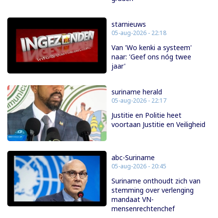
starnieuws
05-aug-2026 - 22:18
Van 'Wo kenki a systeem'
naar: 'Geef ons nóg twee
jaar'
suriname herald
05-aug-2026 - 22:17
Justitie en Politie heet
voortaan Justitie en Veiligheid
abc-Suriname
05-aug-2026 - 20:45
Suriname onthoudt zich van
stemming over verlenging
mandaat VN-
mensenrechtenchef