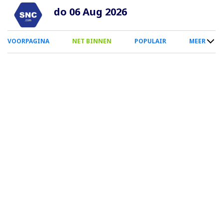
Overslaan
do 06 Aug 2026
en
naar
0
VOORPAGINA
NET BINNEN
POPULAIR
MEER
de
Smartphone
inhoud
Menu
gaan