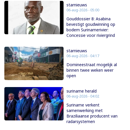
starnieuws
06-aug-2026 - 05:00
Gouddossier 8: Asabina
bevestigt goudwinning op
bodem Surinamerivier:
Concessie voor riviergrind
starnieuws
06-aug-2026 - 04:17
Domineestraat mogelijk al
binnen twee weken weer
open
suriname herald
06-aug-2026 - 04:02
Suriname verkent
samenwerking met
Braziliaanse producent van
radarsystemen