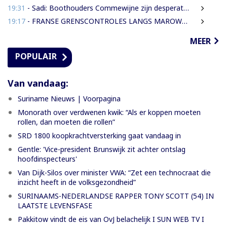
19:31
- Sadi: Boothouders Commewijne zijn desperate, wachten 6 jaren op tariefaanpassing
19:17
- FRANSE GRENSCONTROLES LANGS MAROWIJNERIVIER WEDEROM FORS AANGESCHERPT
MEER
POPULAIR
Van vandaag:
Suriname Nieuws | Voorpagina
Monorath over verdwenen kwik: “Als er koppen moeten
rollen, dan moeten die rollen”
SRD 1800 koopkrachtversterking gaat vandaag in
Gentle: 'Vice-president Brunswijk zit achter ontslag
hoofdinspecteurs'
Van Dijk-Silos over minister VWA: “Zet een technocraat die
inzicht heeft in de volksgezondheid”
SURINAAMS-NEDERLANDSE RAPPER TONY SCOTT (54) IN
LAATSTE LEVENSFASE
Pakkitow vindt de eis van OvJ belachelijk I SUN WEB TV I