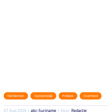
Net Binnen
Opmerkelijk
Politiek
Overheid
07 Aug 2026 |
abc-Suriname
| Door:
Redactie