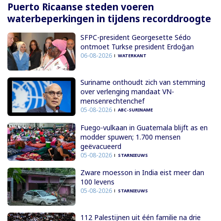
Puerto Ricaanse steden voeren
waterbeperkingen in tijdens recorddroogte
SFPC-president Georgesette Sédo
ontmoet Turkse president Erdoğan
06-08-2026
WATERKANT
Suriname onthoudt zich van stemming
over verlenging mandaat VN-
mensenrechtenchef
05-08-2026
ABC-SURINAME
Fuego-vulkaan in Guatemala blijft as en
modder spuwen; 1.700 mensen
geëvacueerd
05-08-2026
STARNIEUWS
Zware moesson in India eist meer dan
100 levens
05-08-2026
STARNIEUWS
112 Palestijnen uit één familie na drie