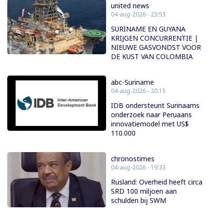
united news
04-aug-2026 - 23:53
SURINAME EN GUYANA
KRIJGEN CONCURRENTIE |
NIEUWE GASVONDST VOOR
DE KUST VAN COLOMBIA
abc-Suriname
04-aug-2026 - 20:15
IDB ondersteunt Surinaams
onderzoek naar Peruaans
innovatiemodel met US$
110.000
chronostimes
04-aug-2026 - 19:33
Rusland: Overheid heeft circa
SRD 100 miljoen aan
schulden bij SWM