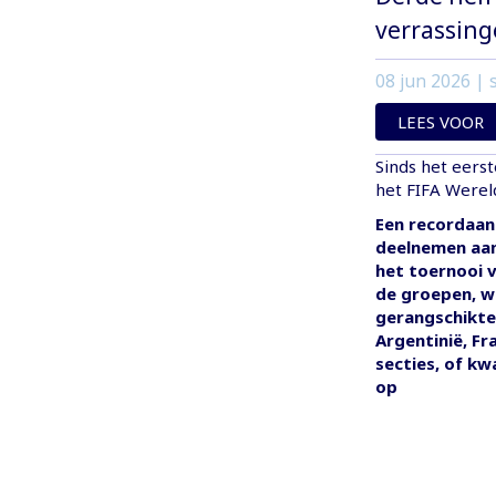
verrassin
08 jun 2026
| s
LEES VOOR
Sinds het eers
het FIFA Were
Een recordaan
deelnemen aan
het toernooi 
de groepen, w
gerangschikte
Argentinië, Fr
secties, of kw
op