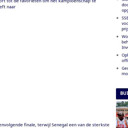
ort tot de favorieten om het kampioenschap te
doo
eft naar
opg
SSE
voo
pri
Woo
beh
Inv
Opl
off
Geo
mog
BU
nvolgende finale, terwijl Senegal een van de sterkste