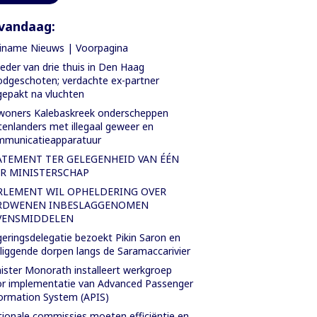
vandaag:
iname Nieuws | Voorpagina
der van drie thuis in Den Haag
dgeschoten; verdachte ex-partner
epakt na vluchten
oners Kalebaskreek onderscheppen
tenlanders met illegaal geweer en
mmunicatieapparatuur
ATEMENT TER GELEGENHEID VAN ÉÉN
AR MINISTERSCHAP
RLEMENT WIL OPHELDERING OVER
RDWENEN INBESLAGGENOMEN
VENSMIDDELEN
eringsdelegatie bezoekt Pikin Saron en
iggende dorpen langs de Saramaccarivier
ister Monorath installeert werkgroep
r implementatie van Advanced Passenger
ormation System (APIS)
ionale commissies moeten efficiëntie en