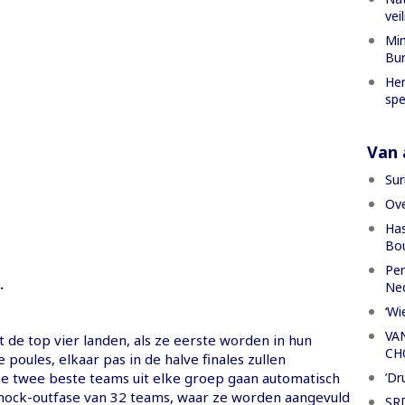
vei
Min
Bur
Her
spe
Van a
Sur
Ove
Has
Bou
Per
.
Ned
‘Wi
VA
t de top vier landen, als ze eerste worden in hun
CH
e poules, elkaar pas in de halve finales zullen
’Dr
 twee beste teams uit elke groep gaan automatisch
nock-outfase van 32 teams, waar ze worden aangevuld
SRD