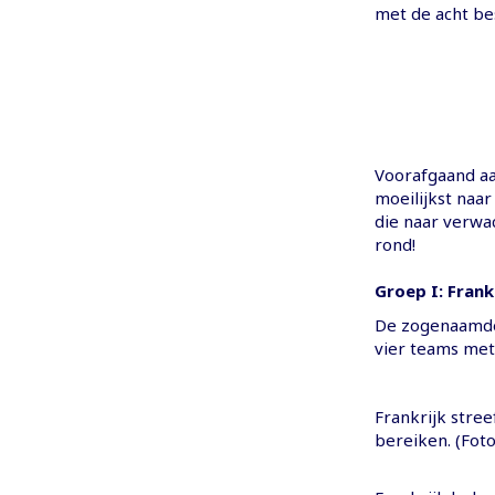
met de acht be
Voorafgaand aa
moeilijkst naa
die naar verwac
rond!
Groep I: Frank
De zogenaamde '
vier teams met
Frankrijk stree
bereiken. (Foto