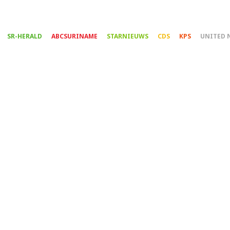
Overslaan
en
naar
SR-HERALD
ABCSURINAME
STARNIEUWS
CDS
KPS
UNITED 
de
inhoud
gaan