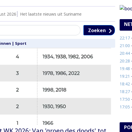
ust 2026
Het laatste nieuws uit Suriname
NE
Zoeken
22:17
- 
innen
|
Sport
21:00
- 
20:44
-
20:28
-
19:48
-
19:21
- M
18:42
- 
18:27
- 
17:50
-
17:05
- 
PO
t WK 2026: Van 'groep des doods' tot