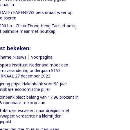
daag in
DATE) FAKENEWS pers draait weer op
le toeren
000 ha - China Zhong Heng Tai niet bezig
 palmolie maar met houtkap
st bekeken:
iname Nieuws | Voorpagina
spora instituut Nederland moet een
amsverandering ondergaan STVS
URNAAL 27 december 2022
ering prijst Hakrinbank voor 90 jaar
isbare economische pijler
rinbank biedt belang van 17,96 procent in
 openbaar te koop aan
Tok-ruzie escaleert naar dreiging met
rwapen: verdachte na klemrijden
gepakt
der van drie thuis in Den Haag