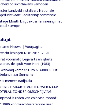
ligheid op luchthavens verhogen
ister Landveld installeert Nationale
gerluchtvaart Faciliteringscommissie
itage Month krijgt extra herinnering met
ciaal stempel
ltijd:
iname Nieuws | Voorpagina
rzicht leningen NDP 2015 -2020
rat voormalig Legerarts en lijfarts
terse, de spuit voor Horb (1983)
 werkdag komt er Euro 634.000,00 uit
erland naar Suriname
e is meneer Badjalala’
N TRIKT MAAKTE VALUTA OVER NAAR
OTELAL ZONDER OMSCHRIJVING
ugsroof is reden van coldcase-moord’
 1800 koopkrachtversterking gaat