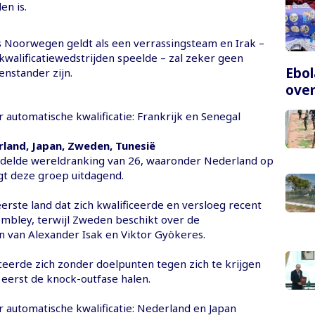
en is.
s Noorwegen geldt als een verrassingsteam en Irak –
kwalificatiewedstrijden speelde – zal zeker geen
Ebol
enstander zijn.
over
 automatische kwalificatie: Frankrijk en Senegal
rland, Japan, Zweden, Tunesië
delde wereldranking van 26, waaronder Nederland op
gt deze groep uitdagend.
erste land dat zich kwalificeerde en versloeg recent
mbley, terwijl Zweden beschikt over de
n van Alexander Isak en Viktor Gyökeres.
ceerde zich zonder doelpunten tegen zich te krijgen
 eerst de knock-outfase halen.
r automatische kwalificatie: Nederland en Japan