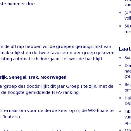
ste nummer drie.
van
(UP
vol
50.
met
n de aftrap hebben wij de groepen gerangschikt van
Laat
r makkelijkst en de twee favorieten per groep gekozen
Sur
hting automatisch doorgaan. Let wel: de bal blijft
Dia
na
JO
rijk, Senegal, Irak, Noorwegen
Reg
groep des doods' lijkt dit jaar Groep I te zijn, met de
onm
 de hoogste gemiddelde FIFA-ranking.
Hak
DSB
ft ernaar om voor de derde keer op rij de WK-finale te
Tik
: Reuters)
vuu
op
Moe