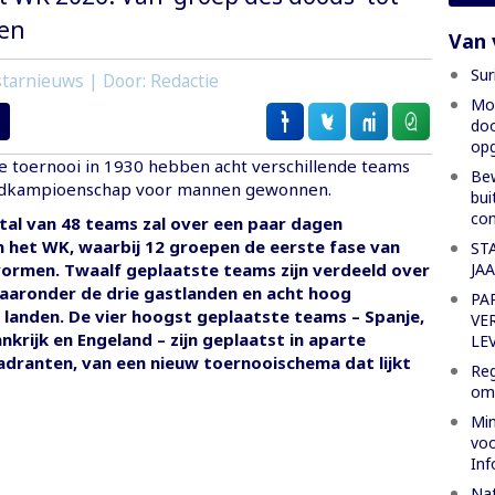
gen
Van 
Sur
tarnieuws | Door: Redactie
Moe
doo
opg
te toernooi in 1930 hebben acht verschillende teams
Bew
ldkampioenschap voor mannen gewonnen.
bui
co
tal van 48 teams zal over een paar dagen
 het WK, waarbij 12 groepen de eerste fase van
ST
JA
vormen. Twaalf geplaatste teams zijn verdeeld over
aaronder de drie gastlanden en acht hoog
PA
 landen. De vier hoogst geplaatste teams – Spanje,
VE
ankrijk en Engeland – zijn geplaatst in aparte
LE
adranten, van een nieuw toernooischema dat lijkt
Reg
oml
Min
voo
Inf
Nat