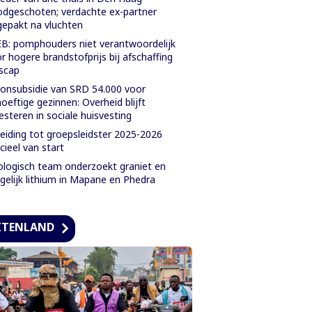
dgeschoten; verdachte ex-partner
epakt na vluchten
B: pomphouders niet verantwoordelijk
r hogere brandstofprijs bij afschaffing
jscap
nsubsidie van SRD 54.000 voor
oeftige gezinnen: Overheid blijft
esteren in sociale huisvesting
eiding tot groepsleidster 2025-2026
icieel van start
logisch team onderzoekt graniet en
elijk lithium in Mapane en Phedra
ITENLAND