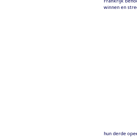
Frankrijk beho
winnen en stre
hun derde opee