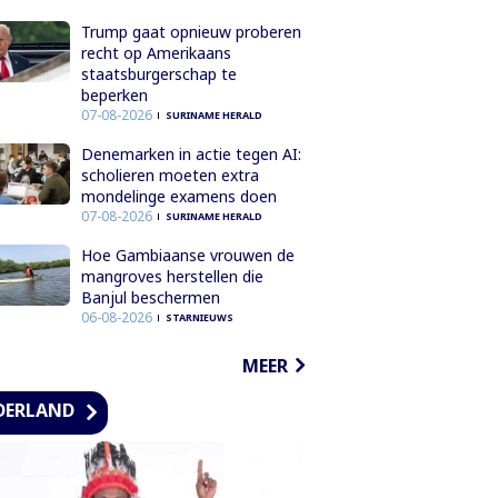
Trump gaat opnieuw proberen
recht op Amerikaans
staatsburgerschap te
beperken
07-08-2026
SURINAME HERALD
Denemarken in actie tegen AI:
scholieren moeten extra
mondelinge examens doen
07-08-2026
SURINAME HERALD
Hoe Gambiaanse vrouwen de
mangroves herstellen die
Banjul beschermen
06-08-2026
STARNIEUWS
MEER
DERLAND