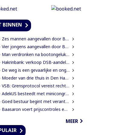
T BINNEN
Zes mannen aangevallen door Braziliaanse bijen tijdens zoektocht naar leguanen
Vier jongens aangevallen door Braziliaanse bijen tijdens leguanenjacht
 Man verdronken na bootongeluk op Coesewijnerivier
 Hakrinbank: verkoop DSB-aandelen is strategische keuze
 De weg is een gevaarlijke en ongezonde plek
oeder van drie thuis in Den Haag doodgeschoten; verdachte ex-partner opgepakt na vluchten
VSB: Grensprotocol vereist rechtszekerheid en harde waarborgen
AdekUS besteedt met minicongres aandacht aan cultureel erfgoed
 Goed bestuur begint met verantwoording afleggen
Baasaron voert prijscontroles en toezicht op voedselveiligheid op
MEER
PULAIR