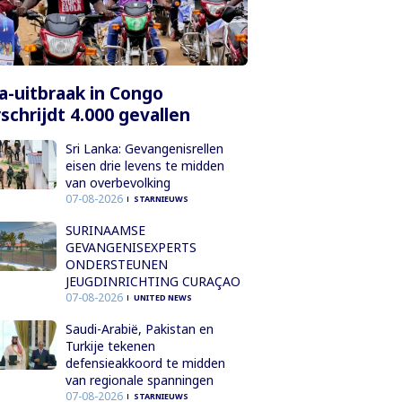
a-uitbraak in Congo
schrijdt 4.000 gevallen
Sri Lanka: Gevangenisrellen
eisen drie levens te midden
van overbevolking
07-08-2026
STARNIEUWS
SURINAAMSE
GEVANGENISEXPERTS
ONDERSTEUNEN
JEUGDINRICHTING CURAÇAO
07-08-2026
UNITED NEWS
Saudi-Arabië, Pakistan en
Turkije tekenen
defensieakkoord te midden
van regionale spanningen
07-08-2026
STARNIEUWS