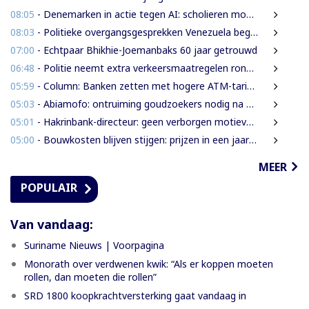
08:05
- Denemarken in actie tegen AI: scholieren moeten extra mondelinge examens doen
08:03
- Politieke overgangsgesprekken Venezuela beginnen zonder Machado
07:00
- Echtpaar Bhikhie-Joemanbaks 60 jaar getrouwd
06:48
- Politie neemt extra verkeersmaatregelen rond afgesloten Domineestraat
05:59
- Column: Banken zetten met hogere ATM-tarieven digitale economie op achterstand
05:03
- Abiamofo: ontruiming goudzoekers nodig na dodelijke risico’s in Moeroekreek en 21 Bergi
05:01
- Hakrinbank-directeur: geen verborgen motieven bij verkoop DSB-belang
05:00
- Bouwkosten blijven stijgen: prijzen in een jaar tijd gemiddeld 7,3% hoger
MEER
POPULAIR
Van vandaag:
Suriname Nieuws | Voorpagina
Monorath over verdwenen kwik: “Als er koppen moeten
rollen, dan moeten die rollen”
SRD 1800 koopkrachtversterking gaat vandaag in