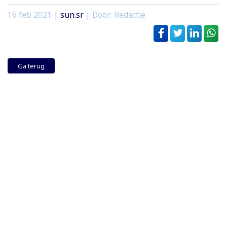
16 feb 2021
|
sun.sr
| Door: Redactie
Ga terug