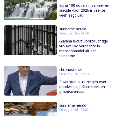
Bijna 100 doden in verkeer en
suïcide voor 2026 is veel te
veel’, zegt Lau
suriname herald
06-aug-2026 - 23:39
Guyana levert voortvluchtige
vrouwelijke verdachte in
mensenhandel uit aan
Suriname
chronostimes
06-aug-2026 - 22:10
Pawiroredjo uit zorgen over
goudwinning Klaaskreek en
geluidsoverlast
suriname herald
06-aug-2026 - 22:02