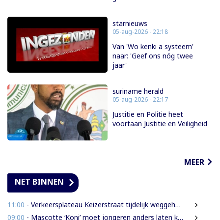
starnieuws
05-aug-2026 - 22:18
Van 'Wo kenki a systeem'
naar: 'Geef ons nóg twee
jaar'
suriname herald
05-aug-2026 - 22:17
Justitie en Politie heet
voortaan Justitie en Veiligheid
MEER
NET BINNEN
11:00
- Verkeersplateau Keizerstraat tijdelijk weggehaald vanwege chaos rond Domineestraat
09:00
- Mascotte ‘Koni’ moet jongeren anders laten kijken naar Surinaamse houtsector