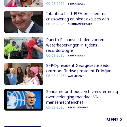
06-08-2026
STARNIEUWS
Infantino blijft FIFA-president na
crisisoverleg en biedt excuses aan
06-08-2026
SURINAME HERALD
Puerto Ricaanse steden voeren
waterbeperkingen in tijdens
recorddroogte
06-08-2026
STARNIEUWS
SFPC-president Georgesette Sédo
ontmoet Turkse president Erdoğan
06-08-2026
WATERKANT
Suriname onthoudt zich van stemming
over verlenging mandaat VN-
mensenrechtenchef
05-08-2026
ABC-SURINAME
MEER