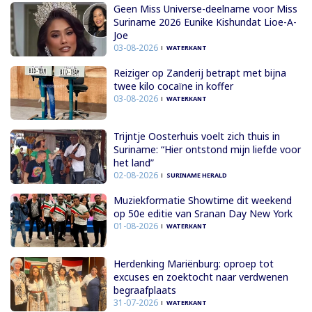
Geen Miss Universe-deelname voor Miss
Suriname 2026 Eunike Kishundat Lioe-A-
Joe
03-08-2026
WATERKANT
Reiziger op Zanderij betrapt met bijna
twee kilo cocaïne in koffer
03-08-2026
WATERKANT
Trijntje Oosterhuis voelt zich thuis in
Suriname: “Hier ontstond mijn liefde voor
het land”
02-08-2026
SURINAME HERALD
Muziekformatie Showtime dit weekend
op 50e editie van Sranan Day New York
01-08-2026
WATERKANT
Herdenking Mariënburg: oproep tot
excuses en zoektocht naar verdwenen
begraafplaats
31-07-2026
WATERKANT