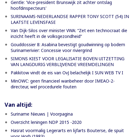
Gentle: 'Vice-president Brunswijk zit achter ontslag
hoofdinspecteurs'
SURINAAMS-NEDERLANDSE RAPPER TONY SCOTT (54) IN
LAATSTE LEVENSFASE
Van Dijk-Silos over minister VWA: “Zet een technocraat die
inzicht heeft in de volksgezondheid”
Gouddossier 8: Asabina bevestigt goudwinning op bodem
Surinamerivier: Concessie voor riviergrind
SIMONS KIEST VOOR LEGALISATIE BOVEN UITZETTING
VAN LANGDURIG VERBLIJVENDE VREEMDELINGEN
Pakkitow vindt de eis van OvJ belachelijk I SUN WEB TV I
MinOWC: geen financieel wanbeheer door IMEAO-2-
directeur, wel procedurele fouten
Van altijd:
Suriname Nieuws | Voorpagina
Overzicht leningen NDP 2015 -2020
Hasrat voormalig Legerarts en lijfarts Bouterse, de spuit
voor Horb (1983)