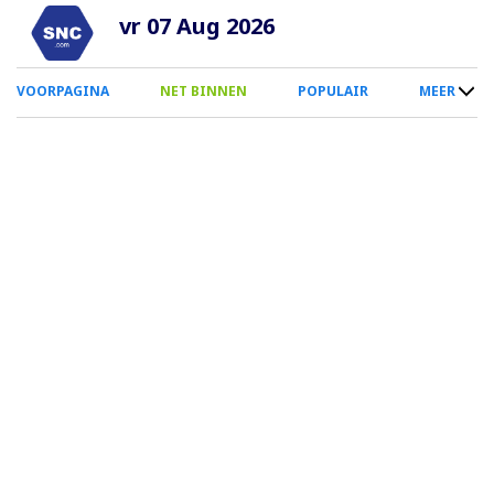
Overslaan
vr 07 Aug 2026
en
naar
0
VOORPAGINA
NET BINNEN
POPULAIR
MEER
de
Smartphone
inhoud
Menu
gaan