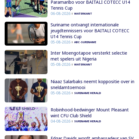
Paramaribo voor BAITALI COTECC U14
Tennis Cup
06-08-2026
WATERKANT
Suriname ontvangt internationale
jeugdtennissers voor BAITALI COTECC
U14 Tennis Cup
05-08-2026
ABC-SURINAME
Inter Moengotapoe versterkt selectie
met spelers uit Nigeria
05-08-2026
WATERKANT
Niaaz Salarbaks neemt koppositie over in
sneldamtoernooi
05-08-2026
SURINAME HERALD
Robinhood-bedwinger Mount Pleasant
wint CFU Club Shield
04-08-2026
SURINAME HERALD
Edgar Davids wordt ambassadeur van SV