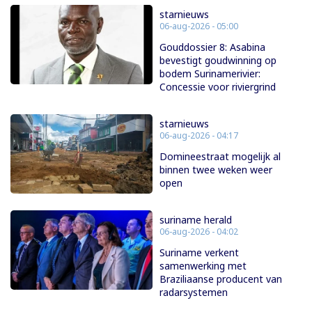
starnieuws
06-aug-2026 - 05:00
Gouddossier 8: Asabina
bevestigt goudwinning op
bodem Surinamerivier:
Concessie voor riviergrind
starnieuws
06-aug-2026 - 04:17
Domineestraat mogelijk al
binnen twee weken weer
open
suriname herald
06-aug-2026 - 04:02
Suriname verkent
samenwerking met
Braziliaanse producent van
radarsystemen