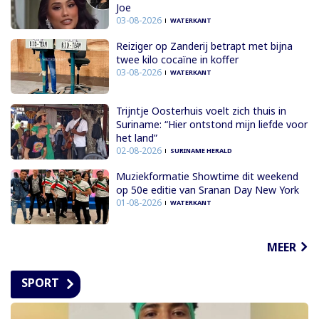
Joe
03-08-2026
WATERKANT
Reiziger op Zanderij betrapt met bijna
twee kilo cocaïne in koffer
03-08-2026
WATERKANT
Trijntje Oosterhuis voelt zich thuis in
Suriname: “Hier ontstond mijn liefde voor
het land”
02-08-2026
SURINAME HERALD
Muziekformatie Showtime dit weekend
op 50e editie van Sranan Day New York
01-08-2026
WATERKANT
MEER
SPORT