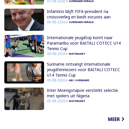
07-08-2026
SURINAME HERALD
Infantino blijft FIFA-president na
crisisoverleg en biedt excuses aan
06-08-2026
SURINAME HERALD
Internationale jeugdtop komt naar
Paramaribo voor BAITALI COTECC U14
Tennis Cup
06-08-2026
WATERKANT
Suriname ontvangt internationale
jeugdtennissers voor BAITALI COTECC
U14 Tennis Cup
05-08-2026
ABC-SURINAME
Inter Moengotapoe versterkt selectie
met spelers uit Nigeria
05-08-2026
WATERKANT
MEER