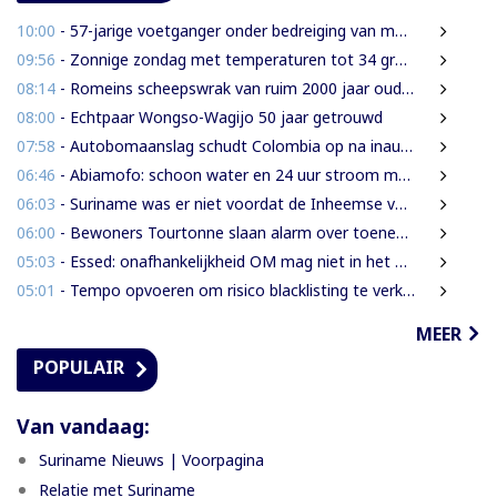
10:00
- 57-jarige voetganger onder bedreiging van mes beroofd van mobiele telefoon
09:56
- Zonnige zondag met temperaturen tot 34 graden
08:14
- Romeins scheepswrak van ruim 2000 jaar oud ontdekt bij Sicilië
08:00
- Echtpaar Wongso-Wagijo 50 jaar getrouwd
07:58
- Autobomaanslag schudt Colombia op na inauguratie van hardline president
06:46
- Abiamofo: schoon water en 24 uur stroom moeten ook afgelegen dorpen bereiken
06:03
- Suriname was er niet voordat de Inheemse volken er waren
06:00
- Bewoners Tourtonne slaan alarm over toenemende prostitutie, drugshandel en overlast door vreemdelingen
05:03
- Essed: onafhankelijkheid OM mag niet in het gedrang komen
05:01
- Tempo opvoeren om risico blacklisting te verkleinen
MEER
POPULAIR
Van vandaag:
Suriname Nieuws | Voorpagina
Relatie met Suriname