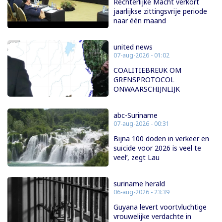
Rechterlijke Macht verkort
jaarlijkse zittingsvrije periode
naar één maand
united news
07-aug-2026 - 01:02
COALITIEBREUK OM
GRENSPROTOCOL
ONWAARSCHIJNLIJK
abc-Suriname
07-aug-2026 - 00:31
Bijna 100 doden in verkeer en
suïcide voor 2026 is veel te
veel’, zegt Lau
suriname herald
06-aug-2026 - 23:39
Guyana levert voortvluchtige
vrouwelijke verdachte in