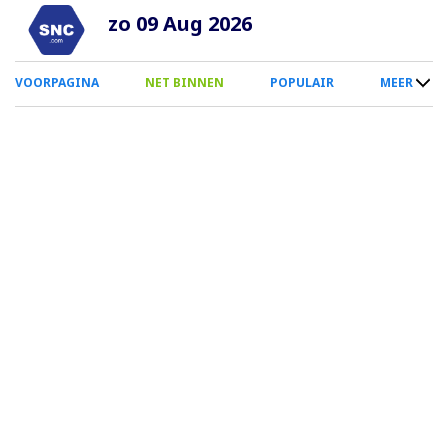
Overslaan
zo 09 Aug 2026
en
naar
0
VOORPAGINA
NET BINNEN
POPULAIR
MEER
de
Smartphone
inhoud
Menu
gaan