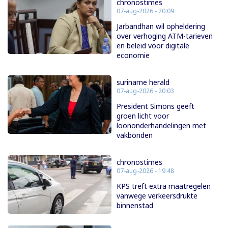
chronostimes
07-aug-2026 - 20:09
Jarbandhan wil opheldering
over verhoging ATM-tarieven
en beleid voor digitale
economie
suriname herald
07-aug-2026 - 20:03
President Simons geeft
groen licht voor
loononderhandelingen met
vakbonden
chronostimes
07-aug-2026 - 19:48
KPS treft extra maatregelen
vanwege verkeersdrukte
binnenstad