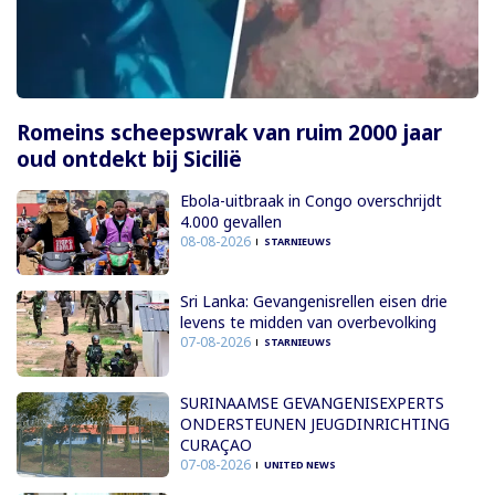
Romeins scheepswrak van ruim 2000 jaar
oud ontdekt bij Sicilië
Ebola-uitbraak in Congo overschrijdt
4.000 gevallen
08-08-2026
STARNIEUWS
Sri Lanka: Gevangenisrellen eisen drie
levens te midden van overbevolking
07-08-2026
STARNIEUWS
SURINAAMSE GEVANGENISEXPERTS
ONDERSTEUNEN JEUGDINRICHTING
CURAÇAO
07-08-2026
UNITED NEWS