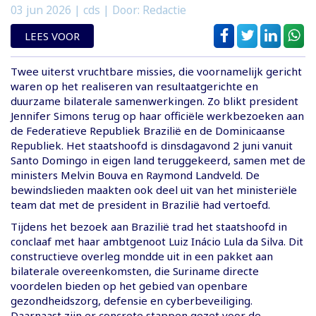
03 jun 2026
| cds | Door: Redactie
LEES VOOR
Twee uiterst vruchtbare missies, die voornamelijk gericht
waren op het realiseren van resultaatgerichte en
duurzame bilaterale samenwerkingen. Zo blikt president
Jennifer Simons terug op haar officiële werkbezoeken aan
de Federatieve Republiek Brazilië en de Dominicaanse
Republiek. Het staatshoofd is dinsdagavond 2 juni vanuit
Santo Domingo in eigen land teruggekeerd, samen met de
ministers Melvin Bouva en Raymond Landveld. De
bewindslieden maakten ook deel uit van het ministeriële
team dat met de president in Brazilië had vertoefd.
Tijdens het bezoek aan Brazilië trad het staatshoofd in
conclaaf met haar ambtgenoot Luiz Inácio Lula da Silva. Dit
constructieve overleg mondde uit in een pakket aan
bilaterale overeenkomsten, die Suriname directe
voordelen bieden op het gebied van openbare
gezondheidszorg, defensie en cyberbeveiliging.
Daarnaast zijn er concrete stappen gezet voor de