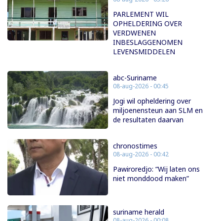
PARLEMENT WIL
OPHELDERING OVER
VERDWENEN
INBESLAGGENOMEN
LEVENSMIDDELEN
abc-Suriname
08-aug-2026 - 00:45
Jogi wil opheldering over
miljoenensteun aan SLM en
de resultaten daarvan
chronostimes
08-aug-2026 - 00:42
Pawiroredjo: “Wij laten ons
niet monddood maken”
suriname herald
08-aug-2026 - 00:08