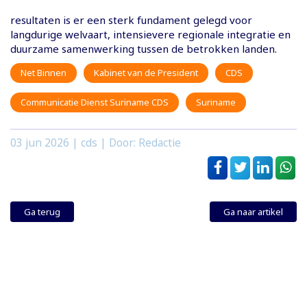
resultaten is er een sterk fundament gelegd voor
langdurige welvaart, intensievere regionale integratie en
duurzame samenwerking tussen de betrokken landen.
Net Binnen
Kabinet van de President
CDS
Communicatie Dienst Suriname CDS
Suriname
03 jun 2026
| cds | Door: Redactie
Ga terug
Ga naar artikel