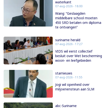
waterkant
07-aug-2026 - 18:00
Wang: “Geslaagden
middelbare school moeten
450 SRD betalen om diploma
te ontvangen”
suriname herald
07-aug-2026 - 17:27
VIDS wil eerst collectief
besluit over Wet bescherming
woon- en leefgebieden
starnieuws
07-aug-2026 - 11:55
Jogi wil openheid over
miljoenensteun aan SLM
abc-Suriname