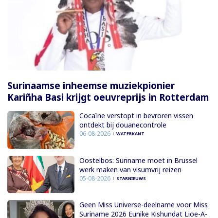
Surinaamse inheemse muziekpionier
Kariñha Basi krijgt oeuvreprijs in Rotterdam
Cocaïne verstopt in bevroren vissen
ontdekt bij douanecontrole
06-08-2026
WATERKANT
Oostelbos: Suriname moet in Brussel
werk maken van visumvrij reizen
05-08-2026
STARNIEUWS
Geen Miss Universe-deelname voor Miss
Suriname 2026 Eunike Kishundat Lioe-A-