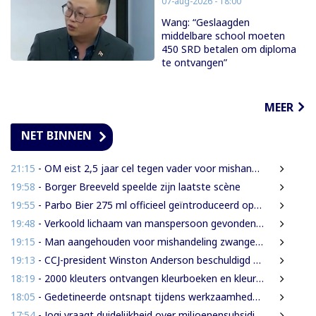
07-aug-2026 - 18:00
Wang: “Geslaagden
middelbare school moeten
450 SRD betalen om diploma
te ontvangen”
MEER
NET BINNEN
21:15
- OM eist 2,5 jaar cel tegen vader voor mishandeling en verwaarlozing
19:58
- Borger Breeveld speelde zijn laatste scène
19:55
- Parbo Bier 275 ml officieel geïntroduceerd op de Guyanese markt
19:48
- Verkoold lichaam van manspersoon gevonden na woningbrand in Albina
19:15
- Man aangehouden voor mishandeling zwangere partner en haar kinderen
19:13
- CCJ-president Winston Anderson beschuldigd van autoritair bestuur
18:19
- 2000 kleuters ontvangen kleurboeken en kleurpotloden tijdens vakantieproject
18:05
- Gedetineerde ontsnapt tijdens werkzaamheden in Palmentuin
17:54
- Jogi vraagt duidelijkheid over miljoenensubsidies aan SLM