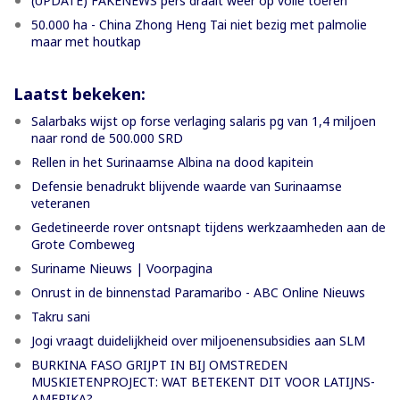
(UPDATE) FAKENEWS pers draait weer op volle toeren
50.000 ha - China Zhong Heng Tai niet bezig met palmolie
maar met houtkap
Laatst bekeken:
Salarbaks wijst op forse verlaging salaris pg van 1,4 miljoen
naar rond de 500.000 SRD
Rellen in het Surinaamse Albina na dood kapitein
Defensie benadrukt blijvende waarde van Surinaamse
veteranen
Gedetineerde rover ontsnapt tijdens werkzaamheden aan de
Grote Combeweg
Suriname Nieuws | Voorpagina
Onrust in de binnenstad Paramaribo - ABC Online Nieuws
Takru sani
Jogi vraagt duidelijkheid over miljoenensubsidies aan SLM
BURKINA FASO GRIJPT IN BIJ OMSTREDEN
MUSKIETENPROJECT: WAT BETEKENT DIT VOOR LATIJNS-
AMERIKA?