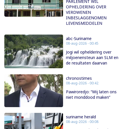
PARLEMENT WIL
OPHELDERING OVER
VERDWENEN
INBESLAGGENOMEN
LEVENSMIDDELEN
abc-Suriname
08-aug-2026 - 00:45
Jogi wil opheldering over
miljoenensteun aan SLM en
de resultaten daarvan
chronostimes
08-aug-2026 - 00:42
Pawiroredjo: “Wij laten ons
niet monddood maken”
suriname herald
08-aug-2026 - 00:08