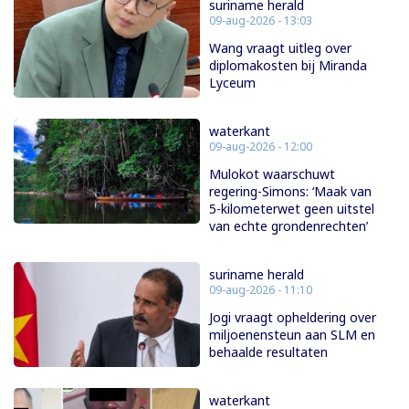
suriname herald
09-aug-2026 - 13:03
Wang vraagt uitleg over
diplomakosten bij Miranda
Lyceum
waterkant
09-aug-2026 - 12:00
Mulokot waarschuwt
regering-Simons: ‘Maak van
5-kilometerwet geen uitstel
van echte grondenrechten’
suriname herald
09-aug-2026 - 11:10
Jogi vraagt opheldering over
miljoenensteun aan SLM en
behaalde resultaten
waterkant