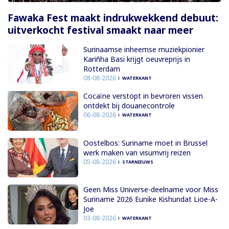
Fawaka Fest maakt indrukwekkend debuut:
uitverkocht festival smaakt naar meer
Surinaamse inheemse muziekpionier
Kariñha Basi krijgt oeuvreprijs in
Rotterdam
08-08-2026
WATERKANT
Cocaïne verstopt in bevroren vissen
ontdekt bij douanecontrole
06-08-2026
WATERKANT
Oostelbos: Suriname moet in Brussel
werk maken van visumvrij reizen
05-08-2026
STARNIEUWS
Geen Miss Universe-deelname voor Miss
Suriname 2026 Eunike Kishundat Lioe-A-
Joe
03-08-2026
WATERKANT