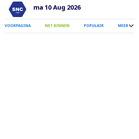
Overslaan
ma 10 Aug 2026
en
naar
0
VOORPAGINA
NET BINNEN
POPULAIR
MEER
de
Smartphone
inhoud
Menu
gaan