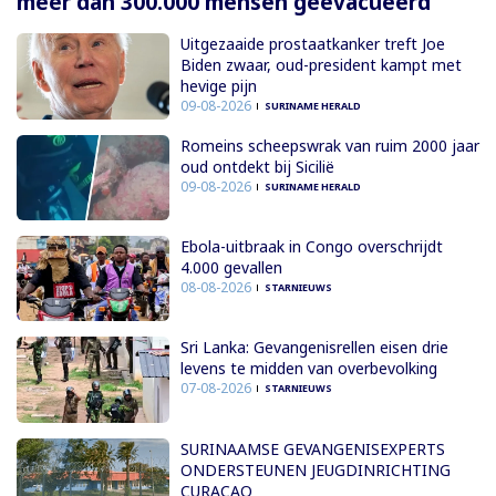
meer dan 300.000 mensen geëvacueerd
Uitgezaaide prostaatkanker treft Joe
Biden zwaar, oud-president kampt met
hevige pijn
09-08-2026
SURINAME HERALD
Romeins scheepswrak van ruim 2000 jaar
oud ontdekt bij Sicilië
09-08-2026
SURINAME HERALD
Ebola-uitbraak in Congo overschrijdt
4.000 gevallen
08-08-2026
STARNIEUWS
Sri Lanka: Gevangenisrellen eisen drie
levens te midden van overbevolking
07-08-2026
STARNIEUWS
SURINAAMSE GEVANGENISEXPERTS
ONDERSTEUNEN JEUGDINRICHTING
CURAÇAO