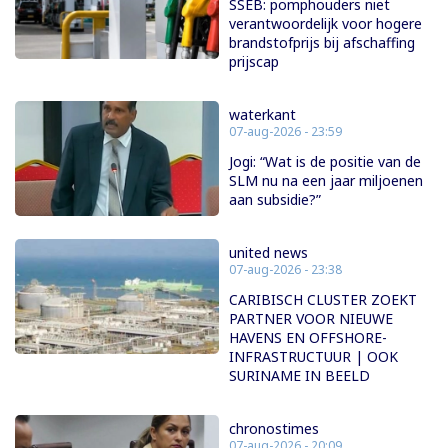
SSEB: pomphouders niet
verantwoordelijk voor hogere
brandstofprijs bij afschaffing
prijscap
waterkant
07-aug-2026 - 23:59
Jogi: “Wat is de positie van de
SLM nu na een jaar miljoenen
aan subsidie?”
united news
07-aug-2026 - 23:38
CARIBISCH CLUSTER ZOEKT
PARTNER VOOR NIEUWE
HAVENS EN OFFSHORE-
INFRASTRUCTUUR | OOK
SURINAME IN BEELD
chronostimes
07-aug-2026 - 20:09