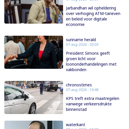
Jarbandhan wil opheldering
over verhoging ATM-tarieven
en beleid voor digitale
economie
suriname herald
07-aug-2026 - 20:03
President Simons geeft
groen licht voor
loononderhandelingen met
vakbonden
chronostimes
07-aug-2026 - 19:48
KPS treft extra maatregelen
vanwege verkeersdrukte
binnenstad
waterkant