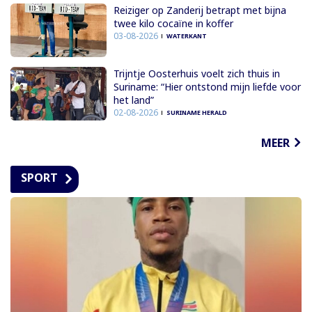
Reiziger op Zanderij betrapt met bijna
twee kilo cocaïne in koffer
03-08-2026
WATERKANT
Trijntje Oosterhuis voelt zich thuis in
Suriname: “Hier ontstond mijn liefde voor
het land”
02-08-2026
SURINAME HERALD
MEER
SPORT