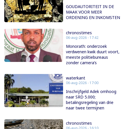
GOUDAUTORITEIT IN DE
MAAK VOOR MEER
ORDENING EN INKOMSTEN
chronostimes
06-aug-2026 - 17:42
Monorath: onderzoek
verdwenen kwik duurt voort,
meeste politiebureaus
zonder camera’s
waterkant
06-aug-2026 - 17:00
Inschrijfgeld Adek omhoog
naar SRD 5.000;
betalingsregeling van drie
naar twee termijnen
chronostimes
06-aug-2026 - 16:10