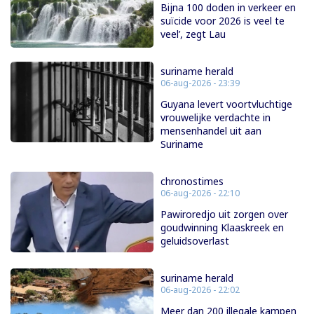
Bijna 100 doden in verkeer en
suïcide voor 2026 is veel te
veel’, zegt Lau
suriname herald
06-aug-2026 - 23:39
Guyana levert voortvluchtige
vrouwelijke verdachte in
mensenhandel uit aan
Suriname
chronostimes
06-aug-2026 - 22:10
Pawiroredjo uit zorgen over
goudwinning Klaaskreek en
geluidsoverlast
suriname herald
06-aug-2026 - 22:02
Meer dan 200 illegale kampen