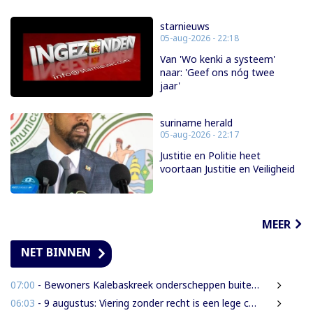
starnieuws
05-aug-2026 - 22:18
Van 'Wo kenki a systeem'
naar: 'Geef ons nóg twee
jaar'
suriname herald
05-aug-2026 - 22:17
Justitie en Politie heet
voortaan Justitie en Veiligheid
MEER
NET BINNEN
07:00
- Bewoners Kalebaskreek onderscheppen buitenlanders met illegaal geweer en communicatieapparatuur
06:03
- 9 augustus: Viering zonder recht is een lege ceremonie