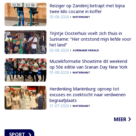
Reiziger op Zanderij betrapt met bijna
twee kilo cocaïne in koffer
03-08-2026
WATERKANT
Trijntje Oosterhuis voelt zich thuis in
Suriname: “Hier ontstond mijn liefde voor
het land”
02-08-2026
SURINAME HERALD
Muziekformatie Showtime dit weekend
op 50e editie van Sranan Day New York
01-08-2026
WATERKANT
Herdenking Mariënburg: oproep tot
excuses en zoektocht naar verdwenen
begraafplaats
31-07-2026
WATERKANT
MEER
SPORT