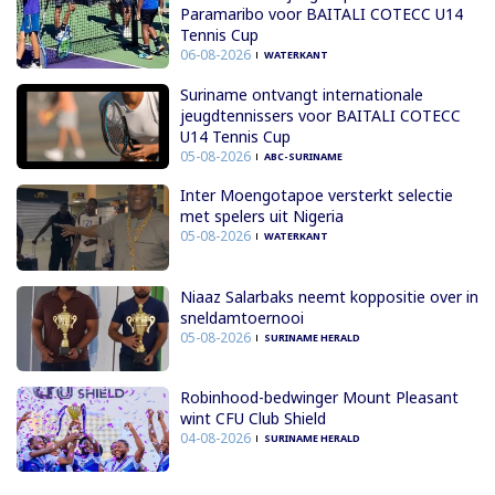
Paramaribo voor BAITALI COTECC U14
Tennis Cup
06-08-2026
WATERKANT
Suriname ontvangt internationale
jeugdtennissers voor BAITALI COTECC
U14 Tennis Cup
05-08-2026
ABC-SURINAME
Inter Moengotapoe versterkt selectie
met spelers uit Nigeria
05-08-2026
WATERKANT
Niaaz Salarbaks neemt koppositie over in
sneldamtoernooi
05-08-2026
SURINAME HERALD
Robinhood-bedwinger Mount Pleasant
wint CFU Club Shield
04-08-2026
SURINAME HERALD