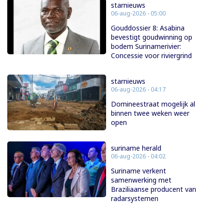
starnieuws
06-aug-2026 - 05:00
Gouddossier 8: Asabina
bevestigt goudwinning op
bodem Surinamerivier:
Concessie voor riviergrind
starnieuws
06-aug-2026 - 04:17
Domineestraat mogelijk al
binnen twee weken weer
open
suriname herald
06-aug-2026 - 04:02
Suriname verkent
samenwerking met
Braziliaanse producent van
radarsystemen