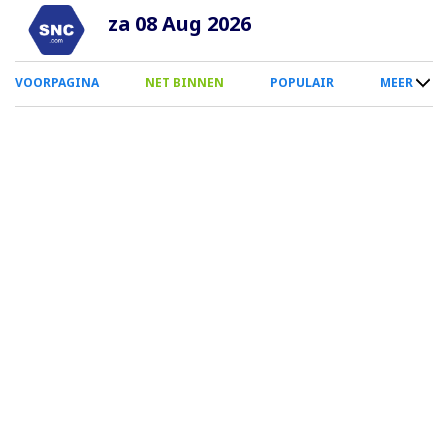
Overslaan
za 08 Aug 2026
en
naar
0
VOORPAGINA
NET BINNEN
POPULAIR
MEER
de
Smartphone
inhoud
Menu
gaan