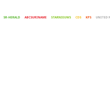
Overslaan
en
naar
SR-HERALD
ABCSURINAME
STARNIEUWS
CDS
KPS
UNITED 
de
inhoud
gaan