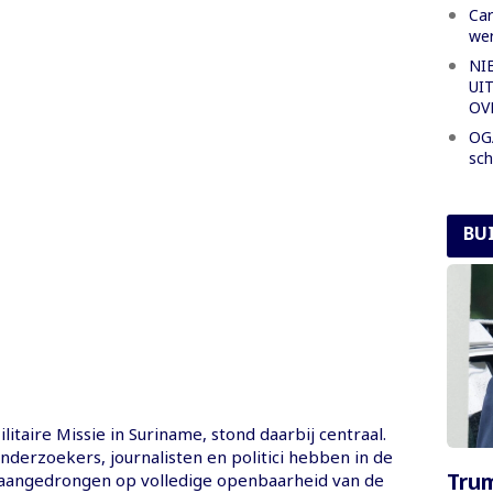
Car
wer
NI
UI
OV
OGA
sch
BU
itaire Missie in Suriname, stond daarbij centraal.
nderzoekers, journalisten en politici hebben in de
Tru
 aangedrongen op volledige openbaarheid van de