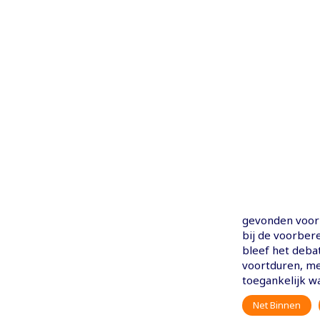
gevonden voor 
bij de voorber
bleef het deba
voortduren, m
toegankelijk wa
Net Binnen