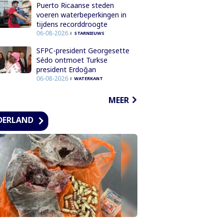
Puerto Ricaanse steden
voeren waterbeperkingen in
tijdens recorddroogte
06-08-2026
STARNIEUWS
SFPC-president Georgesette
Sédo ontmoet Turkse
president Erdoğan
06-08-2026
WATERKANT
MEER
DERLAND