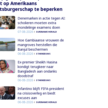
t op Amerikaans
tsburgerschap te beperken
Denemarken in actie tegen AI:
scholieren moeten extra
mondelinge examens doen
07-08-2026
SURINAME HERALD
Hoe Gambiaanse vrouwen de
mangroves herstellen die
Banjul beschermen
06-08-2026
STARNIEUWS
Ex-premier Sheikh Hasina
kondigt terugkeer naar
Bangladesh aan ondanks
doodstraf
06-08-2026
STARNIEUWS
Infantino blijft FIFA-president
na crisisoverleg en biedt
excuses aan
06-08-2026
SURINAME HERALD