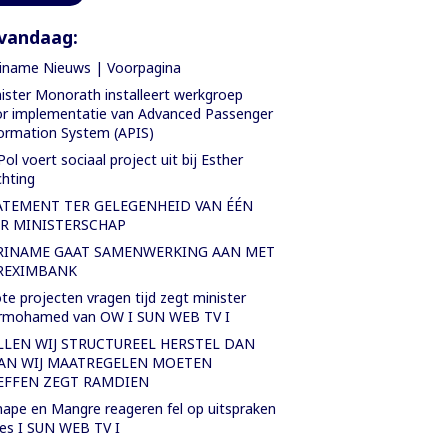
vandaag:
iname Nieuws | Voorpagina
ister Monorath installeert werkgroep
r implementatie van Advanced Passenger
ormation System (APIS)
Pol voert sociaal project uit bij Esther
chting
ATEMENT TER GELEGENHEID VAN ÉÉN
AR MINISTERSCHAP
RINAME GAAT SAMENWERKING AAN MET
REXIMBANK
te projecten vragen tijd zegt minister
rmohamed van OW I SUN WEB TV I
LLEN WIJ STRUCTUREEL HERSTEL DAN
AN WIJ MAATREGELEN MOETEN
EFFEN ZEGT RAMDIEN
ape en Mangre reageren fel op uitspraken
es I SUN WEB TV I