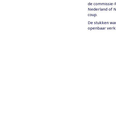
de commissie-P
Nederland of N
coup.
De stukken war
openbaar verkl