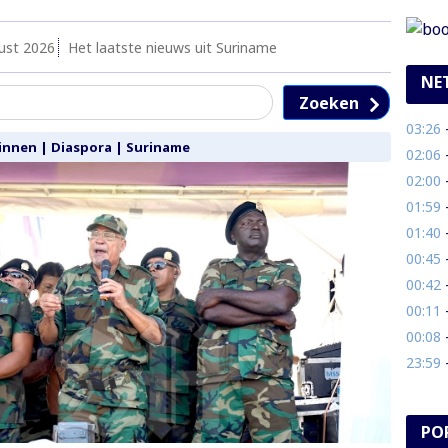
ust 2026
Het laatste nieuws uit Suriname
NE
Zoeken
03:26
- 
innen
|
Diaspora
|
Suriname
02:06
- 
02:00
-
01:59
- 
01:40
-
00:45
- 
00:42
-
00:11
-
00:08
- S
23:59
- 
PO