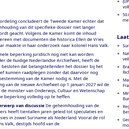
(UP
vol
50.
met
ordeling concludeert de Tweede Kamer echter dat
houding van dit specifieke dossier niet langer
ordt geacht. Volgens de Kamer komt de inhoud
Laat
ereen met documenten die historica Ellen de Vries
r maakte in haar onderzoek naar kolonel Hans Valk.
Sur
Nat
ele beperking juridisch nog niet kan worden
vei
r de huidige Nederlandse Archiefwet, heeft de
esloten dat belangstellenden het dossier bij het
Bra
Ric
ief kunnen raadplegen zonder dat daarvoor nog
toestemming van de Kamer nodig is. Met de
Man
ng van de nieuwe Archiefwet op 1 januari 2027 wil de
Fr
e minister van Onderwijs, Cultuur en Wetenschap
Min
e beperking volledig op te heffen.
Bur
erwerp van discussie
De geheimhouding van de
Reg
rs heeft tientallen jaren geleid tot speculaties en
Bes
ssies in zowel Suriname als Nederland. Vooral de rol
Geo
s Valk, destijds hoofd van de
mog