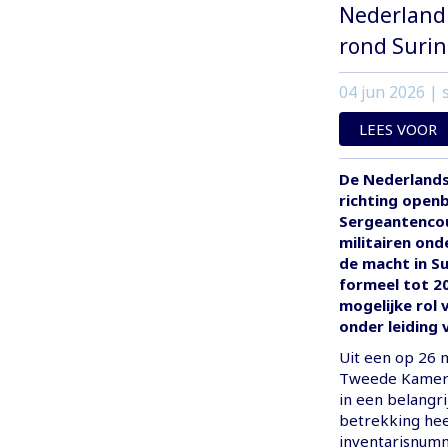
Nederland
rond Suri
04 jun 2026
| s
LEES VOOR
De Nederlands
richting open
Sergeantencou
militairen ond
de macht in S
formeel tot 2
mogelijke rol 
onder leiding 
Uit een op 26 m
Tweede Kamer b
in een belangri
betrekking hee
inventarisnumm