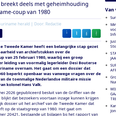
 breekt deels met geheimhouding
Van 
name-coup van 1980
Sur
uriname herald | Door: Redactie
Min
voo
Inf
Jus
Sti
e Tweede Kamer heeft een belangrijke stap gezet
baarheid van archiefstukken over de
ST
p van 25 februari 1980, waarbij een groep
JA
er leiding van voormalig legerleider Desi Bouterse
SU
uriname overnam. Het gaat om een dossier dat
AF
060 beperkt openbaar was vanwege vragen over de
Gro
van de toenmalige Nederlandse militaire missie
Nu
van kolonel Hans Valk.
WI
ei 2026 gepubliceerd besluit van de Griffier van de
GA
lijkt dat bezoekers voortaan inzage kunnen krijgen
TR
jk dossier uit het archief van de Tweede Kamer dat
Kan
ft op de staatsgreep van 1980. Het gaat om
Jon
er 20421, bestaande uit bijlagen bij het rapport van