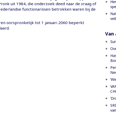
Her
ronk uit 1984, die onderzoek deed naar de vraag of
spe
ederlandse functionarissen betrokken waren bij de
Nat
vei
en oorspronkelijk tot 1 januari 2060 beperkt
aard.
Van a
Sur
Ove
Has
Bou
Per
Ned
‘Wi
VA
CH
’Dr
SRD
van