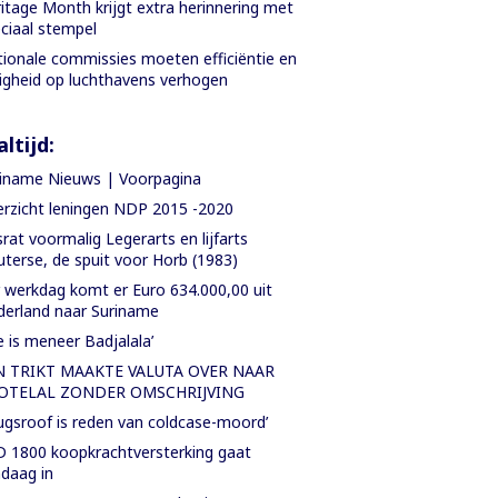
itage Month krijgt extra herinnering met
ciaal stempel
ionale commissies moeten efficiëntie en
ligheid op luchthavens verhogen
ltijd:
iname Nieuws | Voorpagina
rzicht leningen NDP 2015 -2020
rat voormalig Legerarts en lijfarts
terse, de spuit voor Horb (1983)
 werkdag komt er Euro 634.000,00 uit
erland naar Suriname
e is meneer Badjalala’
N TRIKT MAAKTE VALUTA OVER NAAR
OTELAL ZONDER OMSCHRIJVING
ugsroof is reden van coldcase-moord’
 1800 koopkrachtversterking gaat
daag in