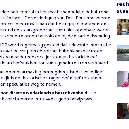
rech
staa
elde ook een rol in het maatschappelijke debat rond
rafproces. De verdediging van Desi Bouterse voerde
 proces meermaals aan dat belangrijke documenten
e rond de staatsgreep van 1980 niet openbaar waren
et konden worden betrokken bij de waarheidsvinding.
NDP werd regelmatig gesteld dat relevante informatie
p naar de coup en de rol van buitenlandse actoren
ik van onderzoekers, juristen en historici bleef
de archiefstukken tot 2060 geheim waren verklaard.
an openbaarmaking betoogden juist dat volledige
lijk is om historische vragen definitief te kunnen
en speculaties weg te nemen.
voor directe Nederlandse betrokkenheid”
De
k concludeerde in 1984 dat geen bewijs was