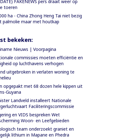
DATE) FAKENEWS pers draait weer op
le toeren
000 ha - China Zhong Heng Tai niet bezig
 palmolie maar met houtkap
st bekeken:
iname Nieuws | Voorpagina
ionale commissies moeten efficiëntie en
ligheid op luchthavens verhogen
nd uitgebroken in verlaten woning te
helieu
 opgepakt met 68 dozen hele kippen uit
ans-Guyana
ister Landveld installeert Nationale
gerluchtvaart Faciliteringscommissie
ering en VIDS bespreken Wet
cherming Woon- en Leefgebieden
logisch team onderzoekt graniet en
elijk lithium in Mapane en Phedra