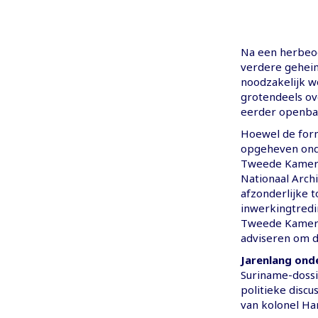
Na een herbeo
verdere geheim
noodzakelijk w
grotendeels ov
eerder openbaa
Hoewel de form
opgeheven onde
Tweede Kamer b
Nationaal Arch
afzonderlijke 
inwerkingtredi
Tweede Kamer d
adviseren om d
Jarenlang ond
Suriname-dossie
politieke discu
van kolonel Han