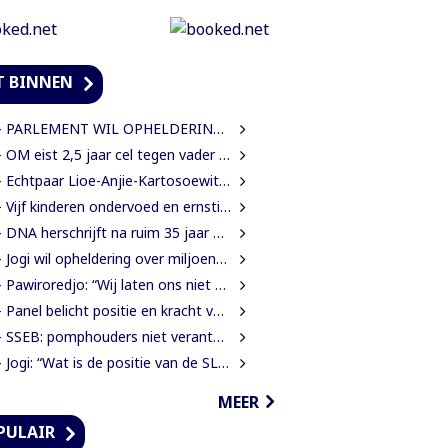
T BINNEN
PARLEMENT WIL OPHELDERING OVER VERDWENEN INBESLAGGENOMEN LEVENSMIDDELEN
OM eist 2,5 jaar cel tegen vader in zaak rond mishandeling en verwaarlozing
 Echtpaar Lioe-Anjie-Kartosoewito 50 jaar getrouwd
Vijf kinderen ondervoed en ernstig verwaarloosd: 2,5 jaar cel geëist tegen vader
 DNA herschrijft na ruim 35 jaar eigen spelregels
Jogi wil opheldering over miljoenensteun aan SLM en de resultaten daarvan
 Pawiroredjo: “Wij laten ons niet monddood maken”
 Panel belicht positie en kracht van Inheemsen
SEB: pomphouders niet verantwoordelijk voor hogere brandstofprijs bij afschaffing prijscap
Jogi: “Wat is de positie van de SLM nu na een jaar miljoenen aan subsidie?”
MEER
PULAIR