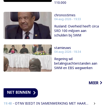
110.000
chronostimes
04-aug-2026 - 19:33
Rusland: Overheid heeft circa
SRD 100 miljoen aan
schulden bij SWM
starnieuws
04-aug-2026 - 18:34
Regering wil
betalingsachterstanden aan
SWM en EBS wegwerken
MEER
NET BINNEN
19:48
- OTNV BIEDT IN SAMENWERKING MET HAAR INTERNATIONALE PARTNERS 200 GRATIS STUDIEBEURZEN AAN TECHNISCH TALENT