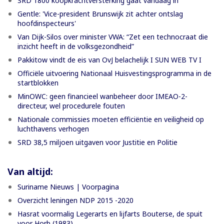
SRD 1800 koopkrachtversterking gaat vandaag in
Gentle: 'Vice-president Brunswijk zit achter ontslag
hoofdinspecteurs'
Van Dijk-Silos over minister VWA: “Zet een technocraat die
inzicht heeft in de volksgezondheid”
Pakkitow vindt de eis van OvJ belachelijk I SUN WEB TV I
Officiële uitvoering Nationaal Huisvestingsprogramma in de
startblokken
MinOWC: geen financieel wanbeheer door IMEAO-2-
directeur, wel procedurele fouten
Nationale commissies moeten efficiëntie en veiligheid op
luchthavens verhogen
SRD 38,5 miljoen uitgaven voor Justitie en Politie
Van altijd:
Suriname Nieuws | Voorpagina
Overzicht leningen NDP 2015 -2020
Hasrat voormalig Legerarts en lijfarts Bouterse, de spuit
voor Horb (1983)