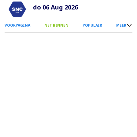
Overslaan
do 06 Aug 2026
en
naar
0
VOORPAGINA
NET BINNEN
POPULAIR
MEER
de
Smartphone
inhoud
Menu
gaan