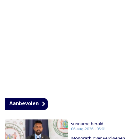
Aanbevolen
suriname herald
06-aug-2026 - 05:01
Monorath over verdwenen