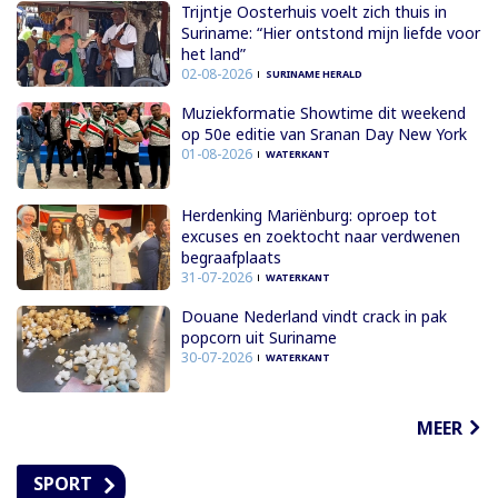
Trijntje Oosterhuis voelt zich thuis in
Suriname: “Hier ontstond mijn liefde voor
het land”
02-08-2026
SURINAME HERALD
Muziekformatie Showtime dit weekend
op 50e editie van Sranan Day New York
01-08-2026
WATERKANT
Herdenking Mariënburg: oproep tot
excuses en zoektocht naar verdwenen
begraafplaats
31-07-2026
WATERKANT
Douane Nederland vindt crack in pak
popcorn uit Suriname
30-07-2026
WATERKANT
MEER
SPORT