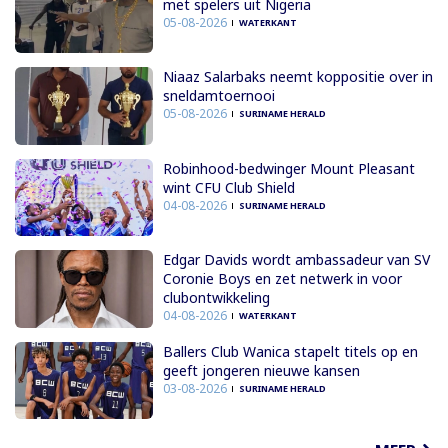
met spelers uit Nigeria
05-08-2026
WATERKANT
Niaaz Salarbaks neemt koppositie over in
sneldamtoernooi
05-08-2026
SURINAME HERALD
Robinhood-bedwinger Mount Pleasant
wint CFU Club Shield
04-08-2026
SURINAME HERALD
Edgar Davids wordt ambassadeur van SV
Coronie Boys en zet netwerk in voor
clubontwikkeling
04-08-2026
WATERKANT
Ballers Club Wanica stapelt titels op en
geeft jongeren nieuwe kansen
03-08-2026
SURINAME HERALD