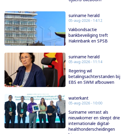
suriname herald
05-aug-2026 - 14:12
Vakbondsactie
bankbeveiliging treft
Hakrinbank en SPSB
suriname herald
05-aug-2026 - 11:14
Regering wil
betalingsachterstanden bij
EBS en SWM afbouwen
waterkant
05-aug-2026 - 10:00
Suriname verrast als
nieuwkomer en sleept drie
internationale digital-
healthonderscheidingen