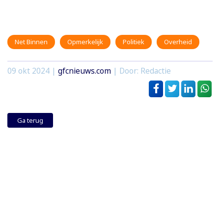
Net Binnen
Opmerkelijk
Politiek
Overheid
09 okt 2024
|
gfcnieuws.com
| Door: Redactie
Ga terug