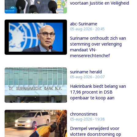
voortaan Justitie en Veiligheid
abc-Suriname
05-aug-2026 - 20:45
Suriname onthoudt zich van
stemming over verlenging
mandaat VN-
mensenrechtenchef
suriname herald
05-aug-2026 - 20:07
Hakrinbank biedt belang van
17,96 procent in DSB
openbaar te koop aan
chronostimes
05-aug-2026 - 19:38
Drempel verwijderd voor
vlottere doorstroming op