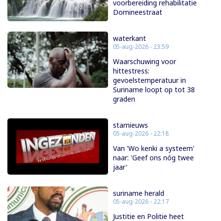
voorbereiding rehabilitatie
Domineestraat
waterkant
05-aug-2026 - 23:59
Waarschuwing voor
hittestress:
gevoelstemperatuur in
Suriname loopt op tot 38
graden
starnieuws
05-aug-2026 - 22:18
Van 'Wo kenki a systeem'
naar: 'Geef ons nóg twee
jaar'
suriname herald
05-aug-2026 - 22:17
Justitie en Politie heet