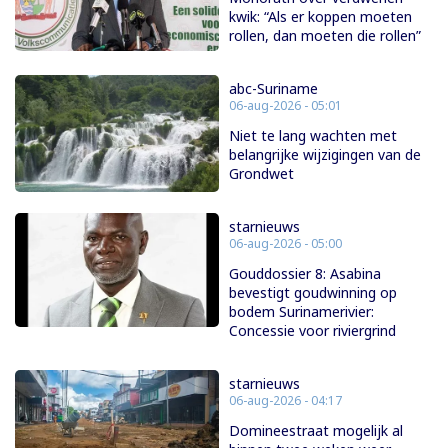
kwik: “Als er koppen moeten
rollen, dan moeten die rollen”
abc-Suriname
06-aug-2026 - 05:01
Niet te lang wachten met
belangrijke wijzigingen van de
Grondwet
starnieuws
06-aug-2026 - 05:00
Gouddossier 8: Asabina
bevestigt goudwinning op
bodem Surinamerivier:
Concessie voor riviergrind
starnieuws
06-aug-2026 - 04:17
Domineestraat mogelijk al