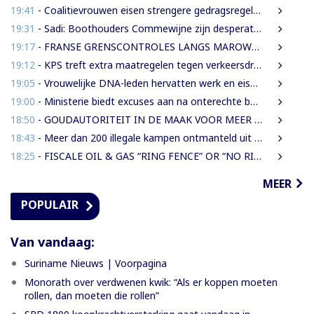
19:41
- Coalitievrouwen eisen strengere gedragsregels in DNA na uitspraak Van Samson
19:31
- Sadi: Boothouders Commewijne zijn desperate, wachten 6 jaren op tariefaanpassing
19:17
- FRANSE GRENSCONTROLES LANGS MAROWIJNERIVIER WEDEROM FORS AANGESCHERPT
19:12
- KPS treft extra maatregelen tegen verkeersdrukte binnenstad
19:05
- Vrouwelijke DNA-leden hervatten werk en eisen strengere gedragsregels na uitlating Van Samson
19:00
- Ministerie biedt excuses aan na onterechte beschuldigingen tegen IMEAO 2-directeur
18:50
- GOUDAUTORITEIT IN DE MAAK VOOR MEER ORDENING EN INKOMSTEN
18:43
- Meer dan 200 illegale kampen ontmanteld uit concessiegebied ZiJin
18:25
- FISCALE OIL & GAS “RING FENCE” OR “NO RING FENCE”? THAT IS THE QUESTION!
MEER
POPULAIR
Van vandaag:
Suriname Nieuws | Voorpagina
Monorath over verdwenen kwik: “Als er koppen moeten
rollen, dan moeten die rollen”