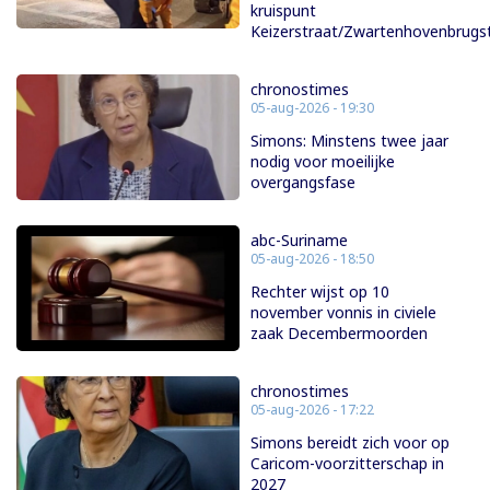
kruispunt
Keizerstraat/Zwartenhovenbrugs
chronostimes
05-aug-2026 - 19:30
Simons: Minstens twee jaar
nodig voor moeilijke
overgangsfase
abc-Suriname
05-aug-2026 - 18:50
Rechter wijst op 10
november vonnis in civiele
zaak Decembermoorden
chronostimes
05-aug-2026 - 17:22
Simons bereidt zich voor op
Caricom-voorzitterschap in
2027