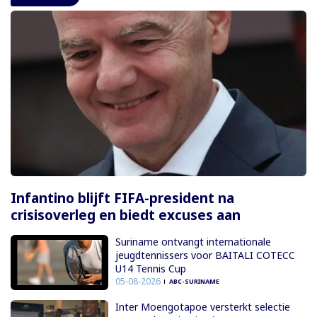
Infantino blijft FIFA-president na
crisisoverleg en biedt excuses aan
Suriname ontvangt internationale
jeugdtennissers voor BAITALI COTECC
U14 Tennis Cup
05-08-2026
ABC-SURINAME
Inter Moengotapoe versterkt selectie