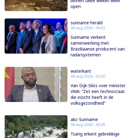
binnen twee weken weer
open
suriname herald
06-aug-2026 - 04:02
Suriname verkent
samenwerking met
Braziliaanse producent van
radarsystemen
waterkant
06-aug-2026 - 02:00
Van Dijk-Silos over minister
VWA: “Zet een technocraat
die inzicht heeft in de
volksgezondheid”
abc-Suriname
06-aug-2026 - 00:45
Tsang erkent gebrekkige