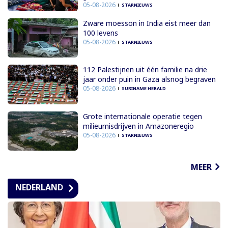
05-08-2026
STARNIEUWS
Zware moesson in India eist meer dan
100 levens
05-08-2026
STARNIEUWS
112 Palestijnen uit één familie na drie
jaar onder puin in Gaza alsnog begraven
05-08-2026
SURINAME HERALD
Grote internationale operatie tegen
milieumisdrijven in Amazoneregio
05-08-2026
STARNIEUWS
MEER
NEDERLAND