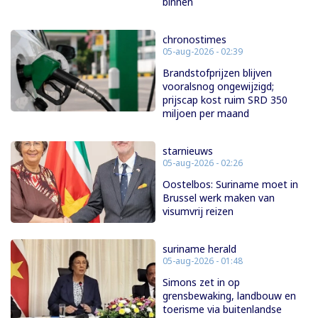
binnen
chronostimes
05-aug-2026 - 02:39
Brandstofprijzen blijven
vooralsnog ongewijzigd;
prijscap kost ruim SRD 350
miljoen per maand
starnieuws
05-aug-2026 - 02:26
Oostelbos: Suriname moet in
Brussel werk maken van
visumvrij reizen
suriname herald
05-aug-2026 - 01:48
Simons zet in op
grensbewaking, landbouw en
toerisme via buitenlandse