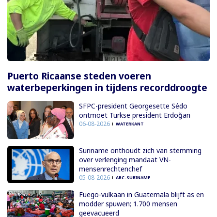
Puerto Ricaanse steden voeren
waterbeperkingen in tijdens recorddroogte
SFPC-president Georgesette Sédo
ontmoet Turkse president Erdoğan
06-08-2026
WATERKANT
Suriname onthoudt zich van stemming
over verlenging mandaat VN-
mensenrechtenchef
05-08-2026
ABC-SURINAME
Fuego-vulkaan in Guatemala blijft as en
modder spuwen; 1.700 mensen
geëvacueerd