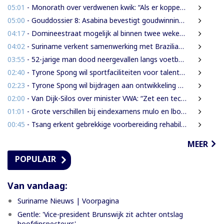
05:01
- Monorath over verdwenen kwik: “Als er koppen moeten rollen, dan moeten die rollen”
05:00
- Gouddossier 8: Asabina bevestigt goudwinning op bodem Surinamerivier: Concessie voor riviergrind
04:17
- Domineestraat mogelijk al binnen twee weken weer open
04:02
- Suriname verkent samenwerking met Braziliaanse producent van radarsystemen
03:55
- 52-jarige man dood neergevallen langs voetbalveld
02:40
- Tyrone Spong wil sportfaciliteiten voor talentvolle Surinaamse jongeren
02:23
- Tyrone Spong wil bijdragen aan ontwikkeling Surinaamse jeugd
02:00
- Van Dijk-Silos over minister VWA: “Zet een technocraat die inzicht heeft in de volksgezondheid”
01:01
- Grote verschillen bij eindexamens mulo en lbo: STS-1 telt 174 afgewezen leerlingen
00:45
- Tsang erkent gebrekkige voorbereiding rehabilitatie Domineestraat
MEER
POPULAIR
Van vandaag:
Suriname Nieuws | Voorpagina
Gentle: 'Vice-president Brunswijk zit achter ontslag
hoofdinspecteurs'