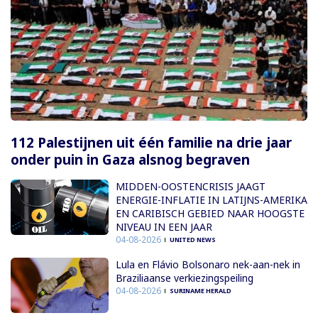
112 Palestijnen uit één familie na drie jaar
onder puin in Gaza alsnog begraven
MIDDEN-OOSTENCRISIS JAAGT
ENERGIE-INFLATIE IN LATIJNS-AMERIKA
EN CARIBISCH GEBIED NAAR HOOGSTE
NIVEAU IN EEN JAAR
04-08-2026
UNITED NEWS
Lula en Flávio Bolsonaro nek-aan-nek in
Braziliaanse verkiezingspeiling
04-08-2026
SURINAME HERALD