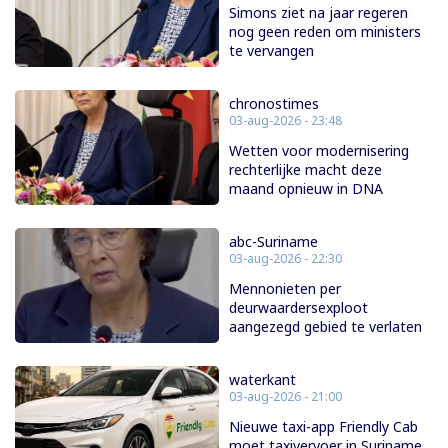
Simons ziet na jaar regeren
nog geen reden om ministers
te vervangen
chronostimes
03-aug-2026 - 23:48
Wetten voor modernisering
rechterlijke macht deze
maand opnieuw in DNA
abc-Suriname
03-aug-2026 - 22:30
Mennonieten per
deurwaardersexploot
aangezegd gebied te verlaten
waterkant
03-aug-2026 - 21:00
Nieuwe taxi-app Friendly Cab
moet taxivervoer in Suriname