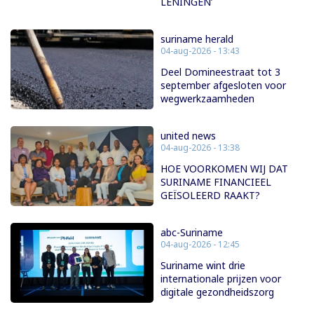
LENINGEN’
suriname herald
04-aug-2026 - 13:43
Deel Domineestraat tot 3
september afgesloten voor
wegwerkzaamheden
united news
04-aug-2026 - 13:38
HOE VOORKOMEN WIJ DAT
SURINAME FINANCIEEL
GEÏSOLEERD RAAKT?
abc-Suriname
04-aug-2026 - 12:45
Suriname wint drie
internationale prijzen voor
digitale gezondheidszorg