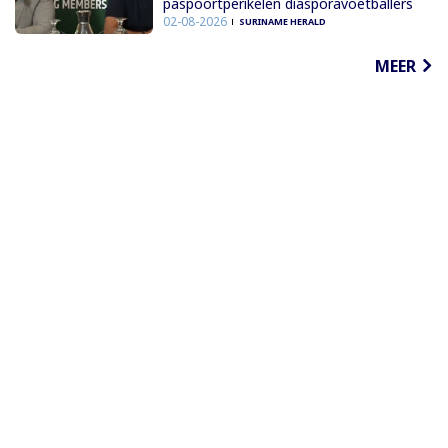
paspoortperikelen diasporavoetballers
02-08-2026
SURINAME HERALD
MEER