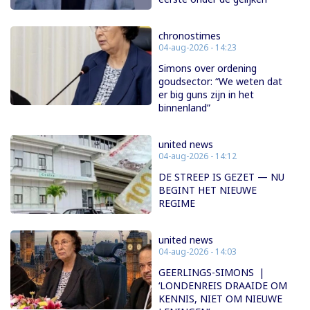
chronostimes
04-aug-2026 - 14:23
Simons over ordening
goudsector: “We weten dat
er big guns zijn in het
binnenland”
united news
04-aug-2026 - 14:12
DE STREEP IS GEZET — NU
BEGINT HET NIEUWE
REGIME
united news
04-aug-2026 - 14:03
GEERLINGS-SIMONS |
‘LONDENREIS DRAAIDE OM
KENNIS, NIET OM NIEUWE