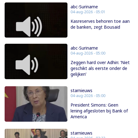
abc-Suriname
04-aug-2026 - 05:01
Kasreserves behoren toe aan
de banken, zegt Bousaid
abc-Suriname
04-aug-2026 - 05:00
Zeggen hard over Adhin: ‘Niet
geschikt als eerste onder de
gelijken’
starnieuws
04-aug-2026 - 05:00
President Simons: Geen
lening afgesloten bij Bank of
America
starnieuws