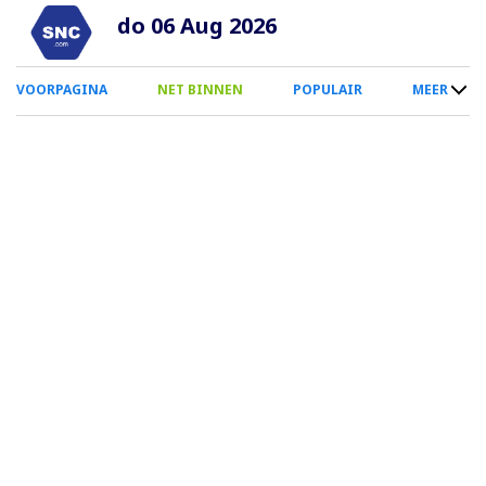
Overslaan
do 06 Aug 2026
en
naar
0
VOORPAGINA
NET BINNEN
POPULAIR
MEER
de
Smartphone
inhoud
Menu
gaan