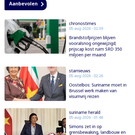
Aanbevolen
chronostimes
05-aug-2026 - 02:39
Brandstofprijzen blijven
vooralsnog ongewijzigd;
prijscap kost ruim SRD 350
miljoen per maand
starnieuws
05-aug-2026 - 02:26
Oostelbos: Suriname moet in
Brussel werk maken van
visumvrij reizen
suriname herald
05-aug-2026 - 01:48
Simons zet in op
grensbewaking, landbouw en