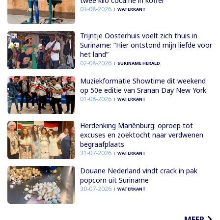
twee kilo cocaïne in koffer
03-08-2026
WATERKANT
Trijntje Oosterhuis voelt zich thuis in
Suriname: “Hier ontstond mijn liefde voor
het land”
02-08-2026
SURINAME HERALD
Muziekformatie Showtime dit weekend
op 50e editie van Sranan Day New York
01-08-2026
WATERKANT
Herdenking Mariënburg: oproep tot
excuses en zoektocht naar verdwenen
begraafplaats
31-07-2026
WATERKANT
Douane Nederland vindt crack in pak
popcorn uit Suriname
30-07-2026
WATERKANT
MEER