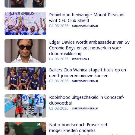
Robinhood-bedwinger Mount Pleasant
wint CFU Club Shield
04-08-2026
SURINAME HERALD
Edgar Davids wordt ambassadeur van SV
Coronie Boys en zet netwerk in voor
clubontwikkeling
04-08-2026
WATERKANT
Ballers Club Wanica stapelt titels op en
geeft jongeren nieuwe kansen
03-08-2026
SURINAME HERALD
Robinhood uitgeschakeld in Concacaf-
clubvoetbal
03-08-2026
SURINAME HERALD
Natio-bondscoach Fraser ziet
mogelijkheden ondanks